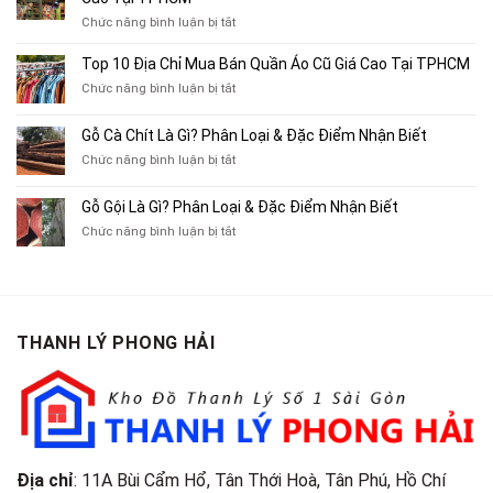
Chỉ
ở
Chức năng bình luận bị tắt
Chuyên
Top
Mua
10
Top 10 Địa Chỉ Mua Bán Quần Áo Cũ Giá Cao Tại TPHCM
Bán
Chỗ
Xe
ở
Chức năng bình luận bị tắt
Thu
Ba
Top
Mua
Gác
10
Gỗ Cà Chít Là Gì? Phân Loại & Đặc Điểm Nhận Biết
Sách
Cũ,
Địa
Cũ,
ở
Chức năng bình luận bị tắt
Xe
Chỉ
Truyện
Gỗ
Lôi
Mua
Tranh,
Cà
Cũ
Bán
Gỗ Gội Là Gì? Phân Loại & Đặc Điểm Nhận Biết
Tạp
Chít
Tại
Quần
Chí
ở
Chức năng bình luận bị tắt
Là
TP.HCM
Áo
Giá
Gỗ
Gì?
Cũ
Cao
Gội
Phân
Giá
Tại
Là
Loại
Cao
TPHCM
Gì?
&
Tại
Phân
Đặc
TPHCM
THANH LÝ PHONG HẢI
Loại
Điểm
&
Nhận
Đặc
Biết
Điểm
Nhận
Biết
Địa chỉ
: 11A Bùi Cẩm Hổ, Tân Thới Hoà, Tân Phú, Hồ Chí