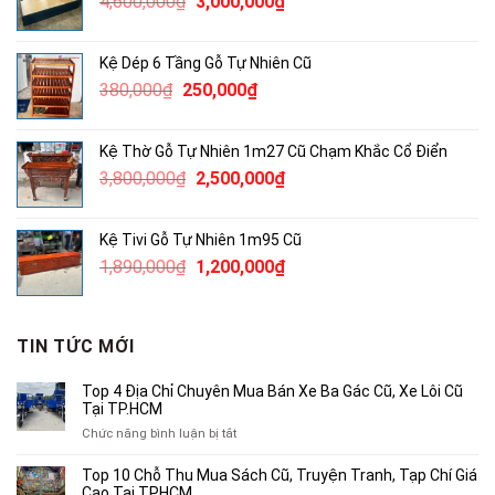
Giá
Giá
4,600,000
₫
3,000,000
₫
2,000,000₫.
gốc
hiện
là:
tại
Kệ Dép 6 Tầng Gỗ Tự Nhiên Cũ
4,600,000₫.
là:
Giá
Giá
380,000
₫
250,000
₫
3,000,000₫.
gốc
hiện
là:
tại
Kệ Thờ Gỗ Tự Nhiên 1m27 Cũ Chạm Khắc Cổ Điển
380,000₫.
là:
Giá
Giá
3,800,000
₫
2,500,000
₫
250,000₫.
gốc
hiện
là:
tại
Kệ Tivi Gỗ Tự Nhiên 1m95 Cũ
3,800,000₫.
là:
Giá
Giá
1,890,000
₫
1,200,000
₫
2,500,000₫.
gốc
hiện
là:
tại
1,890,000₫.
là:
TIN TỨC MỚI
1,200,000₫.
Top 4 Địa Chỉ Chuyên Mua Bán Xe Ba Gác Cũ, Xe Lôi Cũ
Tại TP.HCM
ở
Chức năng bình luận bị tắt
Top
4
Top 10 Chỗ Thu Mua Sách Cũ, Truyện Tranh, Tạp Chí Giá
Địa
Cao Tại TPHCM