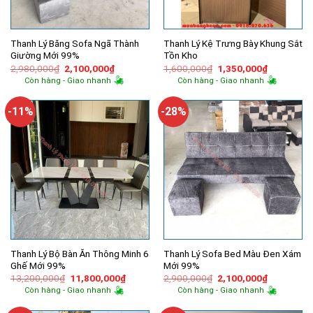
Thanh Lý Băng Sofa Ngã Thành
Thanh Lý Kệ Trưng Bày Khung Sắt
Giường Mới 99%
Tồn Kho
Giá
Giá
Giá
Giá
2,980,000
₫
2,100,000
₫
1,600,000
₫
1,350,000
₫
gốc
hiện
gốc
hiện
Còn hàng - Giao nhanh
Còn hàng - Giao nhanh
là:
tại
là:
tại
2,980,000₫.
là:
1,600,000₫.
là:
2,100,000₫.
1,350,000
-11%
-28%
Thanh Lý Bộ Bàn Ăn Thông Minh 6
Thanh Lý Sofa Bed Màu Đen Xám
Ghế Mới 99%
Mới 99%
Giá
Giá
Giá
Giá
13,200,000
₫
11,800,000
₫
2,900,000
₫
2,100,000
₫
gốc
hiện
gốc
hiện
Còn hàng - Giao nhanh
Còn hàng - Giao nhanh
là:
tại
là:
tại
13,200,000₫.
là:
2,900,000₫.
là: