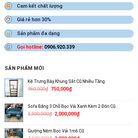
Cam kết chất lượng
Giá rẻ hơn 30%
Sản phẩm đa dạng
Gọi hotline:
0906.920.339
SẢN PHẨM MỚI
Kệ Trưng Bày Khung Sắt Cũ Nhiều Tầng
Giá
Giá
960,000
₫
750,000
₫
gốc
hiện
là:
tại
Sofa Băng 3 Chỗ Bọc Vải Xanh Kèm 2 Đôn Cũ
960,000₫.
là:
Giá
Giá
3,300,000
₫
2,000,000
₫
750,000₫.
gốc
hiện
là:
tại
Giường Nệm Bọc Vải 1m6 Cũ
3,300,000₫.
là: