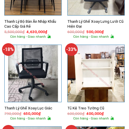
Thanh Lý Bộ Bàn Ăn Nhập Khẩu
Thanh Lý Ghế Xoay Lưng Lưới Cũ
Cao Cấp Giá Rẻ
Hiện Đại
Giá
Giá
Giá
Giá
5,500,000
₫
4,630,000
₫
600,000
₫
500,000
₫
gốc
hiện
gốc
hiện
Còn hàng - Giao nhanh
Còn hàng - Giao nhanh
là:
tại
là:
tại
5,500,000₫.
là:
600,000₫.
là:
4,630,000₫.
500,000₫.
-18%
-33%
Thanh Lý Ghế Xoay Lục Giác
Tủ Kệ Treo Tường Cũ
Giá
Giá
Giá
Giá
790,000
₫
650,000
₫
600,000
₫
400,000
₫
gốc
hiện
gốc
hiện
Còn hàng - Giao nhanh
Còn hàng - Giao nhanh
là:
tại
là:
tại
790,000₫.
là:
600,000₫.
là:
650,000₫.
400,000₫.