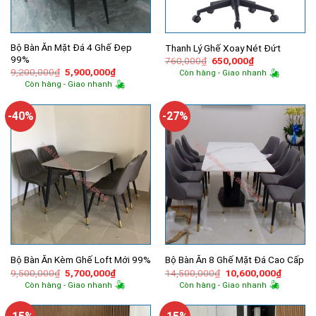
Bộ Bàn Ăn Mặt Đá 4 Ghế Đẹp
Thanh Lý Ghế Xoay Nét Đứt
99%
Giá
Giá
760,000
₫
650,000
₫
gốc
hiện
Giá
Giá
9,200,000
₫
5,900,000
₫
Còn hàng - Giao nhanh
là:
tại
gốc
hiện
Còn hàng - Giao nhanh
760,000₫.
là:
là:
tại
650,000₫.
9,200,000₫.
là:
5,900,000₫.
-40%
-27%
Bộ Bàn Ăn Kèm Ghế Loft Mới 99%
Bộ Bàn Ăn 8 Ghế Mặt Đá Cao Cấp
Giá
Giá
Giá
Giá
9,500,000
₫
5,700,000
₫
14,500,000
₫
10,600,000
₫
gốc
hiện
gốc
hiện
Còn hàng - Giao nhanh
Còn hàng - Giao nhanh
là:
tại
là:
tại
9,500,000₫.
là:
14,500,000₫.
là:
5,700,000₫.
10,600,