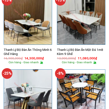
-15%
-15%
Thanh Lý Bộ Bàn Ăn Thông Minh 6
Thanh Lý Bộ Bàn Ăn Mặt Đá 1m8
Ghế Hàng
Kèm 9 Ghế
Giá
Giá
Giá
Giá
16,900,000
₫
14,300,000
₫
13,000,000
₫
11,080,000
₫
gốc
hiện
gốc
hiện
Còn hàng - Giao nhanh
Còn hàng - Giao nhanh
là:
tại
là:
tại
16,900,000₫.
là:
13,000,000₫.
là:
14,300,000₫.
11,080,
-25%
-8%