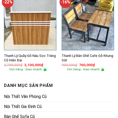
-22%
-16%
Thanh Lý Quầy Gỗ Nâu Sọc Trắng
Thanh Lý Bàn Ghế Cafe Gỗ Khung
Cũ Hiện Đại
Sắt
Giá
Giá
Giá
Giá
2,700,000
₫
2,100,000
₫
900,000
₫
760,000
₫
gốc
hiện
gốc
hiện
Còn hàng - Giao nhanh
Còn hàng - Giao nhanh
là:
tại
là:
tại
2,700,000₫.
là:
900,000₫.
là:
2,100,000₫.
760,000₫.
DANH MỤC SẢN PHẨM
Nội Thất Văn Phòng Cũ
Nội Thất Gia Đình Cũ
Bàn Ghế Sofa Cũ