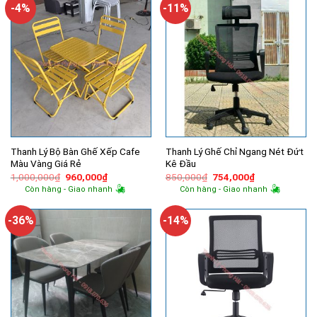
-4%
-11%
Thanh Lý Bộ Bàn Ghế Xếp Cafe
Thanh Lý Ghế Chỉ Ngang Nét Đứt
Màu Vàng Giá Rẻ
Kê Đầu
Giá
Giá
Giá
Giá
1,000,000
₫
960,000
₫
850,000
₫
754,000
₫
gốc
hiện
gốc
hiện
Còn hàng - Giao nhanh
Còn hàng - Giao nhanh
là:
tại
là:
tại
1,000,000₫.
là:
850,000₫.
là:
960,000₫.
754,000₫.
-36%
-14%