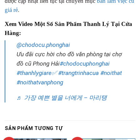
được cập nhật liên tục tại chuyên mục
bàn làm việc cũ
giá rẻ
.
Xem Video Một Số Sản Phẩm Thanh Lý Tại Cửa
Hàng:
@chodocu.phonghai
Ưu đãi cực hời cho đồ văn phòng tại chợ
đồ cũ Phong Hải
#chodocuphonghai
#thanhlygiare✅
#trangtrinhacua
#noithat
#noithatvanphong
♬ 가장 예쁜 별을 너에게 – 마리탱
SẢN PHẨM TƯƠNG TỰ