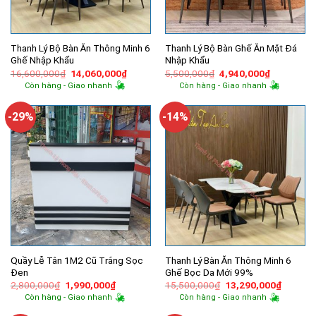
Thanh Lý Bộ Bàn Ăn Thông Minh 6
Thanh Lý Bộ Bàn Ghế Ăn Mặt Đá
Ghế Nhập Khẩu
Nhập Khẩu
Giá
Giá
Giá
Giá
16,600,000
₫
14,060,000
₫
5,500,000
₫
4,940,000
₫
gốc
hiện
gốc
hiện
Còn hàng - Giao nhanh
Còn hàng - Giao nhanh
là:
tại
là:
tại
16,600,000₫.
là:
5,500,000₫.
là:
14,060,000₫.
4,940,000
-29%
-14%
Quầy Lễ Tân 1M2 Cũ Trắng Sọc
Thanh Lý Bàn Ăn Thông Minh 6
Đen
Ghế Bọc Da Mới 99%
Giá
Giá
Giá
Giá
2,800,000
₫
1,990,000
₫
15,500,000
₫
13,290,000
₫
gốc
hiện
gốc
hiện
Còn hàng - Giao nhanh
Còn hàng - Giao nhanh
là:
tại
là:
tại
2,800,000₫.
là:
15,500,000₫.
là: