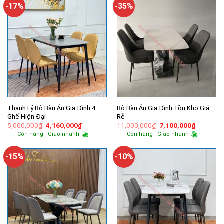
11,800,000₫.
2,100,000
-17%
-35%
Thanh Lý Bộ Bàn Ăn Gia Đình 4
Bộ Bàn Ăn Gia Đình Tồn Kho Giá
Ghế Hiện Đại
Rẻ
Giá
Giá
Giá
Giá
5,000,000
₫
4,160,000
₫
11,000,000
₫
7,100,000
₫
gốc
hiện
gốc
hiện
Còn hàng - Giao nhanh
Còn hàng - Giao nhanh
là:
tại
là:
tại
5,000,000₫.
là:
11,000,000₫.
là:
4,160,000₫.
7,100,00
-15%
-10%