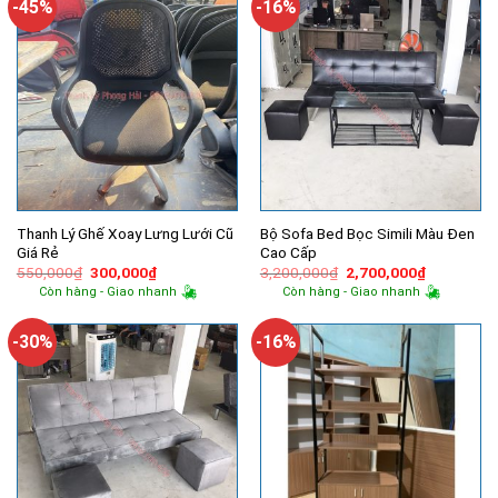
-45%
-16%
Thanh Lý Ghế Xoay Lưng Lưới Cũ
Bộ Sofa Bed Bọc Simili Màu Đen
Giá Rẻ
Cao Cấp
Giá
Giá
Giá
Giá
550,000
₫
300,000
₫
3,200,000
₫
2,700,000
₫
gốc
hiện
gốc
hiện
Còn hàng - Giao nhanh
Còn hàng - Giao nhanh
là:
tại
là:
tại
550,000₫.
là:
3,200,000₫.
là:
300,000₫.
2,700,000
-30%
-16%