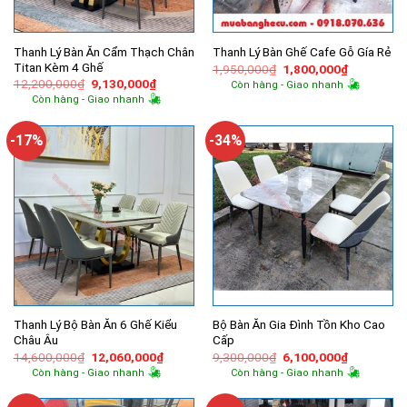
Thanh Lý Bàn Ăn Cẩm Thạch Chân
Thanh Lý Bàn Ghế Cafe Gỗ Gía Rẻ
Titan Kèm 4 Ghế
Giá
Giá
1,950,000
₫
1,800,000
₫
gốc
hiện
Giá
Giá
12,200,000
₫
9,130,000
₫
Còn hàng - Giao nhanh
là:
tại
gốc
hiện
Còn hàng - Giao nhanh
1,950,000₫.
là:
là:
tại
1,800,000
12,200,000₫.
là:
9,130,000₫.
-17%
-34%
Thanh Lý Bộ Bàn Ăn 6 Ghế Kiểu
Bộ Bàn Ăn Gia Đình Tồn Kho Cao
Châu Âu
Cấp
Giá
Giá
Giá
Giá
14,600,000
₫
12,060,000
₫
9,300,000
₫
6,100,000
₫
gốc
hiện
gốc
hiện
Còn hàng - Giao nhanh
Còn hàng - Giao nhanh
là:
tại
là:
tại
14,600,000₫.
là:
9,300,000₫.
là:
12,060,000₫.
6,100,000