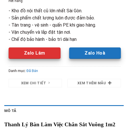
Hết hàng
800,000₫.
là:
- Kho đồ nội thất cũ lớn nhất Sài Gòn.
550,000₫.
- Sản phẩm chất lượng luôn được đảm bảo.
- Tân trang - vệ sinh - quấn PE khi giao hàng.
- Vận chuyển và lắp đặt tận nơi.
- Chế độ bảo hành - bảo trì dài hạn
Zalo Lâm
Zalo Hoà
Danh mục:
Đã Bán
XEM CHI TIẾT
XEM THÊM MẪU
MÔ TẢ
Thanh Lý Bàn Làm Việc Chân Sắt Vuông 1m2