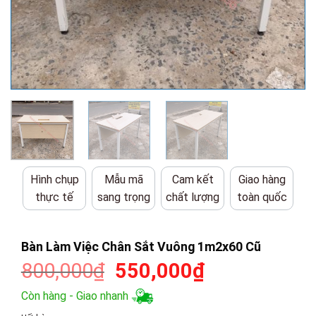
Hình chụp
Mẫu mã
Cam kết
Giao hàng
thực tế
sang trọng
chất lượng
toàn quốc
Bàn Làm Việc Chân Sắt Vuông 1m2x60 Cũ
Giá
Giá
800,000
₫
550,000
₫
gốc
hiện
Còn hàng - Giao nhanh
là:
tại