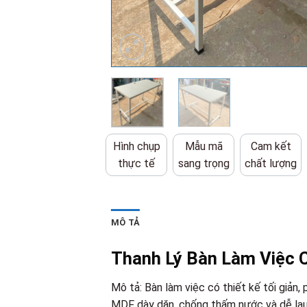
Hình chụp
Mẫu mã
Cam kết
thực tế
sang trọng
chất lượng
MÔ TẢ
Thanh Lý Bàn Làm Việc 
Mô tả: Bàn làm việc có thiết kế tối giản,
MDF dày dặn, chống thấm nước và dễ lau 