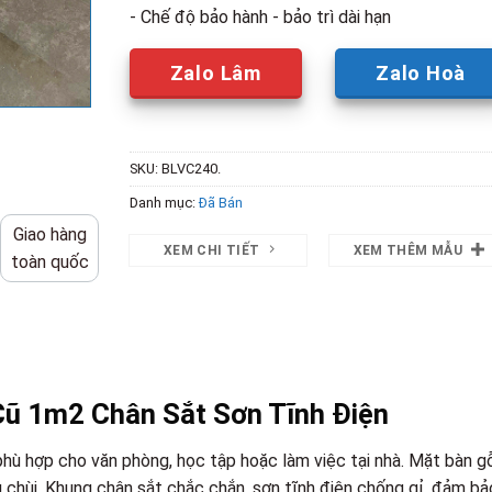
- Chế độ bảo hành - bảo trì dài hạn
Zalo Lâm
Zalo Hoà
SKU:
BLVC240.
Danh mục:
Đã Bán
Giao hàng
XEM CHI TIẾT
XEM THÊM MẪU
toàn quốc
Cũ 1m2 Chân Sắt Sơn Tĩnh Điện
 phù hợp cho văn phòng, học tập hoặc làm việc tại nhà. Mặt bàn g
chùi. Khung chân sắt chắc chắn, sơn tĩnh điện chống gỉ, đảm bả