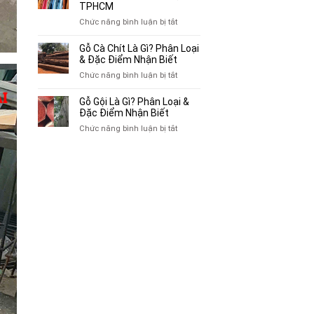
Thu
TPHCM
Gác
Mua
ở
Chức năng bình luận bị tắt
Cũ,
Sách
Top
Xe
Cũ,
10
Gỗ Cà Chít Là Gì? Phân Loại
Lôi
Truyện
Địa
& Đặc Điểm Nhận Biết
Cũ
Tranh,
Chỉ
Tại
ở
Chức năng bình luận bị tắt
Tạp
Mua
TP.HCM
Gỗ
Chí
Bán
Cà
Giá
Gỗ Gội Là Gì? Phân Loại &
Quần
Chít
Đặc Điểm Nhận Biết
Cao
Áo
Là
Tại
ở
Chức năng bình luận bị tắt
Cũ
Gì?
TPHCM
Gỗ
Giá
Phân
Gội
Cao
Loại
Là
Tại
&
Gì?
TPHCM
Đặc
Phân
Điểm
Loại
Nhận
&
Biết
Đặc
Điểm
Nhận
Biết