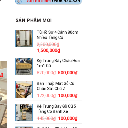
Gọi hotline:
0906.920.339
SẢN PHẨM MỚI
Tủ Hồ Sơ 4 Cánh 80cm
Nhiều Tầng Cũ
2,300,000
₫
Giá
Giá
1,500,000
₫
gốc
hiện
Kệ Trưng Bày Chậu Hoa
là:
tại
1m1 Cũ
2,300,000₫.
là:
Giá
Giá
820,000
₫
500,000
₫
1,500,000₫.
gốc
hiện
Bàn Thấp Mặt Gỗ Cũ
là:
tại
Chân Sắt Chữ Z
820,000₫.
là:
Giá
Giá
172,000
₫
100,000
₫
500,000₫.
gốc
hiện
Kệ Trưng Bày Gỗ Cũ 5
là:
tại
Tầng Có Bánh Xe
172,000₫.
là:
Giá
Giá
145,000
₫
100,000
₫
100,000₫.
gốc
hiện