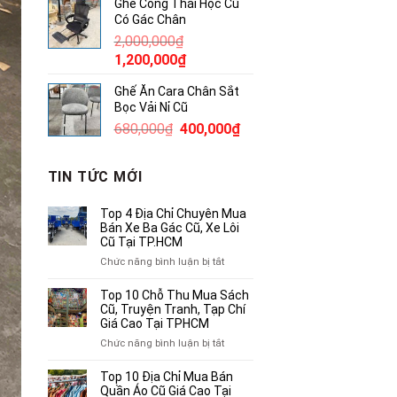
Ghế Công Thái Học Cũ
là:
tại
Có Gác Chân
145,000₫.
là:
2,000,000
₫
100,000₫.
Giá
Giá
1,200,000
₫
gốc
hiện
Ghế Ăn Cara Chân Sắt
là:
tại
Bọc Vải Nỉ Cũ
2,000,000₫.
là:
Giá
Giá
680,000
₫
400,000
₫
1,200,000₫.
gốc
hiện
là:
tại
TIN TỨC MỚI
680,000₫.
là:
400,000₫.
Top 4 Địa Chỉ Chuyên Mua
Bán Xe Ba Gác Cũ, Xe Lôi
Cũ Tại TP.HCM
ở
Chức năng bình luận bị tắt
Top
4
Top 10 Chỗ Thu Mua Sách
Địa
Cũ, Truyện Tranh, Tạp Chí
Chỉ
Giá Cao Tại TPHCM
Chuyên
ở
Chức năng bình luận bị tắt
Mua
Top
Bán
10
Top 10 Địa Chỉ Mua Bán
Xe
Chỗ
Quần Áo Cũ Giá Cao Tại
Ba