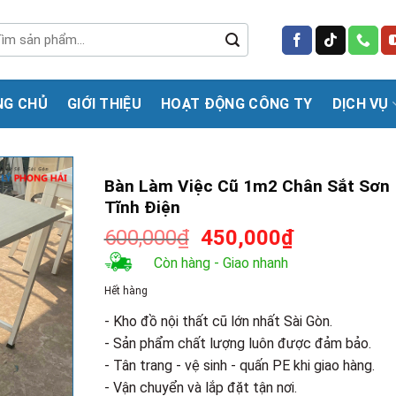
m
m:
NG CHỦ
GIỚI THIỆU
HOẠT ĐỘNG CÔNG TY
DỊCH VỤ
Bàn Làm Việc Cũ 1m2 Chân Sắt Sơn
Tĩnh Điện
Giá
Giá
600,000
₫
450,000
₫
gốc
hiện
Còn hàng - Giao nhanh
là:
tại
Hết hàng
600,000₫.
là:
450,000₫.
- Kho đồ nội thất cũ lớn nhất Sài Gòn.
- Sản phẩm chất lượng luôn được đảm bảo.
- Tân trang - vệ sinh - quấn PE khi giao hàng.
- Vận chuyển và lắp đặt tận nơi.