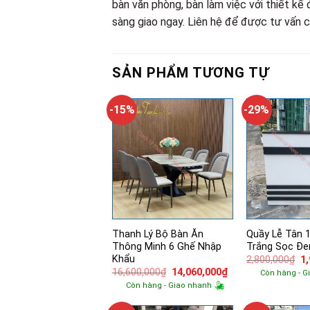
bàn văn phòng, bàn làm việc với thiết kế 
sàng giao ngay. Liên hệ để được tư vấn ch
SẢN PHẨM TƯƠNG TỰ
-15%
-29%
Thanh Lý Bộ Bàn Ăn
Quầy Lễ Tân 
Thông Minh 6 Ghế Nhập
Trắng Sọc Đe
Khẩu
Gi
2,800,000
₫
1
g
Giá
Giá
16,600,000
₫
14,060,000
₫
Còn hàng - G
là:
gốc
hiện
Còn hàng - Giao nhanh
2,
là:
tại
16,600,000₫.
là: