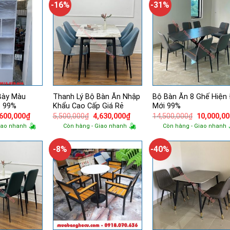
-16%
-31%
Bày Màu
Thanh Lý Bộ Bàn Ăn Nhập
Bộ Bàn Ăn 8 Ghế Hiện 
p 99%
Khẩu Cao Cấp Giá Rẻ
Mới 99%
á
Giá
Giá
Giá
Giá
,600,000
₫
5,500,000
₫
4,630,000
₫
14,500,000
₫
10,000,0
ốc
hiện
gốc
hiện
gốc
iao nhanh
Còn hàng - Giao nhanh
Còn hàng - Giao nhanh
tại
là:
tại
là:
000,000₫.
là:
5,500,000₫.
là:
14,500,00
1,600,000₫.
4,630,000₫.
-8%
-40%