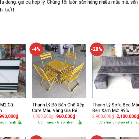
đa dạng, giá cả hợp lý. Chúng tôi luôn sẵn hàng nhiều mẫu mã, sẵn
i tiết!
-4%
-28%
1M2 Cũ
Thanh Lý Bộ Bàn Ghế Xếp
Thanh Lý Sofa Bed Mà
n
Cafe Màu Vàng Giá Rẻ
Đen Xám Mới 99%
á
Giá
Giá
Giá
Giá
,990,000
₫
1,000,000
₫
960,000
₫
2,900,000
₫
2,100,000
ốc
hiện
gốc
hiện
gốc
iao nhanh
Còn hàng - Giao nhanh
Còn hàng - Giao nhanh
tại
là:
tại
là:
800,000₫.
là:
1,000,000₫.
là:
2,900,000₫.
1,990,000₫.
960,000₫.