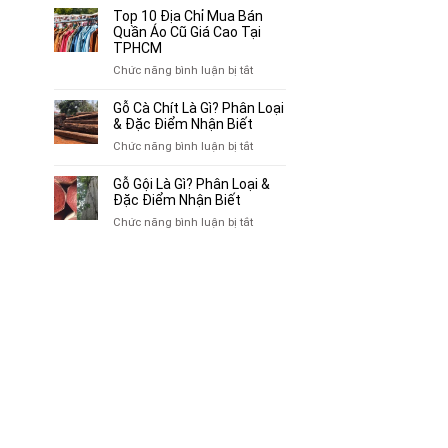
Bán
10
Top 10 Địa Chỉ Mua Bán
Xe
Chỗ
Quần Áo Cũ Giá Cao Tại
Ba
Thu
TPHCM
Gác
Mua
ở
Chức năng bình luận bị tắt
Cũ,
Sách
Top
Xe
Cũ,
10
Gỗ Cà Chít Là Gì? Phân Loại
Lôi
Truyện
Địa
& Đặc Điểm Nhận Biết
Cũ
Tranh,
Chỉ
Tại
ở
Chức năng bình luận bị tắt
Tạp
Mua
TP.HCM
Gỗ
Chí
Bán
Cà
Giá
Gỗ Gội Là Gì? Phân Loại &
Quần
Chít
Đặc Điểm Nhận Biết
Cao
Áo
Là
Tại
ở
Chức năng bình luận bị tắt
Cũ
Gì?
TPHCM
Gỗ
Giá
Phân
Gội
Cao
Loại
Là
Tại
&
Gì?
TPHCM
Đặc
Phân
Điểm
Loại
Nhận
&
Biết
Đặc
Điểm
Nhận
Biết