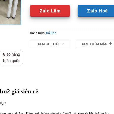
Zalo Lâm
Zalo Hoà
Danh mục:
Đã Bán
XEM CHI TIẾT
XEM THÊM MẪU
Giao hàng
toàn quốc
1m2 giá siêu rẻ
hiệp
 sơn mạ điện. Bàn có kích thước 1m2, được thiết kế màu