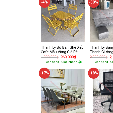
-4%
-30%
Thanh Lý Bộ Bàn Ghế Xếp
Thanh Lý Băn
Cafe Màu Vàng Giá Rẻ
Thành Giường
Giá
Giá
Gi
1,000,000
₫
960,000
₫
2,980,000
₫
2
gốc
hiện
g
Còn hàng - Giao nhanh
Còn hàng - G
là:
tại
là:
1,000,000₫.
là:
2,
960,000₫.
-17%
-18%