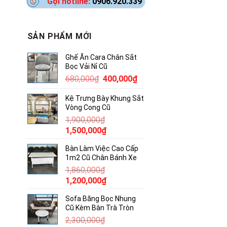
Gọi hotline:
0906.920.339
SẢN PHẨM MỚI
Ghế Ăn Cara Chân Sắt
Bọc Vải Nỉ Cũ
Giá
Giá
680,000
₫
400,000
₫
gốc
hiện
Kệ Trưng Bày Khung Sắt
là:
tại
Vòng Cong Cũ
680,000₫.
là:
1,900,000
₫
400,000₫.
Giá
Giá
1,500,000
₫
gốc
hiện
Bàn Làm Việc Cao Cấp
là:
tại
1m2 Cũ Chân Bánh Xe
1,900,000₫.
là:
1,860,000
₫
1,500,000₫.
Giá
Giá
1,200,000
₫
gốc
hiện
Sofa Băng Bọc Nhung
là:
tại
Cũ Kèm Bàn Trà Tròn
1,860,000₫.
là:
2,300,000
₫
1,200,000₫.