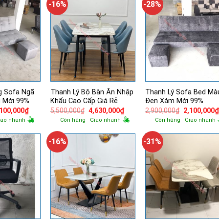
-16%
-28%
g Sofa Ngã
Thanh Lý Bộ Bàn Ăn Nhập
Thanh Lý Sofa Bed Mà
 Mới 99%
Khẩu Cao Cấp Giá Rẻ
Đen Xám Mới 99%
á
Giá
Giá
Giá
Giá
,100,000
₫
5,500,000
₫
4,630,000
₫
2,900,000
₫
2,100,000
ốc
hiện
gốc
hiện
gốc
iao nhanh
Còn hàng - Giao nhanh
Còn hàng - Giao nhanh
tại
là:
tại
là:
980,000₫.
là:
5,500,000₫.
là:
2,900,000₫.
2,100,000₫.
4,630,000₫.
-16%
-31%