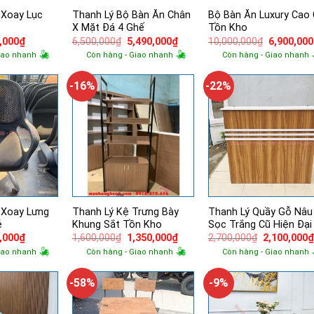
 Xoay Lục
Thanh Lý Bộ Bàn Ăn Chân
Bộ Bàn Ăn Luxury Cao
X Mặt Đá 4 Ghế
Tồn Kho
Giá
Giá
Giá
Giá
,000
₫
6,500,000
₫
5,490,000
₫
10,000,000
₫
6,900,000
hiện
gốc
hiện
gốc
iao nhanh
Còn hàng - Giao nhanh
Còn hàng - Giao nhanh
tại
là:
tại
là:
,000₫.
là:
6,500,000₫.
là:
10,000,00
650,000₫.
5,490,000₫.
-16%
-22%
 Xoay Lưng
Thanh Lý Kệ Trưng Bày
Thanh Lý Quầy Gỗ Nâu
ẻ
Khung Sắt Tồn Kho
Sọc Trắng Cũ Hiện Đại
Giá
Giá
Giá
Giá
,000
₫
1,600,000
₫
1,350,000
₫
2,700,000
₫
2,100,000
hiện
gốc
hiện
gốc
iao nhanh
Còn hàng - Giao nhanh
Còn hàng - Giao nhanh
tại
là:
tại
là:
,000₫.
là:
1,600,000₫.
là:
2,700,000₫.
300,000₫.
1,350,000₫.
-58%
-9%