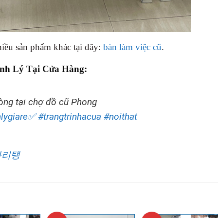
iều sản phẩm khác tại đây:
bàn làm việc cũ
.
nh Lý Tại Cửa Hàng:
òng tại chợ đồ cũ Phong
lygiare✅
#trangtrinhacua
#noithat
마리탱