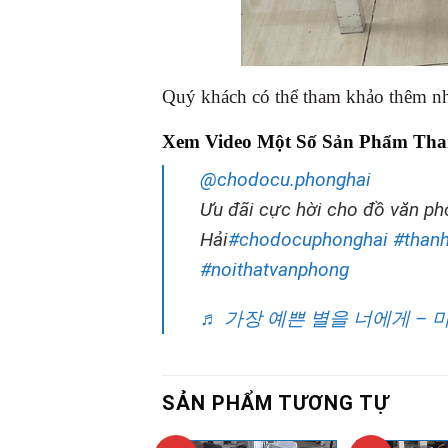
Quý khách có thể tham khảo thêm nh
Xem Video Một Số Sản Phẩm Tha
@chodocu.phonghai
Ưu đãi cực hời cho đồ văn ph
Hải
#chodocuphonghai
#thanh
#noithatvanphong
♬ 가장 예쁜 별을 너에게 – 
SẢN PHẨM TƯƠNG TỰ