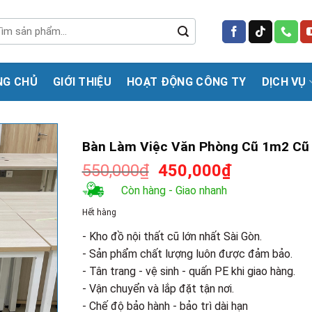
m
m:
NG CHỦ
GIỚI THIỆU
HOẠT ĐỘNG CÔNG TY
DỊCH VỤ
Bàn Làm Việc Văn Phòng Cũ 1m2 Cũ
Giá
Giá
550,000
₫
450,000
₫
gốc
hiện
Còn hàng - Giao nhanh
là:
tại
Hết hàng
550,000₫.
là:
450,000₫.
- Kho đồ nội thất cũ lớn nhất Sài Gòn.
- Sản phẩm chất lượng luôn được đảm bảo.
- Tân trang - vệ sinh - quấn PE khi giao hàng.
- Vận chuyển và lắp đặt tận nơi.
- Chế độ bảo hành - bảo trì dài hạn