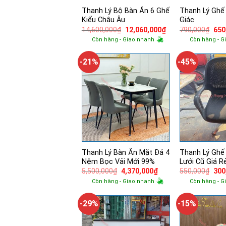
Thanh Lý Bộ Bàn Ăn 6 Ghế
Thanh Lý Ghế
Kiểu Châu Âu
Giác
Giá
Giá
Giá
14,600,000
₫
12,060,000
₫
790,000
₫
650
gốc
hiện
gốc
Còn hàng - Giao nhanh
Còn hàng - G
là:
tại
là:
14,600,000₫.
là:
790
12,060,000₫.
-21%
-45%
Thanh Lý Bàn Ăn Mặt Đá 4
Thanh Lý Ghế
Nệm Bọc Vải Mới 99%
Lưới Cũ Giá R
Giá
Giá
Giá
5,500,000
₫
4,370,000
₫
550,000
₫
300
gốc
hiện
gốc
Còn hàng - Giao nhanh
Còn hàng - G
là:
tại
là:
5,500,000₫.
là:
550
4,370,000₫.
-29%
-15%