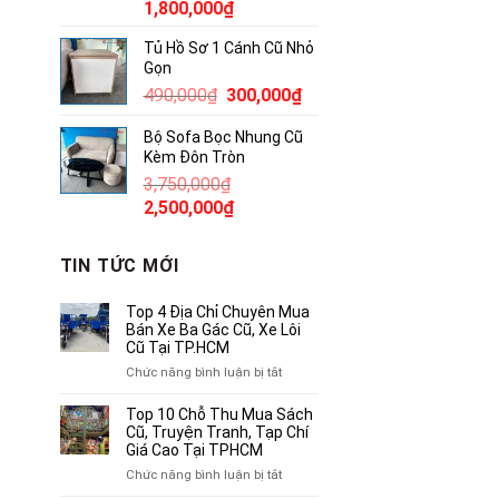
Giá
Giá
1,800,000
₫
gốc
hiện
Tủ Hồ Sơ 1 Cánh Cũ Nhỏ
là:
tại
Gọn
2,300,000₫.
là:
Giá
Giá
490,000
₫
300,000
₫
1,800,000₫.
gốc
hiện
Bộ Sofa Bọc Nhung Cũ
là:
tại
Kèm Đôn Tròn
490,000₫.
là:
3,750,000
₫
300,000₫.
Giá
Giá
2,500,000
₫
gốc
hiện
là:
tại
TIN TỨC MỚI
3,750,000₫.
là:
2,500,000₫.
Top 4 Địa Chỉ Chuyên Mua
Bán Xe Ba Gác Cũ, Xe Lôi
Cũ Tại TP.HCM
ở
Chức năng bình luận bị tắt
Top
4
Top 10 Chỗ Thu Mua Sách
Địa
Cũ, Truyện Tranh, Tạp Chí
Chỉ
Giá Cao Tại TPHCM
Chuyên
ở
Chức năng bình luận bị tắt
Mua
Top