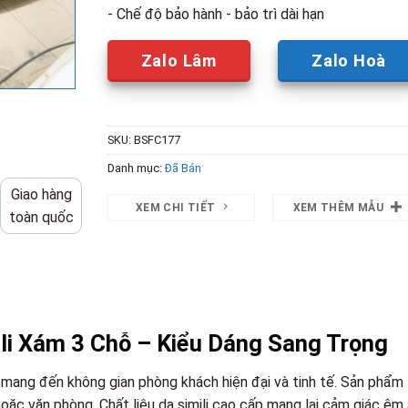
- Chế độ bảo hành - bảo trì dài hạn
Zalo Lâm
Zalo Hoà
SKU:
BSFC177
Danh mục:
Đã Bán
Giao hàng
XEM CHI TIẾT
XEM THÊM MẪU
toàn quốc
li Xám 3 Chỗ – Kiểu Dáng Sang Trọng
 mang đến không gian phòng khách hiện đại và tinh tế. Sản phẩm
oặc văn phòng. Chất liệu da simili cao cấp mang lại cảm giác êm á