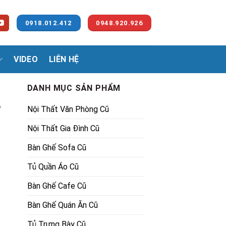
0918.012.412
0948.920.926
VIDEO
LIÊN HỆ
DANH MỤC SẢN PHẨM
ỗ
Nội Thất Văn Phòng Cũ
Nội Thất Gia Đình Cũ
Bàn Ghế Sofa Cũ
Tủ Quần Áo Cũ
00₫.
Bàn Ghế Cafe Cũ
Bàn Ghế Quán Ăn Cũ
Tủ Trưng Bày Cũ