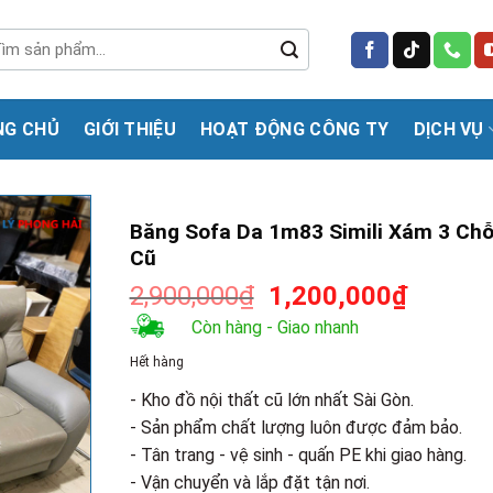
m
m:
NG CHỦ
GIỚI THIỆU
HOẠT ĐỘNG CÔNG TY
DỊCH VỤ
Băng Sofa Da 1m83 Simili Xám 3 Ch
Cũ
Giá
Giá
2,900,000
₫
1,200,000
₫
gốc
hiện
Còn hàng - Giao nhanh
là:
tại
Hết hàng
2,900,000₫.
là:
1,200,0
- Kho đồ nội thất cũ lớn nhất Sài Gòn.
- Sản phẩm chất lượng luôn được đảm bảo.
- Tân trang - vệ sinh - quấn PE khi giao hàng.
- Vận chuyển và lắp đặt tận nơi.