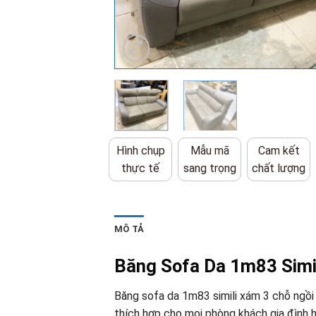
Hình chụp
Mẫu mã
Cam kết
thực tế
sang trọng
chất lượng
MÔ TẢ
Băng Sofa Da 1m83 Simi
Băng sofa da 1m83 simili xám 3 chỗ ngồi
thích hợp cho mọi phòng khách gia đình h