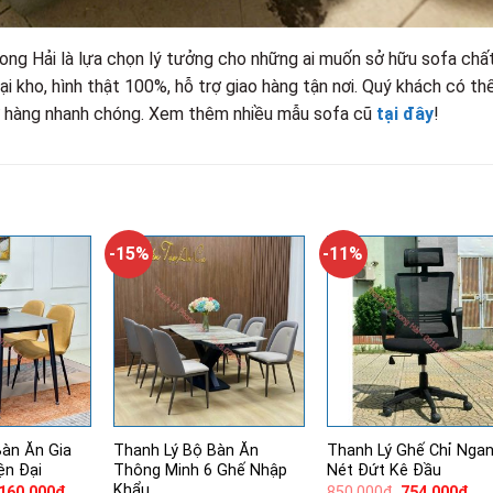
hong Hải là lựa chọn lý tưởng cho những ai muốn sở hữu sofa chấ
 tại kho, hình thật 100%, hỗ trợ giao hàng tận nơi. Quý khách có th
ữ hàng nhanh chóng. Xem thêm nhiều mẫu sofa cũ
tại đây
!
-15%
-11%
Bàn Ăn Gia
Thanh Lý Bộ Bàn Ăn
Thanh Lý Ghế Chỉ Nga
ện Đại
Thông Minh 6 Ghế Nhập
Nét Đứt Kê Đầu
Khẩu
á
Giá
Giá
Giá
,160,000
₫
850,000
₫
754,000
₫