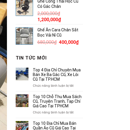
Ghế Công Thái Học Cũ
là:
tại
Có Gác Chân
145,000₫.
là:
2,000,000
₫
100,000₫.
Giá
Giá
1,200,000
₫
gốc
hiện
Ghế Ăn Cara Chân Sắt
là:
tại
Bọc Vải Nỉ Cũ
2,000,000₫.
là:
Giá
Giá
680,000
₫
400,000
₫
1,200,000₫.
gốc
hiện
là:
tại
TIN TỨC MỚI
680,000₫.
là:
400,000₫.
Top 4 Địa Chỉ Chuyên Mua
Bán Xe Ba Gác Cũ, Xe Lôi
Cũ Tại TP.HCM
ở
Chức năng bình luận bị tắt
Top
4
Top 10 Chỗ Thu Mua Sách
Địa
Cũ, Truyện Tranh, Tạp Chí
Chỉ
Giá Cao Tại TPHCM
Chuyên
ở
Chức năng bình luận bị tắt
Mua
Top
Bán
10
Top 10 Địa Chỉ Mua Bán
Xe
Chỗ
Quần Áo Cũ Giá Cao Tại
Ba