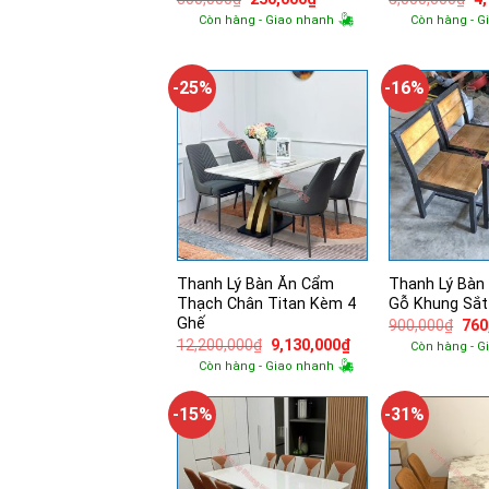
gốc
hiện
g
Còn hàng - Giao nhanh
Còn hàng - G
là:
tại
là:
300,000₫.
là:
5,
250,000₫.
-25%
-16%
Thanh Lý Bàn Ăn Cẩm
Thanh Lý Bàn
Thạch Chân Titan Kèm 4
Gỗ Khung Sắt
Ghế
Giá
900,000
₫
760
gốc
Giá
Giá
12,200,000
₫
9,130,000
₫
Còn hàng - G
là:
gốc
hiện
Còn hàng - Giao nhanh
900
là:
tại
12,200,000₫.
là:
9,130,000₫.
-15%
-31%