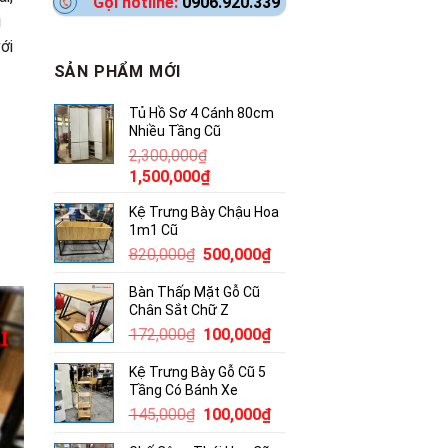
Gọi hotline:
0906.920.339
i
ới
SẢN PHẨM MỚI
Tủ Hồ Sơ 4 Cánh 80cm
Nhiều Tầng Cũ
2,300,000
₫
Giá
Giá
1,500,000
₫
gốc
hiện
Kệ Trưng Bày Chậu Hoa
là:
tại
1m1 Cũ
2,300,000₫.
là:
Giá
Giá
820,000
₫
500,000
₫
1,500,000₫.
gốc
hiện
Bàn Thấp Mặt Gỗ Cũ
là:
tại
Chân Sắt Chữ Z
820,000₫.
là:
Giá
Giá
172,000
₫
100,000
₫
500,000₫.
gốc
hiện
Kệ Trưng Bày Gỗ Cũ 5
là:
tại
Tầng Có Bánh Xe
172,000₫.
là:
Giá
Giá
145,000
₫
100,000
₫
100,000₫.
gốc
hiện