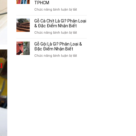
Thu
TPHCM
Gác
Mua
ở
Chức năng bình luận bị tắt
Cũ,
Sách
Top
Xe
Cũ,
10
Gỗ Cà Chít Là Gì? Phân Loại
Lôi
Truyện
Địa
& Đặc Điểm Nhận Biết
Cũ
Tranh,
Chỉ
Tại
ở
Chức năng bình luận bị tắt
Tạp
Mua
TP.HCM
Gỗ
Chí
Bán
Cà
Giá
Gỗ Gội Là Gì? Phân Loại &
Quần
Chít
Đặc Điểm Nhận Biết
Cao
Áo
Là
Tại
ở
Chức năng bình luận bị tắt
Cũ
Gì?
TPHCM
Gỗ
Giá
Phân
Gội
Cao
Loại
Là
Tại
&
Gì?
TPHCM
Đặc
Phân
Điểm
Loại
Nhận
&
Biết
Đặc
Điểm
Nhận
Biết