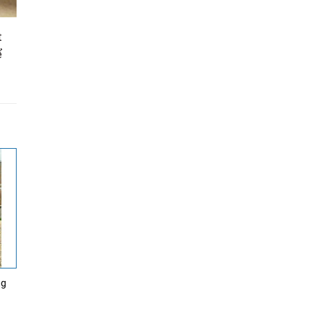
t
ể
ng