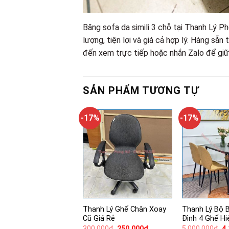
Băng sofa da simili 3 chỗ tại Thanh Lý P
lượng, tiện lợi và giá cả hợp lý. Hàng sẵn
đến xem trực tiếp hoặc nhắn Zalo để gi
SẢN PHẨM TƯƠNG TỰ
-17%
-17%
Thanh Lý Ghế Chân Xoay
Thanh Lý Bộ 
Cũ Giá Rẻ
Đình 4 Ghế Hi
Giá
Giá
Gi
300,000
₫
250,000
₫
5,000,000
₫
4