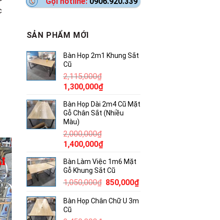
Gọi hotline:
0906.920.339
c
SẢN PHẨM MỚI
Bàn Họp 2m1 Khung Sắt
Cũ
2,115,000
₫
Giá
Giá
1,300,000
₫
gốc
hiện
Bàn Họp Dài 2m4 Cũ Mặt
là:
tại
Gỗ Chân Sắt (Nhiều
2,115,000₫.
là:
Màu)
1,300,000₫.
2,000,000
₫
Giá
Giá
1,400,000
₫
gốc
hiện
Bàn Làm Việc 1m6 Mặt
là:
tại
Gỗ Khung Sắt Cũ
2,000,000₫.
là:
Giá
Giá
1,050,000
₫
850,000
₫
1,400,000₫.
gốc
hiện
Bàn Họp Chân Chữ U 3m
là:
tại
Cũ
1,050,000₫.
là: