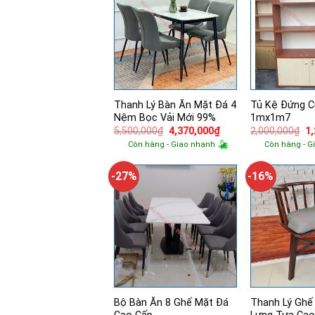
Thanh Lý Bàn Ăn Mặt Đá 4
Tủ Kệ Đứng C
Nệm Bọc Vải Mới 99%
1mx1m7
Giá
Giá
Gi
5,500,000
₫
4,370,000
₫
2,000,000
₫
1
gốc
hiện
g
Còn hàng - Giao nhanh
Còn hàng - G
là:
tại
là:
5,500,000₫.
là:
2,
4,370,000₫.
-27%
-16%
Bộ Bàn Ăn 8 Ghế Mặt Đá
Thanh Lý Ghế