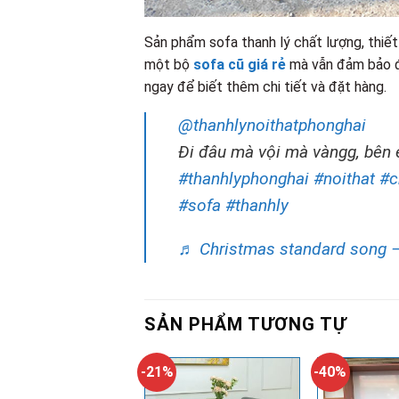
Sản phẩm sofa thanh lý chất lượng, thiết
một bộ
sofa cũ giá rẻ
mà vẫn đảm bảo độ
ngay để biết thêm chi tiết và đặt hàng.
@thanhlynoithatphonghai
Đi đâu mà vội mà vàngg, bên 
#thanhlyphonghai
#noithat
#c
#sofa
#thanhly
♬ Christmas standard song 
SẢN PHẨM TƯƠNG TỰ
-21%
-40%