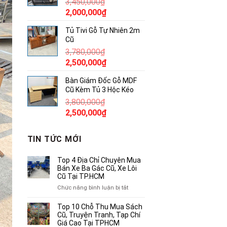
3,450,000
₫
850,000₫.
Giá
Giá
2,000,000
₫
gốc
hiện
Tủ Tivi Gỗ Tự Nhiên 2m
là:
tại
Cũ
3,450,000₫.
là:
3,780,000
₫
2,000,000₫.
Giá
Giá
2,500,000
₫
gốc
hiện
Bàn Giám Đốc Gỗ MDF
là:
tại
Cũ Kèm Tủ 3 Hộc Kéo
3,780,000₫.
là:
3,800,000
₫
2,500,000₫.
Giá
Giá
2,500,000
₫
gốc
hiện
là:
tại
TIN TỨC MỚI
3,800,000₫.
là:
2,500,000₫.
Top 4 Địa Chỉ Chuyên Mua
Bán Xe Ba Gác Cũ, Xe Lôi
Cũ Tại TP.HCM
ở
Chức năng bình luận bị tắt
Top
4
Top 10 Chỗ Thu Mua Sách
Địa
Cũ, Truyện Tranh, Tạp Chí
Chỉ
Giá Cao Tại TPHCM