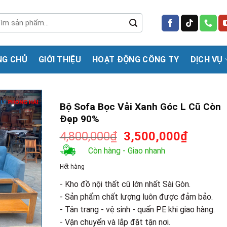
m
m:
NG CHỦ
GIỚI THIỆU
HOẠT ĐỘNG CÔNG TY
DỊCH VỤ
Bộ Sofa Bọc Vải Xanh Góc L Cũ Còn
Đẹp 90%
Giá
Giá
4,800,000
₫
3,500,000
₫
gốc
hiện
Còn hàng - Giao nhanh
là:
tại
Hết hàng
4,800,000₫.
là:
3,500,0
- Kho đồ nội thất cũ lớn nhất Sài Gòn.
- Sản phẩm chất lượng luôn được đảm bảo.
- Tân trang - vệ sinh - quấn PE khi giao hàng.
- Vận chuyển và lắp đặt tận nơi.