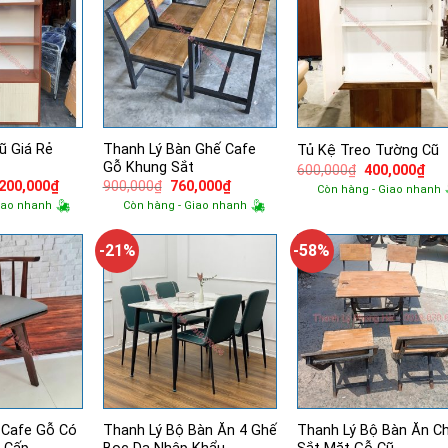
ũ Giá Rẻ
Thanh Lý Bàn Ghế Cafe
Tủ Kệ Treo Tường Cũ
Gỗ Khung Sắt
Giá
Giá
600,000
₫
400,000
₫
gốc
hiệ
á
Giá
Giá
Giá
,200,000
₫
900,000
₫
760,000
₫
Còn hàng - Giao nhanh
là:
tại
ốc
hiện
gốc
hiện
iao nhanh
Còn hàng - Giao nhanh
600,000₫.
là:
tại
là:
tại
400
000,000₫.
là:
900,000₫.
là:
1,200,000₫.
760,000₫.
-21%
-58%
 Cafe Gỗ Có
Thanh Lý Bộ Bàn Ăn 4 Ghế
Thanh Lý Bộ Bàn Ăn C