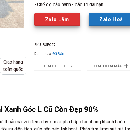
- Chế độ bảo hành - bảo trì dài hạn
Zalo Lâm
Zalo Hoà
SKU:
BSFC57
Danh mục:
Đã Bán
Giao hàng
XEM CHI TIẾT
XEM THÊM MẪU
toàn quốc
ải Xanh Góc L Cũ Còn Đẹp 90%
ự thoải mái với đệm dày, êm ái, phù hợp cho phòng khách hoặc
tối ưu diện tích, giúp sắp xếp linh hoạt. Phần tựa lưng nút rút tạ