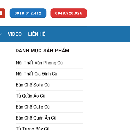
0918.012.412
0948.920.926
VIDEO
LIÊN HỆ
DANH MỤC SẢN PHẨM
Nội Thất Văn Phòng Cũ
Nội Thất Gia Đình Cũ
Bàn Ghế Sofa Cũ
Tủ Quần Áo Cũ
00₫.
Bàn Ghế Cafe Cũ
Bàn Ghế Quán Ăn Cũ
Tủ Trưng Bày Cũ