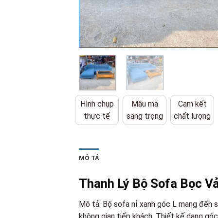
Hình chụp
Mẫu mã
Cam kết
thực tế
sang trọng
chất lượng
MÔ TẢ
Thanh Lý Bộ Sofa Bọc V
Mô tả: Bộ sofa nỉ xanh góc L mang đến s
không gian tiếp khách. Thiết kế dạng góc 