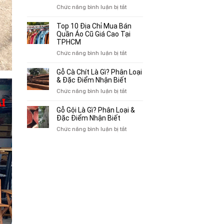
Chuyên
ở
Chức năng bình luận bị tắt
Mua
Top
Bán
10
Top 10 Địa Chỉ Mua Bán
Xe
Chỗ
Quần Áo Cũ Giá Cao Tại
Ba
Thu
TPHCM
Gác
Mua
ở
Chức năng bình luận bị tắt
Cũ,
Sách
Top
Xe
Cũ,
10
Gỗ Cà Chít Là Gì? Phân Loại
Lôi
Truyện
Địa
& Đặc Điểm Nhận Biết
Cũ
Tranh,
Chỉ
Tại
ở
Chức năng bình luận bị tắt
Tạp
Mua
TP.HCM
Gỗ
Chí
Bán
Cà
Giá
Gỗ Gội Là Gì? Phân Loại &
Quần
Chít
Đặc Điểm Nhận Biết
Cao
Áo
Là
Tại
ở
Chức năng bình luận bị tắt
Cũ
Gì?
TPHCM
Gỗ
Giá
Phân
Gội
Cao
Loại
Là
Tại
&
Gì?
TPHCM
Đặc
Phân
Điểm
Loại
Nhận
&
Biết
Đặc
Điểm
Nhận
Biết