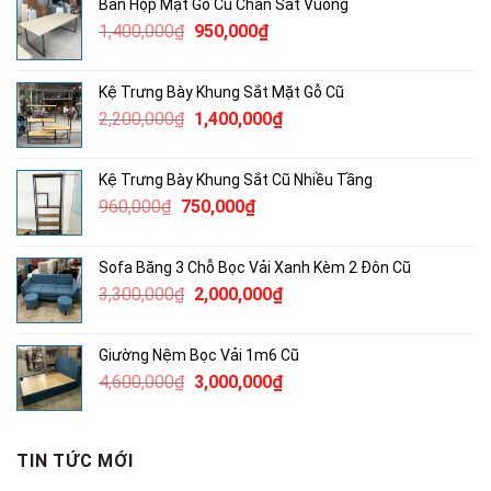
Bàn Họp Mặt Gỗ Cũ Chân Sắt Vuông
2,000,000₫.
là:
Giá
Giá
1,400,000
₫
950,000
₫
1,400,000₫.
gốc
hiện
là:
tại
Kệ Trưng Bày Khung Sắt Mặt Gỗ Cũ
1,400,000₫.
là:
Giá
Giá
2,200,000
₫
1,400,000
₫
950,000₫.
gốc
hiện
là:
tại
Kệ Trưng Bày Khung Sắt Cũ Nhiều Tầng
2,200,000₫.
là:
Giá
Giá
960,000
₫
750,000
₫
1,400,000₫.
gốc
hiện
là:
tại
Sofa Băng 3 Chỗ Bọc Vải Xanh Kèm 2 Đôn Cũ
960,000₫.
là:
Giá
Giá
3,300,000
₫
2,000,000
₫
750,000₫.
gốc
hiện
là:
tại
Giường Nệm Bọc Vải 1m6 Cũ
3,300,000₫.
là:
Giá
Giá
4,600,000
₫
3,000,000
₫
2,000,000₫.
gốc
hiện
là:
tại
4,600,000₫.
là:
TIN TỨC MỚI
3,000,000₫.