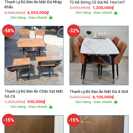
Thanh Lý Bộ Bàn Ăn Mặt Đá Nhập
Tủ Kệ Đứng Cũ Giá Rẻ 1mx1m7
Khẩu
Giá
Giá
2,000,000
₫
1,200,000
₫
gốc
hiện
Giá
Giá
6,000,000
₫
4,550,000
₫
Còn hàng - Giao nhanh
là:
tại
gốc
hiện
Còn hàng - Giao nhanh
2,000,000₫.
là:
là:
tại
1,200,000
6,000,000₫.
là:
4,550,000₫.
-58%
-32%
Thanh Lý Bộ Bàn Ăn Chân Sắt Mặt
Thanh Lý Bộ Bàn Ăn Mặt Đá 4 Ghế
Gỗ Cũ
Giá
Giá
9,000,000
₫
6,100,000
₫
gốc
hiện
Giá
Giá
1,200,000
₫
500,000
₫
Còn hàng - Giao nhanh
là:
tại
gốc
hiện
Còn hàng - Giao nhanh
9,000,000₫.
là:
là:
tại
6,100,000
1,200,000₫.
là:
500,000₫.
-15%
-15%