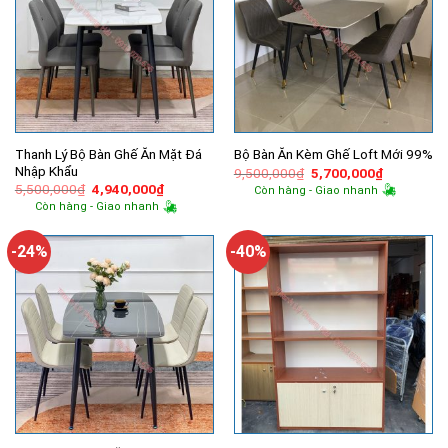
Thanh Lý Bộ Bàn Ghế Ăn Mặt Đá
Bộ Bàn Ăn Kèm Ghế Loft Mới 99%
Nhập Khẩu
Giá
Giá
9,500,000
₫
5,700,000
₫
gốc
hiện
Giá
Giá
5,500,000
₫
4,940,000
₫
Còn hàng - Giao nhanh
là:
tại
gốc
hiện
Còn hàng - Giao nhanh
9,500,000₫.
là:
là:
tại
5,700,000
5,500,000₫.
là:
4,940,000₫.
-24%
-40%