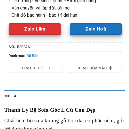
- Tân trang - vệ sinh - quấn PE khi giao hàng.
- Vận chuyển và lắp đặt tận nơi.
- Chế độ bảo hành - bảo trì dài hạn
Zalo Lâm
Zalo Hoà
SKU:
BSFC261
Danh mục:
Đã Bán
XEM CHI TIẾT
XEM THÊM MẪU
MÔ TẢ
Thanh Lý Bộ Sofa Góc L Cũ Còn Đẹp
Chất liệu: bộ sofa khung gỗ bọc da, có phần nệm, gối
lời được bọc bằng vải