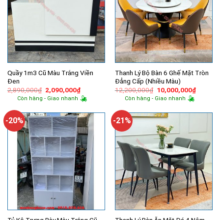
Quầy 1m3 Cũ Màu Trắng Viền
Thanh Lý Bộ Bàn 6 Ghế Mặt Tròn
Đen
Đẳng Cấp (Nhiều Màu)
Giá
Giá
Giá
Giá
2,890,000
₫
2,090,000
₫
12,200,000
₫
10,000,000
₫
gốc
hiện
gốc
hiện
Còn hàng - Giao nhanh
Còn hàng - Giao nhanh
là:
tại
là:
tại
2,890,000₫.
là:
12,200,000₫.
là:
2,090,000₫.
10,000,
-20%
-21%