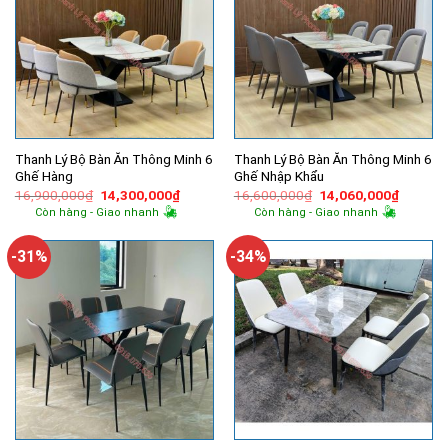
Thanh Lý Bộ Bàn Ăn Thông Minh 6
Thanh Lý Bộ Bàn Ăn Thông Minh 6
Ghế Hàng
Ghế Nhập Khẩu
Giá
Giá
Giá
Giá
16,900,000
₫
14,300,000
₫
16,600,000
₫
14,060,000
₫
gốc
hiện
gốc
hiện
Còn hàng - Giao nhanh
Còn hàng - Giao nhanh
là:
tại
là:
tại
16,900,000₫.
là:
16,600,000₫.
là:
14,300,000₫.
14,060,
-31%
-34%