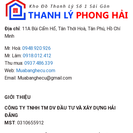
Đặc
Biết
Điểm
Nhận
Biết
Địa chỉ
: 11A Bùi Cẩm Hổ, Tân Thới Hoà, Tân Phú, Hồ Chí
Minh
Mr. Hoà:
0948.920.926
Mr. Lâm:
0918.012.412
Thu mua:
0937.486.339
Web:
Muabanghecu.com
Email: Muabanghecu@gmail.com
GIỚI THIỆU
CÔNG TY TNHH TM DV ĐẦU TƯ VÀ XÂY DỰNG HẢI
ĐĂNG
MST
: 0310655912