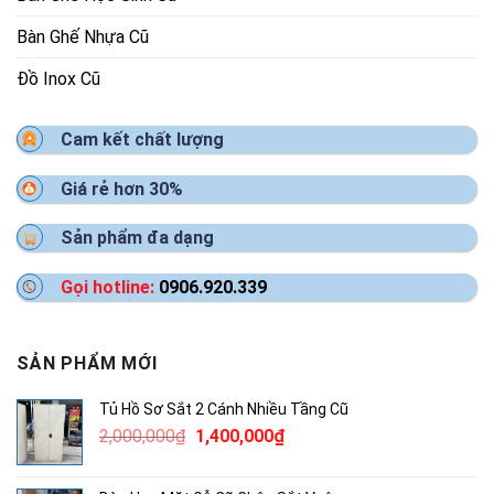
Bàn Ghế Nhựa Cũ
Đồ Inox Cũ
Cam kết chất lượng
Giá rẻ hơn 30%
Sản phẩm đa dạng
Gọi hotline:
0906.920.339
SẢN PHẨM MỚI
Tủ Hồ Sơ Sắt 2 Cánh Nhiều Tầng Cũ
Giá
Giá
2,000,000
₫
1,400,000
₫
gốc
hiện
là:
tại