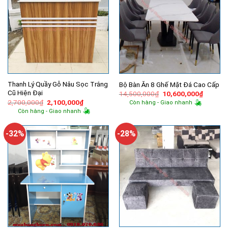
Thanh Lý Quầy Gỗ Nâu Sọc Trắng
Bộ Bàn Ăn 8 Ghế Mặt Đá Cao Cấp
Cũ Hiện Đại
Giá
Giá
14,500,000
₫
10,600,000
₫
gốc
hiện
Giá
Giá
2,700,000
₫
2,100,000
₫
Còn hàng - Giao nhanh
là:
tại
gốc
hiện
Còn hàng - Giao nhanh
14,500,000₫.
là:
là:
tại
10,600,
2,700,000₫.
là:
2,100,000₫.
-32%
-28%