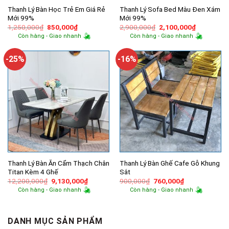
Thanh Lý Bàn Học Trẻ Em Giá Rẻ
Thanh Lý Sofa Bed Màu Đen Xám
Mới 99%
Mới 99%
Giá
Giá
Giá
Giá
1,250,000
₫
850,000
₫
2,900,000
₫
2,100,000
₫
gốc
hiện
gốc
hiện
Còn hàng - Giao nhanh
Còn hàng - Giao nhanh
là:
tại
là:
tại
1,250,000₫.
là:
2,900,000₫.
là:
850,000₫.
2,100,000
-25%
-16%
Thanh Lý Bàn Ăn Cẩm Thạch Chân
Thanh Lý Bàn Ghế Cafe Gỗ Khung
Titan Kèm 4 Ghế
Sắt
Giá
Giá
Giá
Giá
12,200,000
₫
9,130,000
₫
900,000
₫
760,000
₫
gốc
hiện
gốc
hiện
Còn hàng - Giao nhanh
Còn hàng - Giao nhanh
là:
tại
là:
tại
12,200,000₫.
là:
900,000₫.
là:
9,130,000₫.
760,000₫.
DANH MỤC SẢN PHẨM