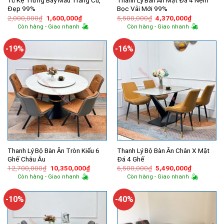
Tủ Kệ Trưng Bày Màu Trắng Cũ,
Thanh Lý Bàn Ăn Mặt Đá 4 Nệm
Đẹp 99%
Bọc Vải Mới 99%
Giá
Giá
Giá
Giá
2,000,000
₫
1,600,000
₫
5,500,000
₫
4,370,000
₫
gốc
hiện
gốc
hiện
Còn hàng - Giao nhanh
Còn hàng - Giao nhanh
là:
tại
là:
tại
2,000,000₫.
là:
5,500,000₫.
là:
1,600,000₫.
4,370,000
-19%
-16%
Thanh Lý Bộ Bàn Ăn Tròn Kiểu 6
Thanh Lý Bộ Bàn Ăn Chân X Mặt
Ghế Châu Âu
Đá 4 Ghế
Giá
Giá
Giá
Giá
12,700,000
₫
10,350,000
₫
6,500,000
₫
5,490,000
₫
gốc
hiện
gốc
hiện
Còn hàng - Giao nhanh
Còn hàng - Giao nhanh
là:
tại
là:
tại
12,700,000₫.
là:
6,500,000₫.
là:
10,350,000₫.
5,490,000
-10%
-40%