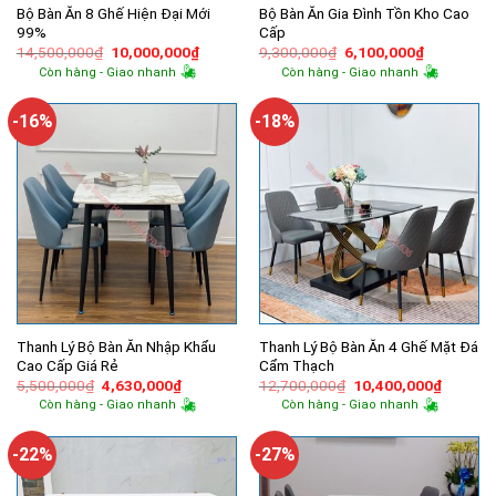
Bộ Bàn Ăn 8 Ghế Hiện Đại Mới
Bộ Bàn Ăn Gia Đình Tồn Kho Cao
99%
Cấp
Giá
Giá
Giá
Giá
14,500,000
₫
10,000,000
₫
9,300,000
₫
6,100,000
₫
gốc
hiện
gốc
hiện
Còn hàng - Giao nhanh
Còn hàng - Giao nhanh
là:
tại
là:
tại
14,500,000₫.
là:
9,300,000₫.
là:
10,000,000₫.
6,100,000
-16%
-18%
Thanh Lý Bộ Bàn Ăn Nhập Khẩu
Thanh Lý Bộ Bàn Ăn 4 Ghế Mặt Đá
Cao Cấp Giá Rẻ
Cẩm Thạch
Giá
Giá
Giá
Giá
5,500,000
₫
4,630,000
₫
12,700,000
₫
10,400,000
₫
gốc
hiện
gốc
hiện
Còn hàng - Giao nhanh
Còn hàng - Giao nhanh
là:
tại
là:
tại
5,500,000₫.
là:
12,700,000₫.
là:
4,630,000₫.
10,400,
-22%
-27%