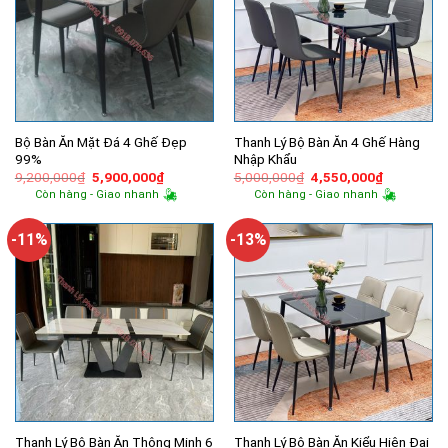
Bộ Bàn Ăn Mặt Đá 4 Ghế Đẹp
Thanh Lý Bộ Bàn Ăn 4 Ghế Hàng
99%
Nhập Khẩu
Giá
Giá
Giá
Giá
9,200,000
₫
5,900,000
₫
5,000,000
₫
4,550,000
₫
gốc
hiện
gốc
hiện
Còn hàng - Giao nhanh
Còn hàng - Giao nhanh
là:
tại
là:
tại
9,200,000₫.
là:
5,000,000₫.
là:
5,900,000₫.
4,550,000
-11%
-13%
Thanh Lý Bộ Bàn Ăn Thông Minh 6
Thanh Lý Bộ Bàn Ăn Kiểu Hiện Đại