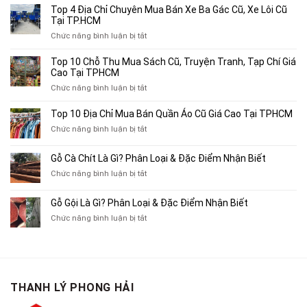
Top 4 Địa Chỉ Chuyên Mua Bán Xe Ba Gác Cũ, Xe Lôi Cũ
Tại TP.HCM
ở
Chức năng bình luận bị tắt
Top
4
Top 10 Chỗ Thu Mua Sách Cũ, Truyện Tranh, Tạp Chí Giá
Địa
Cao Tại TPHCM
Chỉ
ở
Chức năng bình luận bị tắt
Chuyên
Top
Mua
10
Top 10 Địa Chỉ Mua Bán Quần Áo Cũ Giá Cao Tại TPHCM
Bán
Chỗ
Xe
ở
Chức năng bình luận bị tắt
Thu
Ba
Top
Mua
Gác
10
Gỗ Cà Chít Là Gì? Phân Loại & Đặc Điểm Nhận Biết
Sách
Cũ,
Địa
Cũ,
ở
Chức năng bình luận bị tắt
Xe
Chỉ
Truyện
Gỗ
Lôi
Mua
Tranh,
Cà
Cũ
Bán
Gỗ Gội Là Gì? Phân Loại & Đặc Điểm Nhận Biết
Tạp
Chít
Tại
Quần
Chí
ở
Chức năng bình luận bị tắt
Là
TP.HCM
Áo
Giá
Gỗ
Gì?
Cũ
Cao
Gội
Phân
Giá
Tại
Là
Loại
Cao
TPHCM
Gì?
&
Tại
Phân
Đặc
TPHCM
THANH LÝ PHONG HẢI
Loại
Điểm
&
Nhận