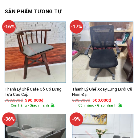
SẢN PHẨM TƯƠNG TỰ
-16%
-17%
Thanh Lý Ghế Cafe Gỗ Có Lưng
Thanh Lý Ghế Xoay Lưng Lưới Cũ
Tựa Cao Cấp
Hiện Đại
Giá
Giá
Giá
Giá
700,000
₫
590,000
₫
600,000
₫
500,000
₫
gốc
hiện
gốc
hiện
Còn hàng - Giao nhanh
Còn hàng - Giao nhanh
là:
tại
là:
tại
700,000₫.
là:
600,000₫.
là:
590,000₫.
500,000₫.
-36%
-9%