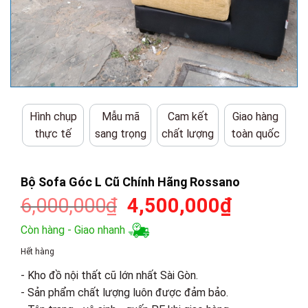
Hình chụp
Mẫu mã
Cam kết
Giao hàng
thực tế
sang trọng
chất lượng
toàn quốc
Bộ Sofa Góc L Cũ Chính Hãng Rossano
Giá
Giá
6,000,000
₫
4,500,000
₫
gốc
hiện
Còn hàng - Giao nhanh
là:
tại
Hết hàng
6,000,000₫.
là:
- Kho đồ nội thất cũ lớn nhất Sài Gòn.
4,500,00
- Sản phẩm chất lượng luôn được đảm bảo.