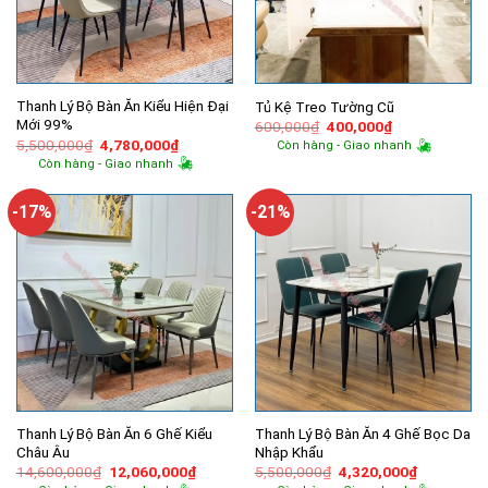
Thanh Lý Bộ Bàn Ăn Kiểu Hiện Đại
Tủ Kệ Treo Tường Cũ
Mới 99%
Giá
Giá
600,000
₫
400,000
₫
gốc
hiện
Giá
Giá
5,500,000
₫
4,780,000
₫
Còn hàng - Giao nhanh
là:
tại
gốc
hiện
Còn hàng - Giao nhanh
600,000₫.
là:
là:
tại
400,000₫.
5,500,000₫.
là:
4,780,000₫.
-17%
-21%
Thanh Lý Bộ Bàn Ăn 6 Ghế Kiểu
Thanh Lý Bộ Bàn Ăn 4 Ghế Bọc Da
Châu Âu
Nhập Khẩu
Giá
Giá
Giá
Giá
14,600,000
₫
12,060,000
₫
5,500,000
₫
4,320,000
₫
gốc
hiện
gốc
hiện