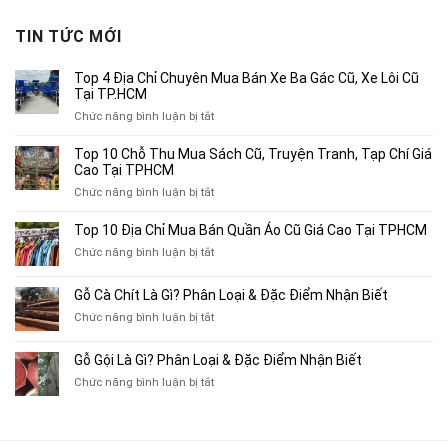
là:
tại
3,800,000₫.
là:
TIN TỨC MỚI
2,500,000₫.
Top 4 Địa Chỉ Chuyên Mua Bán Xe Ba Gác Cũ, Xe Lôi Cũ
Tại TP.HCM
ở
Chức năng bình luận bị tắt
Top
4
Top 10 Chỗ Thu Mua Sách Cũ, Truyện Tranh, Tạp Chí Giá
Địa
Cao Tại TPHCM
Chỉ
ở
Chức năng bình luận bị tắt
Chuyên
Top
Mua
10
Top 10 Địa Chỉ Mua Bán Quần Áo Cũ Giá Cao Tại TPHCM
Bán
Chỗ
Xe
ở
Chức năng bình luận bị tắt
Thu
Ba
Top
Mua
Gác
10
Gỗ Cà Chít Là Gì? Phân Loại & Đặc Điểm Nhận Biết
Sách
Cũ,
Địa
Cũ,
ở
Chức năng bình luận bị tắt
Xe
Chỉ
Truyện
Gỗ
Lôi
Mua
Tranh,
Cà
Cũ
Bán
Gỗ Gội Là Gì? Phân Loại & Đặc Điểm Nhận Biết
Tạp
Chít
Tại
Quần
Chí
ở
Chức năng bình luận bị tắt
Là
TP.HCM
Áo
Giá
Gỗ
Gì?
Cũ
Cao
Gội
Phân
Giá
Tại
Là
Loại
Cao
TPHCM