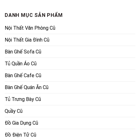
9,000,000₫.
là:
13,500,000₫.
là:
6,100,000₫.
11,050,
DANH MỤC SẢN PHẨM
Nội Thất Văn Phòng Cũ
Nội Thất Gia Đình Cũ
Bàn Ghế Sofa Cũ
Tủ Quần Áo Cũ
Bàn Ghế Cafe Cũ
Bàn Ghế Quán Ăn Cũ
Tủ Trưng Bày Cũ
Quầy Cũ
Đồ Gia Dụng Cũ
Đồ Điện Tử Cũ