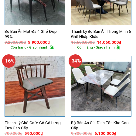
Bộ Bàn Ăn Mặt Đá 4 Ghế Đẹp
Thanh Lý Bộ Bàn Ăn Thông Minh 6
99%
Ghế Nhập Khẩu
Giá
Giá
Giá
Giá
9,200,000
₫
5,900,000
₫
16,600,000
₫
14,060,000
₫
gốc
hiện
gốc
hiện
Còn hàng - Giao nhanh
Còn hàng - Giao nhanh
là:
tại
là:
tại
9,200,000₫.
là:
16,600,000₫.
là:
5,900,000₫.
14,060,
-16%
-34%
Thanh Lý Ghế Cafe Gỗ Có Lưng
Bộ Bàn Ăn Gia Đình Tồn Kho Cao
Tựa Cao Cấp
Cấp
Giá
Giá
Giá
Giá
700,000
₫
590,000
₫
9,300,000
₫
6,100,000
₫