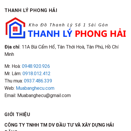
Gì?
&
Tại
Phân
Đặc
TPHCM
THANH LÝ PHONG HẢI
Loại
Điểm
&
Nhận
Đặc
Biết
Điểm
Nhận
Biết
Địa chỉ
: 11A Bùi Cẩm Hổ, Tân Thới Hoà, Tân Phú, Hồ Chí
Minh
Mr. Hoà:
0948.920.926
Mr. Lâm:
0918.012.412
Thu mua:
0937.486.339
Web:
Muabanghecu.com
Email: Muabanghecu@gmail.com
GIỚI THIỆU
CÔNG TY TNHH TM DV ĐẦU TƯ VÀ XÂY DỰNG HẢI