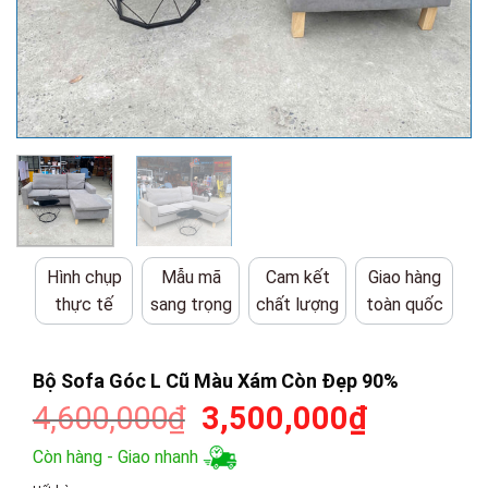
Hình chụp
Mẫu mã
Cam kết
Giao hàng
thực tế
sang trọng
chất lượng
toàn quốc
Bộ Sofa Góc L Cũ Màu Xám Còn Đẹp 90%
Giá
Giá
4,600,000
₫
3,500,000
₫
gốc
hiện
Còn hàng - Giao nhanh
là:
tại