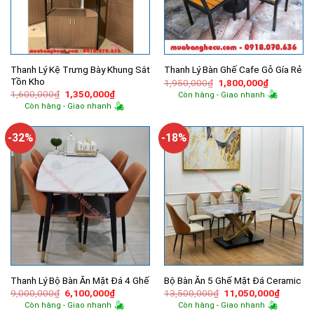
Thanh Lý Kệ Trưng Bày Khung Sắt
Thanh Lý Bàn Ghế Cafe Gỗ Gía Rẻ
Tồn Kho
Giá
Giá
1,950,000
₫
1,800,000
₫
gốc
hiện
Giá
Giá
1,600,000
₫
1,350,000
₫
Còn hàng - Giao nhanh
là:
tại
gốc
hiện
Còn hàng - Giao nhanh
1,950,000₫.
là:
là:
tại
1,800,000
1,600,000₫.
là:
1,350,000₫.
-32%
-18%
Thanh Lý Bộ Bàn Ăn Mặt Đá 4 Ghế
Bộ Bàn Ăn 5 Ghế Mặt Đá Ceramic
Giá
Giá
Giá
Giá
9,000,000
₫
6,100,000
₫
13,500,000
₫
11,050,000
₫
gốc
hiện
gốc
hiện
Còn hàng - Giao nhanh
Còn hàng - Giao nhanh
là:
tại
là:
tại