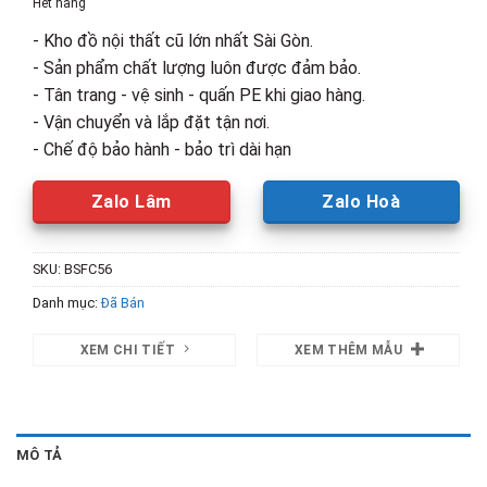
Hết hàng
4,600,000₫.
là:
- Kho đồ nội thất cũ lớn nhất Sài Gòn.
3,500,00
- Sản phẩm chất lượng luôn được đảm bảo.
- Tân trang - vệ sinh - quấn PE khi giao hàng.
- Vận chuyển và lắp đặt tận nơi.
- Chế độ bảo hành - bảo trì dài hạn
Zalo Lâm
Zalo Hoà
SKU:
BSFC56
Danh mục:
Đã Bán
XEM CHI TIẾT
XEM THÊM MẪU
MÔ TẢ