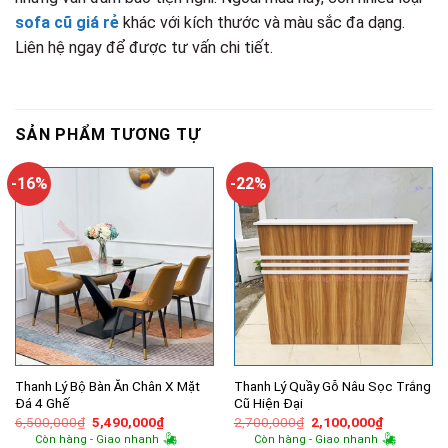
sofa cũ giá rẻ
khác với kích thước và màu sắc đa dạng.
Liên hệ ngay để được tư vấn chi tiết.
SẢN PHẨM TƯƠNG TỰ
-16%
-22%
Thanh Lý Bộ Bàn Ăn Chân X Mặt
Thanh Lý Quầy Gỗ Nâu Sọc Trắng
Đá 4 Ghế
Cũ Hiện Đại
Giá
Giá
Giá
Giá
6,500,000
₫
5,490,000
₫
2,700,000
₫
2,100,000
₫
gốc
hiện
gốc
hiện
Còn hàng - Giao nhanh
Còn hàng - Giao nhanh
là:
tại
là:
tại