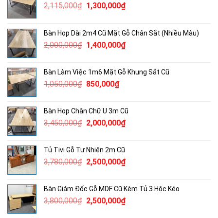
Giá
Giá
2,115,000
₫
1,300,000
₫
gốc
hiện
là:
tại
Bàn Họp Dài 2m4 Cũ Mặt Gỗ Chân Sắt (Nhiều Màu)
2,115,000₫.
là:
Giá
Giá
2,000,000
₫
1,400,000
₫
1,300,000₫.
gốc
hiện
là:
tại
Bàn Làm Việc 1m6 Mặt Gỗ Khung Sắt Cũ
2,000,000₫.
là:
Giá
Giá
1,050,000
₫
850,000
₫
1,400,000₫.
gốc
hiện
là:
tại
Bàn Họp Chân Chữ U 3m Cũ
1,050,000₫.
là:
Giá
Giá
3,450,000
₫
2,000,000
₫
850,000₫.
gốc
hiện
là:
tại
Tủ Tivi Gỗ Tự Nhiên 2m Cũ
3,450,000₫.
là:
Giá
Giá
3,780,000
₫
2,500,000
₫
2,000,000₫.
gốc
hiện
là:
tại
Bàn Giám Đốc Gỗ MDF Cũ Kèm Tủ 3 Hộc Kéo
3,780,000₫.
là:
Giá
Giá
3,800,000
₫
2,500,000
₫
2,500,000₫.
gốc
hiện