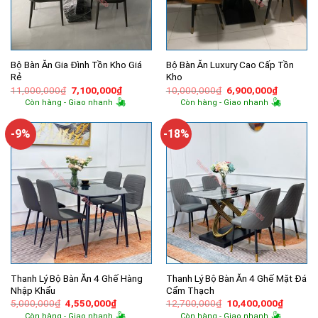
Bộ Bàn Ăn Gia Đình Tồn Kho Giá
Bộ Bàn Ăn Luxury Cao Cấp Tồn
Rẻ
Kho
Giá
Giá
Giá
Giá
11,000,000
₫
7,100,000
₫
10,000,000
₫
6,900,000
₫
gốc
hiện
gốc
hiện
Còn hàng - Giao nhanh
Còn hàng - Giao nhanh
là:
tại
là:
tại
11,000,000₫.
là:
10,000,000₫.
là:
7,100,000₫.
6,900,00
-9%
-18%
Thanh Lý Bộ Bàn Ăn 4 Ghế Hàng
Thanh Lý Bộ Bàn Ăn 4 Ghế Mặt Đá
Nhập Khẩu
Cẩm Thạch
Giá
Giá
Giá
Giá
5,000,000
₫
4,550,000
₫
12,700,000
₫
10,400,000
₫
gốc
hiện
gốc
hiện
Còn hàng - Giao nhanh
Còn hàng - Giao nhanh