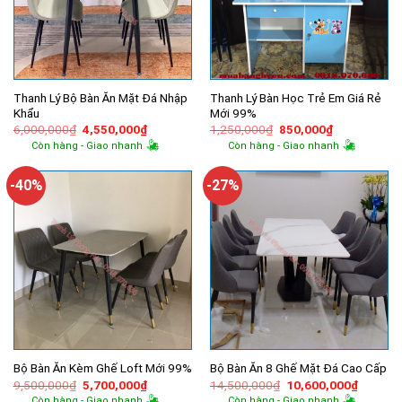
Thanh Lý Bộ Bàn Ăn Mặt Đá Nhập
Thanh Lý Bàn Học Trẻ Em Giá Rẻ
Khẩu
Mới 99%
Giá
Giá
Giá
Giá
6,000,000
₫
4,550,000
₫
1,250,000
₫
850,000
₫
gốc
hiện
gốc
hiện
Còn hàng - Giao nhanh
Còn hàng - Giao nhanh
là:
tại
là:
tại
6,000,000₫.
là:
1,250,000₫.
là:
4,550,000₫.
850,000₫.
-40%
-27%
Bộ Bàn Ăn Kèm Ghế Loft Mới 99%
Bộ Bàn Ăn 8 Ghế Mặt Đá Cao Cấp
Giá
Giá
Giá
Giá
9,500,000
₫
5,700,000
₫
14,500,000
₫
10,600,000
₫
gốc
hiện
gốc
hiện
Còn hàng - Giao nhanh
Còn hàng - Giao nhanh