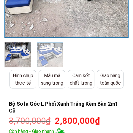
Hình chụp
Mẫu mã
Cam kết
Giao hàng
thực tế
sang trọng
chất lượng
toàn quốc
Bộ Sofa Góc L Phối Xanh Trắng Kèm Bàn 2m1
Cũ
Giá
Giá
3,700,000
₫
2,800,000
₫
gốc
hiện
Còn hàng - Giao nhanh