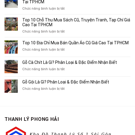
Tại TP.HCM
ở
Chức năng bình luận bị tắt
Top
4
Top 10 Chỗ Thu Mua Sách Cũ, Truyện Tranh, Tạp Chí Giá
Địa
Cao Tại TPHCM
Chỉ
ở
Chức năng bình luận bị tắt
Chuyên
Top
Mua
10
Top 10 Địa Chỉ Mua Bán Quần Áo Cũ Giá Cao Tại TPHCM
Bán
Chỗ
Xe
ở
Chức năng bình luận bị tắt
Thu
Ba
Top
Mua
Gác
10
Gỗ Cà Chít Là Gì? Phân Loại & Đặc Điểm Nhận Biết
Sách
Cũ,
Địa
Cũ,
ở
Chức năng bình luận bị tắt
Xe
Chỉ
Truyện
Gỗ
Lôi
Mua
Tranh,
Cà
Cũ
Bán
Gỗ Gội Là Gì? Phân Loại & Đặc Điểm Nhận Biết
Tạp
Chít
Tại
Quần
Chí
ở
Chức năng bình luận bị tắt
Là
TP.HCM
Áo
Giá
Gỗ
Gì?
Cũ
Cao
Gội
Phân
Giá
Tại
Là
Loại
Cao
TPHCM
Gì?
&
Tại
Phân
Đặc
TPHCM
THANH LÝ PHONG HẢI
Loại
Điểm
&
Nhận
Đặc
Biết
Điểm