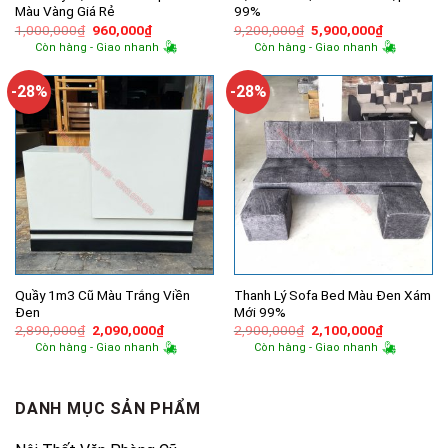
Màu Vàng Giá Rẻ
99%
Giá
Giá
Giá
Giá
1,000,000
₫
960,000
₫
9,200,000
₫
5,900,000
₫
gốc
hiện
gốc
hiện
Còn hàng - Giao nhanh
Còn hàng - Giao nhanh
là:
tại
là:
tại
1,000,000₫.
là:
9,200,000₫.
là:
960,000₫.
5,900,000
-28%
-28%
Quầy 1m3 Cũ Màu Trắng Viền
Thanh Lý Sofa Bed Màu Đen Xám
Đen
Mới 99%
Giá
Giá
Giá
Giá
2,890,000
₫
2,090,000
₫
2,900,000
₫
2,100,000
₫
gốc
hiện
gốc
hiện
Còn hàng - Giao nhanh
Còn hàng - Giao nhanh
là:
tại
là:
tại
2,890,000₫.
là:
2,900,000₫.
là:
2,090,000₫.
2,100,000
DANH MỤC SẢN PHẨM