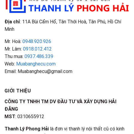
Nhận
Biết
Địa chỉ
: 11A Bùi Cẩm Hổ, Tân Thới Hoà, Tân Phú, Hồ Chí
Minh
Mr. Hoà:
0948.920.926
Mr. Lâm:
0918.012.412
Thu mua:
0937.486.339
Web:
Muabanghecu.com
Email: Muabanghecu@gmail.com
GIỚI THIỆU
CÔNG TY TNHH TM DV ĐẦU TƯ VÀ XÂY DỰNG HẢI
ĐĂNG
MST
: 0310655912
Thanh Lý Phong Hải
là đơn vị thanh lý nội thất cũ có kinh