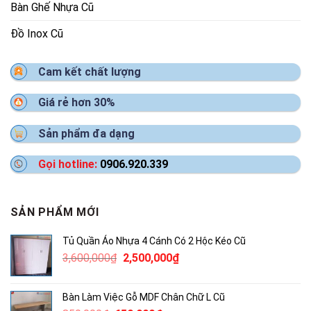
Bàn Ghế Nhựa Cũ
Đồ Inox Cũ
Cam kết chất lượng
Giá rẻ hơn 30%
Sản phẩm đa dạng
Gọi hotline:
0906.920.339
SẢN PHẨM MỚI
Tủ Quần Áo Nhựa 4 Cánh Có 2 Hộc Kéo Cũ
Giá
Giá
3,600,000
₫
2,500,000
₫
gốc
hiện
là:
tại
Bàn Làm Việc Gỗ MDF Chân Chữ L Cũ
3,600,000₫.
là: