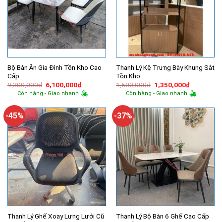
Bộ Bàn Ăn Gia Đình Tồn Kho Cao
Thanh Lý Kệ Trưng Bày Khung Sắt
Cấp
Tồn Kho
Giá
Giá
Giá
Giá
9,300,000
₫
6,100,000
₫
1,600,000
₫
1,350,000
₫
gốc
hiện
gốc
hiện
Còn hàng - Giao nhanh
Còn hàng - Giao nhanh
là:
tại
là:
tại
9,300,000₫.
là:
1,600,000₫.
là:
6,100,000₫.
1,350,000
-45%
-37%
Thanh Lý Ghế Xoay Lưng Lưới Cũ
Thanh Lý Bộ Bàn 6 Ghế Cao Cấp