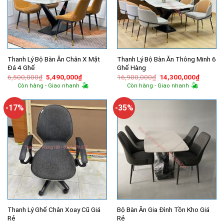
Thanh Lý Bộ Bàn Ăn Chân X Mặt
Thanh Lý Bộ Bàn Ăn Thông Minh 6
Đá 4 Ghế
Ghế Hàng
Giá
Giá
Giá
Giá
6,500,000
₫
5,490,000
₫
16,900,000
₫
14,300,000
₫
gốc
hiện
gốc
hiện
Còn hàng - Giao nhanh
Còn hàng - Giao nhanh
là:
tại
là:
tại
6,500,000₫.
là:
16,900,000₫.
là:
5,490,000₫.
14,300,
-17%
-35%
Thanh Lý Ghế Chân Xoay Cũ Giá
Bộ Bàn Ăn Gia Đình Tồn Kho Giá
Rẻ
Rẻ