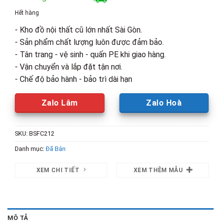
là:
tại
Hết hàng
3,700,000₫.
là:
- Kho đồ nội thất cũ lớn nhất Sài Gòn.
2,800,00
- Sản phẩm chất lượng luôn được đảm bảo.
- Tân trang - vệ sinh - quấn PE khi giao hàng.
- Vận chuyển và lắp đặt tận nơi.
- Chế độ bảo hành - bảo trì dài hạn
Zalo Lâm
Zalo Hoà
SKU:
BSFC212
Danh mục:
Đã Bán
XEM CHI TIẾT
XEM THÊM MẪU
MÔ TẢ