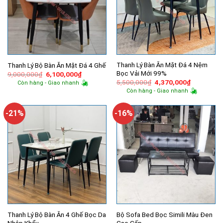
Thanh Lý Bàn Ăn Mặt Đá 4 Nệm
Thanh Lý Bộ Bàn Ăn Mặt Đá 4 Ghế
Bọc Vải Mới 99%
Giá
Giá
9,000,000
₫
6,100,000
₫
gốc
hiện
Giá
Giá
5,500,000
₫
4,370,000
₫
Còn hàng - Giao nhanh
là:
tại
gốc
hiện
Còn hàng - Giao nhanh
9,000,000₫.
là:
là:
tại
6,100,000₫.
5,500,000₫.
là:
4,370,000
-21%
-16%
Thanh Lý Bộ Bàn Ăn 4 Ghế Bọc Da
Bộ Sofa Bed Bọc Simili Màu Đen
Nhập Khẩu
Cao Cấp