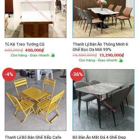
Thanh Lý Bàn Ăn Thông Minh 6
Tủ Kệ Treo Tường Cũ
Ghế Bọc Da Mới 99%
Giá
Giá
600,000
₫
400,000
₫
gốc
hiện
Giá
Giá
15,500,000
₫
13,290,000
₫
Còn hàng - Giao nhanh
là:
tại
gốc
hiện
Còn hàng - Giao nhanh
600,000₫.
là:
là:
tại
400,000₫.
15,500,000₫.
là:
13,290,
-4%
-36%
Thanh Lý Bộ Bàn Ghế Xếp Cafe
Bộ Bàn Ăn Mặt Đá 4 Ghế Đẹp