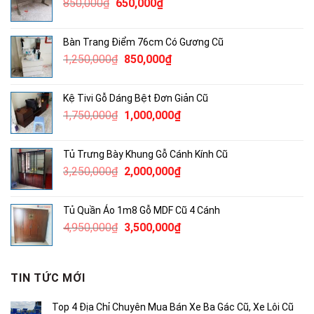
Giá
Giá
850,000
₫
650,000
₫
2,500,000₫.
gốc
hiện
là:
tại
Bàn Trang Điểm 76cm Có Gương Cũ
850,000₫.
là:
Giá
Giá
1,250,000
₫
850,000
₫
650,000₫.
gốc
hiện
là:
tại
Kệ Tivi Gỗ Dáng Bệt Đơn Giản Cũ
1,250,000₫.
là:
Giá
Giá
1,750,000
₫
1,000,000
₫
850,000₫.
gốc
hiện
là:
tại
Tủ Trưng Bày Khung Gỗ Cánh Kính Cũ
1,750,000₫.
là:
Giá
Giá
3,250,000
₫
2,000,000
₫
1,000,000₫.
gốc
hiện
là:
tại
Tủ Quần Áo 1m8 Gỗ MDF Cũ 4 Cánh
3,250,000₫.
là:
Giá
Giá
4,950,000
₫
3,500,000
₫
2,000,000₫.
gốc
hiện
là:
tại
4,950,000₫.
là:
TIN TỨC MỚI
3,500,000₫.
Top 4 Địa Chỉ Chuyên Mua Bán Xe Ba Gác Cũ, Xe Lôi Cũ