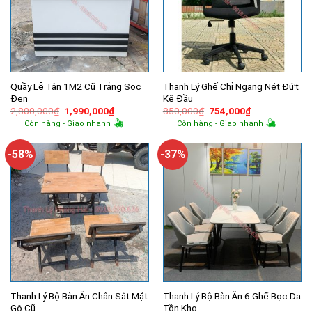
Quầy Lễ Tân 1M2 Cũ Trắng Sọc
Thanh Lý Ghế Chỉ Ngang Nét Đứt
Đen
Kê Đầu
Giá
Giá
Giá
Giá
2,800,000
₫
1,990,000
₫
850,000
₫
754,000
₫
gốc
hiện
gốc
hiện
Còn hàng - Giao nhanh
Còn hàng - Giao nhanh
là:
tại
là:
tại
2,800,000₫.
là:
850,000₫.
là:
1,990,000₫.
754,000₫.
-58%
-37%
Thanh Lý Bộ Bàn Ăn Chân Sắt Mặt
Thanh Lý Bộ Bàn Ăn 6 Ghế Bọc Da
Gỗ Cũ
Tồn Kho