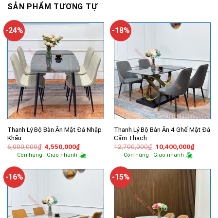
SẢN PHẨM TƯƠNG TỰ
-24%
-18%
Thanh Lý Bộ Bàn Ăn Mặt Đá Nhập
Thanh Lý Bộ Bàn Ăn 4 Ghế Mặt Đá
Khẩu
Cẩm Thạch
Giá
Giá
Giá
Giá
6,000,000
₫
4,550,000
₫
12,700,000
₫
10,400,000
₫
gốc
hiện
gốc
hiện
Còn hàng - Giao nhanh
Còn hàng - Giao nhanh
là:
tại
là:
tại
6,000,000₫.
là:
12,700,000₫.
là:
4,550,000₫.
10,400,
-16%
-15%