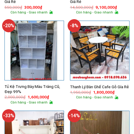
Giá Rẻ
Giá Rẻ
Giá
Giá
Giá
Giá
550,000
₫
300,000
₫
14,500,000
₫
9,100,000
₫
gốc
hiện
gốc
hiện
Còn hàng - Giao nhanh
Còn hàng - Giao nhanh
là:
tại
là:
tại
550,000₫.
là:
14,500,000₫.
là:
300,000₫.
9,100,00
-20%
-8%
Tủ Kệ Trưng Bày Màu Trắng Cũ,
Thanh Lý Bàn Ghế Cafe Gỗ Gía Rẻ
Đẹp 99%
Giá
Giá
1,950,000
₫
1,800,000
₫
gốc
hiện
Giá
Giá
2,000,000
₫
1,600,000
₫
Còn hàng - Giao nhanh
là:
tại
gốc
hiện
Còn hàng - Giao nhanh
1,950,000₫.
là:
là:
tại
1,800,000
2,000,000₫.
là:
1,600,000₫.
-33%
-14%