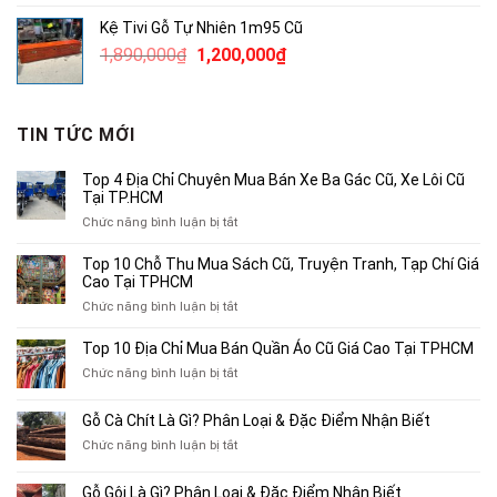
là:
tại
Kệ Tivi Gỗ Tự Nhiên 1m95 Cũ
3,800,000₫.
là:
Giá
Giá
1,890,000
₫
1,200,000
₫
2,500,000₫.
gốc
hiện
là:
tại
1,890,000₫.
là:
TIN TỨC MỚI
1,200,000₫.
Top 4 Địa Chỉ Chuyên Mua Bán Xe Ba Gác Cũ, Xe Lôi Cũ
Tại TP.HCM
ở
Chức năng bình luận bị tắt
Top
4
Top 10 Chỗ Thu Mua Sách Cũ, Truyện Tranh, Tạp Chí Giá
Địa
Cao Tại TPHCM
Chỉ
ở
Chức năng bình luận bị tắt
Chuyên
Top
Mua
10
Top 10 Địa Chỉ Mua Bán Quần Áo Cũ Giá Cao Tại TPHCM
Bán
Chỗ
Xe
ở
Chức năng bình luận bị tắt
Thu
Ba
Top
Mua
Gác
10
Gỗ Cà Chít Là Gì? Phân Loại & Đặc Điểm Nhận Biết
Sách
Cũ,
Địa
Cũ,
ở
Chức năng bình luận bị tắt
Xe
Chỉ
Truyện
Gỗ
Lôi
Mua
Tranh,
Cà
Cũ
Bán
Gỗ Gội Là Gì? Phân Loại & Đặc Điểm Nhận Biết
Tạp