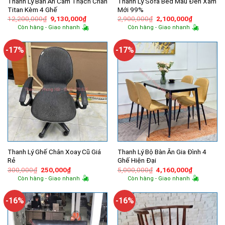
Thanh Lý Bàn Ăn Cẩm Thạch Chân
Thanh Lý Sofa Bed Màu Đen Xám
Titan Kèm 4 Ghế
Mới 99%
Giá
Giá
Giá
Giá
12,200,000
₫
9,130,000
₫
2,900,000
₫
2,100,000
₫
gốc
hiện
gốc
hiện
Còn hàng - Giao nhanh
Còn hàng - Giao nhanh
là:
tại
là:
tại
12,200,000₫.
là:
2,900,000₫.
là:
9,130,000₫.
2,100,000
-17%
-17%
Thanh Lý Ghế Chân Xoay Cũ Giá
Thanh Lý Bộ Bàn Ăn Gia Đình 4
Rẻ
Ghế Hiện Đại
Giá
Giá
Giá
Giá
300,000
₫
250,000
₫
5,000,000
₫
4,160,000
₫
gốc
hiện
gốc
hiện
Còn hàng - Giao nhanh
Còn hàng - Giao nhanh
là:
tại
là:
tại
300,000₫.
là:
5,000,000₫.
là:
250,000₫.
4,160,000
-16%
-16%