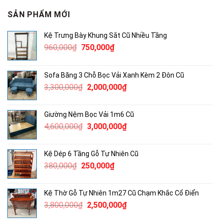
SẢN PHẨM MỚI
Kệ Trưng Bày Khung Sắt Cũ Nhiều Tầng
Giá
Giá
960,000
₫
750,000
₫
gốc
hiện
là:
tại
Sofa Băng 3 Chỗ Bọc Vải Xanh Kèm 2 Đôn Cũ
960,000₫.
là:
Giá
Giá
3,300,000
₫
2,000,000
₫
750,000₫.
gốc
hiện
là:
tại
Giường Nệm Bọc Vải 1m6 Cũ
3,300,000₫.
là:
Giá
Giá
4,600,000
₫
3,000,000
₫
2,000,000₫.
gốc
hiện
là:
tại
Kệ Dép 6 Tầng Gỗ Tự Nhiên Cũ
4,600,000₫.
là:
Giá
Giá
380,000
₫
250,000
₫
3,000,000₫.
gốc
hiện
là:
tại
Kệ Thờ Gỗ Tự Nhiên 1m27 Cũ Chạm Khắc Cổ Điển
380,000₫.
là:
Giá
Giá
3,800,000
₫
2,500,000
₫
250,000₫.
gốc
hiện