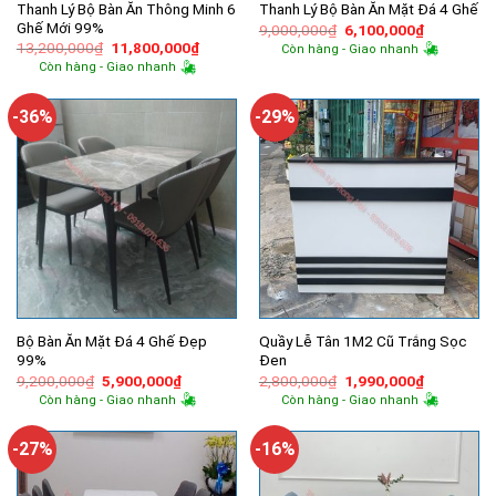
Thanh Lý Bộ Bàn Ăn Thông Minh 6
Thanh Lý Bộ Bàn Ăn Mặt Đá 4 Ghế
Ghế Mới 99%
Giá
Giá
9,000,000
₫
6,100,000
₫
gốc
hiện
Giá
Giá
13,200,000
₫
11,800,000
₫
Còn hàng - Giao nhanh
là:
tại
gốc
hiện
Còn hàng - Giao nhanh
9,000,000₫.
là:
là:
tại
6,100,000
13,200,000₫.
là:
11,800,000₫.
-36%
-29%
Bộ Bàn Ăn Mặt Đá 4 Ghế Đẹp
Quầy Lễ Tân 1M2 Cũ Trắng Sọc
99%
Đen
Giá
Giá
Giá
Giá
9,200,000
₫
5,900,000
₫
2,800,000
₫
1,990,000
₫
gốc
hiện
gốc
hiện
Còn hàng - Giao nhanh
Còn hàng - Giao nhanh
là:
tại
là:
tại
9,200,000₫.
là:
2,800,000₫.
là:
5,900,000₫.
1,990,000
-27%
-16%