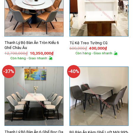
Thanh Lý Bộ Bàn Ăn Tròn Kiểu 6
Tủ Kệ Treo Tường Cũ
Ghế Châu Âu
Giá
Giá
600,000
₫
400,000
₫
gốc
hiện
Giá
Giá
12,700,000
₫
10,350,000
₫
Còn hàng - Giao nhanh
là:
tại
gốc
hiện
Còn hàng - Giao nhanh
600,000₫.
là:
là:
tại
400,000₫.
12,700,000₫.
là:
10,350,000₫.
-37%
-40%
Thanh Lý Bộ Bàn Ăn 6 Ghế Bọc Da
Bộ Bàn Ăn Kèm Ghế Loft Mới 99%