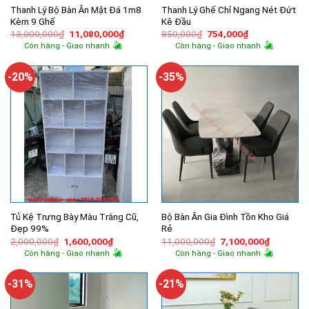
Thanh Lý Bộ Bàn Ăn Mặt Đá 1m8
Thanh Lý Ghế Chỉ Ngang Nét Đứt
Kèm 9 Ghế
Kê Đầu
Giá
Giá
Giá
Giá
13,000,000
₫
11,080,000
₫
850,000
₫
754,000
₫
gốc
hiện
gốc
hiện
Còn hàng - Giao nhanh
Còn hàng - Giao nhanh
là:
tại
là:
tại
13,000,000₫.
là:
850,000₫.
là:
11,080,000₫.
754,000₫.
-20%
-35%
Tủ Kệ Trưng Bày Màu Trắng Cũ,
Bộ Bàn Ăn Gia Đình Tồn Kho Giá
Đẹp 99%
Rẻ
Giá
Giá
Giá
Giá
2,000,000
₫
1,600,000
₫
11,000,000
₫
7,100,000
₫
gốc
hiện
gốc
hiện
Còn hàng - Giao nhanh
Còn hàng - Giao nhanh
là:
tại
là:
tại
2,000,000₫.
là:
11,000,000₫.
là:
1,600,000₫.
7,100,00
-31%
-21%