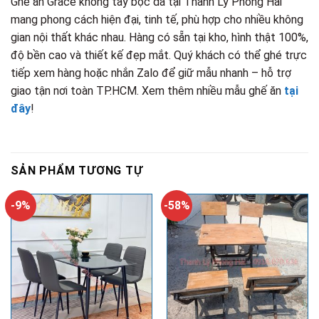
Ghế ăn Grace không tay bọc da tại Thanh Lý Phong Hải
mang phong cách hiện đại, tinh tế, phù hợp cho nhiều không
gian nội thất khác nhau. Hàng có sẵn tại kho, hình thật 100%,
độ bền cao và thiết kế đẹp mắt. Quý khách có thể ghé trực
tiếp xem hàng hoặc nhắn Zalo để giữ mẫu nhanh – hỗ trợ
giao tận nơi toàn TP.HCM. Xem thêm nhiều mẫu ghế ăn
tại
đây
!
SẢN PHẨM TƯƠNG TỰ
-9%
-58%