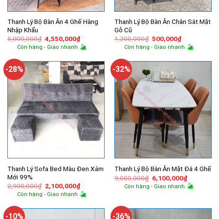
Thanh Lý Bộ Bàn Ăn 4 Ghế Hàng
Thanh Lý Bộ Bàn Ăn Chân Sắt Mặt
Nhập Khẩu
Gỗ Cũ
Giá
Giá
Giá
Giá
5,000,000
₫
4,550,000
₫
1,200,000
₫
500,000
₫
gốc
hiện
gốc
hiện
Còn hàng - Giao nhanh
Còn hàng - Giao nhanh
là:
tại
là:
tại
5,000,000₫.
là:
1,200,000₫.
là:
4,550,000₫.
500,000₫.
-28%
-32%
Thanh Lý Sofa Bed Màu Đen Xám
Thanh Lý Bộ Bàn Ăn Mặt Đá 4 Ghế
Mới 99%
Giá
Giá
9,000,000
₫
6,100,000
₫
gốc
hiện
Giá
Giá
2,900,000
₫
2,100,000
₫
Còn hàng - Giao nhanh
là:
tại
gốc
hiện
Còn hàng - Giao nhanh
9,000,000₫.
là:
là:
tại
6,100,000
2,900,000₫.
là:
2,100,000₫.
-10%
-36%