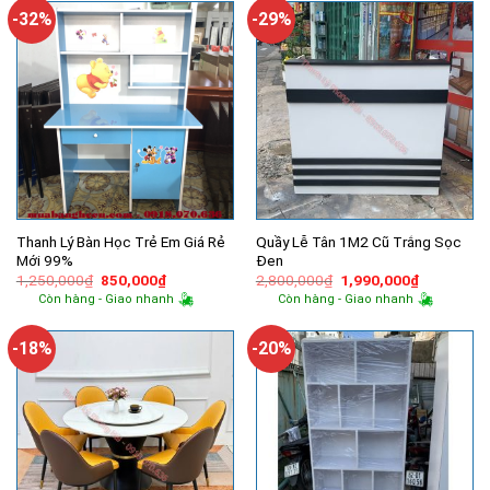
754,000₫.
7,100,00
-32%
-29%
Thanh Lý Bàn Học Trẻ Em Giá Rẻ
Quầy Lễ Tân 1M2 Cũ Trắng Sọc
Mới 99%
Đen
Giá
Giá
Giá
Giá
1,250,000
₫
850,000
₫
2,800,000
₫
1,990,000
₫
gốc
hiện
gốc
hiện
Còn hàng - Giao nhanh
Còn hàng - Giao nhanh
là:
tại
là:
tại
1,250,000₫.
là:
2,800,000₫.
là:
850,000₫.
1,990,000
-18%
-20%