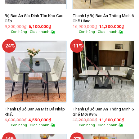
Bộ Bàn Ăn Gia Đình Tồn Kho Cao
Thanh Lý Bộ Bàn Ăn Thông Minh 6
Cấp
Ghế Hàng
Giá
Giá
Giá
Giá
9,300,000
₫
6,100,000
₫
16,900,000
₫
14,300,000
₫
gốc
hiện
gốc
hiện
Còn hàng - Giao nhanh
Còn hàng - Giao nhanh
là:
tại
là:
tại
9,300,000₫.
là:
16,900,000₫.
là:
6,100,000₫.
14,300,
-24%
-11%
Thanh Lý Bộ Bàn Ăn Mặt Đá Nhập
Thanh Lý Bộ Bàn Ăn Thông Minh 6
Khẩu
Ghế Mới 99%
Giá
Giá
Giá
Giá
6,000,000
₫
4,550,000
₫
13,200,000
₫
11,800,000
₫
gốc
hiện
gốc
hiện
Còn hàng - Giao nhanh
Còn hàng - Giao nhanh
là:
tại
là:
tại
6,000,000₫.
là:
13,200,000₫.
là:
4,550,000₫.
11,800,