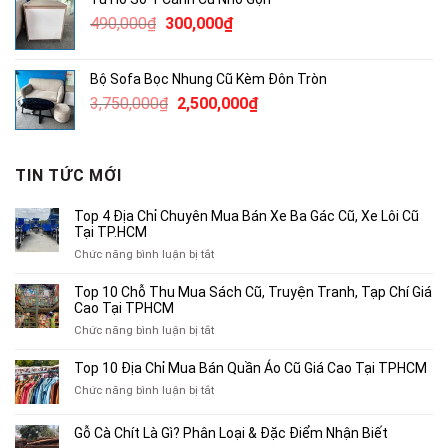
2,300,000₫.
là:
Giá
Giá
490,000
₫
300,000
₫
1,800,000₫.
gốc
hiện
là:
tại
Bộ Sofa Bọc Nhung Cũ Kèm Đôn Tròn
490,000₫.
là:
Giá
Giá
3,750,000
₫
2,500,000
₫
300,000₫.
gốc
hiện
là:
tại
3,750,000₫.
là:
TIN TỨC MỚI
2,500,000₫.
Top 4 Địa Chỉ Chuyên Mua Bán Xe Ba Gác Cũ, Xe Lôi Cũ
Tại TP.HCM
ở
Chức năng bình luận bị tắt
Top
4
Top 10 Chỗ Thu Mua Sách Cũ, Truyện Tranh, Tạp Chí Giá
Địa
Cao Tại TPHCM
Chỉ
ở
Chức năng bình luận bị tắt
Chuyên
Top
Mua
10
Top 10 Địa Chỉ Mua Bán Quần Áo Cũ Giá Cao Tại TPHCM
Bán
Chỗ
Xe
ở
Chức năng bình luận bị tắt
Thu
Ba
Top
Mua
Gác
10
Gỗ Cà Chít Là Gì? Phân Loại & Đặc Điểm Nhận Biết
Sách
Cũ,
Địa