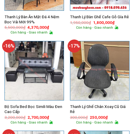
Thanh Lý Bàn Ăn Mặt Đá 4 Nệm
Thanh Lý Bàn Ghế Cafe Gỗ Gía Rẻ
Bọc Vải Mới 99%
Giá
Giá
1,950,000
₫
1,800,000
₫
gốc
hiện
Giá
Giá
5,500,000
₫
4,370,000
₫
Còn hàng - Giao nhanh
là:
tại
gốc
hiện
Còn hàng - Giao nhanh
1,950,000₫.
là:
là:
tại
1,800,000
5,500,000₫.
là:
4,370,000₫.
-16%
-17%
Bộ Sofa Bed Bọc Simili Màu Đen
Thanh Lý Ghế Chân Xoay Cũ Giá
Cao Cấp
Rẻ
Giá
Giá
Giá
Giá
3,200,000
₫
2,700,000
₫
300,000
₫
250,000
₫
gốc
hiện
gốc
hiện
Còn hàng - Giao nhanh
Còn hàng - Giao nhanh
là:
tại
là:
tại
3,200,000₫.
là:
300,000₫.
là:
2,700,000₫.
250,000₫.