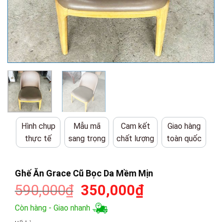
Hình chụp
Mẫu mã
Cam kết
Giao hàng
thực tế
sang trọng
chất lượng
toàn quốc
Ghế Ăn Grace Cũ Bọc Da Mềm Mịn
Giá
Giá
590,000
₫
350,000
₫
gốc
hiện
Còn hàng - Giao nhanh
là:
tại