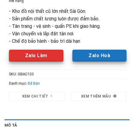
Hết hàng
590,000₫.
là:
- Kho đồ nội thất cũ lớn nhất Sài Gòn.
350,000₫.
- Sản phẩm chất lượng luôn được đảm bảo.
- Tân trang - vệ sinh - quấn PE khi giao hàng.
- Vận chuyển và lắp đặt tận nơi.
- Chế độ bảo hành - bảo trì dài hạn
Zalo Lâm
Zalo Hoà
SKU:
GBAC133
Danh mục:
Đã Bán
XEM CHI TIẾT
XEM THÊM MẪU
MÔ TẢ