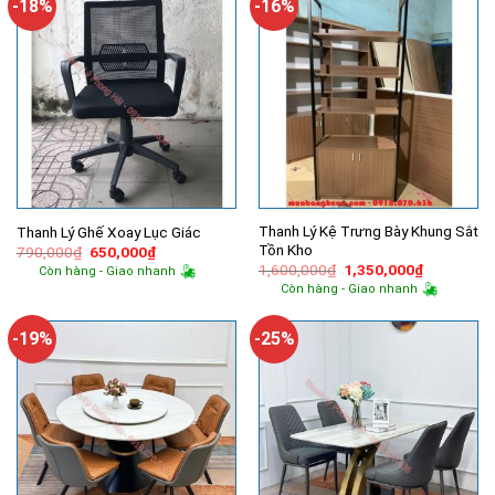
-18%
-16%
Thanh Lý Kệ Trưng Bày Khung Sắt
Thanh Lý Ghế Xoay Lục Giác
Tồn Kho
Giá
Giá
790,000
₫
650,000
₫
gốc
hiện
Giá
Giá
1,600,000
₫
1,350,000
₫
Còn hàng - Giao nhanh
là:
tại
gốc
hiện
Còn hàng - Giao nhanh
790,000₫.
là:
là:
tại
650,000₫.
1,600,000₫.
là:
1,350,000
-19%
-25%