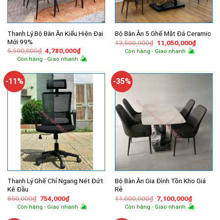
Thanh Lý Bộ Bàn Ăn Kiểu Hiện Đại
Bộ Bàn Ăn 5 Ghế Mặt Đá Ceramic
Mới 99%
Giá
Giá
13,500,000
₫
11,050,000
₫
gốc
hiện
Giá
Giá
5,500,000
₫
4,780,000
₫
Còn hàng - Giao nhanh
là:
tại
gốc
hiện
Còn hàng - Giao nhanh
13,500,000₫.
là:
là:
tại
11,050,
5,500,000₫.
là:
4,780,000₫.
-11%
-35%
Thanh Lý Ghế Chỉ Ngang Nét Đứt
Bộ Bàn Ăn Gia Đình Tồn Kho Giá
Kê Đầu
Rẻ
Giá
Giá
Giá
Giá
850,000
₫
754,000
₫
11,000,000
₫
7,100,000
₫
gốc
hiện
gốc
hiện
Còn hàng - Giao nhanh
Còn hàng - Giao nhanh
là:
tại
là:
tại
850,000₫.
là:
11,000,000₫.
là: