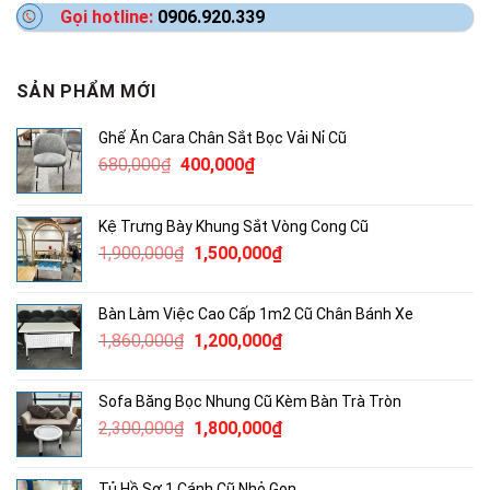
Gọi hotline:
0906.920.339
SẢN PHẨM MỚI
Ghế Ăn Cara Chân Sắt Bọc Vải Nỉ Cũ
Giá
Giá
680,000
₫
400,000
₫
gốc
hiện
là:
tại
Kệ Trưng Bày Khung Sắt Vòng Cong Cũ
680,000₫.
là:
Giá
Giá
1,900,000
₫
1,500,000
₫
400,000₫.
gốc
hiện
là:
tại
Bàn Làm Việc Cao Cấp 1m2 Cũ Chân Bánh Xe
1,900,000₫.
là:
Giá
Giá
1,860,000
₫
1,200,000
₫
1,500,000₫.
gốc
hiện
là:
tại
Sofa Băng Bọc Nhung Cũ Kèm Bàn Trà Tròn
1,860,000₫.
là:
Giá
Giá
2,300,000
₫
1,800,000
₫
1,200,000₫.
gốc
hiện
là:
tại
Tủ Hồ Sơ 1 Cánh Cũ Nhỏ Gọn