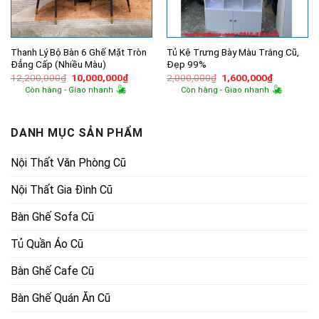
Thanh Lý Bộ Bàn 6 Ghế Mặt Tròn
Tủ Kệ Trưng Bày Màu Trắng Cũ,
Đẳng Cấp (Nhiều Màu)
Đẹp 99%
Giá
Giá
Giá
Giá
12,200,000
₫
10,000,000
₫
2,000,000
₫
1,600,000
₫
gốc
hiện
gốc
hiện
Còn hàng - Giao nhanh
Còn hàng - Giao nhanh
là:
tại
là:
tại
12,200,000₫.
là:
2,000,000₫.
là:
10,000,000₫.
1,600,000
DANH MỤC SẢN PHẨM
Nội Thất Văn Phòng Cũ
Nội Thất Gia Đình Cũ
Bàn Ghế Sofa Cũ
Tủ Quần Áo Cũ
Bàn Ghế Cafe Cũ
Bàn Ghế Quán Ăn Cũ