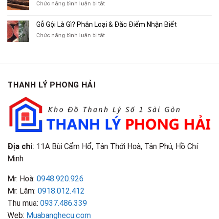
Cũ,
ở
Chức năng bình luận bị tắt
Xe
Chỉ
Truyện
Gỗ
Lôi
Mua
Tranh,
Cà
Cũ
Bán
Gỗ Gội Là Gì? Phân Loại & Đặc Điểm Nhận Biết
Tạp
Chít
Tại
Quần
Chí
ở
Chức năng bình luận bị tắt
Là
TP.HCM
Áo
Giá
Gỗ
Gì?
Cũ
Cao
Gội
Phân
Giá
Tại
Là
Loại
Cao
TPHCM
Gì?
&
Tại
Phân
Đặc
TPHCM
THANH LÝ PHONG HẢI
Loại
Điểm
&
Nhận
Đặc
Biết
Điểm
Nhận
Biết
Địa chỉ
: 11A Bùi Cẩm Hổ, Tân Thới Hoà, Tân Phú, Hồ Chí
Minh
Mr. Hoà:
0948.920.926
Mr. Lâm:
0918.012.412
Thu mua:
0937.486.339
Web:
Muabanghecu.com