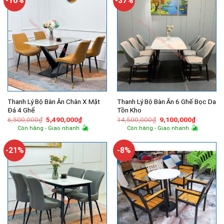
-16%
-37%
Thanh Lý Bộ Bàn Ăn Chân X Mặt
Thanh Lý Bộ Bàn Ăn 6 Ghế Bọc Da
Đá 4 Ghế
Tồn Kho
Giá
Giá
Giá
Giá
6,500,000
₫
5,490,000
₫
14,500,000
₫
9,100,000
₫
gốc
hiện
gốc
hiện
Còn hàng - Giao nhanh
Còn hàng - Giao nhanh
là:
tại
là:
tại
6,500,000₫.
là:
14,500,000₫.
là:
5,490,000₫.
9,100,00
-21%
-8%