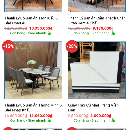
Thanh Lý Bộ Bàn Ăn Tròn Kiểu 6
Thanh Lý Bàn Ăn Cẩm Thạch Chân
Ghế Châu Âu
Titan Kèm 4 Ghế
Giá
Giá
Giá
Giá
12,700,000
₫
10,350,000
₫
12,200,000
₫
9,130,000
₫
gốc
hiện
gốc
hiện
Còn hàng - Giao nhanh
Còn hàng - Giao nhanh
là:
tại
là:
tại
12,700,000₫.
là:
12,200,000₫.
là:
10,350,000₫.
9,130,00
-15%
-28%
Thanh Lý Bộ Bàn Ăn Thông Minh 6
Quầy 1m3 Cũ Màu Trắng Viền
Ghế Nhập Khẩu
Đen
Giá
Giá
Giá
Giá
16,600,000
₫
14,060,000
₫
2,890,000
₫
2,090,000
₫
gốc
hiện
gốc
hiện
Còn hàng - Giao nhanh
Còn hàng - Giao nhanh
là:
tại
là:
tại
16,600,000₫.
là:
2,890,000₫.
là: