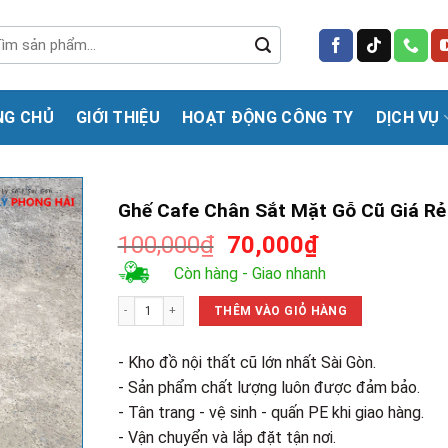
m
m:
NG CHỦ
GIỚI THIỆU
HOẠT ĐỘNG CÔNG TY
DỊCH VỤ
Ghế Cafe Chân Sắt Mặt Gỗ Cũ Giá Rẻ
Giá
Giá
100,000
₫
70,000
₫
gốc
hiện
Còn hàng - Giao nhanh
là:
tại
Ghế Cafe Chân Sắt Mặt Gỗ Cũ Giá Rẻ số lượng
100,000₫.
là:
THÊM VÀO GIỎ HÀNG
70,000₫.
- Kho đồ nội thất cũ lớn nhất Sài Gòn.
- Sản phẩm chất lượng luôn được đảm bảo.
- Tân trang - vệ sinh - quấn PE khi giao hàng.
- Vận chuyển và lắp đặt tận nơi.