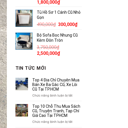
Giá
Giá
1,800,000
₫
gốc
hiện
Tủ Hồ Sơ 1 Cánh Cũ Nhỏ
là:
tại
Gọn
2,300,000₫.
là:
Giá
Giá
490,000
₫
300,000
₫
1,800,000₫.
gốc
hiện
Bộ Sofa Bọc Nhung Cũ
là:
tại
Kèm Đôn Tròn
490,000₫.
là:
3,750,000
₫
300,000₫.
Giá
Giá
2,500,000
₫
gốc
hiện
là:
tại
TIN TỨC MỚI
3,750,000₫.
là:
2,500,000₫.
Top 4 Địa Chỉ Chuyên Mua
Bán Xe Ba Gác Cũ, Xe Lôi
Cũ Tại TP.HCM
ở
Chức năng bình luận bị tắt
Top
4
Top 10 Chỗ Thu Mua Sách
Địa
Cũ, Truyện Tranh, Tạp Chí
Chỉ
Giá Cao Tại TPHCM
Chuyên
ở
Chức năng bình luận bị tắt
Mua
Top