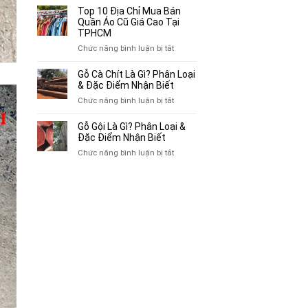
Bán
10
Top 10 Địa Chỉ Mua Bán
Xe
Chỗ
Quần Áo Cũ Giá Cao Tại
Ba
Thu
TPHCM
Gác
Mua
ở
Chức năng bình luận bị tắt
Cũ,
Sách
Top
Xe
Cũ,
10
Gỗ Cà Chít Là Gì? Phân Loại
Lôi
Truyện
Địa
& Đặc Điểm Nhận Biết
Cũ
Tranh,
Chỉ
Tại
ở
Chức năng bình luận bị tắt
Tạp
Mua
TP.HCM
Gỗ
Chí
Bán
Cà
Giá
Gỗ Gội Là Gì? Phân Loại &
Quần
Chít
Đặc Điểm Nhận Biết
Cao
Áo
Là
Tại
ở
Chức năng bình luận bị tắt
Cũ
Gì?
TPHCM
Gỗ
Giá
Phân
Gội
Cao
Loại
Là
Tại
&
Gì?
TPHCM
Đặc
Phân
Điểm
Loại
Nhận
&
Biết
Đặc
Điểm
Nhận
Biết