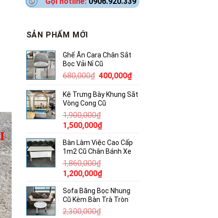
Gọi hotline:
0906.920.339
SẢN PHẨM MỚI
Ghế Ăn Cara Chân Sắt
Bọc Vải Nỉ Cũ
Giá
Giá
680,000
₫
400,000
₫
gốc
hiện
Kệ Trưng Bày Khung Sắt
là:
tại
Vòng Cong Cũ
680,000₫.
là:
1,900,000
₫
400,000₫.
Giá
Giá
1,500,000
₫
gốc
hiện
Bàn Làm Việc Cao Cấp
là:
tại
1m2 Cũ Chân Bánh Xe
1,900,000₫.
là:
1,860,000
₫
1,500,000₫.
Giá
Giá
1,200,000
₫
gốc
hiện
Sofa Băng Bọc Nhung
là:
tại
Cũ Kèm Bàn Trà Tròn
1,860,000₫.
là:
2,300,000
₫
1,200,000₫.