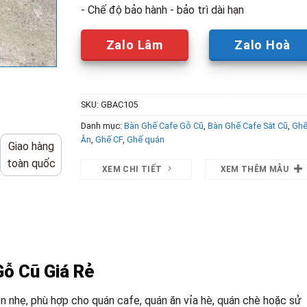
- Chế độ bảo hành - bảo trì dài hạn
Zalo Lâm
Zalo Hoà
SKU:
GBAC105
Danh mục:
Bàn Ghế Cafe Gỗ Cũ
,
Bàn Ghế Cafe Sắt Cũ
,
Gh
Ăn
,
Ghế CF
,
Ghế quán
Giao hàng
toàn quốc
XEM CHI TIẾT
XEM THÊM MẪU
Gỗ Cũ Giá Rẻ
ọn nhẹ, phù hợp cho quán cafe, quán ăn vỉa hè, quán chè hoặc sử