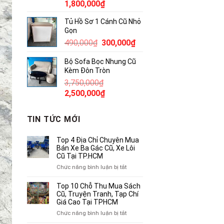
Giá
Giá
1,800,000
₫
gốc
hiện
Tủ Hồ Sơ 1 Cánh Cũ Nhỏ
là:
tại
Gọn
2,300,000₫.
là:
Giá
Giá
490,000
₫
300,000
₫
1,800,000₫.
gốc
hiện
Bộ Sofa Bọc Nhung Cũ
là:
tại
Kèm Đôn Tròn
490,000₫.
là:
3,750,000
₫
300,000₫.
Giá
Giá
2,500,000
₫
gốc
hiện
là:
tại
TIN TỨC MỚI
3,750,000₫.
là:
2,500,000₫.
Top 4 Địa Chỉ Chuyên Mua
Bán Xe Ba Gác Cũ, Xe Lôi
Cũ Tại TP.HCM
ở
Chức năng bình luận bị tắt
Top
4
Top 10 Chỗ Thu Mua Sách
Địa
Cũ, Truyện Tranh, Tạp Chí
Chỉ
Giá Cao Tại TPHCM
Chuyên
ở
Chức năng bình luận bị tắt
Mua
Top