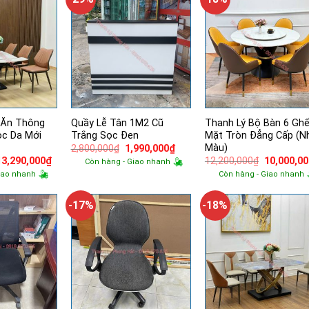
 Ăn Thông
Quầy Lễ Tân 1M2 Cũ
Thanh Lý Bộ Bàn 6 Gh
ọc Da Mới
Trắng Sọc Đen
Mặt Tròn Đẳng Cấp (N
Màu)
Giá
Giá
2,800,000
₫
1,990,000
₫
gốc
hiện
Giá
Giá
Giá
13,290,000
₫
12,200,000
₫
10,000,0
Còn hàng - Giao nhanh
là:
tại
gốc
hiện
gốc
iao nhanh
Còn hàng - Giao nhanh
2,800,000₫.
là:
à:
tại
là:
1,990,000₫.
15,500,000₫.
là:
12,200,00
13,290,000₫.
-17%
-18%