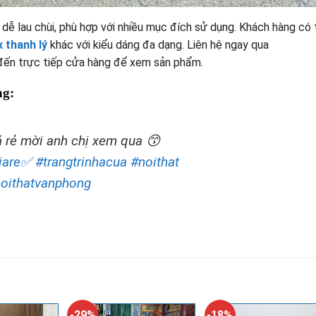
dễ lau chùi, phù hợp với nhiều mục đích sử dụng. Khách hàng có 
x thanh lý
khác với kiểu dáng đa dạng. Liên hệ ngay qua
 đến trực tiếp cửa hàng để xem sản phẩm.
ng:
á rẻ mời anh chị xem qua 😙
iare✅
#trangtrinhacua
#noithat
oithatvanphong
-29%
-18%