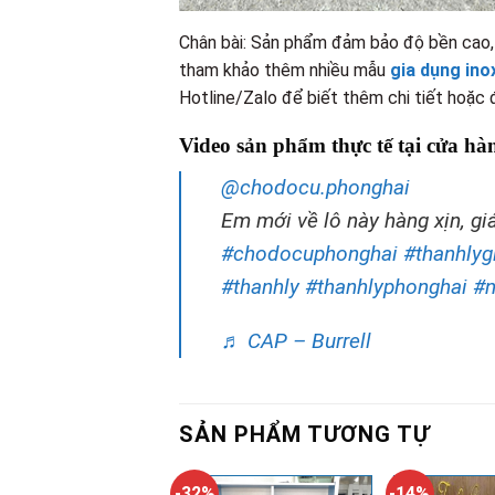
Chân bài: Sản phẩm đảm bảo độ bền cao, 
tham khảo thêm nhiều mẫu
gia dụng ino
Hotline/Zalo để biết thêm chi tiết hoặc
Video sản phẩm thực tế tại cửa hà
@chodocu.phonghai
Em mới về lô này hàng xịn, gi
#chodocuphonghai
#thanhlyg
#thanhly
#thanhlyphonghai
#n
♬ CAP – Burrell
SẢN PHẨM TƯƠNG TỰ
-32%
-14%