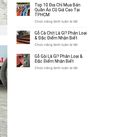
Bán
10
Top 10 Địa Chỉ Mua Bán
Xe
Chỗ
Quần Áo Cũ Giá Cao Tại
Ba
Thu
TPHCM
Gác
Mua
ở
Chức năng bình luận bị tắt
Cũ,
Sách
Top
Xe
Cũ,
10
Gỗ Cà Chít Là Gì? Phân Loại
Lôi
Truyện
Địa
& Đặc Điểm Nhận Biết
Cũ
Tranh,
Chỉ
Tại
ở
Chức năng bình luận bị tắt
Tạp
Mua
TP.HCM
Gỗ
Chí
Bán
Cà
Giá
Gỗ Gội Là Gì? Phân Loại &
Quần
Chít
Đặc Điểm Nhận Biết
Cao
Áo
Là
Tại
ở
Chức năng bình luận bị tắt
Cũ
Gì?
TPHCM
Gỗ
Giá
Phân
Gội
Cao
Loại
Là
Tại
&
Gì?
TPHCM
Đặc
Phân
Điểm
Loại
Nhận
&
Biết
Đặc
Điểm
Nhận
Biết