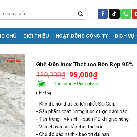
m
m:
NG CHỦ
GIỚI THIỆU
HOẠT ĐỘNG CÔNG TY
DỊCH VỤ
Ghế Đôn Inox Thatuco Bền Đẹp 95%
Giá
Giá
130,000
₫
95,000
₫
gốc
hiện
Còn hàng - Giao nhanh
là:
tại
Hết hàng
130,000₫.
là:
95,000₫.
- Kho đồ nội thất cũ lớn nhất Sài Gòn.
- Sản phẩm chất lượng luôn được đảm bảo.
- Tân trang - vệ sinh - quấn PE khi giao hàng.
- Vận chuyển và lắp đặt tận nơi.
- Chế độ bảo hành - bảo trì dài hạn