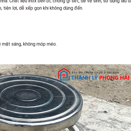
hà. Chất liệu inox bền bỉ, chống gỉ sét, dễ vệ sinh, sử dụng lâu d
 tiện lợi, dễ xếp gọn khi không dùng đến.
bề mặt sáng, không móp méo.