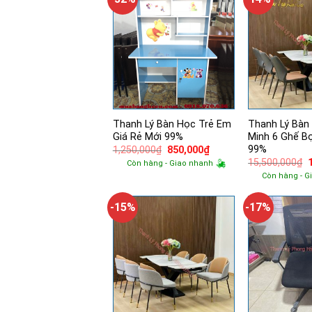
Thanh Lý Bàn Học Trẻ Em
Thanh Lý Bàn
Giá Rẻ Mới 99%
Minh 6 Ghế B
99%
Giá
Giá
1,250,000
₫
850,000
₫
gốc
hiện
15,500,000
₫
Còn hàng - Giao nhanh
là:
tại
Còn hàng - G
1,250,000₫.
là:
l
850,000₫.
-15%
-17%