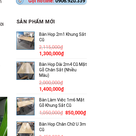
Gọi hotline:
0906.920.339
n
SẢN PHẨM MỚI
ời
Bàn Họp 2m1 Khung Sắt
Cũ
2,115,000
₫
Giá
Giá
1,300,000
₫
gốc
hiện
Bàn Họp Dài 2m4 Cũ Mặt
%
là:
tại
Gỗ Chân Sắt (Nhiều
2,115,000₫.
là:
Màu)
1,300,000₫.
2,000,000
₫
Giá
Giá
1,400,000
₫
gốc
hiện
Bàn Làm Việc 1m6 Mặt
là:
tại
Gỗ Khung Sắt Cũ
2,000,000₫.
là:
Giá
Giá
1,050,000
₫
850,000
₫
1,400,000₫.
gốc
hiện
Bàn Họp Chân Chữ U 3m
là:
tại
Cũ
1,050,000₫.
là: