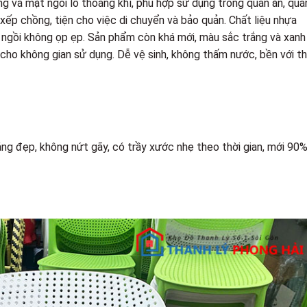
g và mặt ngồi lỗ thoáng khí, phù hợp sử dụng trong quán ăn, quá
 xếp chồng, tiện cho việc di chuyển và bảo quản. Chất liệu nhựa
 ngồi không ọp ẹp. Sản phẩm còn khá mới, màu sắc trắng và xanh
 cho không gian sử dụng. Dễ vệ sinh, không thấm nước, bền với th
áng đẹp, không nứt gãy, có trầy xước nhẹ theo thời gian, mới 90