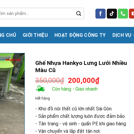
m
m:
NG CHỦ
GIỚI THIỆU
HOẠT ĐỘNG CÔNG TY
DỊCH VỤ
Ghế Nhựa Hankyo Lưng Lưới Nhiều
Màu Cũ
Giá
Giá
350,000
₫
200,000
₫
gốc
hiện
Còn hàng - Giao nhanh
là:
tại
Hết hàng
350,000₫.
là:
200,000₫.
- Kho đồ nội thất cũ lớn nhất Sài Gòn.
- Sản phẩm chất lượng luôn được đảm bảo.
- Tân trang - vệ sinh - quấn PE khi giao hàng.
- Vận chuyển và lắp đặt tận nơi.