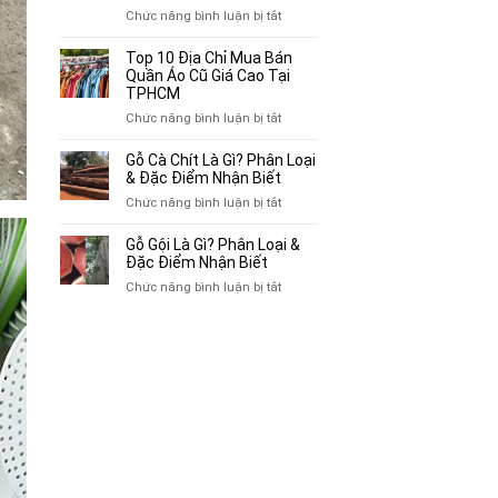
Chuyên
ở
Chức năng bình luận bị tắt
Mua
Top
Bán
10
Top 10 Địa Chỉ Mua Bán
Xe
Chỗ
Quần Áo Cũ Giá Cao Tại
Ba
Thu
TPHCM
Gác
Mua
ở
Chức năng bình luận bị tắt
Cũ,
Sách
Top
Xe
Cũ,
10
Gỗ Cà Chít Là Gì? Phân Loại
Lôi
Truyện
Địa
& Đặc Điểm Nhận Biết
Cũ
Tranh,
Chỉ
Tại
ở
Chức năng bình luận bị tắt
Tạp
Mua
TP.HCM
Gỗ
Chí
Bán
Cà
Giá
Gỗ Gội Là Gì? Phân Loại &
Quần
Chít
Đặc Điểm Nhận Biết
Cao
Áo
Là
Tại
ở
Chức năng bình luận bị tắt
Cũ
Gì?
TPHCM
Gỗ
Giá
Phân
Gội
Cao
Loại
Là
Tại
&
Gì?
TPHCM
Đặc
Phân
Điểm
Loại
Nhận
&
Biết
Đặc
Điểm
Nhận
Biết