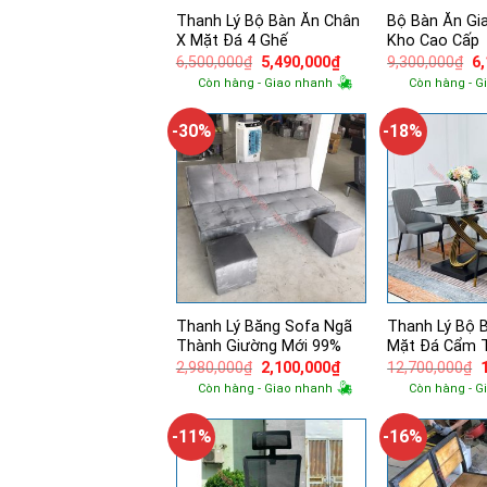
Thanh Lý Bộ Bàn Ăn Chân
Bộ Bàn Ăn Gi
X Mặt Đá 4 Ghế
Kho Cao Cấp
Giá
Giá
Gi
6,500,000
₫
5,490,000
₫
9,300,000
₫
6
gốc
hiện
g
Còn hàng - Giao nhanh
Còn hàng - G
là:
tại
là:
6,500,000₫.
là:
9,
5,490,000₫.
-30%
-18%
Thanh Lý Băng Sofa Ngã
Thanh Lý Bộ 
Thành Giường Mới 99%
Mặt Đá Cẩm 
Giá
Giá
2,980,000
₫
2,100,000
₫
12,700,000
₫
gốc
hiện
Còn hàng - Giao nhanh
Còn hàng - G
là:
tại
l
2,980,000₫.
là:
2,100,000₫.
-11%
-16%