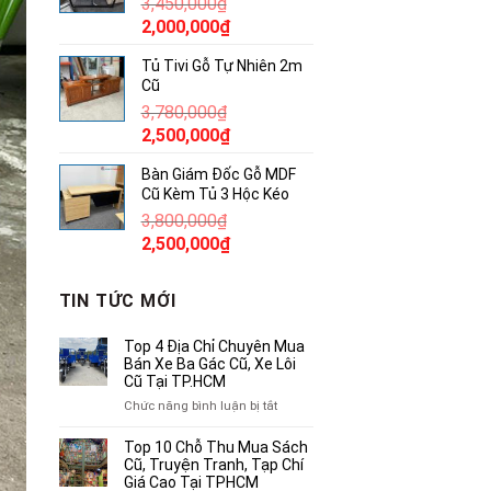
3,450,000
₫
850,000₫.
Giá
Giá
2,000,000
₫
gốc
hiện
Tủ Tivi Gỗ Tự Nhiên 2m
là:
tại
Cũ
3,450,000₫.
là:
3,780,000
₫
2,000,000₫.
Giá
Giá
2,500,000
₫
gốc
hiện
Bàn Giám Đốc Gỗ MDF
là:
tại
Cũ Kèm Tủ 3 Hộc Kéo
3,780,000₫.
là:
3,800,000
₫
2,500,000₫.
Giá
Giá
2,500,000
₫
gốc
hiện
là:
tại
TIN TỨC MỚI
3,800,000₫.
là:
2,500,000₫.
Top 4 Địa Chỉ Chuyên Mua
Bán Xe Ba Gác Cũ, Xe Lôi
Cũ Tại TP.HCM
ở
Chức năng bình luận bị tắt
Top
4
Top 10 Chỗ Thu Mua Sách
Địa
Cũ, Truyện Tranh, Tạp Chí
Chỉ
Giá Cao Tại TPHCM