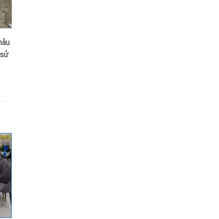
mẫu
 sử