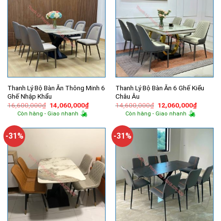
Thanh Lý Bộ Bàn Ăn Thông Minh 6
Thanh Lý Bộ Bàn Ăn 6 Ghế Kiểu
Ghế Nhập Khẩu
Châu Âu
Giá
Giá
Giá
Giá
16,600,000
₫
14,060,000
₫
14,600,000
₫
12,060,000
₫
gốc
hiện
gốc
hiện
Còn hàng - Giao nhanh
Còn hàng - Giao nhanh
là:
tại
là:
tại
16,600,000₫.
là:
14,600,000₫.
là:
14,060,000₫.
12,060,
-31%
-31%