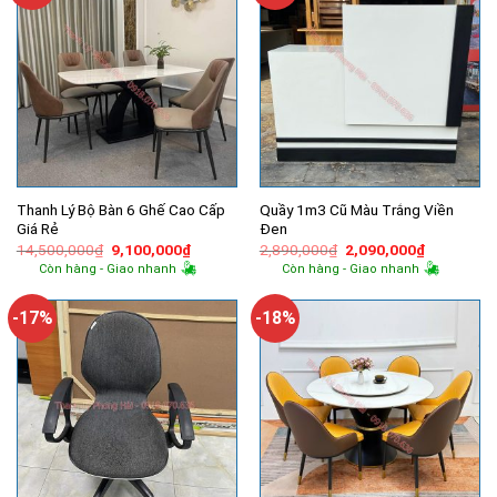
Thanh Lý Bộ Bàn 6 Ghế Cao Cấp
Quầy 1m3 Cũ Màu Trắng Viền
Giá Rẻ
Đen
Giá
Giá
Giá
Giá
14,500,000
₫
9,100,000
₫
2,890,000
₫
2,090,000
₫
gốc
hiện
gốc
hiện
Còn hàng - Giao nhanh
Còn hàng - Giao nhanh
là:
tại
là:
tại
14,500,000₫.
là:
2,890,000₫.
là:
9,100,000₫.
2,090,000
-17%
-18%