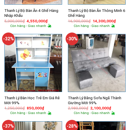
Thanh Lý Bộ Bàn Ăn 4 Ghế Hàng
Thanh Lý Bộ Bàn Ăn Thông Minh 6
Nhập Khẩu
Ghế Hàng
Giá
Giá
Giá
Giá
5,000,000
₫
4,550,000
₫
16,900,000
₫
14,300,000
₫
gốc
hiện
gốc
hiện
Còn hàng - Giao nhanh
Còn hàng - Giao nhanh
là:
tại
là:
tại
5,000,000₫.
là:
16,900,000₫.
là:
4,550,000₫.
14,300,
-32%
-30%
Thanh Lý Bàn Học Trẻ Em Giá Rẻ
Thanh Lý Băng Sofa Ngã Thành
Mới 99%
Giường Mới 99%
Giá
Giá
Giá
Giá
1,250,000
₫
850,000
₫
2,980,000
₫
2,100,000
₫
gốc
hiện
gốc
hiện
Còn hàng - Giao nhanh
Còn hàng - Giao nhanh
là:
tại
là:
tại
1,250,000₫.
là:
2,980,000₫.
là:
850,000₫.
2,100,000
-37%
-28%