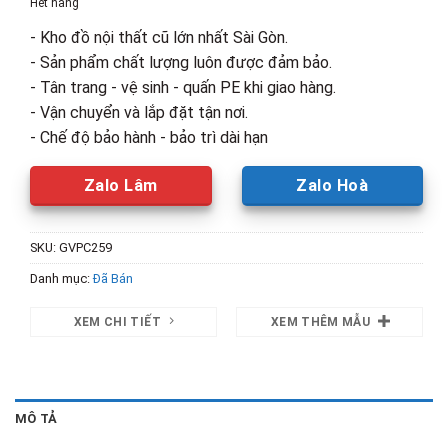
Hết hàng
420,000₫.
là:
- Kho đồ nội thất cũ lớn nhất Sài Gòn.
240,000₫.
- Sản phẩm chất lượng luôn được đảm bảo.
- Tân trang - vệ sinh - quấn PE khi giao hàng.
- Vận chuyển và lắp đặt tận nơi.
- Chế độ bảo hành - bảo trì dài hạn
Zalo Lâm
Zalo Hoà
SKU:
GVPC259
Danh mục:
Đã Bán
XEM CHI TIẾT
XEM THÊM MẪU
MÔ TẢ