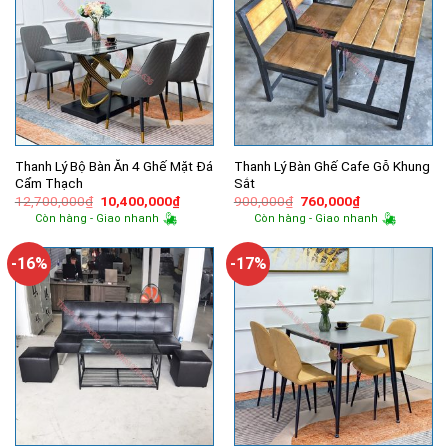
Thanh Lý Bộ Bàn Ăn 4 Ghế Mặt Đá
Thanh Lý Bàn Ghế Cafe Gỗ Khung
Cẩm Thạch
Sắt
Giá
Giá
Giá
Giá
12,700,000
₫
10,400,000
₫
900,000
₫
760,000
₫
gốc
hiện
gốc
hiện
Còn hàng - Giao nhanh
Còn hàng - Giao nhanh
là:
tại
là:
tại
12,700,000₫.
là:
900,000₫.
là:
10,400,000₫.
760,000₫.
-16%
-17%