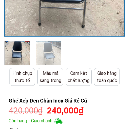
Hình chụp
Mẫu mã
Cam kết
Giao hàng
thực tế
sang trọng
chất lượng
toàn quốc
Ghế Xếp Đen Chân Inox Giá Rẻ Cũ
Giá
Giá
420,000
₫
240,000
₫
gốc
hiện
Còn hàng - Giao nhanh
là:
tại