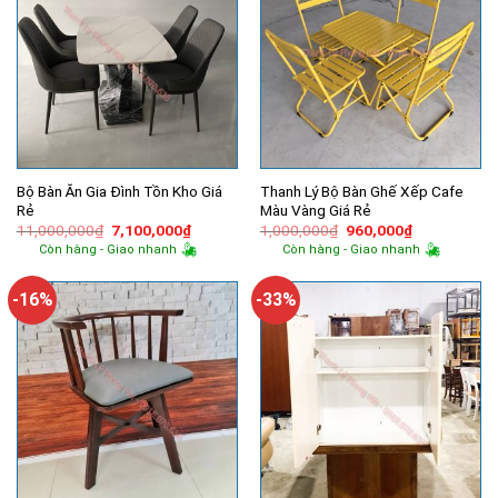
Bộ Bàn Ăn Gia Đình Tồn Kho Giá
Thanh Lý Bộ Bàn Ghế Xếp Cafe
Rẻ
Màu Vàng Giá Rẻ
Giá
Giá
Giá
Giá
11,000,000
₫
7,100,000
₫
1,000,000
₫
960,000
₫
gốc
hiện
gốc
hiện
Còn hàng - Giao nhanh
Còn hàng - Giao nhanh
là:
tại
là:
tại
11,000,000₫.
là:
1,000,000₫.
là:
7,100,000₫.
960,000₫.
-16%
-33%