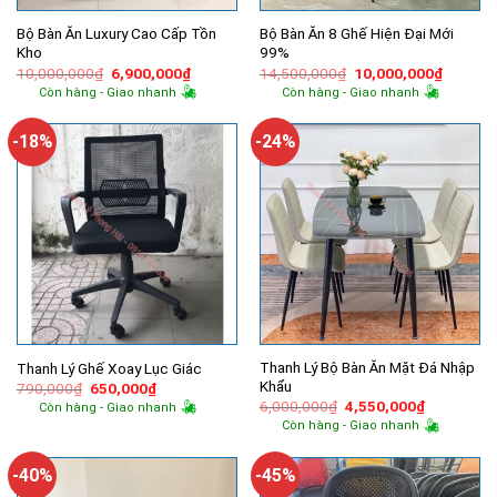
Bộ Bàn Ăn Luxury Cao Cấp Tồn
Bộ Bàn Ăn 8 Ghế Hiện Đại Mới
Kho
99%
Giá
Giá
Giá
Giá
10,000,000
₫
6,900,000
₫
14,500,000
₫
10,000,000
₫
gốc
hiện
gốc
hiện
Còn hàng - Giao nhanh
Còn hàng - Giao nhanh
là:
tại
là:
tại
10,000,000₫.
là:
14,500,000₫.
là:
6,900,000₫.
10,000,
-18%
-24%
Thanh Lý Bộ Bàn Ăn Mặt Đá Nhập
Thanh Lý Ghế Xoay Lục Giác
Khẩu
Giá
Giá
790,000
₫
650,000
₫
gốc
hiện
Giá
Giá
6,000,000
₫
4,550,000
₫
Còn hàng - Giao nhanh
là:
tại
gốc
hiện
Còn hàng - Giao nhanh
790,000₫.
là:
là:
tại
650,000₫.
6,000,000₫.
là:
4,550,000
-40%
-45%