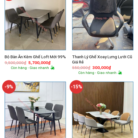
Thanh Lý Ghế Xoay Lưng Lưới Cũ
Bộ Bàn Ăn Kèm Ghế Loft Mới 99%
Giá Rẻ
Giá
Giá
9,500,000
₫
5,700,000
₫
gốc
hiện
Giá
Giá
550,000
₫
300,000
₫
Còn hàng - Giao nhanh
là:
tại
gốc
hiện
Còn hàng - Giao nhanh
9,500,000₫.
là:
là:
tại
5,700,000₫.
550,000₫.
là:
300,000₫.
-9%
-15%