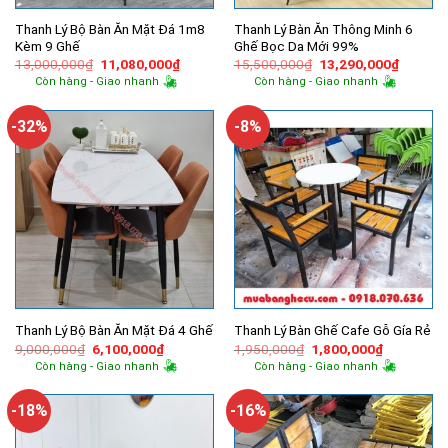
Thanh Lý Bộ Bàn Ăn Mặt Đá 1m8
Thanh Lý Bàn Ăn Thông Minh 6
Kèm 9 Ghế
Ghế Bọc Da Mới 99%
Giá
Giá
Giá
Giá
13,000,000
₫
11,080,000
₫
15,500,000
₫
13,290,000
₫
gốc
hiện
gốc
hiện
Còn hàng - Giao nhanh
Còn hàng - Giao nhanh
là:
tại
là:
tại
13,000,000₫.
là:
15,500,000₫.
là:
11,080,000₫.
13,290,
-32%
-8%
Thanh Lý Bộ Bàn Ăn Mặt Đá 4 Ghế
Thanh Lý Bàn Ghế Cafe Gỗ Gía Rẻ
Giá
Giá
Giá
Giá
9,000,000
₫
6,100,000
₫
1,950,000
₫
1,800,000
₫
gốc
hiện
gốc
hiện
Còn hàng - Giao nhanh
Còn hàng - Giao nhanh
là:
tại
là:
tại
9,000,000₫.
là:
1,950,000₫.
là:
6,100,000₫.
1,800,000
-18%
-16%