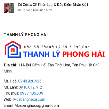
Tranh,
Cà
Cũ
Bán
Gỗ Gội Là Gì? Phân Loại & Đặc Điểm Nhận Biết
Tạp
Chít
Tại
Quần
Chí
ở
Chức năng bình luận bị tắt
Là
TP.HCM
Áo
Giá
Gỗ
Gì?
Cũ
Cao
Gội
Phân
Giá
Tại
Là
Loại
Cao
TPHCM
Gì?
&
Tại
Phân
Đặc
TPHCM
THANH LÝ PHONG HẢI
Loại
Điểm
&
Nhận
Đặc
Biết
Điểm
Nhận
Biết
Địa chỉ
: 11A Bùi Cẩm Hổ, Tân Thới Hoà, Tân Phú, Hồ Chí
Minh
Mr. Hoà:
0948.920.926
Mr. Lâm:
0918.012.412
Thu mua:
0937.486.339
Web:
Muabanghecu.com
Email: Muabanghecu@gmail.com