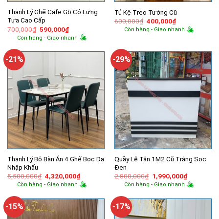
Thanh Lý Ghế Cafe Gỗ Có Lưng
Tủ Kệ Treo Tường Cũ
Tựa Cao Cấp
Giá
Giá
600,000
₫
400,000
₫
gốc
hiện
Giá
Giá
700,000
₫
590,000
₫
Còn hàng - Giao nhanh
là:
tại
gốc
hiện
Còn hàng - Giao nhanh
600,000₫.
là:
là:
tại
400,000₫.
700,000₫.
là:
590,000₫.
-21%
-29%
Thanh Lý Bộ Bàn Ăn 4 Ghế Bọc Da
Quầy Lễ Tân 1M2 Cũ Trắng Sọc
Nhập Khẩu
Đen
Giá
Giá
Giá
Giá
5,500,000
₫
4,320,000
₫
2,800,000
₫
1,990,000
₫
gốc
hiện
gốc
hiện
Còn hàng - Giao nhanh
Còn hàng - Giao nhanh
là:
tại
là:
tại
5,500,000₫.
là:
2,800,000₫.
là:
4,320,000₫.
1,990,000
-15%
-17%