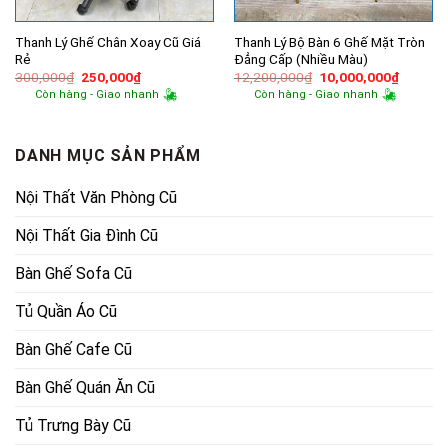
Thanh Lý Ghế Chân Xoay Cũ Giá
Thanh Lý Bộ Bàn 6 Ghế Mặt Tròn
Rẻ
Đẳng Cấp (Nhiều Màu)
Giá
Giá
Giá
Giá
300,000
₫
250,000
₫
12,200,000
₫
10,000,000
₫
gốc
hiện
gốc
hiện
Còn hàng - Giao nhanh
Còn hàng - Giao nhanh
là:
tại
là:
tại
300,000₫.
là:
12,200,000₫.
là:
250,000₫.
10,000,
DANH MỤC SẢN PHẨM
Nội Thất Văn Phòng Cũ
Nội Thất Gia Đình Cũ
Bàn Ghế Sofa Cũ
Tủ Quần Áo Cũ
Bàn Ghế Cafe Cũ
Bàn Ghế Quán Ăn Cũ
Tủ Trưng Bày Cũ