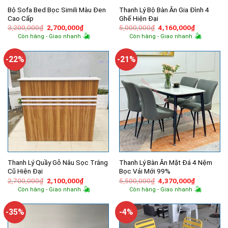
Bộ Sofa Bed Bọc Simili Màu Đen
Thanh Lý Bộ Bàn Ăn Gia Đình 4
Cao Cấp
Ghế Hiện Đại
Giá
Giá
Giá
Giá
3,200,000
₫
2,700,000
₫
5,000,000
₫
4,160,000
₫
gốc
hiện
gốc
hiện
Còn hàng - Giao nhanh
Còn hàng - Giao nhanh
là:
tại
là:
tại
3,200,000₫.
là:
5,000,000₫.
là:
2,700,000₫.
4,160,000
-22%
-21%
Thanh Lý Quầy Gỗ Nâu Sọc Trắng
Thanh Lý Bàn Ăn Mặt Đá 4 Nệm
Cũ Hiện Đại
Bọc Vải Mới 99%
Giá
Giá
Giá
Giá
2,700,000
₫
2,100,000
₫
5,500,000
₫
4,370,000
₫
gốc
hiện
gốc
hiện
Còn hàng - Giao nhanh
Còn hàng - Giao nhanh
là:
tại
là:
tại
2,700,000₫.
là:
5,500,000₫.
là:
2,100,000₫.
4,370,000
-35%
-4%