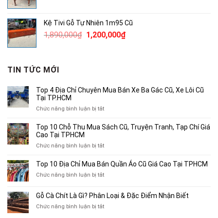
gốc
hiện
là:
tại
Kệ Tivi Gỗ Tự Nhiên 1m95 Cũ
3,800,000₫.
là:
Giá
Giá
1,890,000
₫
1,200,000
₫
2,500,000₫.
gốc
hiện
là:
tại
1,890,000₫.
là:
TIN TỨC MỚI
1,200,000₫.
Top 4 Địa Chỉ Chuyên Mua Bán Xe Ba Gác Cũ, Xe Lôi Cũ
Tại TP.HCM
ở
Chức năng bình luận bị tắt
Top
4
Top 10 Chỗ Thu Mua Sách Cũ, Truyện Tranh, Tạp Chí Giá
Địa
Cao Tại TPHCM
Chỉ
ở
Chức năng bình luận bị tắt
Chuyên
Top
Mua
10
Top 10 Địa Chỉ Mua Bán Quần Áo Cũ Giá Cao Tại TPHCM
Bán
Chỗ
Xe
ở
Chức năng bình luận bị tắt
Thu
Ba
Top
Mua
Gác
10
Gỗ Cà Chít Là Gì? Phân Loại & Đặc Điểm Nhận Biết
Sách
Cũ,
Địa
Cũ,
ở
Chức năng bình luận bị tắt
Xe
Chỉ
Truyện
Gỗ
Lôi
Mua