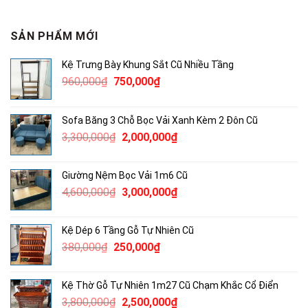
SẢN PHẨM MỚI
Kệ Trưng Bày Khung Sắt Cũ Nhiều Tầng
Giá
Giá
960,000
₫
750,000
₫
gốc
hiện
là:
tại
Sofa Băng 3 Chỗ Bọc Vải Xanh Kèm 2 Đôn Cũ
960,000₫.
là:
Giá
Giá
3,300,000
₫
2,000,000
₫
750,000₫.
gốc
hiện
là:
tại
Giường Nệm Bọc Vải 1m6 Cũ
3,300,000₫.
là:
Giá
Giá
4,600,000
₫
3,000,000
₫
2,000,000₫.
gốc
hiện
là:
tại
Kệ Dép 6 Tầng Gỗ Tự Nhiên Cũ
4,600,000₫.
là:
Giá
Giá
380,000
₫
250,000
₫
3,000,000₫.
gốc
hiện
là:
tại
Kệ Thờ Gỗ Tự Nhiên 1m27 Cũ Chạm Khắc Cổ Điển
380,000₫.
là:
Giá
Giá
3,800,000
₫
2,500,000
₫
250,000₫.