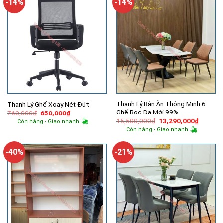
-14%
-14%
Thanh Lý Bàn Ăn Thông Minh 6
Thanh Lý Ghế Xoay Nét Đứt
Ghế Bọc Da Mới 99%
Giá
Giá
760,000
₫
650,000
₫
gốc
hiện
Giá
Giá
15,500,000
₫
13,290,000
₫
Còn hàng - Giao nhanh
là:
tại
gốc
hiện
Còn hàng - Giao nhanh
760,000₫.
là:
là:
tại
650,000₫.
15,500,000₫.
là:
13,290,
-40%
-21%