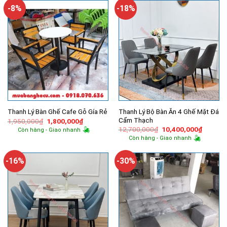
1,350,000₫.
4,160,000
-8%
-18%
Thanh Lý Bộ Bàn Ăn 4 Ghế Mặt Đá
Thanh Lý Bàn Ghế Cafe Gỗ Gía Rẻ
Cẩm Thạch
Giá
Giá
1,950,000
₫
1,800,000
₫
gốc
hiện
Giá
Giá
12,700,000
₫
10,400,000
₫
Còn hàng - Giao nhanh
là:
tại
gốc
hiện
Còn hàng - Giao nhanh
1,950,000₫.
là:
là:
tại
1,800,000₫.
12,700,000₫.
là:
10,400,
-16%
-30%