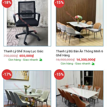
-18%
-15%
Thanh Lý Bộ Bàn Ăn Thông Minh 6
Thanh Lý Ghế Xoay Lục Giác
Ghế Hàng
Giá
Giá
790,000
₫
650,000
₫
gốc
hiện
Giá
Giá
16,900,000
₫
14,300,000
₫
Còn hàng - Giao nhanh
là:
tại
gốc
hiện
Còn hàng - Giao nhanh
790,000₫.
là:
là:
tại
650,000₫.
16,900,000₫.
là:
14,300,
-17%
-15%