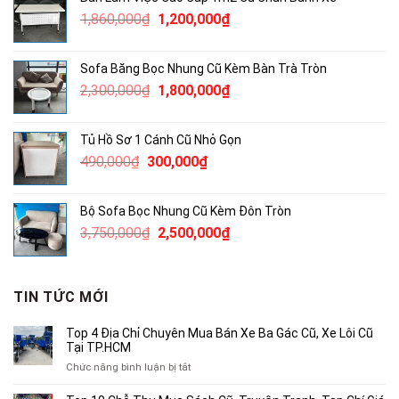
1,900,000₫.
là:
Giá
Giá
1,860,000
₫
1,200,000
₫
1,500,000₫.
gốc
hiện
là:
tại
Sofa Băng Bọc Nhung Cũ Kèm Bàn Trà Tròn
1,860,000₫.
là:
Giá
Giá
2,300,000
₫
1,800,000
₫
1,200,000₫.
gốc
hiện
là:
tại
Tủ Hồ Sơ 1 Cánh Cũ Nhỏ Gọn
2,300,000₫.
là:
Giá
Giá
490,000
₫
300,000
₫
1,800,000₫.
gốc
hiện
là:
tại
Bộ Sofa Bọc Nhung Cũ Kèm Đôn Tròn
490,000₫.
là:
Giá
Giá
3,750,000
₫
2,500,000
₫
300,000₫.
gốc
hiện
là:
tại
3,750,000₫.
là:
TIN TỨC MỚI
2,500,000₫.
Top 4 Địa Chỉ Chuyên Mua Bán Xe Ba Gác Cũ, Xe Lôi Cũ
Tại TP.HCM
ở
Chức năng bình luận bị tắt
Top
4