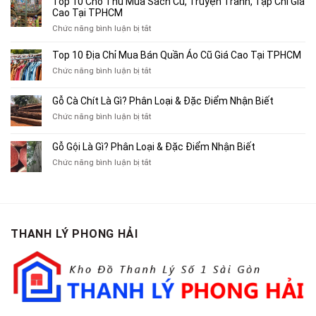
Top 10 Chỗ Thu Mua Sách Cũ, Truyện Tranh, Tạp Chí Giá
Địa
Cao Tại TPHCM
Chỉ
ở
Chức năng bình luận bị tắt
Chuyên
Top
Mua
10
Top 10 Địa Chỉ Mua Bán Quần Áo Cũ Giá Cao Tại TPHCM
Bán
Chỗ
Xe
ở
Chức năng bình luận bị tắt
Thu
Ba
Top
Mua
Gác
10
Gỗ Cà Chít Là Gì? Phân Loại & Đặc Điểm Nhận Biết
Sách
Cũ,
Địa
Cũ,
ở
Chức năng bình luận bị tắt
Xe
Chỉ
Truyện
Gỗ
Lôi
Mua
Tranh,
Cà
Cũ
Bán
Gỗ Gội Là Gì? Phân Loại & Đặc Điểm Nhận Biết
Tạp
Chít
Tại
Quần
Chí
ở
Chức năng bình luận bị tắt
Là
TP.HCM
Áo
Giá
Gỗ
Gì?
Cũ
Cao
Gội
Phân
Giá
Tại
Là
Loại
Cao
TPHCM
Gì?
&
Tại
Phân
Đặc
TPHCM
THANH LÝ PHONG HẢI
Loại
Điểm
&
Nhận
Đặc
Biết
Điểm
Nhận
Biết