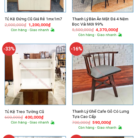
Thanh Lý Bàn Ăn Mặt Đá 4 Nệm
Tủ Kệ Đứng Cũ Giá Rẻ 1mx1m7
Bọc Vải Mới 99%
Giá
Giá
2,000,000
₫
1,200,000
₫
gốc
hiện
Giá
Giá
5,500,000
₫
4,370,000
₫
Còn hàng - Giao nhanh
là:
tại
gốc
hiện
Còn hàng - Giao nhanh
2,000,000₫.
là:
là:
tại
1,200,000₫.
5,500,000₫.
là:
4,370,000
-33%
-16%
Thanh Lý Ghế Cafe Gỗ Có Lưng
Tủ Kệ Treo Tường Cũ
Tựa Cao Cấp
Giá
Giá
600,000
₫
400,000
₫
gốc
hiện
Giá
Giá
700,000
₫
590,000
₫
Còn hàng - Giao nhanh
là:
tại
gốc
hiện
Còn hàng - Giao nhanh
600,000₫.
là:
là:
tại
400,000₫.
700,000₫.
là:
590,000₫.