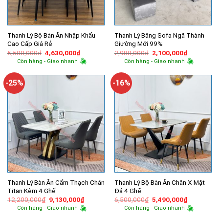
Thanh Lý Bộ Bàn Ăn Nhập Khẩu
Thanh Lý Băng Sofa Ngã Thành
Cao Cấp Giá Rẻ
Giường Mới 99%
Giá
Giá
Giá
Giá
5,500,000
₫
4,630,000
₫
2,980,000
₫
2,100,000
₫
gốc
hiện
gốc
hiện
Còn hàng - Giao nhanh
Còn hàng - Giao nhanh
là:
tại
là:
tại
5,500,000₫.
là:
2,980,000₫.
là:
4,630,000₫.
2,100,000
-25%
-16%
Thanh Lý Bàn Ăn Cẩm Thạch Chân
Thanh Lý Bộ Bàn Ăn Chân X Mặt
Titan Kèm 4 Ghế
Đá 4 Ghế
Giá
Giá
Giá
Giá
12,200,000
₫
9,130,000
₫
6,500,000
₫
5,490,000
₫
gốc
hiện
gốc
hiện
Còn hàng - Giao nhanh
Còn hàng - Giao nhanh
là:
tại
là:
tại
12,200,000₫.
là:
6,500,000₫.
là: