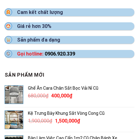
Cam kết chất lượng
Giá rẻ hơn 30%
Sản phẩm đa dạng
Gọi hotline:
0906.920.339
SẢN PHẨM MỚI
Ghế Ăn Cara Chân Sắt Bọc Vải Nỉ Cũ
Giá
Giá
680,000
₫
400,000
₫
gốc
hiện
là:
tại
Kệ Trưng Bày Khung Sắt Vòng Cong Cũ
680,000₫.
là:
Giá
Giá
1,900,000
₫
1,500,000
₫
400,000₫.
gốc
hiện
là:
tại
Bàn Làm Việc Cao Cấp 1m2 Cũ Chân Bánh Xe