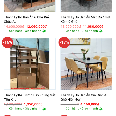
Thanh Lý Bộ Bàn Ăn 6 Ghế Kiểu
Thanh Lý Bộ Bàn Ăn Mặt Đá 1m8
Châu Âu
Kèm 9 Ghế
Giá
Giá
Giá
Giá
14,600,000
₫
12,060,000
₫
13,000,000
₫
11,080,000
₫
gốc
hiện
gốc
hiện
Còn hàng - Giao nhanh
Còn hàng - Giao nhanh
là:
tại
là:
tại
14,600,000₫.
là:
13,000,000₫.
là:
12,060,000₫.
11,080,
-16%
-17%
Thanh Lý Kệ Trưng Bày Khung Sắt
Thanh Lý Bộ Bàn Ăn Gia Đình 4
Tồn Kho
Ghế Hiện Đại
Giá
Giá
Giá
Giá
1,600,000
₫
1,350,000
₫
5,000,000
₫
4,160,000
₫
gốc
hiện
gốc
hiện
Còn hàng - Giao nhanh
Còn hàng - Giao nhanh
là:
tại
là:
tại
1,600,000₫.
là:
5,000,000₫.
là: