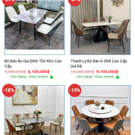
Bộ Bàn Ăn Gia Đình Tồn Kho Cao
Thanh Lý Bộ Bàn 6 Ghế Cao Cấp
Cấp
Giá Rẻ
Giá
Giá
Giá
Giá
9,300,000
₫
6,100,000
₫
14,500,000
₫
9,100,000
₫
gốc
hiện
gốc
hiện
Còn hàng - Giao nhanh
Còn hàng - Giao nhanh
là:
tại
là:
tại
9,300,000₫.
là:
14,500,000₫.
là:
6,100,000₫.
9,100,00
-18%
-19%