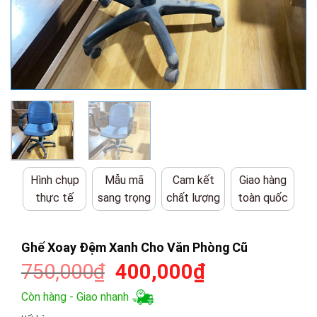
Hình chụp
Mẫu mã
Cam kết
Giao hàng
thực tế
sang trọng
chất lượng
toàn quốc
Ghế Xoay Đệm Xanh Cho Văn Phòng Cũ
Giá
Giá
750,000
₫
400,000
₫
gốc
hiện
Còn hàng - Giao nhanh
là:
tại