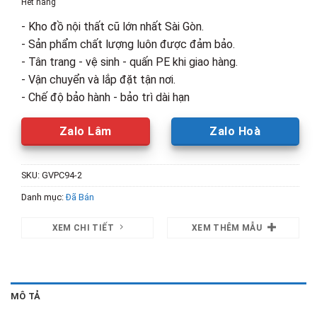
Hết hàng
750,000₫.
là:
- Kho đồ nội thất cũ lớn nhất Sài Gòn.
400,000₫.
- Sản phẩm chất lượng luôn được đảm bảo.
- Tân trang - vệ sinh - quấn PE khi giao hàng.
- Vận chuyển và lắp đặt tận nơi.
- Chế độ bảo hành - bảo trì dài hạn
Zalo Lâm
Zalo Hoà
SKU:
GVPC94-2
Danh mục:
Đã Bán
XEM CHI TIẾT
XEM THÊM MẪU
MÔ TẢ