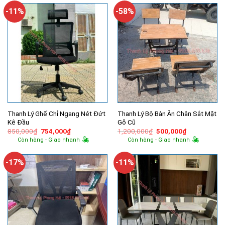
9,130,000₫.
5,490,000
-11%
-58%
Thanh Lý Ghế Chỉ Ngang Nét Đứt
Thanh Lý Bộ Bàn Ăn Chân Sắt Mặt
Kê Đầu
Gỗ Cũ
Giá
Giá
Giá
Giá
850,000
₫
754,000
₫
1,200,000
₫
500,000
₫
gốc
hiện
gốc
hiện
Còn hàng - Giao nhanh
Còn hàng - Giao nhanh
là:
tại
là:
tại
850,000₫.
là:
1,200,000₫.
là:
754,000₫.
500,000₫.
-17%
-11%