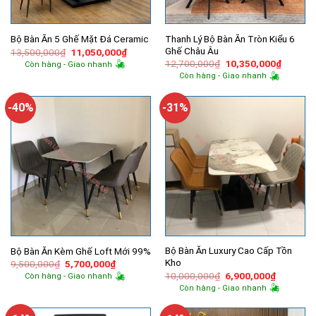
Thanh Lý Bộ Bàn Ăn Tròn Kiểu 6
Bộ Bàn Ăn 5 Ghế Mặt Đá Ceramic
Ghế Châu Âu
Giá
Giá
13,500,000
₫
11,050,000
₫
gốc
hiện
Giá
Giá
12,700,000
₫
10,350,000
₫
Còn hàng - Giao nhanh
là:
tại
gốc
hiện
Còn hàng - Giao nhanh
13,500,000₫.
là:
là:
tại
11,050,000₫.
12,700,000₫.
là:
10,350,
-40%
-31%
Bộ Bàn Ăn Luxury Cao Cấp Tồn
Bộ Bàn Ăn Kèm Ghế Loft Mới 99%
Kho
Giá
Giá
9,500,000
₫
5,700,000
₫
gốc
hiện
Giá
Giá
10,000,000
₫
6,900,000
₫
Còn hàng - Giao nhanh
là:
tại
gốc
hiện
Còn hàng - Giao nhanh
9,500,000₫.
là:
là:
tại
5,700,000₫.
10,000,000₫.
là:
6,900,00