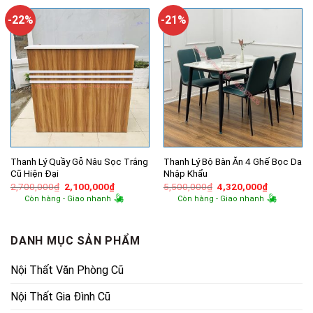
16,600,000₫.
là:
5,500,000₫.
là:
14,060,000₫.
4,940,000
-22%
-21%
Thanh Lý Quầy Gỗ Nâu Sọc Trắng
Thanh Lý Bộ Bàn Ăn 4 Ghế Bọc Da
Cũ Hiện Đại
Nhập Khẩu
Giá
Giá
Giá
Giá
2,700,000
₫
2,100,000
₫
5,500,000
₫
4,320,000
₫
gốc
hiện
gốc
hiện
Còn hàng - Giao nhanh
Còn hàng - Giao nhanh
là:
tại
là:
tại
2,700,000₫.
là:
5,500,000₫.
là:
2,100,000₫.
4,320,000
DANH MỤC SẢN PHẨM
Nội Thất Văn Phòng Cũ
Nội Thất Gia Đình Cũ