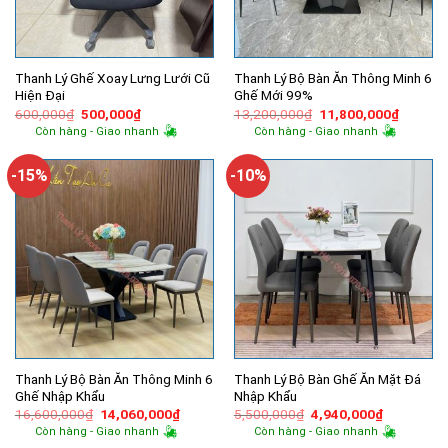
Thanh Lý Ghế Xoay Lưng Lưới Cũ
Thanh Lý Bộ Bàn Ăn Thông Minh 6
Hiện Đại
Ghế Mới 99%
Giá
Giá
Giá
Giá
600,000
₫
500,000
₫
13,200,000
₫
11,800,000
₫
gốc
hiện
gốc
hiện
Còn hàng - Giao nhanh
Còn hàng - Giao nhanh
là:
tại
là:
tại
600,000₫.
là:
13,200,000₫.
là:
500,000₫.
11,800,
-15%
-10%
Thanh Lý Bộ Bàn Ăn Thông Minh 6
Thanh Lý Bộ Bàn Ghế Ăn Mặt Đá
Ghế Nhập Khẩu
Nhập Khẩu
Giá
Giá
Giá
Giá
16,600,000
₫
14,060,000
₫
5,500,000
₫
4,940,000
₫
gốc
hiện
gốc
hiện
Còn hàng - Giao nhanh
Còn hàng - Giao nhanh
là:
tại
là:
tại