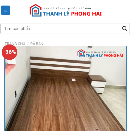
Skip
to
content
Tìm
kiếm:
TRANG CHỦ
/
ĐÃ BÁN
-36%