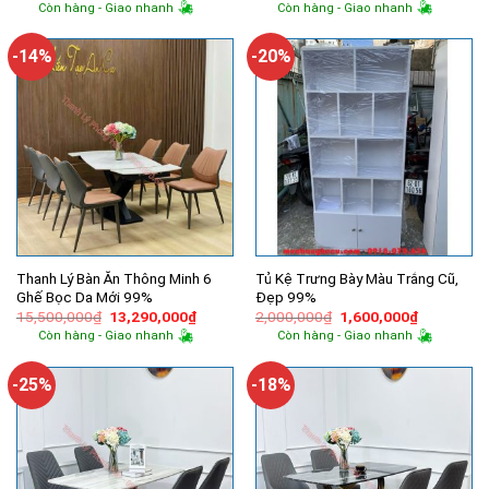
gốc
hiện
gốc
hiện
Còn hàng - Giao nhanh
Còn hàng - Giao nhanh
là:
tại
là:
tại
14,500,000₫.
là:
9,300,000₫.
là:
10,000,000₫.
6,100,000
-14%
-20%
Thanh Lý Bàn Ăn Thông Minh 6
Tủ Kệ Trưng Bày Màu Trắng Cũ,
Ghế Bọc Da Mới 99%
Đẹp 99%
Giá
Giá
Giá
Giá
15,500,000
₫
13,290,000
₫
2,000,000
₫
1,600,000
₫
gốc
hiện
gốc
hiện
Còn hàng - Giao nhanh
Còn hàng - Giao nhanh
là:
tại
là:
tại
15,500,000₫.
là:
2,000,000₫.
là:
13,290,000₫.
1,600,000
-25%
-18%