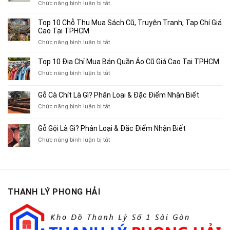
ở
Chức năng bình luận bị tắt
Top
4
Top 10 Chỗ Thu Mua Sách Cũ, Truyện Tranh, Tạp Chí Giá
Địa
Cao Tại TPHCM
Chỉ
ở
Chức năng bình luận bị tắt
Chuyên
Top
Mua
10
Top 10 Địa Chỉ Mua Bán Quần Áo Cũ Giá Cao Tại TPHCM
Bán
Chỗ
Xe
ở
Chức năng bình luận bị tắt
Thu
Ba
Top
Mua
Gác
10
Gỗ Cà Chít Là Gì? Phân Loại & Đặc Điểm Nhận Biết
Sách
Cũ,
Địa
Cũ,
ở
Chức năng bình luận bị tắt
Xe
Chỉ
Truyện
Gỗ
Lôi
Mua
Tranh,
Cà
Cũ
Bán
Gỗ Gội Là Gì? Phân Loại & Đặc Điểm Nhận Biết
Tạp
Chít
Tại
Quần
Chí
ở
Chức năng bình luận bị tắt
Là
TP.HCM
Áo
Giá
Gỗ
Gì?
Cũ
Cao
Gội
Phân
Giá
Tại
Là
Loại
Cao
TPHCM
Gì?
&
Tại
Phân
Đặc
TPHCM
THANH LÝ PHONG HẢI
Loại
Điểm
&
Nhận
Đặc
Biết
Điểm
Nhận