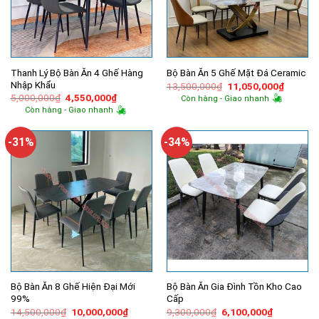
Thanh Lý Bộ Bàn Ăn 4 Ghế Hàng
Bộ Bàn Ăn 5 Ghế Mặt Đá Ceramic
Nhập Khẩu
Giá
Giá
13,500,000
₫
11,050,000
₫
gốc
hiện
Giá
Giá
5,000,000
₫
4,550,000
₫
Còn hàng - Giao nhanh
là:
tại
gốc
hiện
Còn hàng - Giao nhanh
13,500,000₫.
là:
là:
tại
11,050,
5,000,000₫.
là:
4,550,000₫.
-31%
-34%
Bộ Bàn Ăn 8 Ghế Hiện Đại Mới
Bộ Bàn Ăn Gia Đình Tồn Kho Cao
99%
Cấp
Giá
Giá
Giá
Giá
14,500,000
₫
10,000,000
₫
9,300,000
₫
6,100,000
₫