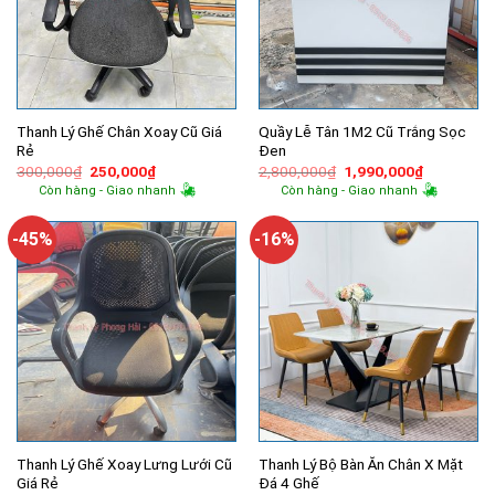
Thanh Lý Ghế Chân Xoay Cũ Giá
Quầy Lễ Tân 1M2 Cũ Trắng Sọc
Rẻ
Đen
Giá
Giá
Giá
Giá
300,000
₫
250,000
₫
2,800,000
₫
1,990,000
₫
gốc
hiện
gốc
hiện
Còn hàng - Giao nhanh
Còn hàng - Giao nhanh
là:
tại
là:
tại
300,000₫.
là:
2,800,000₫.
là:
250,000₫.
1,990,000
-45%
-16%
Thanh Lý Ghế Xoay Lưng Lưới Cũ
Thanh Lý Bộ Bàn Ăn Chân X Mặt
Giá Rẻ
Đá 4 Ghế