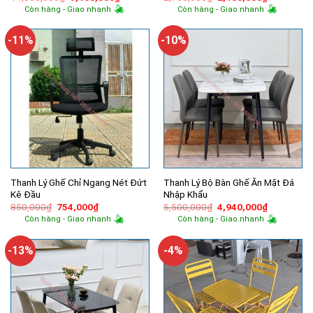
gốc
hiện
gốc
hiện
Còn hàng - Giao nhanh
Còn hàng - Giao nhanh
là:
tại
là:
tại
14,500,000₫.
là:
2,700,000₫.
là:
9,100,000₫.
2,100,000
-11%
-10%
Thanh Lý Ghế Chỉ Ngang Nét Đứt
Thanh Lý Bộ Bàn Ghế Ăn Mặt Đá
Kê Đầu
Nhập Khẩu
Giá
Giá
Giá
Giá
850,000
₫
754,000
₫
5,500,000
₫
4,940,000
₫
gốc
hiện
gốc
hiện
Còn hàng - Giao nhanh
Còn hàng - Giao nhanh
là:
tại
là:
tại
850,000₫.
là:
5,500,000₫.
là:
754,000₫.
4,940,000
-13%
-4%