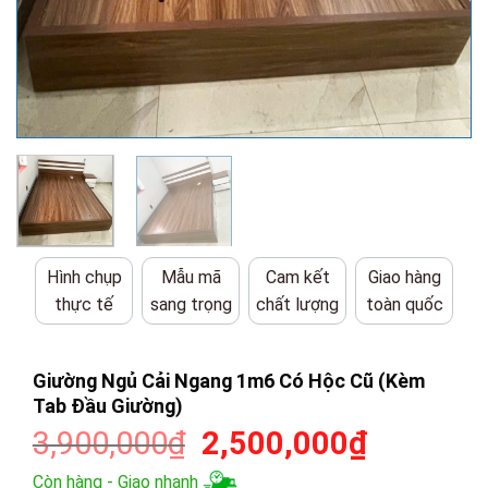
Hình chụp
Mẫu mã
Cam kết
Giao hàng
thực tế
sang trọng
chất lượng
toàn quốc
Giường Ngủ Cải Ngang 1m6 Có Hộc Cũ (Kèm
Tab Đầu Giường)
Giá
Giá
3,900,000
₫
2,500,000
₫
gốc
hiện
Còn hàng - Giao nhanh