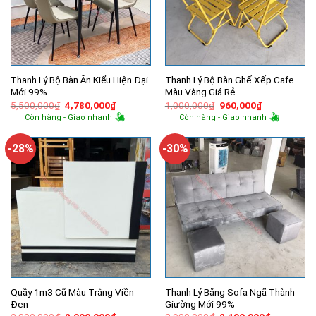
Thanh Lý Bộ Bàn Ăn Kiểu Hiện Đại
Thanh Lý Bộ Bàn Ghế Xếp Cafe
Mới 99%
Màu Vàng Giá Rẻ
Giá
Giá
Giá
Giá
5,500,000
₫
4,780,000
₫
1,000,000
₫
960,000
₫
gốc
hiện
gốc
hiện
Còn hàng - Giao nhanh
Còn hàng - Giao nhanh
là:
tại
là:
tại
5,500,000₫.
là:
1,000,000₫.
là:
4,780,000₫.
960,000₫.
-28%
-30%
Quầy 1m3 Cũ Màu Trắng Viền
Thanh Lý Băng Sofa Ngã Thành
Đen
Giường Mới 99%