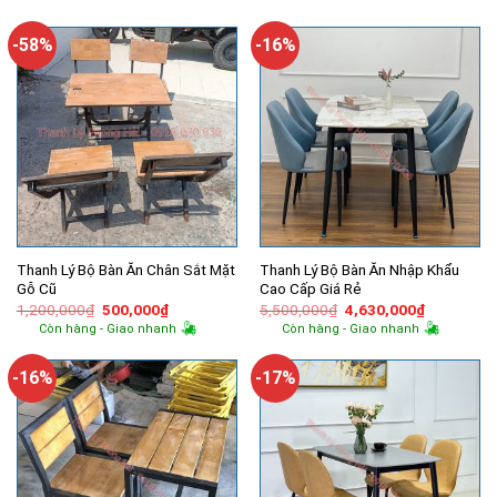
-58%
-16%
Thanh Lý Bộ Bàn Ăn Chân Sắt Mặt
Thanh Lý Bộ Bàn Ăn Nhập Khẩu
Gỗ Cũ
Cao Cấp Giá Rẻ
Giá
Giá
Giá
Giá
1,200,000
₫
500,000
₫
5,500,000
₫
4,630,000
₫
gốc
hiện
gốc
hiện
Còn hàng - Giao nhanh
Còn hàng - Giao nhanh
là:
tại
là:
tại
1,200,000₫.
là:
5,500,000₫.
là:
500,000₫.
4,630,000
-16%
-17%