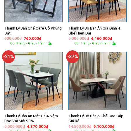
Thanh Lý Bàn Ghế Cafe Gỗ Khung
Thanh Lý Bộ Bàn Ăn Gia Đình 4
Sắt
Ghế Hiện Đại
Giá
Giá
Giá
Giá
900,000
₫
760,000
₫
5,000,000
₫
4,160,000
₫
gốc
hiện
gốc
hiện
Còn hàng - Giao nhanh
Còn hàng - Giao nhanh
là:
tại
là:
tại
900,000₫.
là:
5,000,000₫.
là:
760,000₫.
4,160,000
-21%
-37%
Thanh Lý Bàn Ăn Mặt Đá 4 Nệm
Thanh Lý Bộ Bàn 6 Ghế Cao Cấp
Bọc Vải Mới 99%
Giá Rẻ
Giá
Giá
Giá
Giá
5,500,000
₫
4,370,000
₫
14,500,000
₫
9,100,000
₫
gốc
hiện
gốc
hiện