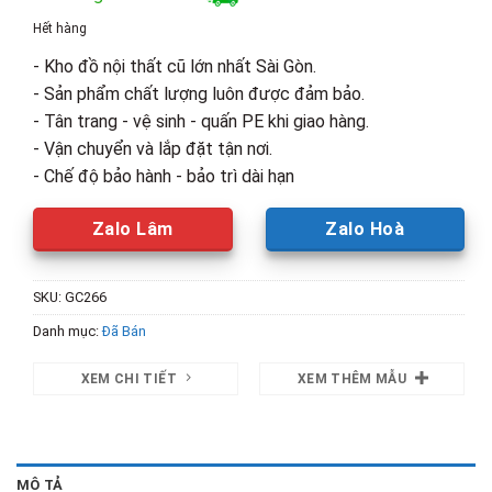
là:
tại
Hết hàng
3,900,000₫.
là:
- Kho đồ nội thất cũ lớn nhất Sài Gòn.
2,500,00
- Sản phẩm chất lượng luôn được đảm bảo.
- Tân trang - vệ sinh - quấn PE khi giao hàng.
- Vận chuyển và lắp đặt tận nơi.
- Chế độ bảo hành - bảo trì dài hạn
Zalo Lâm
Zalo Hoà
SKU:
GC266
Danh mục:
Đã Bán
XEM CHI TIẾT
XEM THÊM MẪU
MÔ TẢ