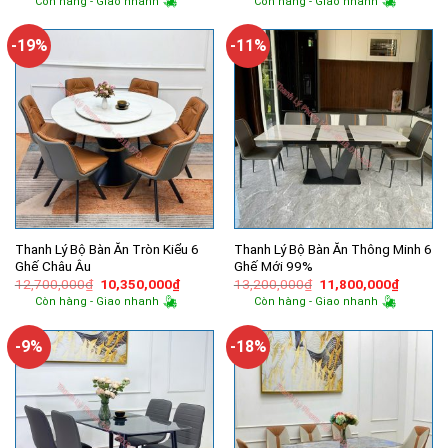
Còn hàng - Giao nhanh
Còn hàng - Giao nhanh
là:
tại
là:
tại
5,500,000₫.
là:
14,500,000₫.
là:
4,370,000₫.
9,100,00
-19%
-11%
Thanh Lý Bộ Bàn Ăn Tròn Kiểu 6
Thanh Lý Bộ Bàn Ăn Thông Minh 6
Ghế Châu Âu
Ghế Mới 99%
Giá
Giá
Giá
Giá
12,700,000
₫
10,350,000
₫
13,200,000
₫
11,800,000
₫
gốc
hiện
gốc
hiện
Còn hàng - Giao nhanh
Còn hàng - Giao nhanh
là:
tại
là:
tại
12,700,000₫.
là:
13,200,000₫.
là:
10,350,000₫.
11,800,
-9%
-18%