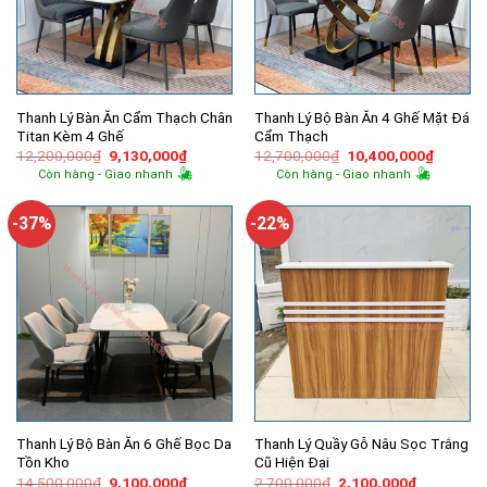
Thanh Lý Bàn Ăn Cẩm Thạch Chân
Thanh Lý Bộ Bàn Ăn 4 Ghế Mặt Đá
Titan Kèm 4 Ghế
Cẩm Thạch
Giá
Giá
Giá
Giá
12,200,000
₫
9,130,000
₫
12,700,000
₫
10,400,000
₫
gốc
hiện
gốc
hiện
Còn hàng - Giao nhanh
Còn hàng - Giao nhanh
là:
tại
là:
tại
12,200,000₫.
là:
12,700,000₫.
là:
9,130,000₫.
10,400,
-37%
-22%
Thanh Lý Bộ Bàn Ăn 6 Ghế Bọc Da
Thanh Lý Quầy Gỗ Nâu Sọc Trắng
Tồn Kho
Cũ Hiện Đại
Giá
Giá
Giá
Giá
14,500,000
₫
9,100,000
₫
2,700,000
₫
2,100,000
₫