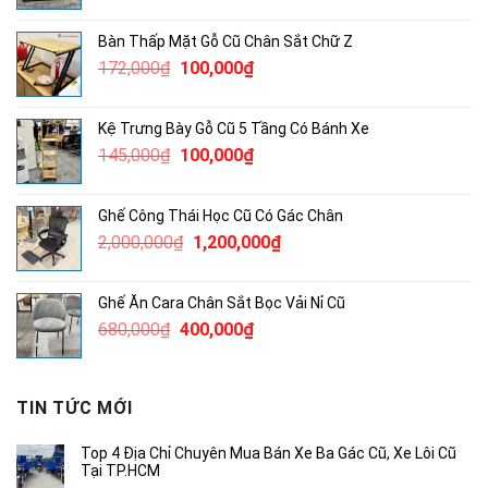
gốc
hiện
là:
tại
Bàn Thấp Mặt Gỗ Cũ Chân Sắt Chữ Z
820,000₫.
là:
Giá
Giá
172,000
₫
100,000
₫
500,000₫.
gốc
hiện
là:
tại
Kệ Trưng Bày Gỗ Cũ 5 Tầng Có Bánh Xe
172,000₫.
là:
Giá
Giá
145,000
₫
100,000
₫
100,000₫.
gốc
hiện
là:
tại
Ghế Công Thái Học Cũ Có Gác Chân
145,000₫.
là:
Giá
Giá
2,000,000
₫
1,200,000
₫
100,000₫.
gốc
hiện
là:
tại
Ghế Ăn Cara Chân Sắt Bọc Vải Nỉ Cũ
2,000,000₫.
là:
Giá
Giá
680,000
₫
400,000
₫
1,200,000₫.
gốc
hiện
là:
tại
680,000₫.
là:
TIN TỨC MỚI
400,000₫.
Top 4 Địa Chỉ Chuyên Mua Bán Xe Ba Gác Cũ, Xe Lôi Cũ
Tại TP.HCM