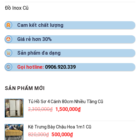
Đồ Inox Cũ
Cam kết chất lượng
Giá rẻ hơn 30%
Sản phẩm đa dạng
Gọi hotline:
0906.920.339
SẢN PHẨM MỚI
Tủ Hồ Sơ 4 Cánh 80cm Nhiều Tầng Cũ
Giá
Giá
2,300,000
₫
1,500,000
₫
gốc
hiện
là:
tại
Kệ Trưng Bày Chậu Hoa 1m1 Cũ
2,300,000₫.
là:
Giá
Giá
820,000
₫
500,000
₫
1,500,000₫.