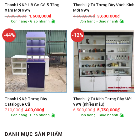
Thanh Lý Kê Hồ Sơ Gỗ 5 Tầng
Thanh Lý Tủ Trưng Bày Vách Kính
Xám Mới 99%
Mới 99%
Giá
Giá
Giá
Giá
1,900,000
₫
1,600,000
₫
4,500,000
₫
3,600,000
₫
gốc
hiện
gốc
hiện
Còn hàng - Giao nhanh
Còn hàng - Giao nhanh
là:
tại
là:
tại
1,900,000₫.
là:
4,500,000₫.
là:
1,600,000₫.
3,600,000
-44%
-12%
Thanh Lý Kệ Trưng Bày
Thanh Lý Tủ Kính Trưng Bày Mới
Catalogue Cũ
99% (nhiều mẫu)
Giá
Giá
Giá
Giá
710,000
₫
400,000
₫
6,500,000
₫
5,750,000
₫
gốc
hiện
gốc
hiện
Còn hàng - Giao nhanh
Còn hàng - Giao nhanh
là:
tại
là:
tại
710,000₫.
là:
6,500,000₫.
là:
400,000₫.
5,750,000
DANH MỤC SẢN PHẨM