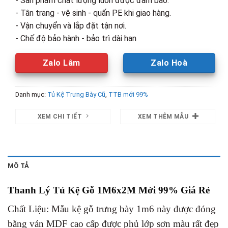
- Sản phẩm chất lượng luôn được đảm bảo.
- Tân trang - vệ sinh - quấn PE khi giao hàng.
- Vận chuyển và lắp đặt tận nơi.
- Chế độ bảo hành - bảo trì dài hạn
Zalo Lâm
Zalo Hoà
Danh mục:
Tủ Kệ Trưng Bày Cũ
,
TTB mới 99%
XEM CHI TIẾT
XEM THÊM MẪU
MÔ TẢ
Thanh Lý Tủ Kệ Gỗ 1M6x2M Mới 99% Giá Rẻ
Chất Liệu: Mẫu kệ gỗ trưng bày 1m6 này được đóng
bằng ván MDF cao cấp được phủ lớp sơn màu rất đẹp