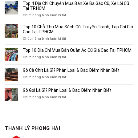
Top 4 Địa Chỉ Chuyên Mua Bán Xe Ba Gác Cũ, Xe Lôi Cũ
Tại TP.HCM
ở
Chức năng bình luận bị tắt
Top
4
Top 10 Chỗ Thu Mua Sách Cũ, Truyện Tranh, Tạp Chí Giá
Địa
Cao Tại TPHCM
Chỉ
ở
Chức năng bình luận bị tắt
Chuyên
Top
Mua
10
Top 10 Địa Chỉ Mua Bán Quần Áo Cũ Giá Cao Tại TPHCM
Bán
Chỗ
Xe
ở
Chức năng bình luận bị tắt
Thu
Ba
Top
Mua
Gác
10
Gỗ Cà Chít Là Gì? Phân Loại & Đặc Điểm Nhận Biết
Sách
Cũ,
Địa
Cũ,
ở
Chức năng bình luận bị tắt
Xe
Chỉ
Truyện
Gỗ
Lôi
Mua
Tranh,
Cà
Cũ
Bán
Gỗ Gội Là Gì? Phân Loại & Đặc Điểm Nhận Biết
Tạp
Chít
Tại
Quần
Chí
ở
Chức năng bình luận bị tắt
Là
TP.HCM
Áo
Giá
Gỗ
Gì?
Cũ
Cao
Gội
Phân
Giá
Tại
Là
Loại
Cao
TPHCM
Gì?
&
Tại
Phân
Đặc
TPHCM
THANH LÝ PHONG HẢI
Loại
Điểm
&
Nhận