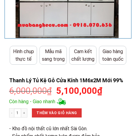
Hình chụp
Mẫu mã
Cam kết
Giao hàng
thực tế
sang trọng
chất lượng
toàn quốc
Thanh Lý Tủ Kệ Gỗ Cửa Kính 1M6x2M Mới 99%
Giá
Giá
6,000,000
₫
5,100,000
₫
gốc
hiện
Còn hàng - Giao nhanh
là:
tại
Thanh Lý Tủ Kệ Gỗ Cửa Kính 1M6x2M Mới 99% số lượng
6,000,000₫.
là:
THÊM VÀO GIỎ HÀNG
5,100,00
- Kho đồ nội thất cũ lớn nhất Sài Gòn.