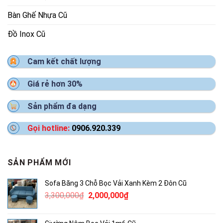
Bàn Ghế Nhựa Cũ
Đồ Inox Cũ
Cam kết chất lượng
Giá rẻ hơn 30%
Sản phẩm đa dạng
Gọi hotline:
0906.920.339
SẢN PHẨM MỚI
Sofa Băng 3 Chỗ Bọc Vải Xanh Kèm 2 Đôn Cũ
Giá
Giá
3,300,000
₫
2,000,000
₫
gốc
hiện
là:
tại