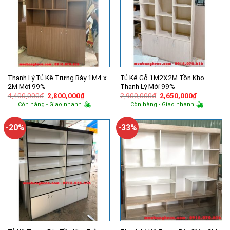
Thanh Lý Tủ Kệ Trưng Bày 1M4 x
Tủ Kệ Gỗ 1M2X2M Tồn Kho
2M Mới 99%
Thanh Lý Mới 99%
Giá
Giá
Giá
Giá
4,400,000
₫
2,800,000
₫
2,900,000
₫
2,650,000
₫
gốc
hiện
gốc
hiện
Còn hàng - Giao nhanh
Còn hàng - Giao nhanh
là:
tại
là:
tại
4,400,000₫.
là:
2,900,000₫.
là:
2,800,000₫.
2,650,000
-20%
-33%