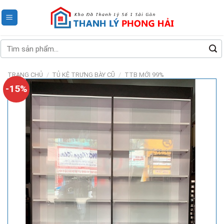
Skip
to
content
Tìm
kiếm:
TRANG CHỦ
/
TỦ KỆ TRƯNG BÀY CŨ
/
TTB MỚI 99%
-15%