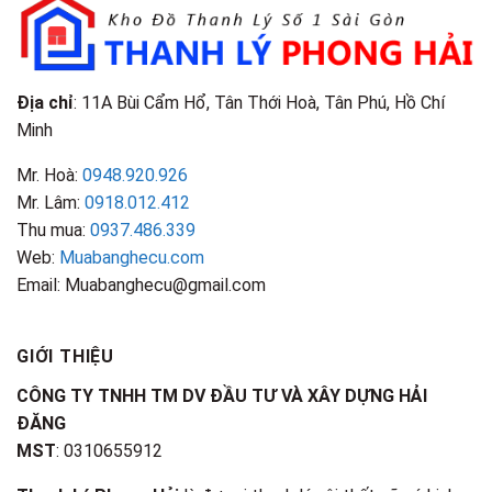
Đặc
Biết
Điểm
Nhận
Biết
Địa chỉ
: 11A Bùi Cẩm Hổ, Tân Thới Hoà, Tân Phú, Hồ Chí
Minh
Mr. Hoà:
0948.920.926
Mr. Lâm:
0918.012.412
Thu mua:
0937.486.339
Web:
Muabanghecu.com
Email: Muabanghecu@gmail.com
GIỚI THIỆU
CÔNG TY TNHH TM DV ĐẦU TƯ VÀ XÂY DỰNG HẢI
ĐĂNG
MST
: 0310655912