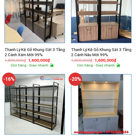
Thanh Lý Kệ Gỗ Khung Sắt 3 Tầng
Thanh Lý Kệ Gỗ Khung Sắt 3 Tầng
2 Cánh Xám Mới 99%
2 Cánh Nâu Mới 99%
Giá
Giá
Giá
Giá
1,800,000
₫
1,600,000
₫
1,800,000
₫
1,600,000
₫
gốc
hiện
gốc
hiện
Còn hàng - Giao nhanh
Còn hàng - Giao nhanh
là:
tại
là:
tại
1,800,000₫.
là:
1,800,000₫.
là:
1,600,000₫.
1,600,000
-16%
-20%