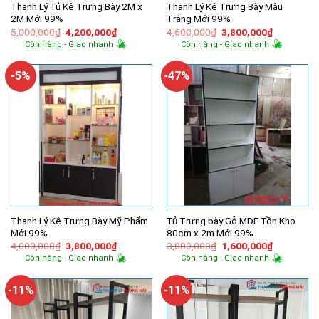
Thanh Lý Tủ Kệ Trưng Bày 2M x
Thanh Lý Kệ Trưng Bày Màu
2M Mới 99%
Trắng Mới 99%
Giá
Giá
Giá
Giá
5,000,000
₫
4,200,000
₫
4,600,000
₫
3,800,000
₫
gốc
hiện
gốc
hiện
Còn hàng - Giao nhanh
Còn hàng - Giao nhanh
là:
tại
là:
tại
5,000,000₫.
là:
4,600,000₫.
là:
4,200,000₫.
3,800,000
-5%
-47%
Thanh Lý Kệ Trưng Bày Mỹ Phẩm
Tủ Trưng bày Gỗ MDF Tồn Kho
Mới 99%
80cm x 2m Mới 99%
Giá
Giá
Giá
Giá
4,000,000
₫
3,800,000
₫
3,000,000
₫
1,600,000
₫
gốc
hiện
gốc
hiện
Còn hàng - Giao nhanh
Còn hàng - Giao nhanh
là:
tại
là:
tại
4,000,000₫.
là:
3,000,000₫.
là:
3,800,000₫.
1,600,000
-11%
-11%