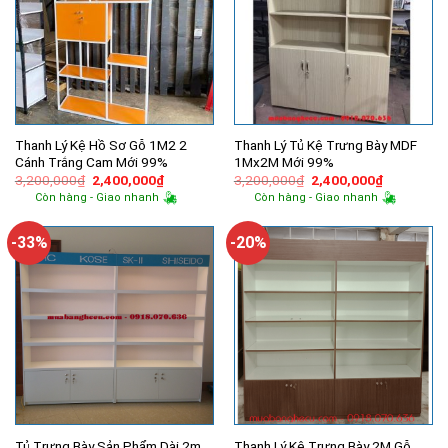
Thanh Lý Kệ Hồ Sơ Gỗ 1M2 2
Thanh Lý Tủ Kệ Trưng Bày MDF
Cánh Trắng Cam Mới 99%
1Mx2M Mới 99%
Giá
Giá
Giá
Giá
3,200,000
₫
2,400,000
₫
3,200,000
₫
2,400,000
₫
gốc
hiện
gốc
hiện
Còn hàng - Giao nhanh
Còn hàng - Giao nhanh
là:
tại
là:
tại
3,200,000₫.
là:
3,200,000₫.
là:
2,400,000₫.
2,400,000
-33%
-20%
Tủ Trưng Bày Sản Phẩm Dài 2m
Thanh Lý Kệ Trưng Bày 2M Gỗ