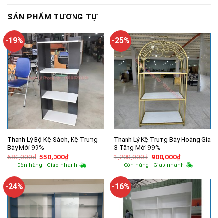
SẢN PHẨM TƯƠNG TỰ
-19%
-25%
Thanh Lý Bộ Kệ Sách, Kệ Trưng
Thanh Lý Kệ Trưng Bày Hoàng Gia
Bày Mới 99%
3 Tầng Mới 99%
Giá
Giá
Giá
Giá
680,000
₫
550,000
₫
1,200,000
₫
900,000
₫
gốc
hiện
gốc
hiện
Còn hàng - Giao nhanh
Còn hàng - Giao nhanh
là:
tại
là:
tại
680,000₫.
là:
1,200,000₫.
là:
550,000₫.
900,000₫.
-24%
-16%