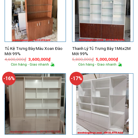
Tủ Kệ Trưng Bày Màu Xoan Đào
Thanh Lý Tủ Trưng Bày 1M6x2M
Mới 99%
Mới 99%
Giá
Giá
Giá
Giá
4,600,000
₫
3,600,000
₫
5,800,000
₫
5,000,000
₫
gốc
hiện
gốc
hiện
Còn hàng - Giao nhanh
Còn hàng - Giao nhanh
là:
tại
là:
tại
4,600,000₫.
là:
5,800,000₫.
là:
3,600,000₫.
5,000,000
-16%
-17%