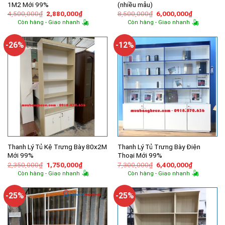
1M2 Mới 99%
(nhiều mẫu)
Giá
Giá
Giá
Giá
4,500,000
₫
2,880,000
₫
8,500,000
₫
6,000,000
₫
gốc
hiện
gốc
hiện
Còn hàng - Giao nhanh
Còn hàng - Giao nhanh
là:
tại
là:
tại
4,500,000₫.
là:
8,500,000₫.
là:
2,880,000₫.
6,000,000
-26%
-12%
Thanh Lý Tủ Kệ Trưng Bày 80x2M
Thanh Lý Tủ Trưng Bày Điện
Mới 99%
Thoại Mới 99%
Giá
Giá
Giá
Giá
2,350,000
₫
1,750,000
₫
7,300,000
₫
6,400,000
₫
gốc
hiện
gốc
hiện
Còn hàng - Giao nhanh
Còn hàng - Giao nhanh
là:
tại
là:
tại
2,350,000₫.
là:
7,300,000₫.
là:
1,750,000₫.
6,400,000
-25%
-25%