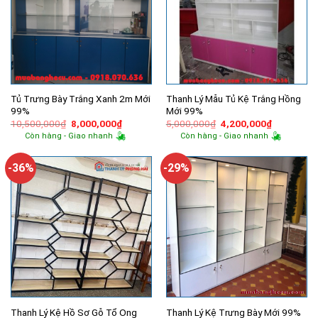
Tủ Trưng Bày Trắng Xanh 2m Mới
Thanh Lý Mẫu Tủ Kệ Trắng Hồng
99%
Mới 99%
Giá
Giá
Giá
Giá
10,500,000
₫
8,000,000
₫
5,000,000
₫
4,200,000
₫
gốc
hiện
gốc
hiện
Còn hàng - Giao nhanh
Còn hàng - Giao nhanh
là:
tại
là:
tại
10,500,000₫.
là:
5,000,000₫.
là:
8,000,000₫.
4,200,000
-36%
-29%
Thanh Lý Kệ Hồ Sơ Gỗ Tổ Ong
Thanh Lý Kệ Trưng Bày Mới 99%