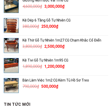
Giường Nệm Bọc Vải 1m6 Cũ
3,300,000₫.
là:
Giá
Giá
4,600,000
₫
3,000,000
₫
2,000,000₫.
gốc
hiện
là:
tại
Kệ Dép 6 Tầng Gỗ Tự Nhiên Cũ
4,600,000₫.
là:
Giá
Giá
380,000
₫
250,000
₫
3,000,000₫.
gốc
hiện
là:
tại
Kệ Thờ Gỗ Tự Nhiên 1m27 Cũ Chạm Khắc Cổ Điển
380,000₫.
là:
Giá
Giá
3,800,000
₫
2,500,000
₫
250,000₫.
gốc
hiện
là:
tại
Kệ Tivi Gỗ Tự Nhiên 1m95 Cũ
3,800,000₫.
là:
Giá
Giá
1,890,000
₫
1,200,000
₫
2,500,000₫.
gốc
hiện
là:
tại
Bàn Làm Việc 1m2 Cũ Kèm Tủ Hồ Sơ Treo
1,890,000₫.
là:
Giá
Giá
790,000
₫
500,000
₫
1,200,000₫.
gốc
hiện
là:
tại
790,000₫.
là:
TIN TỨC MỚI
500,000₫.