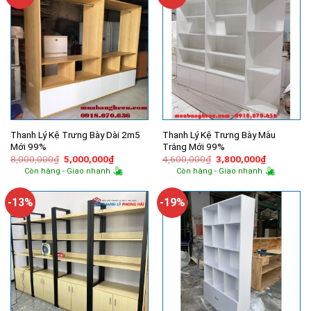
Thanh Lý Kệ Trưng Bày Dài 2m5
Thanh Lý Kệ Trưng Bày Màu
Mới 99%
Trắng Mới 99%
Giá
Giá
Giá
Giá
8,000,000
₫
5,000,000
₫
4,600,000
₫
3,800,000
₫
gốc
hiện
gốc
hiện
Còn hàng - Giao nhanh
Còn hàng - Giao nhanh
là:
tại
là:
tại
8,000,000₫.
là:
4,600,000₫.
là:
5,000,000₫.
3,800,000
-13%
-19%