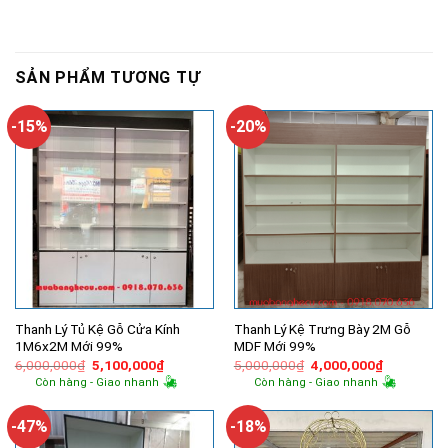
SẢN PHẨM TƯƠNG TỰ
-15%
-20%
Thanh Lý Tủ Kệ Gỗ Cửa Kính
Thanh Lý Kệ Trưng Bày 2M Gỗ
1M6x2M Mới 99%
MDF Mới 99%
Giá
Giá
Giá
Giá
6,000,000
₫
5,100,000
₫
5,000,000
₫
4,000,000
₫
gốc
hiện
gốc
hiện
Còn hàng - Giao nhanh
Còn hàng - Giao nhanh
là:
tại
là:
tại
6,000,000₫.
là:
5,000,000₫.
là:
5,100,000₫.
4,000,000
-47%
-18%