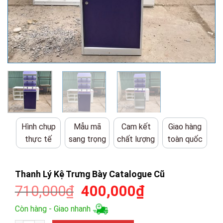
Hình chụp
Mẫu mã
Cam kết
Giao hàng
thực tế
sang trọng
chất lượng
toàn quốc
Thanh Lý Kệ Trưng Bày Catalogue Cũ
Giá
Giá
710,000
₫
400,000
₫
gốc
hiện
Còn hàng - Giao nhanh
là:
tại