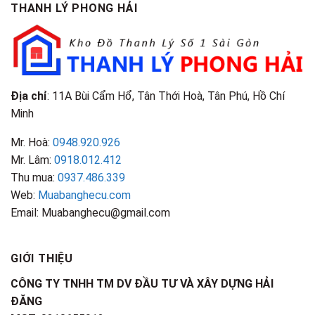
TPHCM
THANH LÝ PHONG HẢI
Loại
Điểm
&
Nhận
Đặc
Biết
Điểm
Nhận
Biết
Địa chỉ
: 11A Bùi Cẩm Hổ, Tân Thới Hoà, Tân Phú, Hồ Chí
Minh
Mr. Hoà:
0948.920.926
Mr. Lâm:
0918.012.412
Thu mua:
0937.486.339
Web:
Muabanghecu.com
Email: Muabanghecu@gmail.com
GIỚI THIỆU
CÔNG TY TNHH TM DV ĐẦU TƯ VÀ XÂY DỰNG HẢI
ĐĂNG