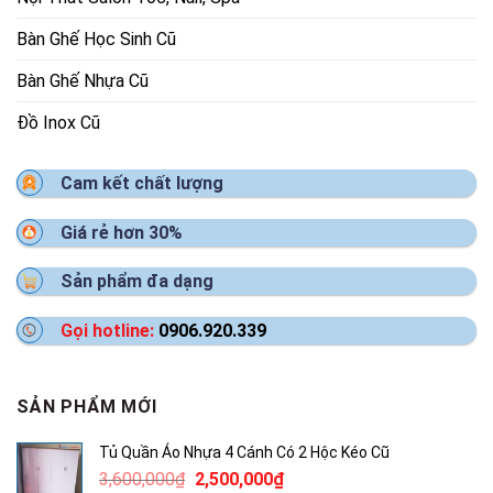
Bàn Ghế Học Sinh Cũ
Bàn Ghế Nhựa Cũ
Đồ Inox Cũ
Cam kết chất lượng
Giá rẻ hơn 30%
Sản phẩm đa dạng
Gọi hotline:
0906.920.339
SẢN PHẨM MỚI
Tủ Quần Áo Nhựa 4 Cánh Có 2 Hộc Kéo Cũ
Giá
Giá
3,600,000
₫
2,500,000
₫