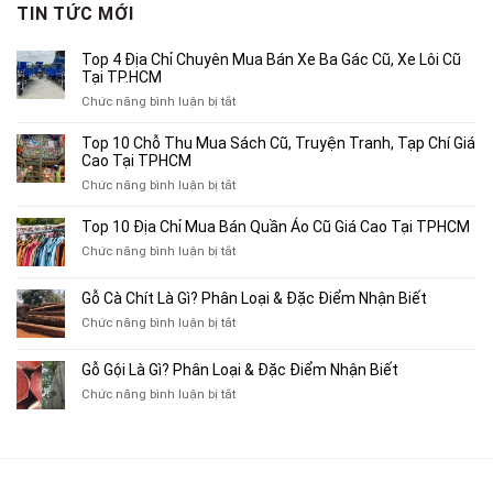
4,950,000₫.
là:
TIN TỨC MỚI
3,500,000₫.
Top 4 Địa Chỉ Chuyên Mua Bán Xe Ba Gác Cũ, Xe Lôi Cũ
Tại TP.HCM
ở
Chức năng bình luận bị tắt
Top
4
Top 10 Chỗ Thu Mua Sách Cũ, Truyện Tranh, Tạp Chí Giá
Địa
Cao Tại TPHCM
Chỉ
ở
Chức năng bình luận bị tắt
Chuyên
Top
Mua
10
Top 10 Địa Chỉ Mua Bán Quần Áo Cũ Giá Cao Tại TPHCM
Bán
Chỗ
Xe
ở
Chức năng bình luận bị tắt
Thu
Ba
Top
Mua
Gác
10
Gỗ Cà Chít Là Gì? Phân Loại & Đặc Điểm Nhận Biết
Sách
Cũ,
Địa
Cũ,
ở
Chức năng bình luận bị tắt
Xe
Chỉ
Truyện
Gỗ
Lôi
Mua
Tranh,
Cà
Cũ
Bán
Gỗ Gội Là Gì? Phân Loại & Đặc Điểm Nhận Biết
Tạp
Chít
Tại
Quần
Chí
ở
Chức năng bình luận bị tắt
Là
TP.HCM
Áo
Giá
Gỗ
Gì?
Cũ
Cao
Gội
Phân
Giá
Tại
Là
Loại
Cao
TPHCM
Gì?
&
Tại
Phân
Đặc