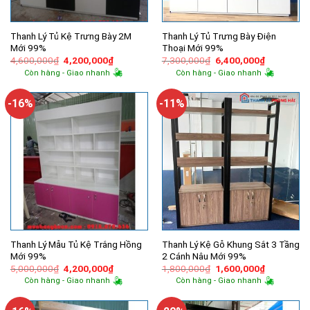
Thanh Lý Tủ Kệ Trưng Bày 2M
Thanh Lý Tủ Trưng Bày Điện
Mới 99%
Thoại Mới 99%
Giá
Giá
Giá
Giá
4,600,000
₫
4,200,000
₫
7,300,000
₫
6,400,000
₫
gốc
hiện
gốc
hiện
Còn hàng - Giao nhanh
Còn hàng - Giao nhanh
là:
tại
là:
tại
4,600,000₫.
là:
7,300,000₫.
là:
4,200,000₫.
6,400,000
-16%
-11%
Thanh Lý Mẫu Tủ Kệ Trắng Hồng
Thanh Lý Kệ Gỗ Khung Sắt 3 Tầng
Mới 99%
2 Cánh Nâu Mới 99%
Giá
Giá
Giá
Giá
5,000,000
₫
4,200,000
₫
1,800,000
₫
1,600,000
₫
gốc
hiện
gốc
hiện
Còn hàng - Giao nhanh
Còn hàng - Giao nhanh
là:
tại
là:
tại
5,000,000₫.
là:
1,800,000₫.
là:
4,200,000₫.
1,600,000