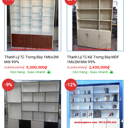
Thanh Lý Tủ Trưng Bày 1M6x2M
Thanh Lý Tủ Kệ Trưng Bày MDF
Mới 99%
1Mx2M Mới 99%
Giá
Giá
Giá
Giá
5,800,000
₫
5,000,000
₫
3,200,000
₫
2,400,000
₫
gốc
hiện
gốc
hiện
Còn hàng - Giao nhanh
Còn hàng - Giao nhanh
là:
tại
là:
tại
5,800,000₫.
là:
3,200,000₫.
là:
5,000,000₫.
2,400,000
-9%
-12%