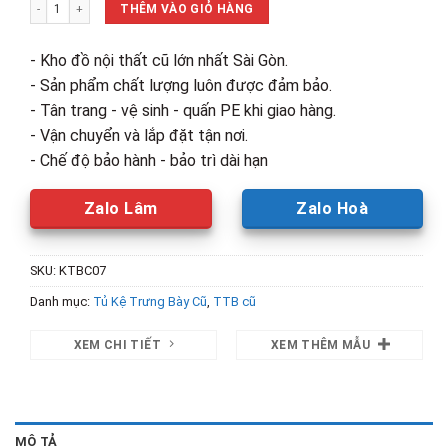
Thanh Lý Kệ Trưng Bày Catalogue Cũ số lượng
710,000₫.
là:
THÊM VÀO GIỎ HÀNG
400,000₫.
- Kho đồ nội thất cũ lớn nhất Sài Gòn.
- Sản phẩm chất lượng luôn được đảm bảo.
- Tân trang - vệ sinh - quấn PE khi giao hàng.
- Vận chuyển và lắp đặt tận nơi.
- Chế độ bảo hành - bảo trì dài hạn
Zalo Lâm
Zalo Hoà
SKU:
KTBC07
Danh mục:
Tủ Kệ Trưng Bày Cũ
,
TTB cũ
XEM CHI TIẾT
XEM THÊM MẪU
MÔ TẢ