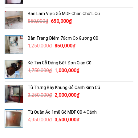
gốc
hiện
là:
tại
Bàn Làm Việc Gỗ MDF Chân Chữ L Cũ
3,600,000₫.
là:
Giá
Giá
850,000
₫
650,000
₫
2,500,000₫.
gốc
hiện
là:
tại
Bàn Trang Điểm 76cm Có Gương Cũ
850,000₫.
là:
Giá
Giá
1,250,000
₫
850,000
₫
650,000₫.
gốc
hiện
là:
tại
Kệ Tivi Gỗ Dáng Bệt Đơn Giản Cũ
1,250,000₫.
là:
Giá
Giá
1,750,000
₫
1,000,000
₫
850,000₫.
gốc
hiện
là:
tại
Tủ Trưng Bày Khung Gỗ Cánh Kính Cũ
1,750,000₫.
là:
Giá
Giá
3,250,000
₫
2,000,000
₫
1,000,000₫.
gốc
hiện
là:
tại
Tủ Quần Áo 1m8 Gỗ MDF Cũ 4 Cánh
3,250,000₫.
là:
Giá
Giá
4,950,000
₫
3,500,000
₫
2,000,000₫.
gốc
hiện
là:
tại