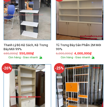
Thanh Lý Bộ Kệ Sách, Kệ Trưng
Tủ Trưng Bày Sản Phẩm 2M Mới
Bày Mới 99%
99%
Giá
Giá
Giá
Giá
680,000
₫
550,000
₫
6,000,000
₫
4,000,000
₫
gốc
hiện
gốc
hiện
Còn hàng - Giao nhanh
Còn hàng - Giao nhanh
là:
tại
là:
tại
680,000₫.
là:
6,000,000₫.
là:
550,000₫.
4,000,000
-26%
-25%