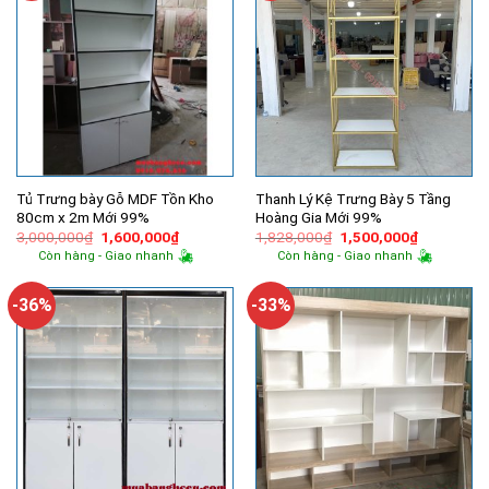
Tủ Trưng bày Gỗ MDF Tồn Kho
Thanh Lý Kệ Trưng Bày 5 Tầng
80cm x 2m Mới 99%
Hoàng Gia Mới 99%
Giá
Giá
Giá
Giá
3,000,000
₫
1,600,000
₫
1,828,000
₫
1,500,000
₫
gốc
hiện
gốc
hiện
Còn hàng - Giao nhanh
Còn hàng - Giao nhanh
là:
tại
là:
tại
3,000,000₫.
là:
1,828,000₫.
là:
1,600,000₫.
1,500,000
-36%
-33%