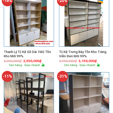
-16%
-20%
Thanh Lý Tủ Kệ Gỗ Dài 1M2 Tồn
Tủ Kệ Trưng Bày Tồn Kho Trắng
Kho Mới 99%
Viền Đen Mới 99%
Giá
Giá
Giá
Giá
3,050,000
₫
2,550,000
₫
3,950,000
₫
3,150,000
₫
gốc
hiện
gốc
hiện
Còn hàng - Giao nhanh
Còn hàng - Giao nhanh
là:
tại
là:
tại
3,050,000₫.
là:
3,950,000₫.
là:
2,550,000₫.
3,150,000
-11%
-31%