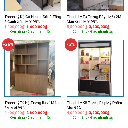
Thanh Lý Kệ Gỗ Khung Sắt 3 Tầng
Thanh Lý Tủ Trưng Bày 1M6x2M
2 Cánh Xám Mới 99%
Màu Kem Mới 99%
Giá
Giá
Giá
Giá
1,800,000
₫
1,600,000
₫
5,500,000
₫
3,800,000
₫
gốc
hiện
gốc
hiện
Còn hàng - Giao nhanh
Còn hàng - Giao nhanh
là:
tại
là:
tại
1,800,000₫.
là:
5,500,000₫.
là:
1,600,000₫.
3,800,000
-36%
-5%
Thanh Lý Tủ Kệ Trưng Bày 1M4 x
Thanh Lý Kệ Trưng Bày Mỹ Phẩm
2M Mới 99%
Mới 99%
Giá
Giá
Giá
Giá
4,400,000
₫
2,800,000
₫
4,000,000
₫
3,800,000
₫
gốc
hiện
gốc
hiện
Còn hàng - Giao nhanh
Còn hàng - Giao nhanh
là:
tại
là:
tại
4,400,000₫.
là:
4,000,000₫.
là:
2,800,000₫.
3,800,000