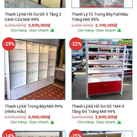
Thanh Lý Kệ Hồ Sợ Gỗ 3 Tầng 2
Thanh Lý Tủ Trưng Bày Full Màu
Cánh Cửa Mới 99%
Trắng Mới 99%
Giá
Giá
Giá
Giá
3,200,000
₫
2,800,000
₫
2,600,000
₫
2,100,000
₫
gốc
hiện
gốc
hiện
Còn hàng - Giao nhanh
Còn hàng - Giao nhanh
là:
tại
là:
tại
3,200,000₫.
là:
2,600,000₫.
là:
2,800,000₫.
2,100,000
-29%
-22%
Thanh Lý Kệ Trưng Bày Mới 99%
Thanh Lý Kệ Hồ Sơ Gỗ 1M4 4
(nhiều mẫu)
Tầng Đỏ Trắng Mới 99%
Giá
Giá
Giá
Giá
8,500,000
₫
6,000,000
₫
3,600,000
₫
2,800,000
₫
gốc
hiện
gốc
hiện
Còn hàng - Giao nhanh
Còn hàng - Giao nhanh
là:
tại
là:
tại
8,500,000₫.
là:
3,600,000₫.
là:
6,000,000₫.
2,800,000
-14%
-25%