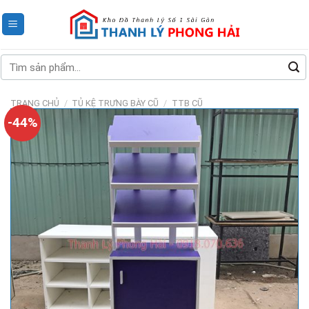
Skip
to
content
Tìm
kiếm:
TRANG CHỦ
/
TỦ KỆ TRƯNG BÀY CŨ
/
TTB CŨ
-44%