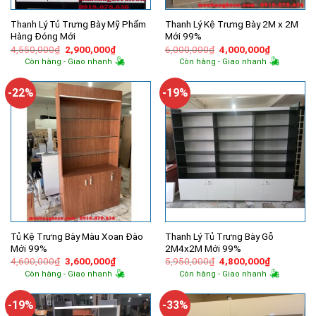
Thanh Lý Tủ Trưng Bày Mỹ Phẩm
Thanh Lý Kệ Trưng Bày 2M x 2M
Hàng Đóng Mới
Mới 99%
Giá
Giá
Giá
Giá
4,550,000
₫
2,900,000
₫
6,000,000
₫
4,000,000
₫
gốc
hiện
gốc
hiện
Còn hàng - Giao nhanh
Còn hàng - Giao nhanh
là:
tại
là:
tại
4,550,000₫.
là:
6,000,000₫.
là:
2,900,000₫.
4,000,000
-22%
-19%
Tủ Kệ Trưng Bày Màu Xoan Đào
Thanh Lý Tủ Trưng Bày Gỗ
Mới 99%
2M4x2M Mới 99%
Giá
Giá
Giá
Giá
4,600,000
₫
3,600,000
₫
5,950,000
₫
4,800,000
₫
gốc
hiện
gốc
hiện
Còn hàng - Giao nhanh
Còn hàng - Giao nhanh
là:
tại
là:
tại
4,600,000₫.
là:
5,950,000₫.
là:
3,600,000₫.
4,800,000
-19%
-33%