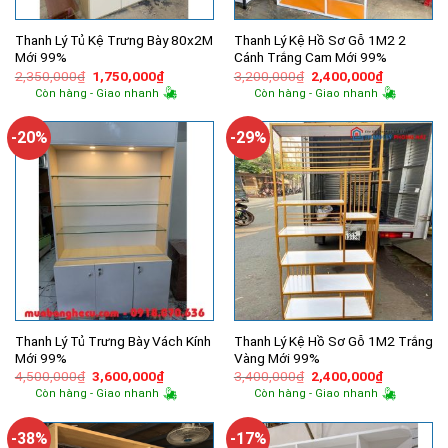
Thanh Lý Tủ Kệ Trưng Bày 80x2M
Thanh Lý Kệ Hồ Sơ Gỗ 1M2 2
Mới 99%
Cánh Trắng Cam Mới 99%
Giá
Giá
Giá
Giá
2,350,000
₫
1,750,000
₫
3,200,000
₫
2,400,000
₫
gốc
hiện
gốc
hiện
Còn hàng - Giao nhanh
Còn hàng - Giao nhanh
là:
tại
là:
tại
2,350,000₫.
là:
3,200,000₫.
là:
1,750,000₫.
2,400,000
-20%
-29%
Thanh Lý Tủ Trưng Bày Vách Kính
Thanh Lý Kệ Hồ Sơ Gỗ 1M2 Trắng
Mới 99%
Vàng Mới 99%
Giá
Giá
Giá
Giá
4,500,000
₫
3,600,000
₫
3,400,000
₫
2,400,000
₫
gốc
hiện
gốc
hiện
Còn hàng - Giao nhanh
Còn hàng - Giao nhanh
là:
tại
là:
tại
4,500,000₫.
là:
3,400,000₫.
là:
3,600,000₫.
2,400,000
-38%
-17%