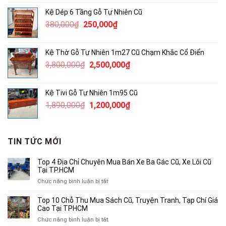
là:
tại
Kệ Dép 6 Tầng Gỗ Tự Nhiên Cũ
4,600,000₫.
là:
Giá
Giá
380,000
₫
250,000
₫
3,000,000₫.
gốc
hiện
là:
tại
Kệ Thờ Gỗ Tự Nhiên 1m27 Cũ Chạm Khắc Cổ Điển
380,000₫.
là:
Giá
Giá
3,800,000
₫
2,500,000
₫
250,000₫.
gốc
hiện
là:
tại
Kệ Tivi Gỗ Tự Nhiên 1m95 Cũ
3,800,000₫.
là:
Giá
Giá
1,890,000
₫
1,200,000
₫
2,500,000₫.
gốc
hiện
là:
tại
1,890,000₫.
là:
TIN TỨC MỚI
1,200,000₫.
Top 4 Địa Chỉ Chuyên Mua Bán Xe Ba Gác Cũ, Xe Lôi Cũ
Tại TP.HCM
ở
Chức năng bình luận bị tắt
Top
4
Top 10 Chỗ Thu Mua Sách Cũ, Truyện Tranh, Tạp Chí Giá
Địa
Cao Tại TPHCM
Chỉ
ở
Chức năng bình luận bị tắt
Chuyên