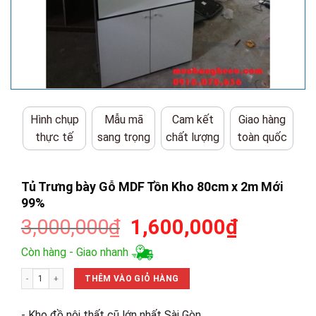
Hình chụp
Mẫu mã
Cam kết
Giao hàng
thực tế
sang trọng
chất lượng
toàn quốc
Tủ Trưng bày Gỗ MDF Tồn Kho 80cm x 2m Mới
99%
Giá
Giá
3,000,000
₫
1,600,000
₫
gốc
hiện
Còn hàng - Giao nhanh
là:
tại
Tủ Trưng bày Gỗ MDF Tồn Kho 80cm x 2m Mới 99% số lượng
3,000,000₫.
là:
THÊM VÀO GIỎ HÀNG
1,600,00
- Kho đồ nội thất cũ lớn nhất Sài Gòn.