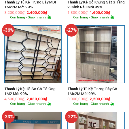
Thanh Lý Tủ Kệ Trưng Bày MDF
Thanh Lý Kệ Gỗ Khung Sắt 3 Tầng
1Mx2M Mới 99%
2 Cánh Nâu Mới 99%
Giá
Giá
Giá
Giá
3,200,000
₫
2,400,000
₫
1,800,000
₫
1,600,000
₫
gốc
hiện
gốc
hiện
Còn hàng - Giao nhanh
Còn hàng - Giao nhanh
là:
tại
là:
tại
3,200,000₫.
là:
1,800,000₫.
là:
2,400,000₫.
1,600,000
-36%
-27%
Thanh Lý Kệ Hồ Sơ Gỗ Tổ Ong
Thanh Lý Tủ Kệ Trưng Bày Gỗ
1M2 Mới 99%
1Mx2M Mới 99%
Giá
Giá
Giá
Giá
4,500,000
₫
2,880,000
₫
3,000,000
₫
2,200,000
₫
gốc
hiện
gốc
hiện
Còn hàng - Giao nhanh
Còn hàng - Giao nhanh
là:
tại
là:
tại
4,500,000₫.
là:
3,000,000₫.
là:
2,880,000₫.
2,200,000
-33%
-22%