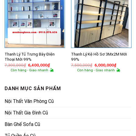
Thanh Lý Tủ Trưng Bày Điện
Thanh Lý Kệ Hồ Sơ 3Mx2M Mới
Thoại Mới 99%
99%
Giá
Giá
Giá
Giá
7,300,000
₫
6,400,000
₫
7,500,000
₫
6,000,000
₫
gốc
hiện
gốc
hiện
Còn hàng - Giao nhanh
Còn hàng - Giao nhanh
là:
tại
là:
tại
7,300,000₫.
là:
7,500,000₫.
là:
6,400,000₫.
6,000,000
DANH MỤC SẢN PHẨM
Nội Thất Văn Phòng Cũ
Nội Thất Gia Đình Cũ
Bàn Ghế Sofa Cũ
Tủ Quần Áo Cũ