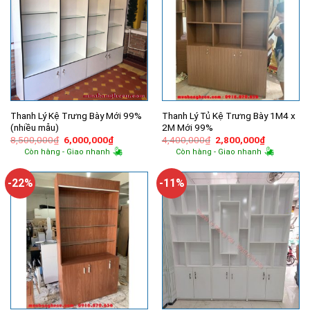
Thanh Lý Kệ Trưng Bày Mới 99%
Thanh Lý Tủ Kệ Trưng Bày 1M4 x
(nhiều mẫu)
2M Mới 99%
Giá
Giá
Giá
Giá
8,500,000
₫
6,000,000
₫
4,400,000
₫
2,800,000
₫
gốc
hiện
gốc
hiện
Còn hàng - Giao nhanh
Còn hàng - Giao nhanh
là:
tại
là:
tại
8,500,000₫.
là:
4,400,000₫.
là:
6,000,000₫.
2,800,000
-22%
-11%