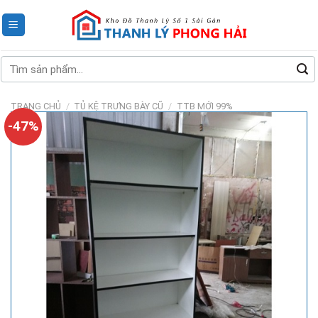
Skip
to
content
Tìm
kiếm:
TRANG CHỦ
/
TỦ KỆ TRƯNG BÀY CŨ
/
TTB MỚI 99%
-47%