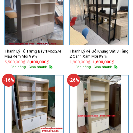
Thanh Lý Tủ Trưng Bày 1M6x2M
Thanh Lý Kệ Gỗ Khung Sắt 3 Tầng
Màu Kem Mới 99%
2 Cánh Xám Mới 99%
Giá
Giá
Giá
Giá
5,500,000
₫
3,800,000
₫
1,800,000
₫
1,600,000
₫
gốc
hiện
gốc
hiện
Còn hàng - Giao nhanh
Còn hàng - Giao nhanh
là:
tại
là:
tại
5,500,000₫.
là:
1,800,000₫.
là:
3,800,000₫.
1,600,000
-16%
-26%