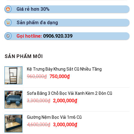
Giá rẻ hơn 30%
Sản phẩm đa dạng
Gọi hotline:
0906.920.339
SẢN PHẨM MỚI
Kệ Trưng Bày Khung Sắt Cũ Nhiều Tầng
Giá
Giá
960,000
₫
750,000
₫
gốc
hiện
là:
tại
Sofa Băng 3 Chỗ Bọc Vải Xanh Kèm 2 Đôn Cũ
960,000₫.
là:
Giá
Giá
3,300,000
₫
2,000,000
₫
750,000₫.
gốc
hiện
là:
tại
Giường Nệm Bọc Vải 1m6 Cũ
3,300,000₫.
là:
Giá
Giá
4,600,000
₫
3,000,000
₫
2,000,000₫.
gốc
hiện