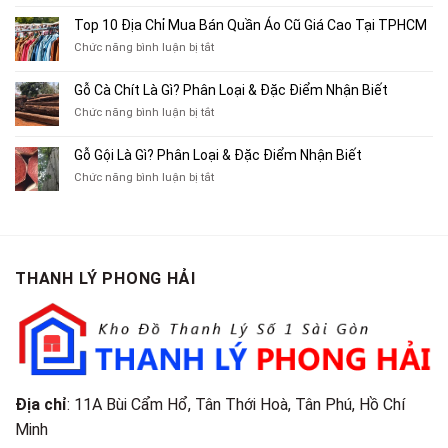
Top
Mua
10
Top 10 Địa Chỉ Mua Bán Quần Áo Cũ Giá Cao Tại TPHCM
Bán
Chỗ
Xe
ở
Chức năng bình luận bị tắt
Thu
Ba
Top
Mua
Gác
10
Gỗ Cà Chít Là Gì? Phân Loại & Đặc Điểm Nhận Biết
Sách
Cũ,
Địa
Cũ,
ở
Chức năng bình luận bị tắt
Xe
Chỉ
Truyện
Gỗ
Lôi
Mua
Tranh,
Cà
Cũ
Bán
Gỗ Gội Là Gì? Phân Loại & Đặc Điểm Nhận Biết
Tạp
Chít
Tại
Quần
Chí
ở
Chức năng bình luận bị tắt
Là
TP.HCM
Áo
Giá
Gỗ
Gì?
Cũ
Cao
Gội
Phân
Giá
Tại
Là
Loại
Cao
TPHCM
Gì?
&
Tại
Phân
Đặc
TPHCM
THANH LÝ PHONG HẢI
Loại
Điểm
&
Nhận
Đặc
Biết
Điểm
Nhận
Biết
Địa chỉ
: 11A Bùi Cẩm Hổ, Tân Thới Hoà, Tân Phú, Hồ Chí
Minh