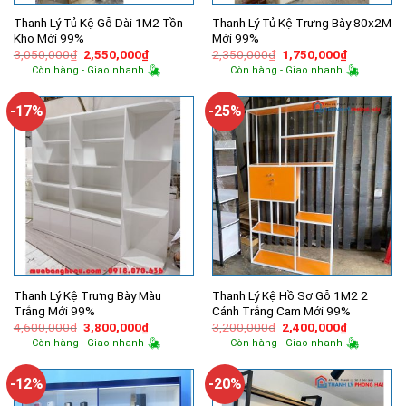
Thanh Lý Tủ Kệ Gỗ Dài 1M2 Tồn
Thanh Lý Tủ Kệ Trưng Bày 80x2M
Kho Mới 99%
Mới 99%
Giá
Giá
Giá
Giá
3,050,000
₫
2,550,000
₫
2,350,000
₫
1,750,000
₫
gốc
hiện
gốc
hiện
Còn hàng - Giao nhanh
Còn hàng - Giao nhanh
là:
tại
là:
tại
3,050,000₫.
là:
2,350,000₫.
là:
2,550,000₫.
1,750,000
-17%
-25%
Thanh Lý Kệ Trưng Bày Màu
Thanh Lý Kệ Hồ Sơ Gỗ 1M2 2
Trắng Mới 99%
Cánh Trắng Cam Mới 99%
Giá
Giá
Giá
Giá
4,600,000
₫
3,800,000
₫
3,200,000
₫
2,400,000
₫
gốc
hiện
gốc
hiện
Còn hàng - Giao nhanh
Còn hàng - Giao nhanh
là:
tại
là:
tại
4,600,000₫.
là:
3,200,000₫.
là:
3,800,000₫.
2,400,000
-12%
-20%