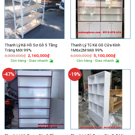
Thanh Lý Kệ Hồ Sơ Gỗ 5 Tầng
Thanh Lý Tủ Kệ Gỗ Cửa Kính
Trắng Mới 99%
1M6x2M Mới 99%
Giá
Giá
Giá
Giá
3,000,000
₫
2,160,000
₫
6,000,000
₫
5,100,000
₫
gốc
hiện
gốc
hiện
Còn hàng - Giao nhanh
Còn hàng - Giao nhanh
là:
tại
là:
tại
3,000,000₫.
là:
6,000,000₫.
là:
2,160,000₫.
5,100,000
-47%
-19%