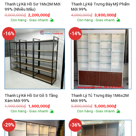
Thanh Lý Kệ Hồ Sơ 1Mx2M Mới
Thanh Lý Kệ Trưng Bày Mỹ Phẩm
99% (Nhiều Mẫu)
Mới 99%
Giá
Giá
Giá
Giá
3,000,000
₫
2,200,000
₫
4,000,000
₫
3,800,000
₫
gốc
hiện
gốc
hiện
Còn hàng - Giao nhanh
Còn hàng - Giao nhanh
là:
tại
là:
tại
3,000,000₫.
là:
4,000,000₫.
là:
2,200,000₫.
3,800,000
-16%
-14%
Thanh Lý Kê Hồ Sơ Gỗ 5 Tầng
Thanh Lý Tủ Trưng Bày 1M6x2M
Xám Mới 99%
Mới 99%
Giá
Giá
Giá
Giá
1,900,000
₫
1,600,000
₫
5,800,000
₫
5,000,000
₫
gốc
hiện
gốc
hiện
Còn hàng - Giao nhanh
Còn hàng - Giao nhanh
là:
tại
là:
tại
1,900,000₫.
là:
5,800,000₫.
là:
1,600,000₫.
5,000,000
-29%
-36%