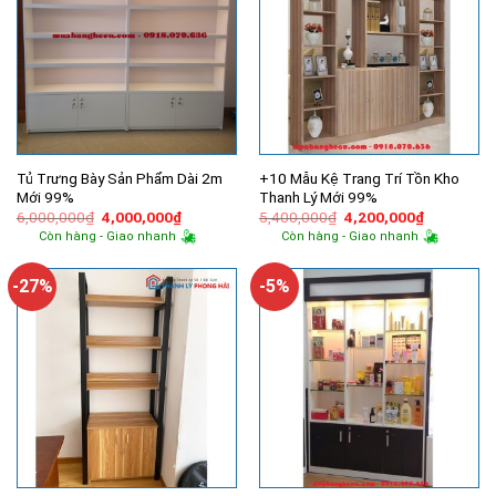
Tủ Trưng Bày Sản Phẩm Dài 2m
+10 Mẫu Kệ Trang Trí Tồn Kho
Mới 99%
Thanh Lý Mới 99%
Giá
Giá
Giá
Giá
6,000,000
₫
4,000,000
₫
5,400,000
₫
4,200,000
₫
gốc
hiện
gốc
hiện
Còn hàng - Giao nhanh
Còn hàng - Giao nhanh
là:
tại
là:
tại
6,000,000₫.
là:
5,400,000₫.
là:
4,000,000₫.
4,200,000
-27%
-5%