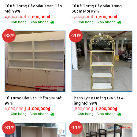
Tủ Kệ Trưng Bày Màu Xoan Đào
Tủ Kệ Trưng Bày Màu Trắng
Mới 99%
60cm Mới 99%
Giá
Giá
Giá
Giá
4,600,000
₫
3,600,000
₫
1,350,000
₫
1,200,000
₫
gốc
hiện
gốc
hiện
Còn hàng - Giao nhanh
Còn hàng - Giao nhanh
là:
tại
là:
tại
4,600,000₫.
là:
1,350,000₫.
là:
3,600,000₫.
1,200,000
-33%
-20%
Tủ Trưng Bày Sản Phẩm 2M Mới
Thanh Lý Kệ Hoàng Gia Sắt 4
99%
Tầng Mới 99%
Giá
Giá
Giá
Giá
6,000,000
₫
4,000,000
₫
1,500,000
₫
1,200,000
₫
gốc
hiện
gốc
hiện
Còn hàng - Giao nhanh
Còn hàng - Giao nhanh
là:
tại
là:
tại
6,000,000₫.
là:
1,500,000₫.
là:
4,000,000₫.
1,200,000
-31%
-11%