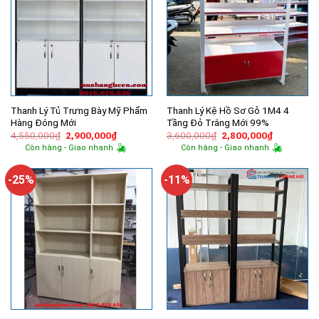
Thanh Lý Tủ Trưng Bày Mỹ Phẩm
Thanh Lý Kệ Hồ Sơ Gỗ 1M4 4
Hàng Đóng Mới
Tầng Đỏ Trắng Mới 99%
Giá
Giá
Giá
Giá
4,550,000
₫
2,900,000
₫
3,600,000
₫
2,800,000
₫
gốc
hiện
gốc
hiện
Còn hàng - Giao nhanh
Còn hàng - Giao nhanh
là:
tại
là:
tại
4,550,000₫.
là:
3,600,000₫.
là:
2,900,000₫.
2,800,000
-25%
-11%