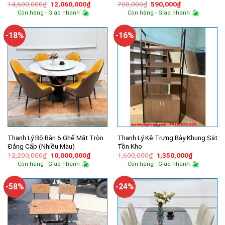
Giá
Giá
Giá
Giá
14,600,000
₫
12,060,000
₫
700,000
₫
590,000
₫
gốc
hiện
gốc
hiện
Còn hàng - Giao nhanh
Còn hàng - Giao nhanh
là:
tại
là:
tại
14,600,000₫.
là:
700,000₫.
là:
12,060,000₫.
590,000₫.
-18%
-16%
Thanh Lý Bộ Bàn 6 Ghế Mặt Tròn
Thanh Lý Kệ Trưng Bày Khung Sắt
Đẳng Cấp (Nhiều Màu)
Tồn Kho
Giá
Giá
Giá
Giá
12,200,000
₫
10,000,000
₫
1,600,000
₫
1,350,000
₫
gốc
hiện
gốc
hiện
Còn hàng - Giao nhanh
Còn hàng - Giao nhanh
là:
tại
là:
tại
12,200,000₫.
là:
1,600,000₫.
là:
10,000,000₫.
1,350,000
-58%
-24%