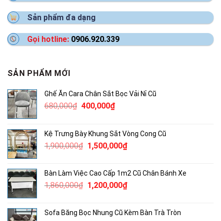
Sản phẩm đa dạng
Gọi hotline:
0906.920.339
SẢN PHẨM MỚI
Ghế Ăn Cara Chân Sắt Bọc Vải Nỉ Cũ
Giá
Giá
680,000
₫
400,000
₫
gốc
hiện
là:
tại
Kệ Trưng Bày Khung Sắt Vòng Cong Cũ
680,000₫.
là:
Giá
Giá
1,900,000
₫
1,500,000
₫
400,000₫.
gốc
hiện
là:
tại
Bàn Làm Việc Cao Cấp 1m2 Cũ Chân Bánh Xe
1,900,000₫.
là:
Giá
Giá
1,860,000
₫
1,200,000
₫
1,500,000₫.
gốc
hiện
là:
tại
Sofa Băng Bọc Nhung Cũ Kèm Bàn Trà Tròn
1,860,000₫.
là: