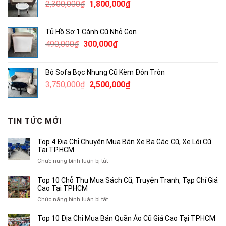
Giá
Giá
2,300,000
₫
1,800,000
₫
1,200,000₫.
gốc
hiện
là:
tại
Tủ Hồ Sơ 1 Cánh Cũ Nhỏ Gọn
2,300,000₫.
là:
Giá
Giá
490,000
₫
300,000
₫
1,800,000₫.
gốc
hiện
là:
tại
Bộ Sofa Bọc Nhung Cũ Kèm Đôn Tròn
490,000₫.
là:
Giá
Giá
3,750,000
₫
2,500,000
₫
300,000₫.
gốc
hiện
là:
tại
3,750,000₫.
là:
TIN TỨC MỚI
2,500,000₫.
Top 4 Địa Chỉ Chuyên Mua Bán Xe Ba Gác Cũ, Xe Lôi Cũ
Tại TP.HCM
ở
Chức năng bình luận bị tắt
Top
4
Top 10 Chỗ Thu Mua Sách Cũ, Truyện Tranh, Tạp Chí Giá
Địa
Cao Tại TPHCM
Chỉ
ở
Chức năng bình luận bị tắt
Chuyên
Top
Mua
10
Top 10 Địa Chỉ Mua Bán Quần Áo Cũ Giá Cao Tại TPHCM
Bán
Chỗ