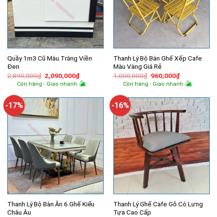
Quầy 1m3 Cũ Màu Trắng Viền
Thanh Lý Bộ Bàn Ghế Xếp Cafe
Đen
Màu Vàng Giá Rẻ
Giá
Giá
Giá
Giá
2,890,000
₫
2,090,000
₫
1,000,000
₫
960,000
₫
gốc
hiện
gốc
hiện
Còn hàng - Giao nhanh
Còn hàng - Giao nhanh
là:
tại
là:
tại
2,890,000₫.
là:
1,000,000₫.
là:
2,090,000₫.
960,000₫.
-17%
-16%
Thanh Lý Bộ Bàn Ăn 6 Ghế Kiểu
Thanh Lý Ghế Cafe Gỗ Có Lưng
Châu Âu
Tựa Cao Cấp