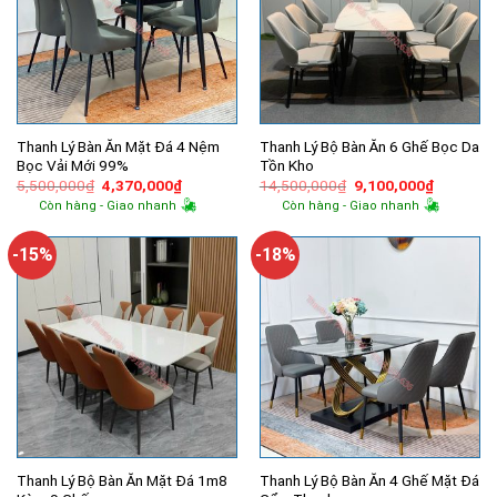
Thanh Lý Bàn Ăn Mặt Đá 4 Nệm
Thanh Lý Bộ Bàn Ăn 6 Ghế Bọc Da
Bọc Vải Mới 99%
Tồn Kho
Giá
Giá
Giá
Giá
5,500,000
₫
4,370,000
₫
14,500,000
₫
9,100,000
₫
gốc
hiện
gốc
hiện
Còn hàng - Giao nhanh
Còn hàng - Giao nhanh
là:
tại
là:
tại
5,500,000₫.
là:
14,500,000₫.
là:
4,370,000₫.
9,100,00
-15%
-18%
Thanh Lý Bộ Bàn Ăn Mặt Đá 1m8
Thanh Lý Bộ Bàn Ăn 4 Ghế Mặt Đá