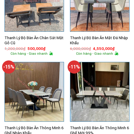
Thanh Lý Bộ Bàn Ăn Chân Sắt Mặt
Thanh Lý Bộ Bàn Ăn Mặt Đá Nhập
Gỗ Cũ
Khẩu
Giá
Giá
Giá
Giá
1,200,000
₫
500,000
₫
6,000,000
₫
4,550,000
₫
gốc
hiện
gốc
hiện
Còn hàng - Giao nhanh
Còn hàng - Giao nhanh
là:
tại
là:
tại
1,200,000₫.
là:
6,000,000₫.
là:
500,000₫.
4,550,000
-15%
-11%
Thanh Lý Bộ Bàn Ăn Thông Minh 6
Thanh Lý Bộ Bàn Ăn Thông Minh 6
Ghế Nhập Khẩu
Ghế Mới 99%