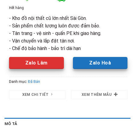
là:
tại
Hết hàng
4,100,000₫.
là:
- Kho đồ nội thất cũ lớn nhất Sài Gòn.
2,800,00
- Sản phẩm chất lượng luôn được đảm bảo.
- Tân trang - vệ sinh - quấn PE khi giao hàng.
- Vận chuyển và lắp đặt tận nơi.
- Chế độ bảo hành - bảo trì dài hạn
Zalo Lâm
Zalo Hoà
Danh mục:
Đã Bán
XEM CHI TIẾT
XEM THÊM MẪU
MÔ TẢ