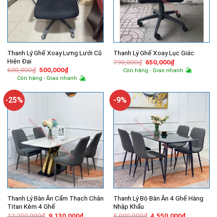
Thanh Lý Ghế Xoay Lưng Lưới Cũ
Thanh Lý Ghế Xoay Lục Giác
Hiện Đại
Giá
Giá
790,000
₫
650,000
₫
gốc
hiện
Giá
Giá
600,000
₫
500,000
₫
Còn hàng - Giao nhanh
là:
tại
gốc
hiện
Còn hàng - Giao nhanh
790,000₫.
là:
là:
tại
650,000₫.
600,000₫.
là:
500,000₫.
-25%
-9%
Thanh Lý Bàn Ăn Cẩm Thạch Chân
Thanh Lý Bộ Bàn Ăn 4 Ghế Hàng
Titan Kèm 4 Ghế
Nhập Khẩu
Giá
Giá
Giá
Giá
12,200,000
₫
9,130,000
₫
5,000,000
₫
4,550,000
₫