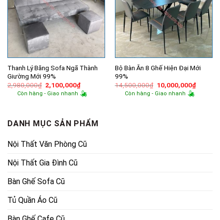
Thanh Lý Băng Sofa Ngã Thành
Bộ Bàn Ăn 8 Ghế Hiện Đại Mới
Giường Mới 99%
99%
Giá
Giá
Giá
Giá
2,980,000
₫
2,100,000
₫
14,500,000
₫
10,000,000
₫
gốc
hiện
gốc
hiện
Còn hàng - Giao nhanh
Còn hàng - Giao nhanh
là:
tại
là:
tại
2,980,000₫.
là:
14,500,000₫.
là:
2,100,000₫.
10,000,
DANH MỤC SẢN PHẨM
Nội Thất Văn Phòng Cũ
Nội Thất Gia Đình Cũ
Bàn Ghế Sofa Cũ
Tủ Quần Áo Cũ
Bàn Ghế Cafe Cũ