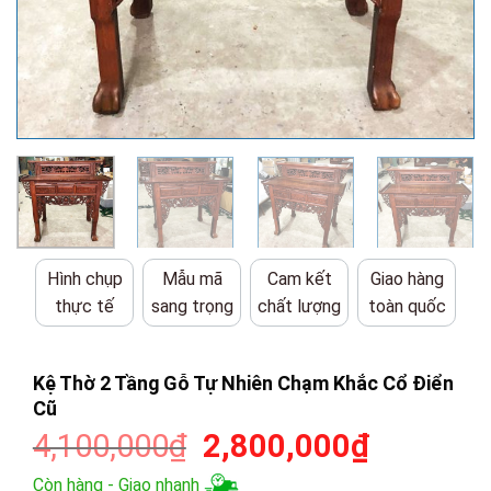
Hình chụp
Mẫu mã
Cam kết
Giao hàng
thực tế
sang trọng
chất lượng
toàn quốc
Kệ Thờ 2 Tầng Gỗ Tự Nhiên Chạm Khắc Cổ Điển
Cũ
Giá
Giá
4,100,000
₫
2,800,000
₫
gốc
hiện
Còn hàng - Giao nhanh