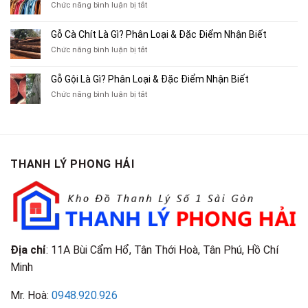
Xe
ở
Chức năng bình luận bị tắt
Thu
Ba
Top
Mua
Gác
10
Gỗ Cà Chít Là Gì? Phân Loại & Đặc Điểm Nhận Biết
Sách
Cũ,
Địa
Cũ,
ở
Chức năng bình luận bị tắt
Xe
Chỉ
Truyện
Gỗ
Lôi
Mua
Tranh,
Cà
Cũ
Bán
Gỗ Gội Là Gì? Phân Loại & Đặc Điểm Nhận Biết
Tạp
Chít
Tại
Quần
Chí
ở
Chức năng bình luận bị tắt
Là
TP.HCM
Áo
Giá
Gỗ
Gì?
Cũ
Cao
Gội
Phân
Giá
Tại
Là
Loại
Cao
TPHCM
Gì?
&
Tại
Phân
Đặc
TPHCM
THANH LÝ PHONG HẢI
Loại
Điểm
&
Nhận
Đặc
Biết
Điểm
Nhận
Biết
Địa chỉ
: 11A Bùi Cẩm Hổ, Tân Thới Hoà, Tân Phú, Hồ Chí
Minh
Mr. Hoà:
0948.920.926