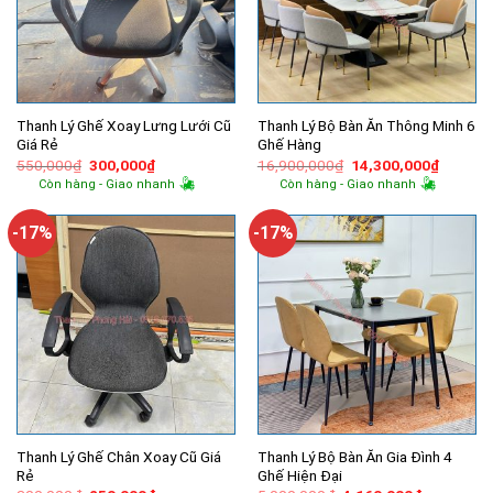
Thanh Lý Ghế Xoay Lưng Lưới Cũ
Thanh Lý Bộ Bàn Ăn Thông Minh 6
Giá Rẻ
Ghế Hàng
Giá
Giá
Giá
Giá
550,000
₫
300,000
₫
16,900,000
₫
14,300,000
₫
gốc
hiện
gốc
hiện
Còn hàng - Giao nhanh
Còn hàng - Giao nhanh
là:
tại
là:
tại
550,000₫.
là:
16,900,000₫.
là:
300,000₫.
14,300,
-17%
-17%
Thanh Lý Ghế Chân Xoay Cũ Giá
Thanh Lý Bộ Bàn Ăn Gia Đình 4
Rẻ
Ghế Hiện Đại