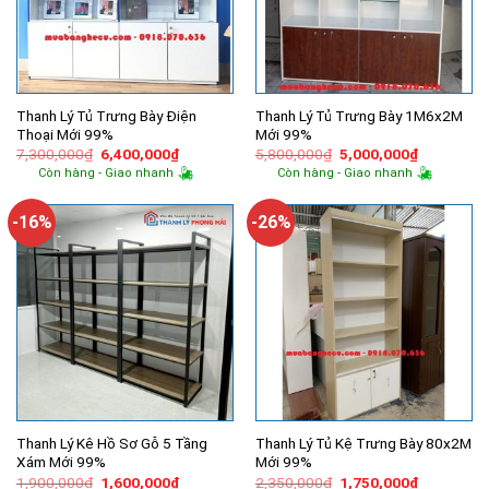
Thanh Lý Tủ Trưng Bày Điện
Thanh Lý Tủ Trưng Bày 1M6x2M
Thoại Mới 99%
Mới 99%
Giá
Giá
Giá
Giá
7,300,000
₫
6,400,000
₫
5,800,000
₫
5,000,000
₫
gốc
hiện
gốc
hiện
Còn hàng - Giao nhanh
Còn hàng - Giao nhanh
là:
tại
là:
tại
7,300,000₫.
là:
5,800,000₫.
là:
6,400,000₫.
5,000,000
-16%
-26%
Thanh Lý Kê Hồ Sơ Gỗ 5 Tầng
Thanh Lý Tủ Kệ Trưng Bày 80x2M
Xám Mới 99%
Mới 99%
Giá
Giá
Giá
Giá
1,900,000
₫
1,600,000
₫
2,350,000
₫
1,750,000
₫