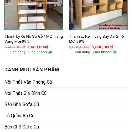
Thanh Lý Kệ Hồ Sơ Gỗ 1M2 Trắng
Thanh Lý Kệ Trưng Bày Dài 2m5
Vàng Mới 99%
Mới 99%
Giá
Giá
Giá
Giá
3,400,000
₫
2,400,000
₫
8,000,000
₫
5,000,000
₫
gốc
hiện
gốc
hiện
Còn hàng - Giao nhanh
Còn hàng - Giao nhanh
là:
tại
là:
tại
3,400,000₫.
là:
8,000,000₫.
là:
2,400,000₫.
5,000,000
DANH MỤC SẢN PHẨM
Nội Thất Văn Phòng Cũ
Nội Thất Gia Đình Cũ
Bàn Ghế Sofa Cũ
Tủ Quần Áo Cũ
Bàn Ghế Cafe Cũ