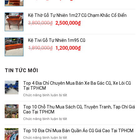
gốc
hiện
là:
tại
Kệ Thờ Gỗ Tự Nhiên 1m27 Cũ Chạm Khắc Cổ Điển
380,000₫.
là:
Giá
Giá
3,800,000
₫
2,500,000
₫
250,000₫.
gốc
hiện
là:
tại
Kệ Tivi Gỗ Tự Nhiên 1m95 Cũ
3,800,000₫.
là:
Giá
Giá
1,890,000
₫
1,200,000
₫
2,500,000₫.
gốc
hiện
là:
tại
1,890,000₫.
là:
TIN TỨC MỚI
1,200,000₫.
Top 4 Địa Chỉ Chuyên Mua Bán Xe Ba Gác Cũ, Xe Lôi Cũ
Tại TP.HCM
ở
Chức năng bình luận bị tắt
Top
4
Top 10 Chỗ Thu Mua Sách Cũ, Truyện Tranh, Tạp Chí Giá
Địa
Cao Tại TPHCM
Chỉ
ở
Chức năng bình luận bị tắt
Chuyên
Top
Mua
10
Top 10 Địa Chỉ Mua Bán Quần Áo Cũ Giá Cao Tại TPHCM
Bán
Chỗ
Xe
ở
Chức năng bình luận bị tắt
Thu