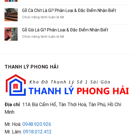
Ba
Top
Mua
Gác
10
Gỗ Cà Chít Là Gì? Phân Loại & Đặc Điểm Nhận Biết
Sách
Cũ,
Địa
Cũ,
ở
Chức năng bình luận bị tắt
Xe
Chỉ
Truyện
Gỗ
Lôi
Mua
Tranh,
Cà
Cũ
Bán
Gỗ Gội Là Gì? Phân Loại & Đặc Điểm Nhận Biết
Tạp
Chít
Tại
Quần
Chí
ở
Chức năng bình luận bị tắt
Là
TP.HCM
Áo
Giá
Gỗ
Gì?
Cũ
Cao
Gội
Phân
Giá
Tại
Là
Loại
Cao
TPHCM
Gì?
&
Tại
Phân
Đặc
TPHCM
THANH LÝ PHONG HẢI
Loại
Điểm
&
Nhận
Đặc
Biết
Điểm
Nhận
Biết
Địa chỉ
: 11A Bùi Cẩm Hổ, Tân Thới Hoà, Tân Phú, Hồ Chí
Minh
Mr. Hoà:
0948.920.926
Mr. Lâm:
0918.012.412