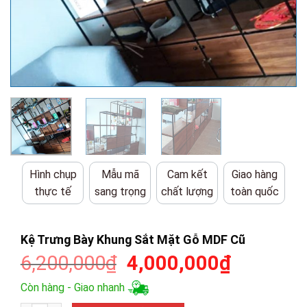
Hình chụp
Mẫu mã
Cam kết
Giao hàng
thực tế
sang trọng
chất lượng
toàn quốc
Kệ Trưng Bày Khung Sắt Mặt Gỗ MDF Cũ
Giá
Giá
6,200,000
₫
4,000,000
₫
gốc
hiện
Còn hàng - Giao nhanh
là:
tại