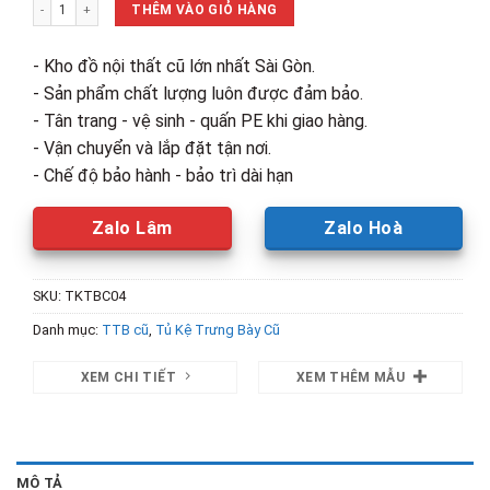
Kệ Trưng Bày Khung Sắt Mặt Gỗ MDF Cũ số lượng
6,200,000₫.
là:
THÊM VÀO GIỎ HÀNG
4,000,00
- Kho đồ nội thất cũ lớn nhất Sài Gòn.
- Sản phẩm chất lượng luôn được đảm bảo.
- Tân trang - vệ sinh - quấn PE khi giao hàng.
- Vận chuyển và lắp đặt tận nơi.
- Chế độ bảo hành - bảo trì dài hạn
Zalo Lâm
Zalo Hoà
SKU:
TKTBC04
Danh mục:
TTB cũ
,
Tủ Kệ Trưng Bày Cũ
XEM CHI TIẾT
XEM THÊM MẪU
MÔ TẢ