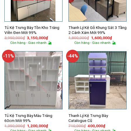
Tủ Kệ Trưng Bày Tồn Kho Trắng
Thanh Lý Kệ Gỗ Khung Sắt 3 Tầng
Viền Đen Mới 99%
2 Cánh Xám Mới 99%
Giá
Giá
Giá
Giá
3,950,000
₫
3,150,000
₫
1,800,000
₫
1,600,000
₫
gốc
hiện
gốc
hiện
Còn hàng - Giao nhanh
Còn hàng - Giao nhanh
là:
tại
là:
tại
3,950,000₫.
là:
1,800,000₫.
là:
3,150,000₫.
1,600,000
-11%
-44%
Tủ Kệ Trưng Bày Màu Trắng
Thanh Lý Kệ Trưng Bày
60cm Mới 99%
Catalogue Cũ
Giá
Giá
Giá
Giá
1,350,000
₫
1,200,000
₫
710,000
₫
400,000
₫
gốc
hiện
gốc
hiện
Còn hàng - Giao nhanh
Còn hàng - Giao nhanh