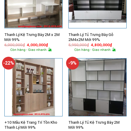
Thanh Lý Kệ Trưng Bày 2M x 2M
Thanh Lý Tủ Trưng Bày Gỗ
Mới 99%
2M4x2M Mới 99%
Giá
Giá
Giá
Giá
6,000,000
₫
4,000,000
₫
5,950,000
₫
4,800,000
₫
gốc
hiện
gốc
hiện
Còn hàng - Giao nhanh
Còn hàng - Giao nhanh
là:
tại
là:
tại
6,000,000₫.
là:
5,950,000₫.
là:
4,000,000₫.
4,800,000
-22%
-9%
+10 Mẫu Kệ Trang Trí Tồn Kho
Thanh Lý Tủ Kệ Trưng Bày 2M
Thanh Lý Mới 99%
Mới 99%