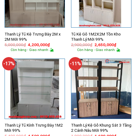
Thanh Lý Tủ Kệ Trưng Bày 2M x
Tủ Kệ Gỗ 1M2X2M Tồn Kho
2M Mới 99%
Thanh Lý Mới 99%
Giá
Giá
Giá
Giá
5,000,000
₫
4,200,000
₫
2,900,000
₫
2,650,000
₫
gốc
hiện
gốc
hiện
Còn hàng - Giao nhanh
Còn hàng - Giao nhanh
là:
tại
là:
tại
5,000,000₫.
là:
2,900,000₫.
là:
4,200,000₫.
2,650,000
-17%
-11%
Thanh Lý Tủ Kính Trưng Bày 1M2
Thanh Lý Kệ Gỗ Khung Sắt 3 Tầng
Mới 99%
2 Cánh Nâu Mới 99%
Giá
Giá
Giá
Giá
5,400,000
₫
4,500,000
₫
1,800,000
₫
1,600,000
₫