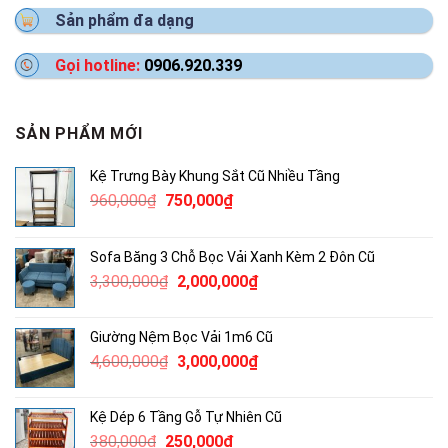
Sản phẩm đa dạng
Gọi hotline:
0906.920.339
SẢN PHẨM MỚI
Kệ Trưng Bày Khung Sắt Cũ Nhiều Tầng
Giá
Giá
960,000
₫
750,000
₫
gốc
hiện
là:
tại
Sofa Băng 3 Chỗ Bọc Vải Xanh Kèm 2 Đôn Cũ
960,000₫.
là:
Giá
Giá
3,300,000
₫
2,000,000
₫
750,000₫.
gốc
hiện
là:
tại
Giường Nệm Bọc Vải 1m6 Cũ
3,300,000₫.
là:
Giá
Giá
4,600,000
₫
3,000,000
₫
2,000,000₫.
gốc
hiện
là:
tại
Kệ Dép 6 Tầng Gỗ Tự Nhiên Cũ
4,600,000₫.
là:
Giá
Giá
380,000
₫
250,000
₫
3,000,000₫.