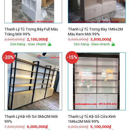
Thanh Lý Tủ Trưng Bày Full Màu
Thanh Lý Tủ Trưng Bày 1M6x2M
Trắng Mới 99%
Màu Kem Mới 99%
Giá
Giá
Giá
Giá
2,600,000
₫
2,100,000
₫
5,500,000
₫
3,800,000
₫
gốc
hiện
gốc
hiện
Còn hàng - Giao nhanh
Còn hàng - Giao nhanh
là:
tại
là:
tại
2,600,000₫.
là:
5,500,000₫.
là:
2,100,000₫.
3,800,000
-20%
-15%
Thanh Lý Kệ Hồ Sơ 3Mx2M Mới
Thanh Lý Tủ Kệ Gỗ Cửa Kính
99%
1M6x2M Mới 99%
Giá
Giá
Giá
Giá
7,500,000
₫
6,000,000
₫
6,000,000
₫
5,100,000
₫
gốc
hiện
gốc
hiện