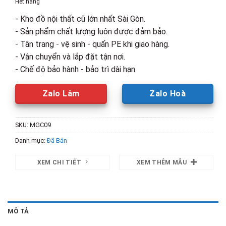
Hết hàng
2,900,000₫.
là:
- Kho đồ nội thất cũ lớn nhất Sài Gòn.
1,500,00
- Sản phẩm chất lượng luôn được đảm bảo.
- Tân trang - vệ sinh - quấn PE khi giao hàng.
- Vận chuyển và lắp đặt tận nơi.
- Chế độ bảo hành - bảo trì dài hạn
Zalo Lâm
Zalo Hoà
SKU:
MGC09
Danh mục:
Đã Bán
XEM CHI TIẾT
XEM THÊM MẪU
MÔ TẢ