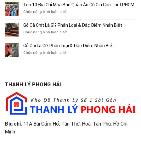
Mua
10
Top 10 Địa Chỉ Mua Bán Quần Áo Cũ Giá Cao Tại TPHCM
Bán
Chỗ
Xe
ở
Chức năng bình luận bị tắt
Thu
Ba
Top
Mua
Gác
10
Gỗ Cà Chít Là Gì? Phân Loại & Đặc Điểm Nhận Biết
Sách
Cũ,
Địa
Cũ,
ở
Chức năng bình luận bị tắt
Xe
Chỉ
Truyện
Gỗ
Lôi
Mua
Tranh,
Cà
Cũ
Bán
Gỗ Gội Là Gì? Phân Loại & Đặc Điểm Nhận Biết
Tạp
Chít
Tại
Quần
Chí
ở
Chức năng bình luận bị tắt
Là
TP.HCM
Áo
Giá
Gỗ
Gì?
Cũ
Cao
Gội
Phân
Giá
Tại
Là
Loại
Cao
TPHCM
Gì?
&
Tại
Phân
Đặc
TPHCM
THANH LÝ PHONG HẢI
Loại
Điểm
&
Nhận
Đặc
Biết
Điểm
Nhận
Biết
Địa chỉ
: 11A Bùi Cẩm Hổ, Tân Thới Hoà, Tân Phú, Hồ Chí
Minh