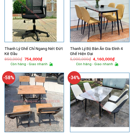
Thanh Lý Ghế Chỉ Ngang Nét Đứt
Thanh Lý Bộ Bàn Ăn Gia Đình 4
Kê Đầu
Ghế Hiện Đại
Giá
Giá
Giá
Giá
850,000
₫
754,000
₫
5,000,000
₫
4,160,000
₫
gốc
hiện
gốc
hiện
Còn hàng - Giao nhanh
Còn hàng - Giao nhanh
là:
tại
là:
tại
850,000₫.
là:
5,000,000₫.
là:
754,000₫.
4,160,000
-58%
-34%