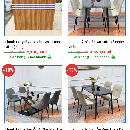
Thanh Lý Quầy Gỗ Nâu Sọc Trắng
Thanh Lý Bộ Bàn Ăn Mặt Đá Nhập
Cũ Hiện Đại
Khẩu
Giá
Giá
Giá
Giá
2,700,000
₫
2,100,000
₫
6,000,000
₫
4,550,000
₫
gốc
hiện
gốc
hiện
Còn hàng - Giao nhanh
Còn hàng - Giao nhanh
là:
tại
là:
tại
2,700,000₫.
là:
6,000,000₫.
là:
2,100,000₫.
4,550,000
-18%
-13%
Thanh Lý Bộ Bàn Ăn 4 Ghế Mặt Đá
Thanh Lý Bộ Bàn Ăn Kiểu Hiện Đại