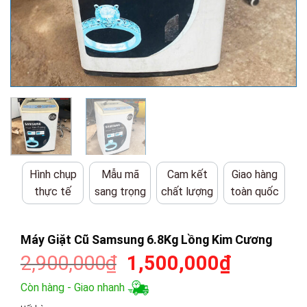
Hình chụp
Mẫu mã
Cam kết
Giao hàng
thực tế
sang trọng
chất lượng
toàn quốc
Máy Giặt Cũ Samsung 6.8Kg Lồng Kim Cương
Giá
Giá
2,900,000
₫
1,500,000
₫
gốc
hiện
Còn hàng - Giao nhanh
là:
tại