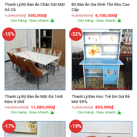
Thanh Lý Bộ Bàn Ăn Chân Sắt Mặt
Bộ Bàn Ăn Gia Đình Tồn Kho Cao
Gỗ Cũ
Cấp
Giá
Giá
Giá
Giá
1,200,000
₫
500,000
₫
9,300,000
₫
6,100,000
₫
gốc
hiện
gốc
hiện
Còn hàng - Giao nhanh
Còn hàng - Giao nhanh
là:
tại
là:
tại
1,200,000₫.
là:
9,300,000₫.
là:
500,000₫.
6,100,000
-15%
-32%
Thanh Lý Bộ Bàn Ăn Mặt Đá 1m8
Thanh Lý Bàn Học Trẻ Em Giá Rẻ
Kèm 9 Ghế
Mới 99%
Giá
Giá
Giá
Giá
13,000,000
₫
11,080,000
₫
1,250,000
₫
850,000
₫
gốc
hiện
gốc
hiện
Còn hàng - Giao nhanh
Còn hàng - Giao nhanh
là:
tại
là:
tại
13,000,000₫.
là:
1,250,000₫.
là:
11,080,000₫.
850,000₫.
-17%
-19%