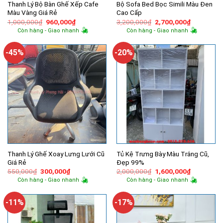
Thanh Lý Bộ Bàn Ghế Xếp Cafe
Bộ Sofa Bed Bọc Simili Màu Đen
Màu Vàng Giá Rẻ
Cao Cấp
Giá
Giá
Giá
Giá
1,000,000
₫
960,000
₫
3,200,000
₫
2,700,000
₫
gốc
hiện
gốc
hiện
Còn hàng - Giao nhanh
Còn hàng - Giao nhanh
là:
tại
là:
tại
1,000,000₫.
là:
3,200,000₫.
là:
960,000₫.
2,700,000
-45%
-20%
Thanh Lý Ghế Xoay Lưng Lưới Cũ
Tủ Kệ Trưng Bày Màu Trắng Cũ,
Giá Rẻ
Đẹp 99%
Giá
Giá
Giá
Giá
550,000
₫
300,000
₫
2,000,000
₫
1,600,000
₫
gốc
hiện
gốc
hiện
Còn hàng - Giao nhanh
Còn hàng - Giao nhanh
là:
tại
là:
tại
550,000₫.
là:
2,000,000₫.
là:
300,000₫.
1,600,000
-11%
-17%