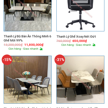
Thanh Lý Bộ Bàn Ăn Thông Minh 6
Thanh Lý Ghế Xoay Nét Đứt
Ghế Mới 99%
Giá
Giá
760,000
₫
650,000
₫
gốc
hiện
Giá
Giá
13,200,000
₫
11,800,000
₫
Còn hàng - Giao nhanh
là:
tại
gốc
hiện
Còn hàng - Giao nhanh
760,000₫.
là:
là:
tại
650,000₫.
13,200,000₫.
là:
11,800,000₫.
-15%
-31%