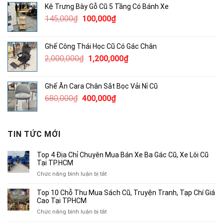
Kệ Trưng Bày Gỗ Cũ 5 Tầng Có Bánh Xe
172,000₫.
là:
Giá
Giá
145,000
₫
100,000
₫
100,000₫.
gốc
hiện
là:
tại
Ghế Công Thái Học Cũ Có Gác Chân
145,000₫.
là:
Giá
Giá
2,000,000
₫
1,200,000
₫
100,000₫.
gốc
hiện
là:
tại
Ghế Ăn Cara Chân Sắt Bọc Vải Nỉ Cũ
2,000,000₫.
là:
Giá
Giá
680,000
₫
400,000
₫
1,200,000₫.
gốc
hiện
là:
tại
680,000₫.
là:
TIN TỨC MỚI
400,000₫.
Top 4 Địa Chỉ Chuyên Mua Bán Xe Ba Gác Cũ, Xe Lôi Cũ
Tại TP.HCM
ở
Chức năng bình luận bị tắt
Top
4
Top 10 Chỗ Thu Mua Sách Cũ, Truyện Tranh, Tạp Chí Giá
Địa
Cao Tại TPHCM
Chỉ
ở
Chức năng bình luận bị tắt
Chuyên
Top