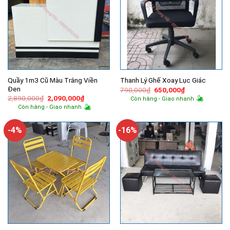
Quầy 1m3 Cũ Màu Trắng Viền
Thanh Lý Ghế Xoay Lục Giác
Đen
Giá
Giá
790,000
₫
650,000
₫
gốc
hiện
Giá
Giá
2,890,000
₫
2,090,000
₫
Còn hàng - Giao nhanh
là:
tại
gốc
hiện
Còn hàng - Giao nhanh
790,000₫.
là:
là:
tại
650,000₫.
2,890,000₫.
là:
2,090,000₫.
-4%
-16%