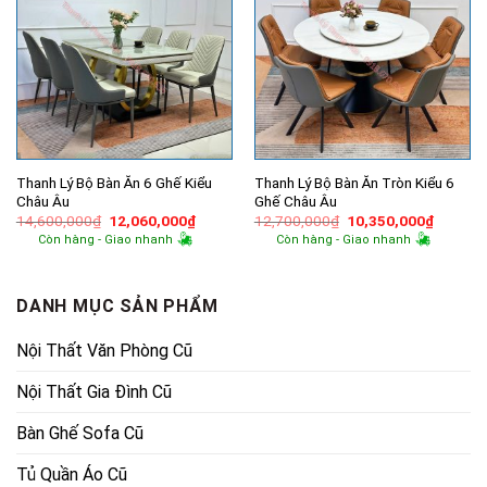
Thanh Lý Bộ Bàn Ăn 6 Ghế Kiểu
Thanh Lý Bộ Bàn Ăn Tròn Kiểu 6
Châu Âu
Ghế Châu Âu
Giá
Giá
Giá
Giá
14,600,000
₫
12,060,000
₫
12,700,000
₫
10,350,000
₫
gốc
hiện
gốc
hiện
Còn hàng - Giao nhanh
Còn hàng - Giao nhanh
là:
tại
là:
tại
14,600,000₫.
là:
12,700,000₫.
là:
12,060,000₫.
10,350,
DANH MỤC SẢN PHẨM
Nội Thất Văn Phòng Cũ
Nội Thất Gia Đình Cũ
Bàn Ghế Sofa Cũ
Tủ Quần Áo Cũ