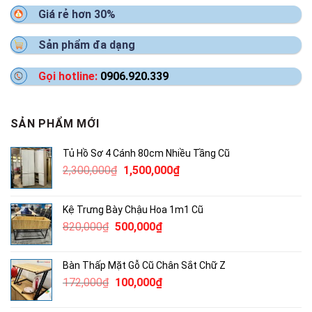
Giá rẻ hơn 30%
Sản phẩm đa dạng
Gọi hotline:
0906.920.339
SẢN PHẨM MỚI
Tủ Hồ Sơ 4 Cánh 80cm Nhiều Tầng Cũ
Giá
Giá
2,300,000
₫
1,500,000
₫
gốc
hiện
là:
tại
Kệ Trưng Bày Chậu Hoa 1m1 Cũ
2,300,000₫.
là:
Giá
Giá
820,000
₫
500,000
₫
1,500,000₫.
gốc
hiện
là:
tại
Bàn Thấp Mặt Gỗ Cũ Chân Sắt Chữ Z
820,000₫.
là:
Giá
Giá
172,000
₫
100,000
₫
500,000₫.
gốc
hiện
là:
tại