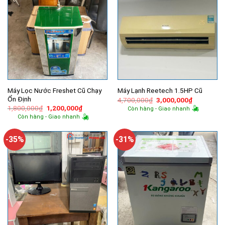
Máy Lọc Nước Freshet Cũ Chạy
Máy Lạnh Reetech 1.5HP Cũ
Ổn Định
Giá
Giá
4,700,000
₫
3,000,000
₫
gốc
hiện
Giá
Giá
1,800,000
₫
1,200,000
₫
Còn hàng - Giao nhanh
là:
tại
gốc
hiện
Còn hàng - Giao nhanh
4,700,000₫.
là:
là:
tại
3,000,000
1,800,000₫.
là:
1,200,000₫.
-35%
-31%