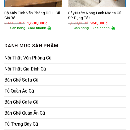
Bộ Máy Tính Văn Phòng DELL Cũ
Cây Nước Nóng Lạnh Midea Cũ
Giá Rẻ
Sử Dụng Tốt
Giá
Giá
Giá
Giá
2,460,000
₫
1,600,000
₫
1,520,000
₫
960,000
₫
gốc
hiện
gốc
hiện
Còn hàng - Giao nhanh
Còn hàng - Giao nhanh
là:
tại
là:
tại
2,460,000₫.
là:
1,520,000₫.
là:
1,600,000₫.
960,000₫.
DANH MỤC SẢN PHẨM
Nội Thất Văn Phòng Cũ
Nội Thất Gia Đình Cũ
Bàn Ghế Sofa Cũ
Tủ Quần Áo Cũ
Bàn Ghế Cafe Cũ
Bàn Ghế Quán Ăn Cũ
Tủ Trưng Bày Cũ