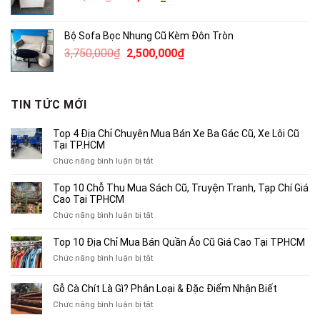
gốc
hiện
là:
tại
Bộ Sofa Bọc Nhung Cũ Kèm Đôn Tròn
490,000₫.
là:
Giá
Giá
3,750,000
₫
2,500,000
₫
300,000₫.
gốc
hiện
là:
tại
3,750,000₫.
là:
TIN TỨC MỚI
2,500,000₫.
Top 4 Địa Chỉ Chuyên Mua Bán Xe Ba Gác Cũ, Xe Lôi Cũ
Tại TP.HCM
ở
Chức năng bình luận bị tắt
Top
4
Top 10 Chỗ Thu Mua Sách Cũ, Truyện Tranh, Tạp Chí Giá
Địa
Cao Tại TPHCM
Chỉ
ở
Chức năng bình luận bị tắt
Chuyên
Top
Mua
10
Top 10 Địa Chỉ Mua Bán Quần Áo Cũ Giá Cao Tại TPHCM
Bán
Chỗ
Xe
ở
Chức năng bình luận bị tắt
Thu
Ba
Top
Mua
Gác
10
Gỗ Cà Chít Là Gì? Phân Loại & Đặc Điểm Nhận Biết
Sách
Cũ,
Địa
Cũ,
ở
Chức năng bình luận bị tắt
Xe
Chỉ
Truyện
Gỗ
Lôi
Mua