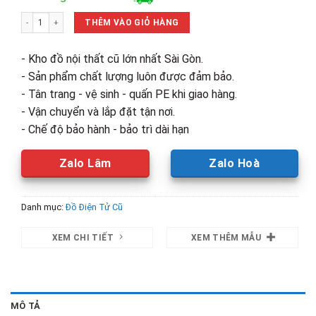
là:
tại
Máy Giặt Electrolux Inverter Lồng Ngang 8kg Cũ số lượng
5,500,000₫.
là:
THÊM VÀO GIỎ HÀNG
3,500,00
- Kho đồ nội thất cũ lớn nhất Sài Gòn.
- Sản phẩm chất lượng luôn được đảm bảo.
- Tân trang - vệ sinh - quấn PE khi giao hàng.
- Vận chuyển và lắp đặt tận nơi.
- Chế độ bảo hành - bảo trì dài hạn
Zalo Lâm
Zalo Hoà
Danh mục:
Đồ Điện Tử Cũ
XEM CHI TIẾT
XEM THÊM MẪU
MÔ TẢ