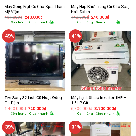
Máy Xông Mặt Cũ Cho Spa, Thẩm
Máy Hấp Khử Trùng Cũ Cho Spa,
Mỹ Viện
Nail, Salon
Giá
Giá
Giá
Giá
431,000
₫
240,000
₫
443,000
₫
240,000
₫
gốc
hiện
gốc
hiện
Còn hàng - Giao nhanh
Còn hàng - Giao nhanh
là:
tại
là:
tại
431,000₫.
là:
443,000₫.
là:
240,000₫.
240,000₫.
-49%
-41%
Tivi Sony 32 Inch Cũ Hoạt Động
Máy Lạnh Sharp Inverter 1HP –
Ổn Định
1.5HP Cũ
Giá
Giá
Giá
Giá
1,400,000
₫
720,000
₫
6,300,000
₫
3,700,000
₫
gốc
hiện
gốc
hiện
Còn hàng - Giao nhanh
Còn hàng - Giao nhanh
là:
tại
là:
tại
1,400,000₫.
là:
6,300,000₫.
là:
720,000₫.
3,700,000
-39%
-31%