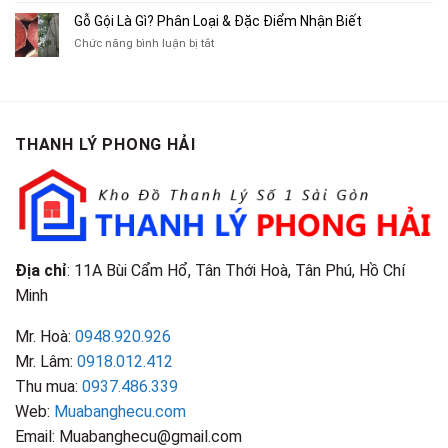
Tranh,
Cà
Cũ
Bán
Gỗ Gội Là Gì? Phân Loại & Đặc Điểm Nhận Biết
Tạp
Chít
Tại
Quần
Chí
ở
Chức năng bình luận bị tắt
Là
TP.HCM
Áo
Giá
Gỗ
Gì?
Cũ
Cao
Gội
Phân
Giá
Tại
Là
Loại
Cao
TPHCM
Gì?
&
Tại
Phân
Đặc
TPHCM
THANH LÝ PHONG HẢI
Loại
Điểm
&
Nhận
Đặc
Biết
Điểm
Nhận
Biết
Địa chỉ
: 11A Bùi Cẩm Hổ, Tân Thới Hoà, Tân Phú, Hồ Chí
Minh
Mr. Hoà:
0948.920.926
Mr. Lâm:
0918.012.412
Thu mua:
0937.486.339
Web:
Muabanghecu.com
Email: Muabanghecu@gmail.com