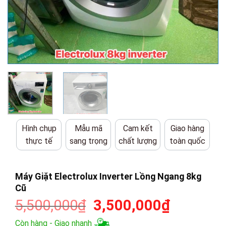
Hình chụp
Mẫu mã
Cam kết
Giao hàng
thực tế
sang trọng
chất lượng
toàn quốc
Máy Giặt Electrolux Inverter Lồng Ngang 8kg
Cũ
Giá
Giá
5,500,000
₫
3,500,000
₫
gốc
hiện
Còn hàng - Giao nhanh