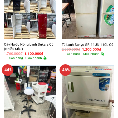
Cây Nước Nóng Lạnh Sukara Cũ
Tủ Lạnh Sanyo SR-11JN 110L Cũ
(Nhiều Màu)
Giá
Giá
2,000,000
₫
1,200,000
₫
gốc
hiện
Giá
Giá
1,760,000
₫
1,100,000
₫
Còn hàng - Giao nhanh
là:
tại
gốc
hiện
Còn hàng - Giao nhanh
2,000,000₫.
là:
là:
tại
1,200,000
1,760,000₫.
là:
1,100,000₫.
-44%
-46%