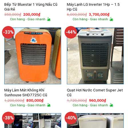
Bếp Từ Bluestar 1 Vùng Nấu Cũ
Máy Lạnh LG Inverter 1Hp – 1.5
Giá Rẻ
Hp Cũ
Giá
Giá
Giá
Giá
350,000
₫
200,000
₫
6,000,000
₫
3,700,000
₫
gốc
hiện
gốc
hiện
Còn hàng - Giao nhanh
Còn hàng - Giao nhanh
là:
tại
là:
tại
350,000₫.
là:
6,000,000₫.
là:
200,000₫.
3,700,000
-33%
-44%
Máy Làm Mát Không Khí
Quạt Hơi Nước Comet Super Jet
Sunhouse SHD7725C Cũ
Cũ
Giá
Giá
Giá
Giá
1,200,000
₫
800,000
₫
1,720,000
₫
960,000
₫
gốc
hiện
gốc
hiện
Còn hàng - Giao nhanh
Còn hàng - Giao nhanh
là:
tại
là:
tại
1,200,000₫.
là:
1,720,000₫.
là:
800,000₫.
960,000₫.
-38%
-40%