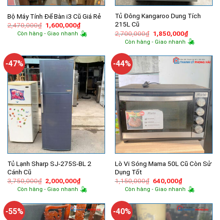
Tủ Đông Kangaroo Dung Tích
Bộ Máy Tính Để Bàn i3 Cũ Giá Rẻ
215L Cũ
Giá
Giá
2,470,000
₫
1,600,000
₫
gốc
hiện
Giá
Giá
2,700,000
₫
1,850,000
₫
Còn hàng - Giao nhanh
là:
tại
gốc
hiện
Còn hàng - Giao nhanh
2,470,000₫.
là:
là:
tại
1,600,000₫.
2,700,000₫.
là:
1,850,000
-47%
-44%
Tủ Lạnh Sharp SJ-275S-BL 2
Lò Vi Sóng Mama 50L Cũ Còn Sử
Cánh Cũ
Dụng Tốt
Giá
Giá
Giá
Giá
3,750,000
₫
2,000,000
₫
1,150,000
₫
640,000
₫
gốc
hiện
gốc
hiện
Còn hàng - Giao nhanh
Còn hàng - Giao nhanh
là:
tại
là:
tại
3,750,000₫.
là:
1,150,000₫.
là:
2,000,000₫.
640,000₫.
-55%
-40%