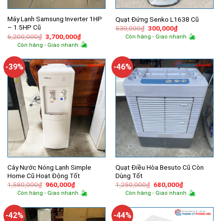
Máy Lạnh Samsung Inverter 1HP
Quạt Đứng Senko L1638 Cũ
– 1.5HP Cũ
Giá
Giá
530,000
₫
300,000
₫
gốc
hiện
Giá
Giá
6,200,000
₫
3,700,000
₫
Còn hàng - Giao nhanh
là:
tại
gốc
hiện
Còn hàng - Giao nhanh
530,000₫.
là:
là:
tại
300,000₫.
6,200,000₫.
là:
3,700,000₫.
-39%
-46%
Cây Nước Nóng Lạnh Simple
Quạt Điều Hòa Besuto Cũ Còn
Home Cũ Hoạt Động Tốt
Dùng Tốt
Giá
Giá
Giá
Giá
1,580,000
₫
960,000
₫
1,250,000
₫
680,000
₫
gốc
hiện
gốc
hiện
Còn hàng - Giao nhanh
Còn hàng - Giao nhanh
là:
tại
là:
tại
1,580,000₫.
là:
1,250,000₫.
là:
960,000₫.
680,000₫.
-42%
-44%