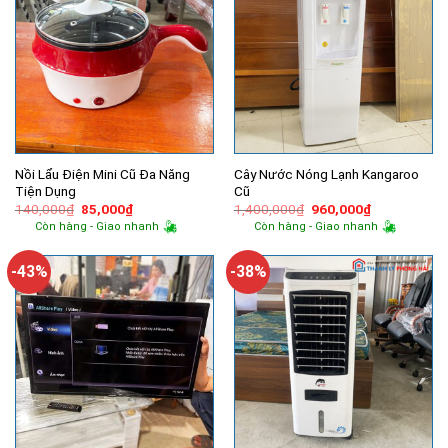
Nồi Lẩu Điện Mini Cũ Đa Năng
Cây Nước Nóng Lạnh Kangaroo
Tiện Dụng
Cũ
Giá
Giá
Giá
Giá
140,000
₫
85,000
₫
1,400,000
₫
960,000
₫
gốc
hiện
gốc
hiện
Còn hàng - Giao nhanh
Còn hàng - Giao nhanh
là:
tại
là:
tại
140,000₫.
là:
1,400,000₫.
là:
85,000₫.
960,000₫.
-43%
-38%