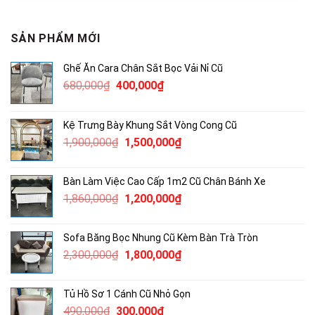
SẢN PHẨM MỚI
Ghế Ăn Cara Chân Sắt Bọc Vải Nỉ Cũ
Giá
Giá
680,000
₫
400,000
₫
gốc
hiện
là:
tại
Kệ Trưng Bày Khung Sắt Vòng Cong Cũ
680,000₫.
là:
Giá
Giá
1,900,000
₫
1,500,000
₫
400,000₫.
gốc
hiện
là:
tại
Bàn Làm Việc Cao Cấp 1m2 Cũ Chân Bánh Xe
1,900,000₫.
là:
Giá
Giá
1,860,000
₫
1,200,000
₫
1,500,000₫.
gốc
hiện
là:
tại
Sofa Băng Bọc Nhung Cũ Kèm Bàn Trà Tròn
1,860,000₫.
là:
Giá
Giá
2,300,000
₫
1,800,000
₫
1,200,000₫.
gốc
hiện
là:
tại
Tủ Hồ Sơ 1 Cánh Cũ Nhỏ Gọn
2,300,000₫.
là:
Giá
Giá
490,000
₫
300,000
₫
1,800,000₫.