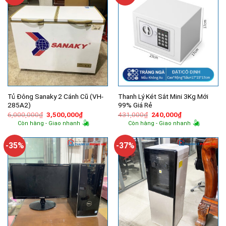
Tủ Đông Sanaky 2 Cánh Cũ (VH-
Thanh Lý Két Sắt Mini 3Kg Mới
285A2)
99% Giá Rẻ
Giá
Giá
Giá
Giá
6,000,000
₫
3,500,000
₫
431,000
₫
240,000
₫
gốc
hiện
gốc
hiện
Còn hàng - Giao nhanh
Còn hàng - Giao nhanh
là:
tại
là:
tại
6,000,000₫.
là:
431,000₫.
là:
3,500,000₫.
240,000₫.
-35%
-37%