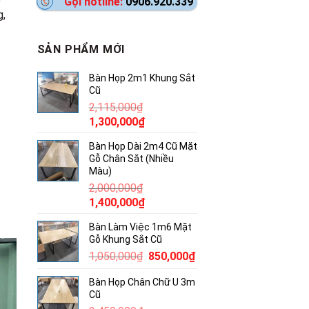
Gọi hotline:
0906.920.339
g,
SẢN PHẨM MỚI
Bàn Họp 2m1 Khung Sắt
Cũ
2,115,000
₫
Giá
Giá
1,300,000
₫
gốc
hiện
Bàn Họp Dài 2m4 Cũ Mặt
là:
tại
Gỗ Chân Sắt (Nhiều
2,115,000₫.
là:
Màu)
1,300,000₫.
2,000,000
₫
Giá
Giá
1,400,000
₫
gốc
hiện
Bàn Làm Việc 1m6 Mặt
là:
tại
Gỗ Khung Sắt Cũ
2,000,000₫.
là:
Giá
Giá
1,050,000
₫
850,000
₫
1,400,000₫.
gốc
hiện
Bàn Họp Chân Chữ U 3m
là:
tại
Cũ
1,050,000₫.
là: