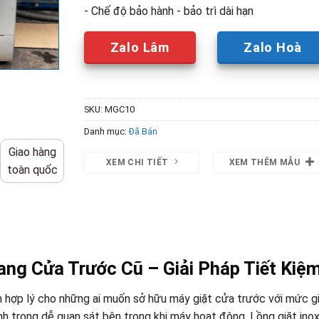
- Chế độ bảo hành - bảo trì dài hạn
Zalo Lâm
Zalo Hoà
SKU:
MGC10
Danh mục:
Đã Bán
Giao hàng
XEM CHI TIẾT
XEM THÊM MẪU
toàn quốc
ng Cửa Trước Cũ – Giải Pháp Tiết Kiệ
n hợp lý cho những ai muốn sở hữu máy giặt cửa trước với mức g
ính trong dễ quan sát bên trong khi máy hoạt động. Lồng giặt ino