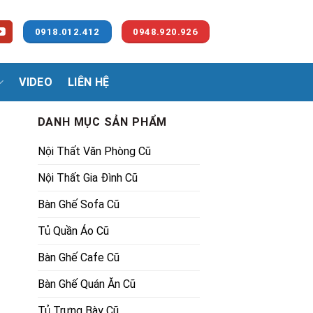
0918.012.412
0948.920.926
VIDEO
LIÊN HỆ
DANH MỤC SẢN PHẨM
Nội Thất Văn Phòng Cũ
Nội Thất Gia Đình Cũ
Bàn Ghế Sofa Cũ
Tủ Quần Áo Cũ
00₫.
Bàn Ghế Cafe Cũ
Bàn Ghế Quán Ăn Cũ
Tủ Trưng Bày Cũ