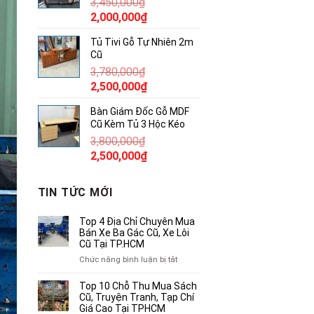
3,450,000
₫
850,000₫.
Giá
Giá
2,000,000
₫
gốc
hiện
Tủ Tivi Gỗ Tự Nhiên 2m
là:
tại
Cũ
3,450,000₫.
là:
3,780,000
₫
2,000,000₫.
Giá
Giá
2,500,000
₫
gốc
hiện
Bàn Giám Đốc Gỗ MDF
là:
tại
Cũ Kèm Tủ 3 Hộc Kéo
3,780,000₫.
là:
3,800,000
₫
2,500,000₫.
Giá
Giá
2,500,000
₫
gốc
hiện
là:
tại
TIN TỨC MỚI
3,800,000₫.
là:
2,500,000₫.
Top 4 Địa Chỉ Chuyên Mua
Bán Xe Ba Gác Cũ, Xe Lôi
Cũ Tại TP.HCM
ở
Chức năng bình luận bị tắt
Top
4
Top 10 Chỗ Thu Mua Sách
Địa
Cũ, Truyện Tranh, Tạp Chí
Chỉ
Giá Cao Tại TPHCM