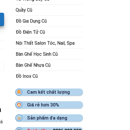
Quầy Cũ
Đồ Gia Dụng Cũ
Đồ Điện Tử Cũ
Nội Thất Salon Tóc, Nail, Spa
Bàn Ghế Học Sinh Cũ
Bàn Ghế Nhựa Cũ
Đồ Inox Cũ
Cam kết chất lượng
Giá rẻ hơn 30%
m
Sản phẩm đa dạng
iá
x