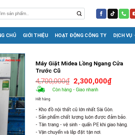
m
m:
NG CHỦ
GIỚI THIỆU
HOẠT ĐỘNG CÔNG TY
DỊCH VỤ
Máy Giặt Midea Lồng Ngang Cửa
Trước Cũ
Giá
Giá
4,700,000
₫
2,300,000
₫
gốc
hiện
Còn hàng - Giao nhanh
là:
tại
Hết hàng
4,700,000₫.
là:
2,300,0
- Kho đồ nội thất cũ lớn nhất Sài Gòn.
- Sản phẩm chất lượng luôn được đảm bảo.
- Tân trang - vệ sinh - quấn PE khi giao hàng.
- Vận chuyển và lắp đặt tận nơi.