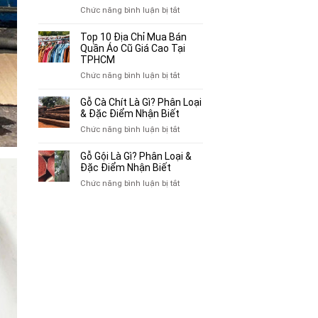
Chuyên
ở
Chức năng bình luận bị tắt
Mua
Top
Bán
10
Top 10 Địa Chỉ Mua Bán
Xe
Chỗ
Quần Áo Cũ Giá Cao Tại
Ba
Thu
TPHCM
Gác
Mua
ở
Chức năng bình luận bị tắt
Cũ,
Sách
Top
Xe
Cũ,
10
Gỗ Cà Chít Là Gì? Phân Loại
Lôi
Truyện
Địa
& Đặc Điểm Nhận Biết
Cũ
Tranh,
Chỉ
Tại
ở
Chức năng bình luận bị tắt
Tạp
Mua
TP.HCM
Gỗ
Chí
Bán
Cà
Giá
Gỗ Gội Là Gì? Phân Loại &
Quần
Chít
Đặc Điểm Nhận Biết
Cao
Áo
Là
Tại
ở
Chức năng bình luận bị tắt
Cũ
Gì?
TPHCM
Gỗ
Giá
Phân
Gội
Cao
Loại
Là
Tại
&
Gì?
TPHCM
Đặc
Phân
Điểm
Loại
Nhận
&
Biết
Đặc
Điểm
Nhận
Biết