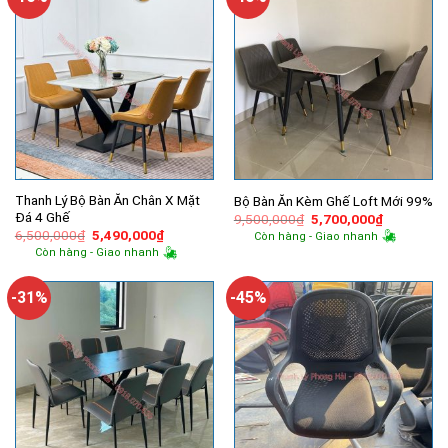
Thanh Lý Bộ Bàn Ăn Chân X Mặt
Bộ Bàn Ăn Kèm Ghế Loft Mới 99%
Đá 4 Ghế
Giá
Giá
9,500,000
₫
5,700,000
₫
gốc
hiện
Giá
Giá
6,500,000
₫
5,490,000
₫
Còn hàng - Giao nhanh
là:
tại
gốc
hiện
Còn hàng - Giao nhanh
9,500,000₫.
là:
là:
tại
5,700,000
6,500,000₫.
là:
5,490,000₫.
-31%
-45%