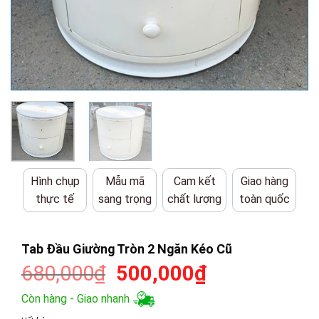
Hình chụp
Mẫu mã
Cam kết
Giao hàng
thực tế
sang trọng
chất lượng
toàn quốc
Tab Đầu Giường Tròn 2 Ngăn Kéo Cũ
Giá
Giá
680,000
₫
500,000
₫
gốc
hiện
Còn hàng - Giao nhanh
là:
tại