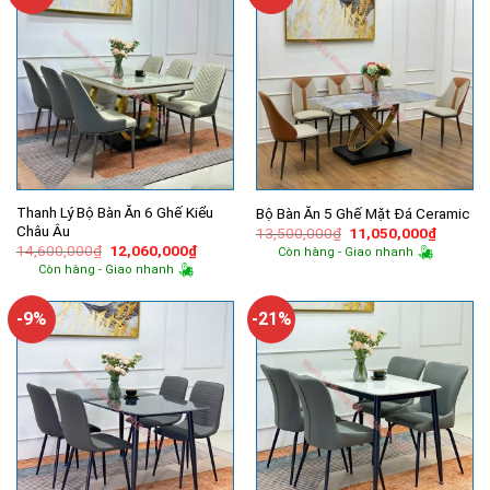
Thanh Lý Bộ Bàn Ăn 6 Ghế Kiểu
Bộ Bàn Ăn 5 Ghế Mặt Đá Ceramic
Châu Âu
Giá
Giá
13,500,000
₫
11,050,000
₫
gốc
hiện
Giá
Giá
14,600,000
₫
12,060,000
₫
Còn hàng - Giao nhanh
là:
tại
gốc
hiện
Còn hàng - Giao nhanh
13,500,000₫.
là:
là:
tại
11,050,
14,600,000₫.
là:
12,060,000₫.
-9%
-21%