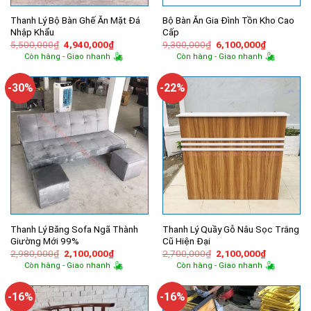
Thanh Lý Bộ Bàn Ghế Ăn Mặt Đá
Bộ Bàn Ăn Gia Đình Tồn Kho Cao
Nhập Khẩu
Cấp
Giá
Giá
Giá
Giá
5,500,000
₫
4,940,000
₫
9,300,000
₫
6,100,000
₫
gốc
hiện
gốc
hiện
Còn hàng - Giao nhanh
Còn hàng - Giao nhanh
là:
tại
là:
tại
5,500,000₫.
là:
9,300,000₫.
là:
4,940,000₫.
6,100,000
-30%
-22%
Thanh Lý Băng Sofa Ngã Thành
Thanh Lý Quầy Gỗ Nâu Sọc Trắng
Giường Mới 99%
Cũ Hiện Đại
Giá
Giá
Giá
Giá
2,980,000
₫
2,100,000
₫
2,700,000
₫
2,100,000
₫
gốc
hiện
gốc
hiện
Còn hàng - Giao nhanh
Còn hàng - Giao nhanh
là:
tại
là:
tại
2,980,000₫.
là:
2,700,000₫.
là:
2,100,000₫.
2,100,000
-16%
-16%