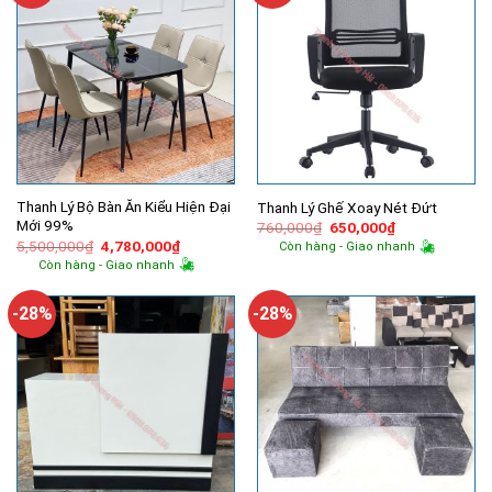
Thanh Lý Bộ Bàn Ăn Kiểu Hiện Đại
Thanh Lý Ghế Xoay Nét Đứt
Mới 99%
Giá
Giá
760,000
₫
650,000
₫
gốc
hiện
Giá
Giá
5,500,000
₫
4,780,000
₫
Còn hàng - Giao nhanh
là:
tại
gốc
hiện
Còn hàng - Giao nhanh
760,000₫.
là:
là:
tại
650,000₫.
5,500,000₫.
là:
4,780,000₫.
-28%
-28%