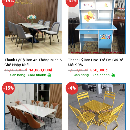
-15%
-32%
Thanh Lý Bộ Bàn Ăn Thông Minh 6
Thanh Lý Bàn Học Trẻ Em Giá Rẻ
Ghế Nhập Khẩu
Mới 99%
Giá
Giá
Giá
Giá
16,600,000
₫
14,060,000
₫
1,250,000
₫
850,000
₫
gốc
hiện
gốc
hiện
Còn hàng - Giao nhanh
Còn hàng - Giao nhanh
là:
tại
là:
tại
16,600,000₫.
là:
1,250,000₫.
là:
14,060,000₫.
850,000₫.
-15%
-4%