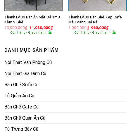
Thanh Lý Bộ Bàn Ăn Mặt Đá 1m8
Thanh Lý Bộ Bàn Ghế Xếp Cafe
Kèm 9 Ghế
Màu Vàng Giá Rẻ
Giá
Giá
Giá
Giá
13,000,000
₫
11,080,000
₫
1,000,000
₫
960,000
₫
gốc
hiện
gốc
hiện
Còn hàng - Giao nhanh
Còn hàng - Giao nhanh
là:
tại
là:
tại
13,000,000₫.
là:
1,000,000₫.
là:
11,080,000₫.
960,000₫.
DANH MỤC SẢN PHẨM
Nội Thất Văn Phòng Cũ
Nội Thất Gia Đình Cũ
Bàn Ghế Sofa Cũ
Tủ Quần Áo Cũ
Bàn Ghế Cafe Cũ
Bàn Ghế Quán Ăn Cũ
Tủ Trưng Bày Cũ