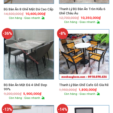
Thanh Lý Bộ Bàn Ăn Tròn Kiểu 6
Bộ Bàn Ăn 8 Ghế Mặt Đá Cao Cấp
Ghế Châu Âu
Giá
Giá
14,500,000
₫
10,600,000
₫
gốc
hiện
Giá
Giá
12,700,000
₫
10,350,000
₫
Còn hàng - Giao nhanh
là:
tại
gốc
hiện
Còn hàng - Giao nhanh
14,500,000₫.
là:
là:
tại
10,600,000₫.
12,700,000₫.
là:
10,350,
-36%
-8%
Bộ Bàn Ăn Mặt Đá 4 Ghế Đẹp
Thanh Lý Bàn Ghế Cafe Gỗ Gía Rẻ
99%
Giá
Giá
1,950,000
₫
1,800,000
₫
gốc
hiện
Giá
Giá
9,200,000
₫
5,900,000
₫
Còn hàng - Giao nhanh
là:
tại
gốc
hiện
Còn hàng - Giao nhanh
1,950,000₫.
là:
là:
tại
1,800,000
9,200,000₫.
là:
5,900,000₫.
-13%
-14%