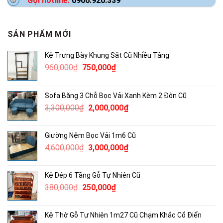
Gọi hotline:
0906.920.339
SẢN PHẨM MỚI
Kệ Trưng Bày Khung Sắt Cũ Nhiều Tầng
Giá
Giá
960,000
₫
750,000
₫
gốc
hiện
là:
tại
Sofa Băng 3 Chỗ Bọc Vải Xanh Kèm 2 Đôn Cũ
960,000₫.
là:
Giá
Giá
3,300,000
₫
2,000,000
₫
750,000₫.
gốc
hiện
là:
tại
Giường Nệm Bọc Vải 1m6 Cũ
3,300,000₫.
là:
Giá
Giá
4,600,000
₫
3,000,000
₫
2,000,000₫.
gốc
hiện
là:
tại
Kệ Dép 6 Tầng Gỗ Tự Nhiên Cũ
4,600,000₫.
là:
Giá
Giá
380,000
₫
250,000
₫
3,000,000₫.
gốc
hiện
là:
tại
Kệ Thờ Gỗ Tự Nhiên 1m27 Cũ Chạm Khắc Cổ Điển
380,000₫.
là: