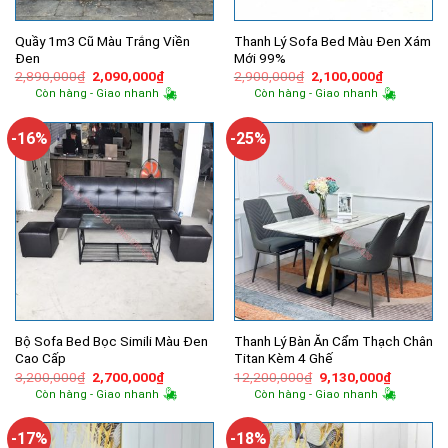
Quầy 1m3 Cũ Màu Trắng Viền
Thanh Lý Sofa Bed Màu Đen Xám
Đen
Mới 99%
Giá
Giá
Giá
Giá
2,890,000
₫
2,090,000
₫
2,900,000
₫
2,100,000
₫
gốc
hiện
gốc
hiện
Còn hàng - Giao nhanh
Còn hàng - Giao nhanh
là:
tại
là:
tại
2,890,000₫.
là:
2,900,000₫.
là:
2,090,000₫.
2,100,000
-16%
-25%
Bộ Sofa Bed Bọc Simili Màu Đen
Thanh Lý Bàn Ăn Cẩm Thạch Chân
Cao Cấp
Titan Kèm 4 Ghế
Giá
Giá
Giá
Giá
3,200,000
₫
2,700,000
₫
12,200,000
₫
9,130,000
₫
gốc
hiện
gốc
hiện
Còn hàng - Giao nhanh
Còn hàng - Giao nhanh
là:
tại
là:
tại
3,200,000₫.
là:
12,200,000₫.
là:
2,700,000₫.
9,130,00
-17%
-18%