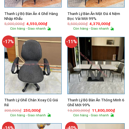
Thanh Lý Bộ Bàn Ăn 4 Ghế Hàng
Thanh Lý Bàn Ăn Mặt Đá 4 Nệm
Nhập Khẩu
Bọc Vải Mới 99%
Giá
Giá
Giá
Giá
5,000,000
₫
4,550,000
₫
5,500,000
₫
4,370,000
₫
gốc
hiện
gốc
hiện
Còn hàng - Giao nhanh
Còn hàng - Giao nhanh
là:
tại
là:
tại
5,000,000₫.
là:
5,500,000₫.
là:
4,550,000₫.
4,370,000
-17%
-11%
Thanh Lý Ghế Chân Xoay Cũ Giá
Thanh Lý Bộ Bàn Ăn Thông Minh 6
Rẻ
Ghế Mới 99%
Giá
Giá
Giá
Giá
300,000
₫
250,000
₫
13,200,000
₫
11,800,000
₫
gốc
hiện
gốc
hiện
Còn hàng - Giao nhanh
Còn hàng - Giao nhanh
là:
tại
là:
tại
300,000₫.
là:
13,200,000₫.
là:
250,000₫.
11,800,
-16%
-40%