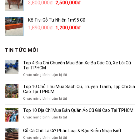
Giá
Giá
3,800,000
₫
2,500,000
₫
250,000₫.
gốc
hiện
là:
tại
Kệ Tivi Gỗ Tự Nhiên 1m95 Cũ
3,800,000₫.
là:
Giá
Giá
1,890,000
₫
1,200,000
₫
2,500,000₫.
gốc
hiện
là:
tại
1,890,000₫.
là:
TIN TỨC MỚI
1,200,000₫.
Top 4 Địa Chỉ Chuyên Mua Bán Xe Ba Gác Cũ, Xe Lôi Cũ
Tại TP.HCM
ở
Chức năng bình luận bị tắt
Top
4
Top 10 Chỗ Thu Mua Sách Cũ, Truyện Tranh, Tạp Chí Giá
Địa
Cao Tại TPHCM
Chỉ
ở
Chức năng bình luận bị tắt
Chuyên
Top
Mua
10
Top 10 Địa Chỉ Mua Bán Quần Áo Cũ Giá Cao Tại TPHCM
Bán
Chỗ
Xe
ở
Chức năng bình luận bị tắt
Thu
Ba
Top
Mua
Gác
10
Gỗ Cà Chít Là Gì? Phân Loại & Đặc Điểm Nhận Biết
Sách
Cũ,
Địa
Cũ,
ở
Chức năng bình luận bị tắt
Xe
Chỉ