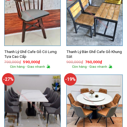
Thanh Lý Ghế Cafe Gỗ Có Lưng
Thanh Lý Bàn Ghế Cafe Gỗ Khung
Tựa Cao Cấp
Sắt
Giá
Giá
Giá
Giá
700,000
₫
590,000
₫
900,000
₫
760,000
₫
gốc
hiện
gốc
hiện
Còn hàng - Giao nhanh
Còn hàng - Giao nhanh
là:
tại
là:
tại
700,000₫.
là:
900,000₫.
là:
590,000₫.
760,000₫.
-27%
-19%