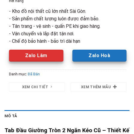
Hết hàng
680,000₫.
là:
- Kho đồ nội thất cũ lớn nhất Sài Gòn.
500,000₫.
- Sản phẩm chất lượng luôn được đảm bảo.
- Tân trang - vệ sinh - quấn PE khi giao hàng.
- Vận chuyển và lắp đặt tận nơi.
- Chế độ bảo hành - bảo trì dài hạn
Zalo Lâm
Zalo Hoà
Danh mục:
Đã Bán
XEM CHI TIẾT
XEM THÊM MẪU
MÔ TẢ
Tab Đầu Giường Tròn 2 Ngăn Kéo Cũ – Thiết Kế