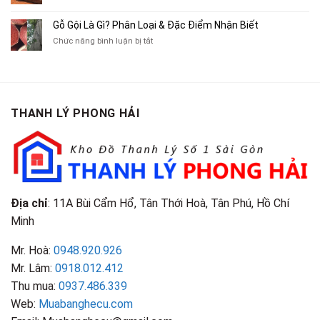
Truyện
Gỗ
Lôi
Mua
Tranh,
Cà
Cũ
Bán
Gỗ Gội Là Gì? Phân Loại & Đặc Điểm Nhận Biết
Tạp
Chít
Tại
Quần
Chí
ở
Chức năng bình luận bị tắt
Là
TP.HCM
Áo
Giá
Gỗ
Gì?
Cũ
Cao
Gội
Phân
Giá
Tại
Là
Loại
Cao
TPHCM
Gì?
&
Tại
Phân
Đặc
TPHCM
THANH LÝ PHONG HẢI
Loại
Điểm
&
Nhận
Đặc
Biết
Điểm
Nhận
Biết
Địa chỉ
: 11A Bùi Cẩm Hổ, Tân Thới Hoà, Tân Phú, Hồ Chí
Minh
Mr. Hoà:
0948.920.926
Mr. Lâm:
0918.012.412
Thu mua:
0937.486.339
Web:
Muabanghecu.com