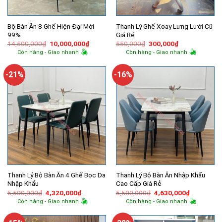
Bộ Bàn Ăn 8 Ghế Hiện Đại Mới
Thanh Lý Ghế Xoay Lưng Lưới Cũ
99%
Giá Rẻ
Giá
Giá
Giá
Giá
14,500,000
₫
10,000,000
₫
550,000
₫
300,000
₫
gốc
hiện
gốc
hiện
Còn hàng - Giao nhanh
Còn hàng - Giao nhanh
là:
tại
là:
tại
14,500,000₫.
là:
550,000₫.
là:
10,000,000₫.
300,000₫.
-21%
-16%
Thanh Lý Bộ Bàn Ăn 4 Ghế Bọc Da
Thanh Lý Bộ Bàn Ăn Nhập Khẩu
Nhập Khẩu
Cao Cấp Giá Rẻ
Giá
Giá
Giá
Giá
5,500,000
₫
4,320,000
₫
5,500,000
₫
4,630,000
₫
gốc
hiện
gốc
hiện
Còn hàng - Giao nhanh
Còn hàng - Giao nhanh
là:
tại
là:
tại
5,500,000₫.
là:
5,500,000₫.
là:
4,320,000₫.
4,630,000