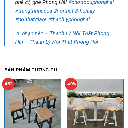
ghế cf, ghé Phong Hải
#chodocuphonghai
#trangtrinhacua
#noithat
#thanhly
#noithatgiare
#thanhlyphonghai
♬ nhạc nền – Thanh Lý Nội Thất Phong
Hải – Thanh Lý Nội Thất Phong Hải
SẢN PHẨM TƯƠNG TỰ
-45%
-49%