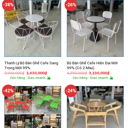
2,020,000₫.
2,630,000
-38%
-26%
Thanh Lý Bộ Bàn Ghế Cafe Sang
Bộ Bàn Ghế Cafe Hiện Đại Mới
Trọng Mới 99%
99% (Có 2 Màu)
Giá
Giá
Giá
Giá
3,900,000
₫
2,430,000
₫
4,350,000
₫
3,230,000
₫
gốc
hiện
gốc
hiện
Còn hàng - Giao nhanh
Còn hàng - Giao nhanh
là:
tại
là:
tại
3,900,000₫.
là:
4,350,000₫.
là:
2,430,000₫.
3,230,000
-42%
-24%