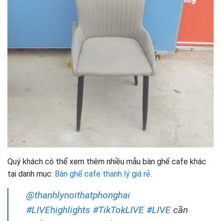
Quý khách có thể xem thêm nhiều mẫu bàn ghế cafe khác
tại danh mục:
Bàn ghế cafe thanh lý giá rẻ
.
@thanhlynoithatphonghai
#LIVEhighlights
#TikTokLIVE
#LIVE
cần