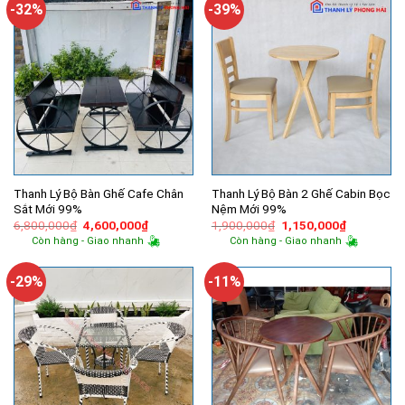
-32%
-39%
Thanh Lý Bộ Bàn Ghế Cafe Chân
Thanh Lý Bộ Bàn 2 Ghế Cabin Bọc
Sắt Mới 99%
Nệm Mới 99%
Giá
Giá
Giá
Giá
6,800,000
₫
4,600,000
₫
1,900,000
₫
1,150,000
₫
gốc
hiện
gốc
hiện
Còn hàng - Giao nhanh
Còn hàng - Giao nhanh
là:
tại
là:
tại
6,800,000₫.
là:
1,900,000₫.
là:
4,600,000₫.
1,150,000
-29%
-11%