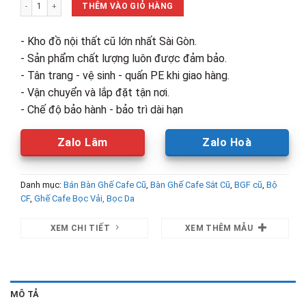
Bộ Bàn Ghế Cafe 2 Ghế Nệm Cũ (Nhiều Mẫu) số lượng
1,850,000₫.
là:
THÊM VÀO GIỎ HÀNG
1,200,00
- Kho đồ nội thất cũ lớn nhất Sài Gòn.
- Sản phẩm chất lượng luôn được đảm bảo.
- Tân trang - vệ sinh - quấn PE khi giao hàng.
- Vận chuyển và lắp đặt tận nơi.
- Chế độ bảo hành - bảo trì dài hạn
Zalo Lâm
Zalo Hoà
Danh mục:
Bán Bàn Ghế Cafe Cũ
,
Bàn Ghế Cafe Sắt Cũ
,
BGF cũ
,
Bộ
CF
,
Ghế Cafe Bọc Vải, Bọc Da
XEM CHI TIẾT
XEM THÊM MẪU
MÔ TẢ