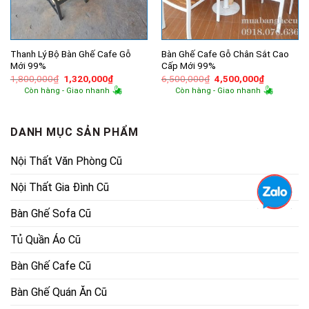
Thanh Lý Bộ Bàn Ghế Cafe Gỗ
Bàn Ghế Cafe Gỗ Chân Sắt Cao
Mới 99%
Cấp Mới 99%
Giá
Giá
Giá
Giá
1,800,000
₫
1,320,000
₫
6,500,000
₫
4,500,000
₫
gốc
hiện
gốc
hiện
Còn hàng - Giao nhanh
Còn hàng - Giao nhanh
là:
tại
là:
tại
1,800,000₫.
là:
6,500,000₫.
là:
1,320,000₫.
4,500,000
DANH MỤC SẢN PHẨM
Nội Thất Văn Phòng Cũ
Nội Thất Gia Đình Cũ
Bàn Ghế Sofa Cũ
Tủ Quần Áo Cũ
Bàn Ghế Cafe Cũ
Bàn Ghế Quán Ăn Cũ