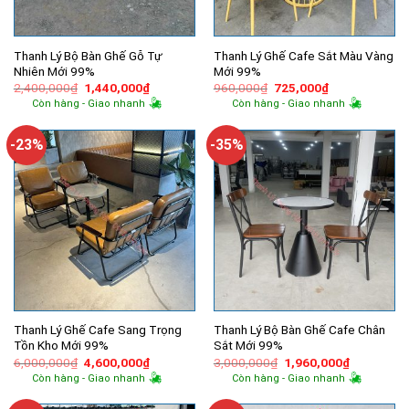
Thanh Lý Bộ Bàn Ghế Gỗ Tự
Thanh Lý Ghế Cafe Sắt Màu Vàng
Nhiên Mới 99%
Mới 99%
Giá
Giá
Giá
Giá
2,400,000
₫
1,440,000
₫
960,000
₫
725,000
₫
gốc
hiện
gốc
hiện
Còn hàng - Giao nhanh
Còn hàng - Giao nhanh
là:
tại
là:
tại
2,400,000₫.
là:
960,000₫.
là:
1,440,000₫.
725,000₫.
-23%
-35%
Thanh Lý Ghế Cafe Sang Trọng
Thanh Lý Bộ Bàn Ghế Cafe Chân
Tồn Kho Mới 99%
Sắt Mới 99%
Giá
Giá
Giá
Giá
6,000,000
₫
4,600,000
₫
3,000,000
₫
1,960,000
₫
gốc
hiện
gốc
hiện
Còn hàng - Giao nhanh
Còn hàng - Giao nhanh
là:
tại
là:
tại
6,000,000₫.
là:
3,000,000₫.
là:
4,600,000₫.
1,960,000