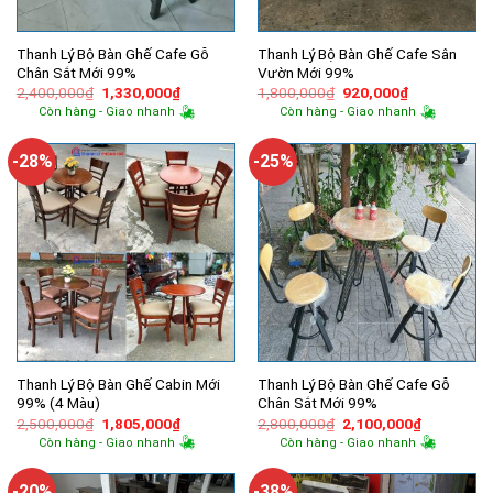
Thanh Lý Bộ Bàn Ghế Cafe Gỗ
Thanh Lý Bộ Bàn Ghế Cafe Sân
Chân Sắt Mới 99%
Vườn Mới 99%
Giá
Giá
Giá
Giá
2,400,000
₫
1,330,000
₫
1,800,000
₫
920,000
₫
gốc
hiện
gốc
hiện
Còn hàng - Giao nhanh
Còn hàng - Giao nhanh
là:
tại
là:
tại
2,400,000₫.
là:
1,800,000₫.
là:
1,330,000₫.
920,000₫.
-28%
-25%
Thanh Lý Bộ Bàn Ghế Cabin Mới
Thanh Lý Bộ Bàn Ghế Cafe Gỗ
99% (4 Màu)
Chân Sắt Mới 99%
Giá
Giá
Giá
Giá
2,500,000
₫
1,805,000
₫
2,800,000
₫
2,100,000
₫
gốc
hiện
gốc
hiện
Còn hàng - Giao nhanh
Còn hàng - Giao nhanh
là:
tại
là:
tại
2,500,000₫.
là:
2,800,000₫.
là:
1,805,000₫.
2,100,000
-20%
-38%