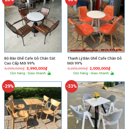
Bộ Bàn Ghế Cafe Gỗ Chân Sắt
Thanh Lý Bàn Ghế Cafe Chân Gỗ
Cao Cấp Mới 99%
Mới 99%
Giá
Giá
Giá
Giá
5,000,000
₫
3,990,000
₫
3,200,000
₫
2,000,000
₫
gốc
hiện
gốc
hiện
Còn hàng - Giao nhanh
Còn hàng - Giao nhanh
là:
tại
là:
tại
5,000,000₫.
là:
3,200,000₫.
là:
3,990,000₫.
2,000,000
-29%
-33%