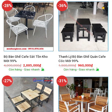
2,365,000₫.
1,050,000
-28%
-36%
Bộ Bàn Ghế Cafe Sắt Tồn Kho
Thanh Lý Bộ Bàn Ghế Quán Cafe
Mới 99%
Cóc Mới 99%
Giá
Giá
Giá
Giá
4,000,000
₫
2,885,000
₫
1,500,000
₫
960,000
₫
gốc
hiện
gốc
hiện
Còn hàng - Giao nhanh
Còn hàng - Giao nhanh
là:
tại
là:
tại
4,000,000₫.
là:
1,500,000₫.
là:
2,885,000₫.
960,000₫.
-27%
-31%