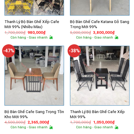
Thanh Lý Bộ Bàn Ghế Xếp Cafe
Bộ Bàn Ghế Cafe Katana Gỗ Sang
Mới 99% (Nhiều Màu)
Trọng Mới 99%
Giá
Giá
Giá
Giá
1,700,000
₫
980,000
₫
5,000,000
₫
3,800,000
₫
gốc
hiện
gốc
hiện
Còn hàng - Giao nhanh
Còn hàng - Giao nhanh
là:
tại
là:
tại
1,700,000₫.
là:
5,000,000₫.
là:
980,000₫.
3,800,000
-47%
-38%
Bộ Bàn Ghế Cafe Sang Trọng Tồn
Thanh Lý Bộ Bàn Ghế Cafe Xếp
Kho Mới 99%
Mới 99%
Giá
Giá
Giá
Giá
4,500,000
₫
2,365,000
₫
1,700,000
₫
1,050,000
₫
gốc
hiện
gốc
hiện
Còn hàng - Giao nhanh
Còn hàng - Giao nhanh
là:
tại
là:
tại
4,500,000₫.
là:
1,700,000₫.
là: