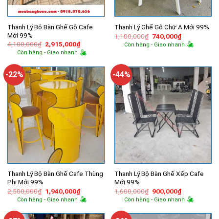
Thanh Lý Bộ Bàn Ghế Gỗ Cafe
Thanh Lý Ghế Gỗ Chữ A Mới 99%
Mới 99%
Giá
Giá
1,100,000
₫
740,000
₫
gốc
hiện
Giá
Giá
4,100,000
₫
2,915,000
₫
Còn hàng - Giao nhanh
là:
tại
gốc
hiện
Còn hàng - Giao nhanh
1,100,000₫.
là:
là:
tại
740,000₫.
4,100,000₫.
là:
2,915,000₫.
-22%
-44%
Thanh Lý Bộ Bàn Ghế Cafe Thùng
Thanh Lý Bộ Bàn Ghế Xếp Cafe
Phi Mới 99%
Mới 99%
Giá
Giá
Giá
Giá
2,500,000
₫
1,940,000
₫
1,600,000
₫
900,000
₫
gốc
hiện
gốc
hiện
Còn hàng - Giao nhanh
Còn hàng - Giao nhanh
là:
tại
là:
tại
2,500,000₫.
là:
1,600,000₫.
là:
1,940,000₫.
900,000₫.