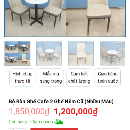
Hình chụp
Mẫu mã
Cam kết
Giao hàng
thực tế
sang trọng
chất lượng
toàn quốc
Bộ Bàn Ghế Cafe 2 Ghế Nệm Cũ (Nhiều Mẫu)
Giá
Giá
1,850,000
₫
1,200,000
₫
gốc
hiện
Còn hàng - Giao nhanh
là:
tại