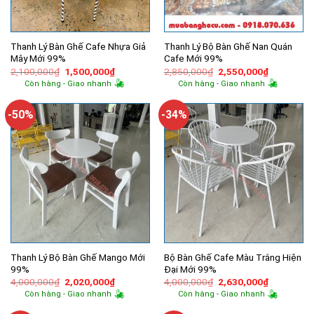
Thanh Lý Bàn Ghế Cafe Nhựa Giả
Thanh Lý Bộ Bàn Ghế Nan Quán
Mây Mới 99%
Cafe Mới 99%
Giá
Giá
Giá
Giá
2,100,000
₫
1,500,000
₫
2,850,000
₫
2,550,000
₫
gốc
hiện
gốc
hiện
Còn hàng - Giao nhanh
Còn hàng - Giao nhanh
là:
tại
là:
tại
2,100,000₫.
là:
2,850,000₫.
là:
1,500,000₫.
2,550,000
-50%
-34%
Thanh Lý Bộ Bàn Ghế Mango Mới
Bộ Bàn Ghế Cafe Màu Trắng Hiện
99%
Đại Mới 99%
Giá
Giá
Giá
Giá
4,000,000
₫
2,020,000
₫
4,000,000
₫
2,630,000
₫
gốc
hiện
gốc
hiện
Còn hàng - Giao nhanh
Còn hàng - Giao nhanh
là:
tại
là:
tại
4,000,000₫.
là:
4,000,000₫.
là: