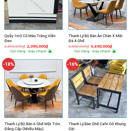
Quầy 1m3 Cũ Màu Trắng Viền
Thanh Lý Bộ Bàn Ăn Chân X Mặt
Đen
Đá 4 Ghế
Giá
Giá
Giá
Giá
2,890,000
₫
2,090,000
₫
6,500,000
₫
5,490,000
₫
gốc
hiện
gốc
hiện
Còn hàng - Giao nhanh
Còn hàng - Giao nhanh
là:
tại
là:
tại
2,890,000₫.
là:
6,500,000₫.
là:
2,090,000₫.
5,490,000
-18%
-16%
Thanh Lý Bộ Bàn 6 Ghế Mặt Tròn
Thanh Lý Bàn Ghế Cafe Gỗ Khung
Đẳng Cấp (Nhiều Màu)
Sắt