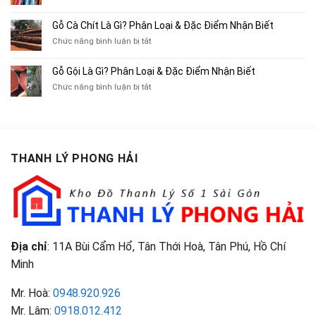
Thu
Ba
Top
Mua
Gác
10
Gỗ Cà Chít Là Gì? Phân Loại & Đặc Điểm Nhận Biết
Sách
Cũ,
Địa
Cũ,
ở
Chức năng bình luận bị tắt
Xe
Chỉ
Truyện
Gỗ
Lôi
Mua
Tranh,
Cà
Cũ
Bán
Gỗ Gội Là Gì? Phân Loại & Đặc Điểm Nhận Biết
Tạp
Chít
Tại
Quần
Chí
ở
Chức năng bình luận bị tắt
Là
TP.HCM
Áo
Giá
Gỗ
Gì?
Cũ
Cao
Gội
Phân
Giá
Tại
Là
Loại
Cao
TPHCM
Gì?
&
Tại
Phân
Đặc
TPHCM
THANH LÝ PHONG HẢI
Loại
Điểm
&
Nhận
Đặc
Biết
Điểm
Nhận
Biết
Địa chỉ
: 11A Bùi Cẩm Hổ, Tân Thới Hoà, Tân Phú, Hồ Chí
Minh
Mr. Hoà:
0948.920.926
Mr. Lâm:
0918.012.412