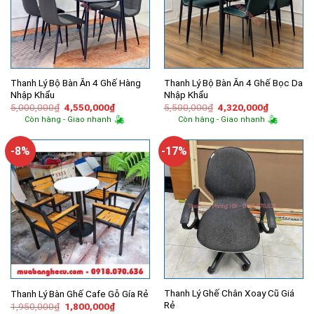
Thanh Lý Bộ Bàn Ăn 4 Ghế Hàng
Thanh Lý Bộ Bàn Ăn 4 Ghế Bọc Da
Nhập Khẩu
Nhập Khẩu
Giá
Giá
Giá
Giá
5,000,000
₫
4,550,000
₫
5,500,000
₫
4,320,000
₫
gốc
hiện
gốc
hiện
Còn hàng - Giao nhanh
Còn hàng - Giao nhanh
là:
tại
là:
tại
5,000,000₫.
là:
5,500,000₫.
là:
4,550,000₫.
4,320,000
-8%
-17%
Thanh Lý Ghế Chân Xoay Cũ Giá
Thanh Lý Bàn Ghế Cafe Gỗ Gía Rẻ
Rẻ
Giá
Giá
1,950,000
₫
1,800,000
₫