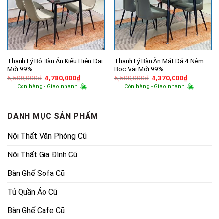
Thanh Lý Bộ Bàn Ăn Kiểu Hiện Đại
Thanh Lý Bàn Ăn Mặt Đá 4 Nệm
Mới 99%
Bọc Vải Mới 99%
Giá
Giá
Giá
Giá
5,500,000
₫
4,780,000
₫
5,500,000
₫
4,370,000
₫
gốc
hiện
gốc
hiện
Còn hàng - Giao nhanh
Còn hàng - Giao nhanh
là:
tại
là:
tại
5,500,000₫.
là:
5,500,000₫.
là:
4,780,000₫.
4,370,000
DANH MỤC SẢN PHẨM
Nội Thất Văn Phòng Cũ
Nội Thất Gia Đình Cũ
Bàn Ghế Sofa Cũ
Tủ Quần Áo Cũ
Bàn Ghế Cafe Cũ