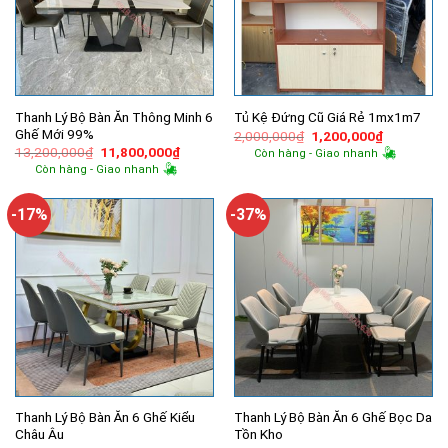
Thanh Lý Bộ Bàn Ăn Thông Minh 6
Tủ Kệ Đứng Cũ Giá Rẻ 1mx1m7
Ghế Mới 99%
Giá
Giá
2,000,000
₫
1,200,000
₫
gốc
hiện
Giá
Giá
13,200,000
₫
11,800,000
₫
Còn hàng - Giao nhanh
là:
tại
gốc
hiện
Còn hàng - Giao nhanh
2,000,000₫.
là:
là:
tại
1,200,000
13,200,000₫.
là:
11,800,000₫.
-17%
-37%
Thanh Lý Bộ Bàn Ăn 6 Ghế Kiểu
Thanh Lý Bộ Bàn Ăn 6 Ghế Bọc Da
Châu Âu
Tồn Kho