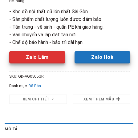
Hết hàng
345,000₫.
là:
- Kho đồ nội thất cũ lớn nhất Sài Gòn.
255,000₫.
- Sản phẩm chất lượng luôn được đảm bảo.
- Tân trang - vệ sinh - quấn PE khi giao hàng.
- Vận chuyển và lắp đặt tận nơi.
- Chế độ bảo hành - bảo trì dài hạn
Zalo Lâm
Zalo Hoà
SKU:
GD-AG0505GR
Danh mục:
Đã Bán
XEM CHI TIẾT
XEM THÊM MẪU
MÔ TẢ