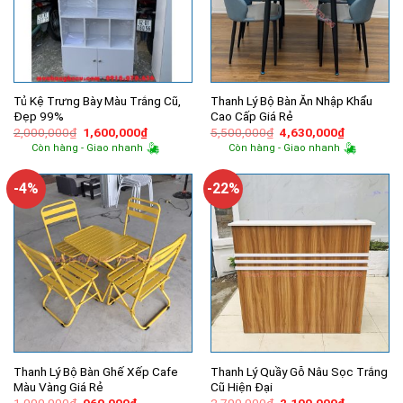
Tủ Kệ Trưng Bày Màu Trắng Cũ,
Thanh Lý Bộ Bàn Ăn Nhập Khẩu
Đẹp 99%
Cao Cấp Giá Rẻ
Giá
Giá
Giá
Giá
2,000,000
₫
1,600,000
₫
5,500,000
₫
4,630,000
₫
gốc
hiện
gốc
hiện
Còn hàng - Giao nhanh
Còn hàng - Giao nhanh
là:
tại
là:
tại
2,000,000₫.
là:
5,500,000₫.
là:
1,600,000₫.
4,630,000
-4%
-22%
Thanh Lý Bộ Bàn Ghế Xếp Cafe
Thanh Lý Quầy Gỗ Nâu Sọc Trắng
Màu Vàng Giá Rẻ
Cũ Hiện Đại
Giá
Giá
Giá
Giá
1,000,000
₫
960,000
₫
2,700,000
₫
2,100,000
₫