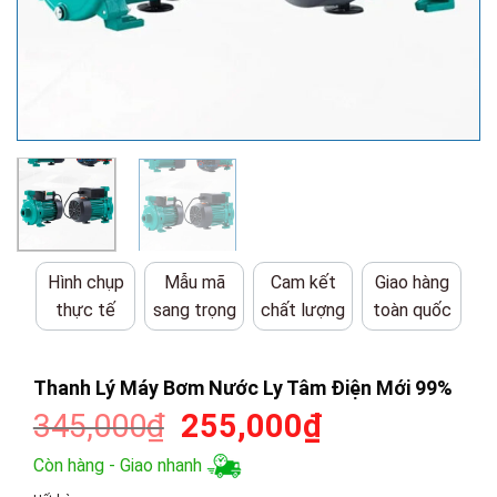
Hình chụp
Mẫu mã
Cam kết
Giao hàng
thực tế
sang trọng
chất lượng
toàn quốc
Thanh Lý Máy Bơm Nước Ly Tâm Điện Mới 99%
Giá
Giá
345,000
₫
255,000
₫
gốc
hiện
Còn hàng - Giao nhanh
là:
tại