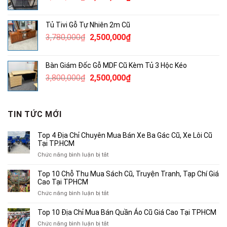
gốc
hiện
là:
tại
Tủ Tivi Gỗ Tự Nhiên 2m Cũ
3,450,000₫.
là:
Giá
Giá
3,780,000
₫
2,500,000
₫
2,000,000₫.
gốc
hiện
là:
tại
Bàn Giám Đốc Gỗ MDF Cũ Kèm Tủ 3 Hộc Kéo
3,780,000₫.
là:
Giá
Giá
3,800,000
₫
2,500,000
₫
2,500,000₫.
gốc
hiện
là:
tại
3,800,000₫.
là:
TIN TỨC MỚI
2,500,000₫.
Top 4 Địa Chỉ Chuyên Mua Bán Xe Ba Gác Cũ, Xe Lôi Cũ
Tại TP.HCM
ở
Chức năng bình luận bị tắt
Top
4
Top 10 Chỗ Thu Mua Sách Cũ, Truyện Tranh, Tạp Chí Giá
Địa
Cao Tại TPHCM
Chỉ
ở
Chức năng bình luận bị tắt
Chuyên
Top
Mua
10
Top 10 Địa Chỉ Mua Bán Quần Áo Cũ Giá Cao Tại TPHCM
Bán
Chỗ
Xe
ở
Chức năng bình luận bị tắt