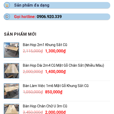
Sản phẩm đa dạng
Gọi hotline:
0906.920.339
SẢN PHẨM MỚI
Bàn Họp 2m1 Khung Sắt Cũ
Giá
Giá
2,115,000
₫
1,300,000
₫
gốc
hiện
là:
tại
Bàn Họp Dài 2m4 Cũ Mặt Gỗ Chân Sắt (Nhiều Màu)
2,115,000₫.
là:
Giá
Giá
2,000,000
₫
1,400,000
₫
1,300,000₫.
gốc
hiện
là:
tại
Bàn Làm Việc 1m6 Mặt Gỗ Khung Sắt Cũ
2,000,000₫.
là:
Giá
Giá
1,050,000
₫
850,000
₫
1,400,000₫.
gốc
hiện
là:
tại
Bàn Họp Chân Chữ U 3m Cũ
1,050,000₫.
là:
Giá
Giá
3,450,000
₫
2,000,000
₫
850,000₫.