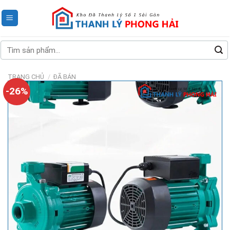
Skip
to
content
Tìm
kiếm:
TRANG CHỦ
/
ĐÃ BÁN
-26%