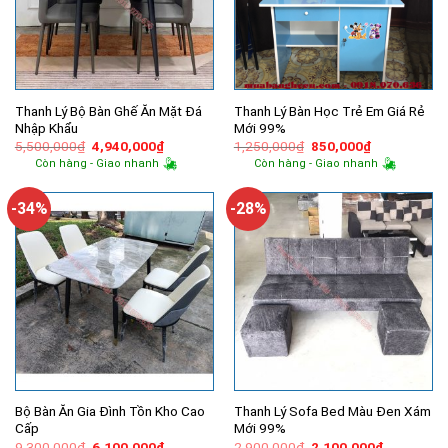
Thanh Lý Bộ Bàn Ghế Ăn Mặt Đá
Thanh Lý Bàn Học Trẻ Em Giá Rẻ
Nhập Khẩu
Mới 99%
Giá
Giá
Giá
Giá
5,500,000
₫
4,940,000
₫
1,250,000
₫
850,000
₫
gốc
hiện
gốc
hiện
Còn hàng - Giao nhanh
Còn hàng - Giao nhanh
là:
tại
là:
tại
5,500,000₫.
là:
1,250,000₫.
là:
4,940,000₫.
850,000₫.
-34%
-28%
Bộ Bàn Ăn Gia Đình Tồn Kho Cao
Thanh Lý Sofa Bed Màu Đen Xám
Cấp
Mới 99%
Giá
Giá
Giá
Giá
9,300,000
₫
6,100,000
₫
2,900,000
₫
2,100,000
₫