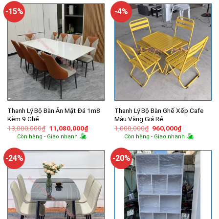
12,060,000₫.
5,490,000
-15%
-4%
Thanh Lý Bộ Bàn Ăn Mặt Đá 1m8
Thanh Lý Bộ Bàn Ghế Xếp Cafe
Kèm 9 Ghế
Màu Vàng Giá Rẻ
Giá
Giá
Giá
Giá
13,000,000
₫
11,080,000
₫
1,000,000
₫
960,000
₫
gốc
hiện
gốc
hiện
Còn hàng - Giao nhanh
Còn hàng - Giao nhanh
là:
tại
là:
tại
13,000,000₫.
là:
1,000,000₫.
là:
11,080,000₫.
960,000₫.
-24%
-20%