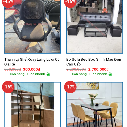
-45%
-16%
Thanh Lý Ghế Xoay Lưng Lưới Cũ
Bộ Sofa Bed Bọc Simili Màu Đen
Giá Rẻ
Cao Cấp
Giá
Giá
Giá
Giá
550,000
₫
300,000
₫
3,200,000
₫
2,700,000
₫
gốc
hiện
gốc
hiện
Còn hàng - Giao nhanh
Còn hàng - Giao nhanh
là:
tại
là:
tại
550,000₫.
là:
3,200,000₫.
là:
300,000₫.
2,700,000
-16%
-17%