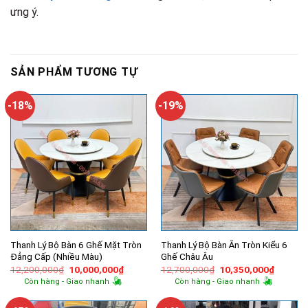
ưng ý.
SẢN PHẨM TƯƠNG TỰ
-18%
-19%
Thanh Lý Bộ Bàn 6 Ghế Mặt Tròn
Thanh Lý Bộ Bàn Ăn Tròn Kiểu 6
Đẳng Cấp (Nhiều Màu)
Ghế Châu Âu
Giá
Giá
Giá
Giá
12,200,000
₫
10,000,000
₫
12,700,000
₫
10,350,000
₫
gốc
hiện
gốc
hiện
Còn hàng - Giao nhanh
Còn hàng - Giao nhanh
là:
tại
là:
tại
12,200,000₫.
là:
12,700,000₫.
là:
10,000,000₫.
10,350,