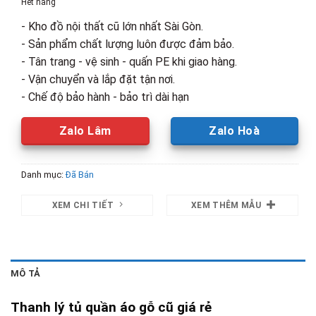
Hết hàng
5,000,000₫.
là:
- Kho đồ nội thất cũ lớn nhất Sài Gòn.
3,200,00
- Sản phẩm chất lượng luôn được đảm bảo.
- Tân trang - vệ sinh - quấn PE khi giao hàng.
- Vận chuyển và lắp đặt tận nơi.
- Chế độ bảo hành - bảo trì dài hạn
Zalo Lâm
Zalo Hoà
Danh mục:
Đã Bán
XEM CHI TIẾT
XEM THÊM MẪU
MÔ TẢ
Thanh lý tủ quần áo gỗ cũ giá rẻ