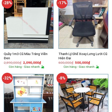
6,100,000₫.
13,290,
-28%
-17%
Quầy 1m3 Cũ Màu Trắng Viền
Thanh Lý Ghế Xoay Lưng Lưới Cũ
Đen
Hiện Đại
Giá
Giá
Giá
Giá
2,890,000
₫
2,090,000
₫
600,000
₫
500,000
₫
gốc
hiện
gốc
hiện
Còn hàng - Giao nhanh
Còn hàng - Giao nhanh
là:
tại
là:
tại
2,890,000₫.
là:
600,000₫.
là:
2,090,000₫.
500,000₫.
-32%
-8%