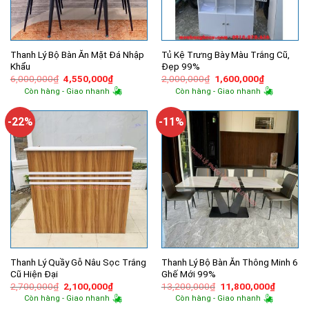
Thanh Lý Bộ Bàn Ăn Mặt Đá Nhập
Tủ Kệ Trưng Bày Màu Trắng Cũ,
Khẩu
Đẹp 99%
Giá
Giá
Giá
Giá
6,000,000
₫
4,550,000
₫
2,000,000
₫
1,600,000
₫
gốc
hiện
gốc
hiện
Còn hàng - Giao nhanh
Còn hàng - Giao nhanh
là:
tại
là:
tại
6,000,000₫.
là:
2,000,000₫.
là:
4,550,000₫.
1,600,000
-22%
-11%
Thanh Lý Quầy Gỗ Nâu Sọc Trắng
Thanh Lý Bộ Bàn Ăn Thông Minh 6
Cũ Hiện Đại
Ghế Mới 99%
Giá
Giá
Giá
Giá
2,700,000
₫
2,100,000
₫
13,200,000
₫
11,800,000
₫
gốc
hiện
gốc
hiện
Còn hàng - Giao nhanh
Còn hàng - Giao nhanh
là:
tại
là:
tại