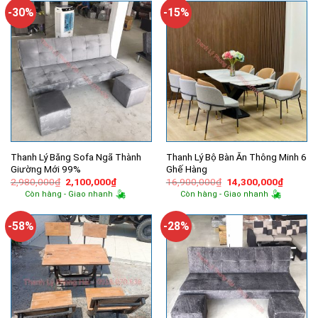
4,320,000
-30%
-15%
Thanh Lý Băng Sofa Ngã Thành
Thanh Lý Bộ Bàn Ăn Thông Minh 6
Giường Mới 99%
Ghế Hàng
Giá
Giá
Giá
Giá
2,980,000
₫
2,100,000
₫
16,900,000
₫
14,300,000
₫
gốc
hiện
gốc
hiện
Còn hàng - Giao nhanh
Còn hàng - Giao nhanh
là:
tại
là:
tại
2,980,000₫.
là:
16,900,000₫.
là:
2,100,000₫.
14,300,
-58%
-28%