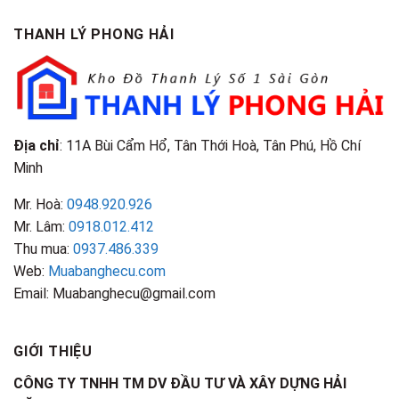
TPHCM
Gì?
&
Tại
Phân
Đặc
TPHCM
THANH LÝ PHONG HẢI
Loại
Điểm
&
Nhận
Đặc
Biết
Điểm
Nhận
Biết
Địa chỉ
: 11A Bùi Cẩm Hổ, Tân Thới Hoà, Tân Phú, Hồ Chí
Minh
Mr. Hoà:
0948.920.926
Mr. Lâm:
0918.012.412
Thu mua:
0937.486.339
Web:
Muabanghecu.com
Email: Muabanghecu@gmail.com
GIỚI THIỆU
CÔNG TY TNHH TM DV ĐẦU TƯ VÀ XÂY DỰNG HẢI