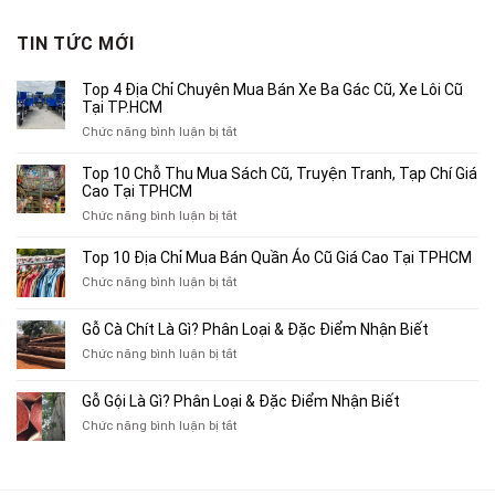
là:
tại
2,130,000₫.
là:
TIN TỨC MỚI
1,600,000₫.
Top 4 Địa Chỉ Chuyên Mua Bán Xe Ba Gác Cũ, Xe Lôi Cũ
Tại TP.HCM
ở
Chức năng bình luận bị tắt
Top
4
Top 10 Chỗ Thu Mua Sách Cũ, Truyện Tranh, Tạp Chí Giá
Địa
Cao Tại TPHCM
Chỉ
ở
Chức năng bình luận bị tắt
Chuyên
Top
Mua
10
Top 10 Địa Chỉ Mua Bán Quần Áo Cũ Giá Cao Tại TPHCM
Bán
Chỗ
Xe
ở
Chức năng bình luận bị tắt
Thu
Ba
Top
Mua
Gác
10
Gỗ Cà Chít Là Gì? Phân Loại & Đặc Điểm Nhận Biết
Sách
Cũ,
Địa
Cũ,
ở
Chức năng bình luận bị tắt
Xe
Chỉ
Truyện
Gỗ
Lôi
Mua
Tranh,
Cà
Cũ
Bán
Gỗ Gội Là Gì? Phân Loại & Đặc Điểm Nhận Biết
Tạp
Chít
Tại
Quần
Chí
ở
Chức năng bình luận bị tắt
Là
TP.HCM
Áo
Giá
Gỗ
Gì?
Cũ
Cao
Gội
Phân
Giá
Tại
Là
Loại
Cao