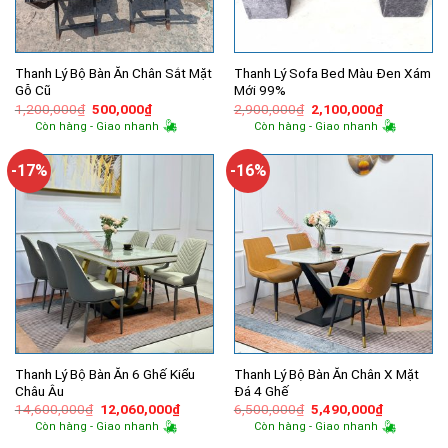
Thanh Lý Bộ Bàn Ăn Chân Sắt Mặt
Thanh Lý Sofa Bed Màu Đen Xám
Gỗ Cũ
Mới 99%
Giá
Giá
Giá
Giá
1,200,000
₫
500,000
₫
2,900,000
₫
2,100,000
₫
gốc
hiện
gốc
hiện
Còn hàng - Giao nhanh
Còn hàng - Giao nhanh
là:
tại
là:
tại
1,200,000₫.
là:
2,900,000₫.
là:
500,000₫.
2,100,000
-17%
-16%
Thanh Lý Bộ Bàn Ăn 6 Ghế Kiểu
Thanh Lý Bộ Bàn Ăn Chân X Mặt
Châu Âu
Đá 4 Ghế
Giá
Giá
Giá
Giá
14,600,000
₫
12,060,000
₫
6,500,000
₫
5,490,000
₫
gốc
hiện
gốc
hiện
Còn hàng - Giao nhanh
Còn hàng - Giao nhanh
là:
tại
là:
tại
14,600,000₫.
là:
6,500,000₫.
là: