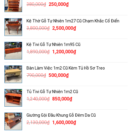
Giá
Giá
380,000
₫
250,000
₫
gốc
hiện
là:
tại
Kệ Thờ Gỗ Tự Nhiên 1m27 Cũ Chạm Khắc Cổ Điển
380,000₫.
là:
Giá
Giá
3,800,000
₫
2,500,000
₫
250,000₫.
gốc
hiện
là:
tại
Kệ Tivi Gỗ Tự Nhiên 1m95 Cũ
3,800,000₫.
là:
Giá
Giá
1,890,000
₫
1,200,000
₫
2,500,000₫.
gốc
hiện
là:
tại
Bàn Làm Việc 1m2 Cũ Kèm Tủ Hồ Sơ Treo
1,890,000₫.
là:
Giá
Giá
790,000
₫
500,000
₫
1,200,000₫.
gốc
hiện
là:
tại
Tủ Tivi Gỗ Tự Nhiên 1m2 Cũ
790,000₫.
là:
Giá
Giá
1,240,000
₫
850,000
₫
500,000₫.
gốc
hiện
là:
tại
Giường Gội Đầu Khung Gỗ Đêm Da Cũ
1,240,000₫.
là:
Giá
Giá
2,130,000
₫
1,600,000
₫
850,000₫.
gốc
hiện