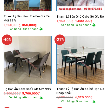
Thanh Lý Bàn Học Trẻ Em Giá Rẻ
Thanh Lý Bàn Ghế Cafe Gỗ Gía Rẻ
Mới 99%
Giá
Giá
1,950,000
₫
1,800,000
₫
gốc
hiện
Giá
Giá
1,250,000
₫
850,000
₫
Còn hàng - Giao nhanh
là:
tại
gốc
hiện
Còn hàng - Giao nhanh
1,950,000₫.
là:
là:
tại
1,800,000
1,250,000₫.
là:
850,000₫.
-40%
-21%
Thanh Lý Bộ Bàn Ăn 4 Ghế Bọc Da
Bộ Bàn Ăn Kèm Ghế Loft Mới 99%
Nhập Khẩu
Giá
Giá
9,500,000
₫
5,700,000
₫
gốc
hiện
Giá
Giá
5,500,000
₫
4,320,000
₫
Còn hàng - Giao nhanh
là:
tại
gốc
hiện
Còn hàng - Giao nhanh
9,500,000₫.
là:
là:
tại
5,700,000₫.
5,500,000₫.
là: