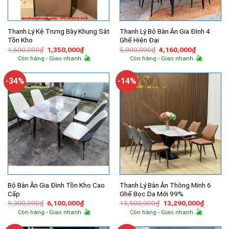
Thanh Lý Kệ Trưng Bày Khung Sắt
Thanh Lý Bộ Bàn Ăn Gia Đình 4
Tồn Kho
Ghế Hiện Đại
Giá
Giá
Giá
Giá
1,600,000
₫
1,350,000
₫
5,000,000
₫
4,160,000
₫
gốc
hiện
gốc
hiện
Còn hàng - Giao nhanh
Còn hàng - Giao nhanh
là:
tại
là:
tại
1,600,000₫.
là:
5,000,000₫.
là:
1,350,000₫.
4,160,000
-34%
-14%
Bộ Bàn Ăn Gia Đình Tồn Kho Cao
Thanh Lý Bàn Ăn Thông Minh 6
Cấp
Ghế Bọc Da Mới 99%
Giá
Giá
Giá
Giá
9,300,000
₫
6,100,000
₫
15,500,000
₫
13,290,000
₫
gốc
hiện
gốc
hiện
Còn hàng - Giao nhanh
Còn hàng - Giao nhanh
là:
tại
là:
tại
9,300,000₫.
là:
15,500,000₫.
là: