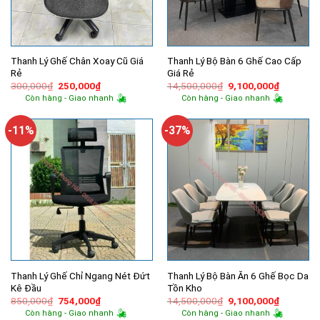
Thanh Lý Ghế Chân Xoay Cũ Giá
Thanh Lý Bộ Bàn 6 Ghế Cao Cấp
Rẻ
Giá Rẻ
Giá
Giá
Giá
Giá
300,000
₫
250,000
₫
14,500,000
₫
9,100,000
₫
gốc
hiện
gốc
hiện
Còn hàng - Giao nhanh
Còn hàng - Giao nhanh
là:
tại
là:
tại
300,000₫.
là:
14,500,000₫.
là:
250,000₫.
9,100,00
-11%
-37%
Thanh Lý Ghế Chỉ Ngang Nét Đứt
Thanh Lý Bộ Bàn Ăn 6 Ghế Bọc Da
Kê Đầu
Tồn Kho
Giá
Giá
Giá
Giá
850,000
₫
754,000
₫
14,500,000
₫
9,100,000
₫
gốc
hiện
gốc
hiện
Còn hàng - Giao nhanh
Còn hàng - Giao nhanh
là:
tại
là:
tại