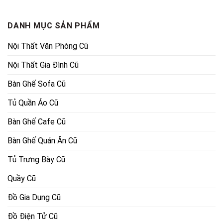
850,000₫.
là:
14,500,000₫.
là:
754,000₫.
9,100,00
DANH MỤC SẢN PHẨM
Nội Thất Văn Phòng Cũ
Nội Thất Gia Đình Cũ
Bàn Ghế Sofa Cũ
Tủ Quần Áo Cũ
Bàn Ghế Cafe Cũ
Bàn Ghế Quán Ăn Cũ
Tủ Trưng Bày Cũ
Quầy Cũ
Đồ Gia Dụng Cũ
Đồ Điện Tử Cũ