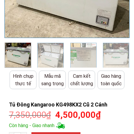
Hình chụp
Mẫu mã
Cam kết
Giao hàng
thực tế
sang trọng
chất lượng
toàn quốc
Tủ Đông Kangaroo KG498KX2 Cũ 2 Cánh
Giá
Giá
7,350,000
₫
4,500,000
₫
gốc
hiện
Còn hàng - Giao nhanh
là:
tại