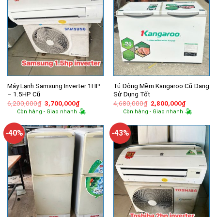
Máy Lạnh Samsung Inverter 1HP
Tủ Đông Mềm Kangaroo Cũ Đang
– 1.5HP Cũ
Sử Dụng Tốt
Giá
Giá
Giá
Giá
6,200,000
₫
3,700,000
₫
4,680,000
₫
2,800,000
₫
gốc
hiện
gốc
hiện
Còn hàng - Giao nhanh
Còn hàng - Giao nhanh
là:
tại
là:
tại
6,200,000₫.
là:
4,680,000₫.
là:
3,700,000₫.
2,800,000
-40%
-43%