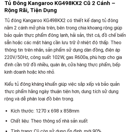
Tủ Đông Kangaroo KG498KX2 Cũ 2 Cánh –
Rộng Rãi, Tiện Dụng
Tủ đông Kangaroo KG498KX2 có thiết kế dạng tủ đông
nằm 2 cánh mở phía trên, bên trong chia khoang rộng giúp
bảo quản thực phẩm đông lạnh, hải sản, thịt cá, đồ chế biến
sẵn hoặc các mặt hàng cần lưu trữ ở nhiệt độ thấp. Theo
thông tin trên nhãn, sản phẩm sử dụng dàn đồng, điện áp
220V/50Hz, công suất 102W, gas R600a, phù hợp cho gia
đình cần trữ đồ nhiều, quán ăn, cửa hàng thực phẩm, bếp
kinh doanh hoặc kho nhỏ.
Kiểu tủ đông kháng khuẩn giúp việc sắp xếp và bảo quản
thực phẩm hằng ngày thuận tiện hơn, dung tích sử dụng
rộng và dễ phân loại đồ bên trong.
Kích thước: 1270 x 698 x 858mm
Chất liệu: Theo thông số nhà sản xuất
Tình trạng: Cũ còn sử dụng ổn định, mới 90%