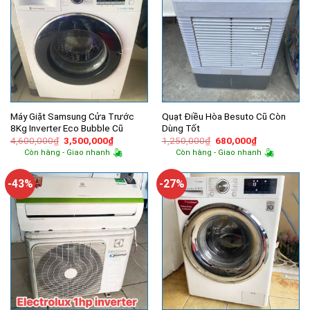
Máy Giặt Samsung Cửa Trước
Quạt Điều Hòa Besuto Cũ Còn
8Kg Inverter Eco Bubble Cũ
Dùng Tốt
Giá
Giá
Giá
Giá
4,600,000
₫
3,500,000
₫
1,250,000
₫
680,000
₫
gốc
hiện
gốc
hiện
Còn hàng - Giao nhanh
Còn hàng - Giao nhanh
là:
tại
là:
tại
4,600,000₫.
là:
1,250,000₫.
là:
3,500,000₫.
680,000₫.
-43%
-27%