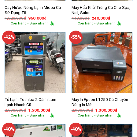
Cây Nước Nóng Lạnh Midea Cũ
Máy Hấp Khử Trùng Cũ Cho Spa,
Sử Dụng Tốt
Nail, Salon
Giá
Giá
Giá
Giá
1,520,000
₫
960,000
₫
443,000
₫
240,000
₫
gốc
hiện
gốc
hiện
Còn hàng - Giao nhanh
Còn hàng - Giao nhanh
là:
tại
là:
tại
1,520,000₫.
là:
443,000₫.
là:
960,000₫.
240,000₫.
-42%
-55%
Tủ Lạnh Toshiba 2 Cánh Làm
Máy In Epson L1250 Cũ Chuyên
Lạnh Nhanh Cũ
Dùng In Màu
Giá
Giá
Giá
Giá
2,600,000
₫
1,500,000
₫
2,900,000
₫
1,300,000
₫
gốc
hiện
gốc
hiện
Còn hàng - Giao nhanh
Còn hàng - Giao nhanh
là:
tại
là:
tại
2,600,000₫.
là:
2,900,000₫.
là:
1,500,000₫.
1,300,000
-40%
-40%