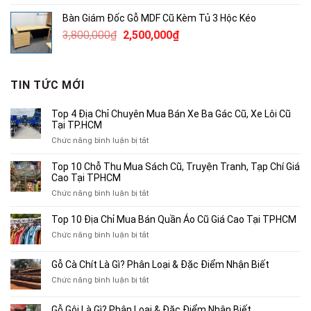
là:
tại
Bàn Giám Đốc Gỗ MDF Cũ Kèm Tủ 3 Hộc Kéo
3,780,000₫.
là:
Giá
Giá
3,800,000
₫
2,500,000
₫
2,500,000₫.
gốc
hiện
là:
tại
3,800,000₫.
là:
TIN TỨC MỚI
2,500,000₫.
Top 4 Địa Chỉ Chuyên Mua Bán Xe Ba Gác Cũ, Xe Lôi Cũ
Tại TP.HCM
ở
Chức năng bình luận bị tắt
Top
4
Top 10 Chỗ Thu Mua Sách Cũ, Truyện Tranh, Tạp Chí Giá
Địa
Cao Tại TPHCM
Chỉ
ở
Chức năng bình luận bị tắt
Chuyên
Top
Mua
10
Top 10 Địa Chỉ Mua Bán Quần Áo Cũ Giá Cao Tại TPHCM
Bán
Chỗ
Xe
ở
Chức năng bình luận bị tắt
Thu
Ba
Top
Mua
Gác
10
Gỗ Cà Chít Là Gì? Phân Loại & Đặc Điểm Nhận Biết
Sách
Cũ,
Địa
Cũ,
ở
Chức năng bình luận bị tắt
Xe
Chỉ
Truyện
Gỗ
Lôi
Mua
Tranh,
Cà
Cũ
Bán
Gỗ Gội Là Gì? Phân Loại & Đặc Điểm Nhận Biết
Tạp