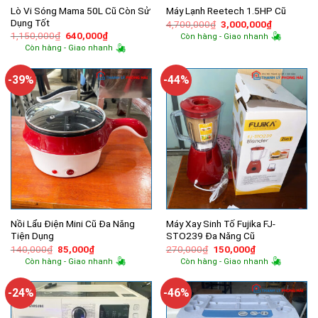
Lò Vi Sóng Mama 50L Cũ Còn Sử
Máy Lạnh Reetech 1.5HP Cũ
Dụng Tốt
Giá
Giá
4,700,000
₫
3,000,000
₫
gốc
hiện
Giá
Giá
1,150,000
₫
640,000
₫
Còn hàng - Giao nhanh
là:
tại
gốc
hiện
Còn hàng - Giao nhanh
4,700,000₫.
là:
là:
tại
3,000,000
1,150,000₫.
là:
640,000₫.
-39%
-44%
Nồi Lẩu Điện Mini Cũ Đa Năng
Máy Xay Sinh Tố Fujika FJ-
Tiện Dụng
STO239 Đa Năng Cũ
Giá
Giá
Giá
Giá
140,000
₫
85,000
₫
270,000
₫
150,000
₫
gốc
hiện
gốc
hiện
Còn hàng - Giao nhanh
Còn hàng - Giao nhanh
là:
tại
là:
tại
140,000₫.
là:
270,000₫.
là:
85,000₫.
150,000₫.
-24%
-46%