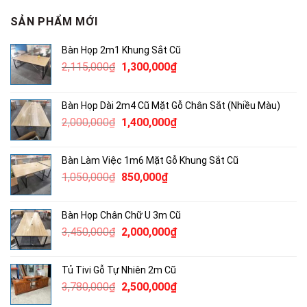
SẢN PHẨM MỚI
Bàn Họp 2m1 Khung Sắt Cũ
Giá
Giá
2,115,000
₫
1,300,000
₫
gốc
hiện
là:
tại
Bàn Họp Dài 2m4 Cũ Mặt Gỗ Chân Sắt (Nhiều Màu)
2,115,000₫.
là:
Giá
Giá
2,000,000
₫
1,400,000
₫
1,300,000₫.
gốc
hiện
là:
tại
Bàn Làm Việc 1m6 Mặt Gỗ Khung Sắt Cũ
2,000,000₫.
là:
Giá
Giá
1,050,000
₫
850,000
₫
1,400,000₫.
gốc
hiện
là:
tại
Bàn Họp Chân Chữ U 3m Cũ
1,050,000₫.
là:
Giá
Giá
3,450,000
₫
2,000,000
₫
850,000₫.
gốc
hiện
là:
tại
Tủ Tivi Gỗ Tự Nhiên 2m Cũ
3,450,000₫.
là:
Giá
Giá
3,780,000
₫
2,500,000
₫
2,000,000₫.
gốc
hiện