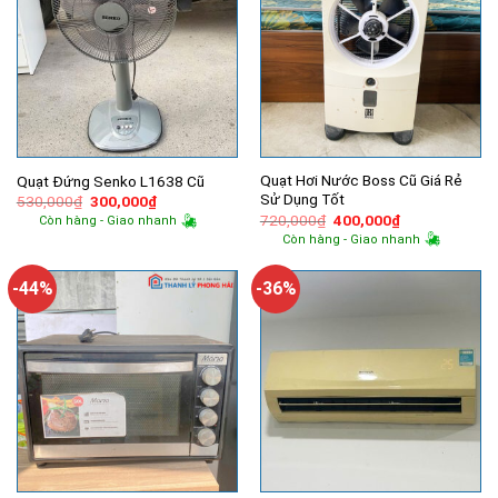
Quạt Hơi Nước Boss Cũ Giá Rẻ
Quạt Đứng Senko L1638 Cũ
Sử Dụng Tốt
Giá
Giá
530,000
₫
300,000
₫
gốc
hiện
Giá
Giá
720,000
₫
400,000
₫
Còn hàng - Giao nhanh
là:
tại
gốc
hiện
Còn hàng - Giao nhanh
530,000₫.
là:
là:
tại
300,000₫.
720,000₫.
là:
400,000₫.
-44%
-36%