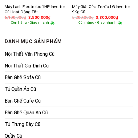
Máy Lạnh Electrolux 1HP Inverter
Máy Giặt Cửa Trước LG Inverter
Cũ Hoạt Động Tốt
9Kg Cũ
Giá
Giá
Giá
Giá
6,100,000
₫
3,500,000
₫
5,200,000
₫
3,800,000
₫
gốc
hiện
gốc
hiện
Còn hàng - Giao nhanh
Còn hàng - Giao nhanh
là:
tại
là:
tại
6,100,000₫.
là:
5,200,000₫.
là:
3,500,000₫.
3,800,000
DANH MỤC SẢN PHẨM
Nội Thất Văn Phòng Cũ
Nội Thất Gia Đình Cũ
Bàn Ghế Sofa Cũ
Tủ Quần Áo Cũ
Bàn Ghế Cafe Cũ
Bàn Ghế Quán Ăn Cũ
Tủ Trưng Bày Cũ
Quầy Cũ