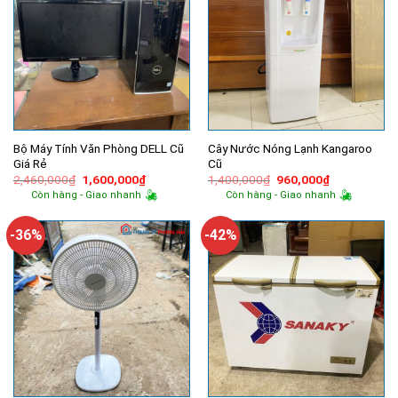
Bộ Máy Tính Văn Phòng DELL Cũ
Cây Nước Nóng Lạnh Kangaroo
Giá Rẻ
Cũ
Giá
Giá
Giá
Giá
2,460,000
₫
1,600,000
₫
1,400,000
₫
960,000
₫
gốc
hiện
gốc
hiện
Còn hàng - Giao nhanh
Còn hàng - Giao nhanh
là:
tại
là:
tại
2,460,000₫.
là:
1,400,000₫.
là:
1,600,000₫.
960,000₫.
-36%
-42%