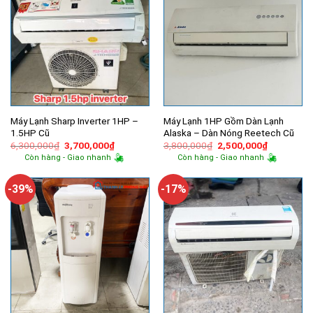
Máy Lạnh Sharp Inverter 1HP –
Máy Lạnh 1HP Gồm Dàn Lạnh
1.5HP Cũ
Alaska – Dàn Nóng Reetech Cũ
Giá
Giá
Giá
Giá
6,300,000
₫
3,700,000
₫
3,800,000
₫
2,500,000
₫
gốc
hiện
gốc
hiện
Còn hàng - Giao nhanh
Còn hàng - Giao nhanh
là:
tại
là:
tại
6,300,000₫.
là:
3,800,000₫.
là:
3,700,000₫.
2,500,000
-39%
-17%