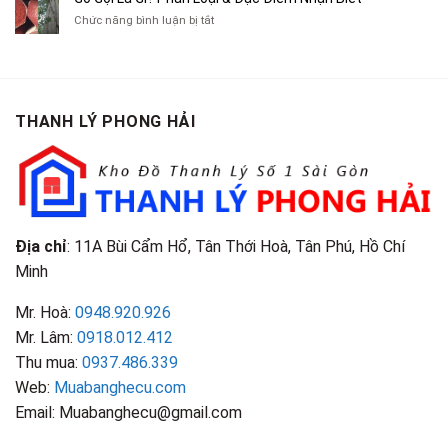
Chít
Tại
Quần
Chí
ở
Chức năng bình luận bị tắt
Là
TP.HCM
Áo
Giá
Gỗ
Gì?
Cũ
Cao
Gội
Phân
Giá
Tại
Là
Loại
Cao
TPHCM
Gì?
&
Tại
Phân
Đặc
TPHCM
THANH LÝ PHONG HẢI
Loại
Điểm
&
Nhận
Đặc
Biết
Điểm
Nhận
Biết
Địa chỉ
: 11A Bùi Cẩm Hổ, Tân Thới Hoà, Tân Phú, Hồ Chí
Minh
Mr. Hoà:
0948.920.926
Mr. Lâm:
0918.012.412
Thu mua:
0937.486.339
Web:
Muabanghecu.com
Email: Muabanghecu@gmail.com