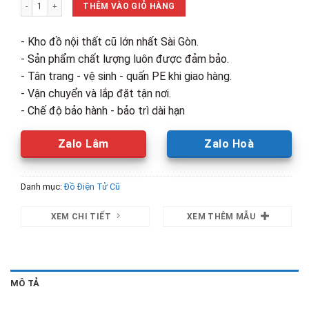
Tủ Đông Kangaroo KG498KX2 Cũ 2 Cánh số lượng
7,350,000₫.
là:
THÊM VÀO GIỎ HÀNG
4,500,00
- Kho đồ nội thất cũ lớn nhất Sài Gòn.
- Sản phẩm chất lượng luôn được đảm bảo.
- Tân trang - vệ sinh - quấn PE khi giao hàng.
- Vận chuyển và lắp đặt tận nơi.
- Chế độ bảo hành - bảo trì dài hạn
Zalo Lâm
Zalo Hoà
Danh mục:
Đồ Điện Tử Cũ
XEM CHI TIẾT
XEM THÊM MẪU
MÔ TẢ