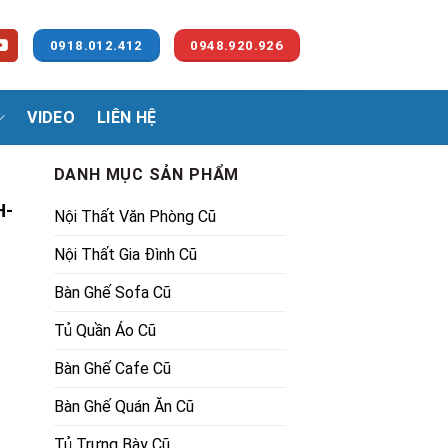
0918.012.412
0948.920.926
VIDEO
LIÊN HỆ
DANH MỤC SẢN PHẨM
H-
Nội Thất Văn Phòng Cũ
Nội Thất Gia Đình Cũ
Bàn Ghế Sofa Cũ
Tủ Quần Áo Cũ
00₫.
Bàn Ghế Cafe Cũ
Bàn Ghế Quán Ăn Cũ
Tủ Trưng Bày Cũ