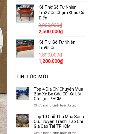
gốc
hiện
Kệ Thờ Gỗ Tự Nhiên
là:
tại
1m27 Cũ Chạm Khắc Cổ
380,000₫.
là:
Điển
250,000₫.
3,800,000
₫
Giá
Giá
2,500,000
₫
gốc
hiện
Kệ Tivi Gỗ Tự Nhiên
là:
tại
1m95 Cũ
3,800,000₫.
là:
1,890,000
₫
2,500,000₫.
Giá
Giá
1,200,000
₫
gốc
hiện
là:
tại
TIN TỨC MỚI
1,890,000₫.
là:
1,200,000₫.
Top 4 Địa Chỉ Chuyên Mua
Bán Xe Ba Gác Cũ, Xe Lôi
Cũ Tại TP.HCM
ở
Chức năng bình luận bị tắt
Top
4
Top 10 Chỗ Thu Mua Sách
Địa
Cũ, Truyện Tranh, Tạp Chí
Chỉ
Giá Cao Tại TPHCM
Chuyên
ở
Chức năng bình luận bị tắt