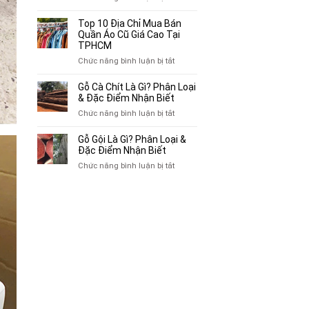
Mua
Top
Bán
10
Top 10 Địa Chỉ Mua Bán
Xe
Chỗ
Quần Áo Cũ Giá Cao Tại
Ba
Thu
TPHCM
Gác
Mua
ở
Chức năng bình luận bị tắt
Cũ,
Sách
Top
Xe
Cũ,
10
Gỗ Cà Chít Là Gì? Phân Loại
Lôi
Truyện
Địa
& Đặc Điểm Nhận Biết
Cũ
Tranh,
Chỉ
Tại
ở
Chức năng bình luận bị tắt
Tạp
Mua
TP.HCM
Gỗ
Chí
Bán
Cà
Giá
Gỗ Gội Là Gì? Phân Loại &
Quần
Chít
Đặc Điểm Nhận Biết
Cao
Áo
Là
Tại
ở
Chức năng bình luận bị tắt
Cũ
Gì?
TPHCM
Gỗ
Giá
Phân
Gội
Cao
Loại
Là
Tại
&
Gì?
TPHCM
Đặc
Phân
Điểm
Loại
Nhận
&
Biết
Đặc
Điểm
Nhận
Biết