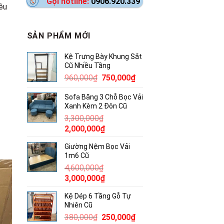
Gọi hotline:
0906.920.339
ều
SẢN PHẨM MỚI
Kệ Trưng Bày Khung Sắt
Cũ Nhiều Tầng
Giá
Giá
960,000
₫
750,000
₫
gốc
hiện
Sofa Băng 3 Chỗ Bọc Vải
là:
tại
Xanh Kèm 2 Đôn Cũ
960,000₫.
là:
3,300,000
₫
750,000₫.
Giá
Giá
2,000,000
₫
gốc
hiện
Giường Nệm Bọc Vải
là:
tại
1m6 Cũ
3,300,000₫.
là:
4,600,000
₫
2,000,000₫.
Giá
Giá
3,000,000
₫
gốc
hiện
Kệ Dép 6 Tầng Gỗ Tự
là:
tại
Nhiên Cũ
4,600,000₫.
là:
Giá
Giá
380,000
₫
250,000
₫
3,000,000₫.