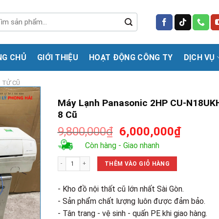
m
m:
NG CHỦ
GIỚI THIỆU
HOẠT ĐỘNG CÔNG TY
DỊCH VỤ
N TỬ CŨ
Máy Lạnh Panasonic 2HP CU-N18UK
8 Cũ
Giá
Giá
9,800,000
₫
6,000,000
₫
gốc
hiện
Còn hàng - Giao nhanh
là:
tại
Máy Lạnh Panasonic 2HP CU-N18UKH-8 Cũ số lượng
9,800,000₫.
là:
THÊM VÀO GIỎ HÀNG
6,000,0
- Kho đồ nội thất cũ lớn nhất Sài Gòn.
- Sản phẩm chất lượng luôn được đảm bảo.
- Tân trang - vệ sinh - quấn PE khi giao hàng.