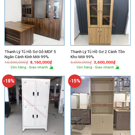
Thanh Lý Tủ Hồ Sơ Gỗ MDF 5
Thanh Lý Tủ Hồ Sơ 2 Cánh Tồn
Ngăn Cánh Kính Mới 99%
Kho Mới 99%
Giá
Giá
Giá
Giá
10,500,000
₫
8,160,000
₫
5,000,000
₫
3,600,000
₫
gốc
hiện
gốc
hiện
Còn hàng - Giao nhanh
Còn hàng - Giao nhanh
là:
tại
là:
tại
10,500,000₫.
là:
5,000,000₫.
là:
8,160,000₫.
3,600,000
-18%
-15%