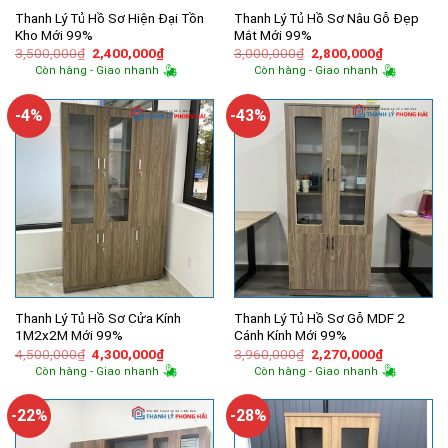
Thanh Lý Tủ Hồ Sơ Hiện Đại Tồn
Thanh Lý Tủ Hồ Sơ Nâu Gỗ Đẹp
Kho Mới 99%
Mắt Mới 99%
Giá
Giá
Giá
Giá
3,500,000
₫
2,400,000
₫
3,000,000
₫
2,800,000
₫
gốc
hiện
gốc
hiện
Còn hàng - Giao nhanh
Còn hàng - Giao nhanh
là:
tại
là:
tại
3,500,000₫.
là:
3,000,000₫.
là:
2,400,000₫.
2,800,000
-4%
-43%
Thanh Lý Tủ Hồ Sơ Cửa Kính
Thanh Lý Tủ Hồ Sơ Gỗ MDF 2
1M2x2M Mới 99%
Cánh Kính Mới 99%
Giá
Giá
Giá
Giá
4,500,000
₫
4,300,000
₫
3,960,000
₫
2,270,000
₫
gốc
hiện
gốc
hiện
Còn hàng - Giao nhanh
Còn hàng - Giao nhanh
là:
tại
là:
tại
4,500,000₫.
là:
3,960,000₫.
là:
4,300,000₫.
2,270,000
-22%
-28%