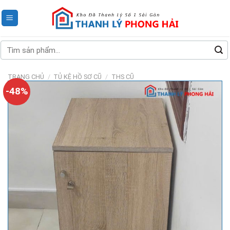
Skip
to
content
Tìm
kiếm:
TRANG CHỦ
/
TỦ KỆ HỒ SƠ CŨ
/
THS CŨ
-48%