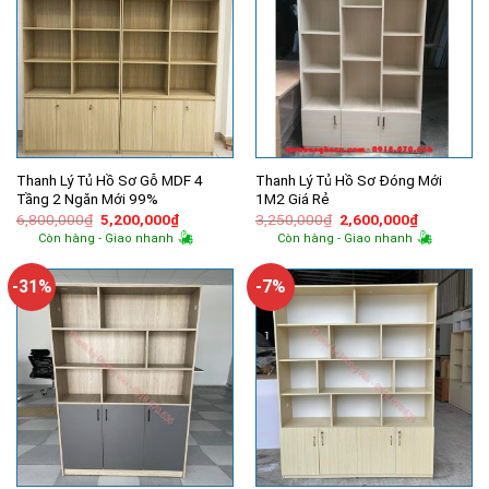
Thanh Lý Tủ Hồ Sơ Gỗ MDF 4
Thanh Lý Tủ Hồ Sơ Đóng Mới
Tầng 2 Ngăn Mới 99%
1M2 Giá Rẻ
Giá
Giá
Giá
Giá
6,800,000
₫
5,200,000
₫
3,250,000
₫
2,600,000
₫
gốc
hiện
gốc
hiện
Còn hàng - Giao nhanh
Còn hàng - Giao nhanh
là:
tại
là:
tại
6,800,000₫.
là:
3,250,000₫.
là:
5,200,000₫.
2,600,000
-31%
-7%