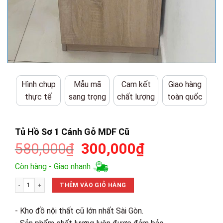
Hình chụp
Mẫu mã
Cam kết
Giao hàng
thực tế
sang trọng
chất lượng
toàn quốc
Tủ Hồ Sơ 1 Cánh Gỗ MDF Cũ
Giá
Giá
580,000
₫
300,000
₫
gốc
hiện
Còn hàng - Giao nhanh
là:
tại
Tủ Hồ Sơ 1 Cánh Gỗ MDF Cũ số lượng
580,000₫.
là:
THÊM VÀO GIỎ HÀNG
300,000₫.
- Kho đồ nội thất cũ lớn nhất Sài Gòn.