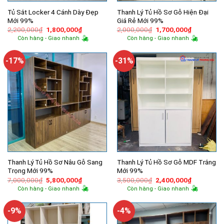
Tủ Sắt Locker 4 Cánh Dày Đẹp
Thanh Lý Tủ Hồ Sơ Gỗ Hiện Đại
Mới 99%
Giá Rẻ Mới 99%
Giá
Giá
Giá
Giá
2,200,000
₫
1,800,000
₫
2,000,000
₫
1,700,000
₫
gốc
hiện
gốc
hiện
Còn hàng - Giao nhanh
Còn hàng - Giao nhanh
là:
tại
là:
tại
2,200,000₫.
là:
2,000,000₫.
là:
1,800,000₫.
1,700,000
-17%
-31%
Thanh Lý Tủ Hồ Sơ Nâu Gỗ Sang
Thanh Lý Tủ Hồ Sơ Gỗ MDF Trắng
Trọng Mới 99%
Mới 99%
Giá
Giá
Giá
Giá
7,000,000
₫
5,800,000
₫
3,500,000
₫
2,400,000
₫
gốc
hiện
gốc
hiện
Còn hàng - Giao nhanh
Còn hàng - Giao nhanh
là:
tại
là:
tại
7,000,000₫.
là:
3,500,000₫.
là:
5,800,000₫.
2,400,000
-9%
-4%