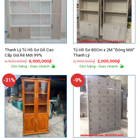
Thanh Lý Tủ Hồ Sơ Gỗ Cao
Tủ Hồ Sơ 80Cm x 2M “Đóng Mới”
Cấp Giá Rẻ Mới 99%
Thanh Lý
Giá
Giá
Giá
Giá
6,500,000
₫
6,000,000
₫
2,900,000
₫
2,000,000
₫
gốc
hiện
gốc
hiện
Còn hàng - Giao nhanh
Còn hàng - Giao nhanh
là:
tại
là:
tại
6,500,000₫.
là:
2,900,000₫.
là:
6,000,000₫.
2,000,000
-31%
-9%