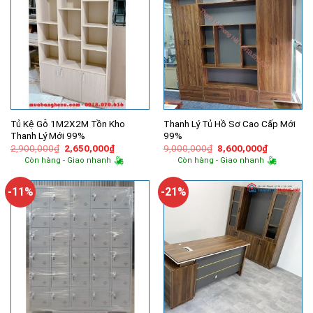
Tủ Kệ Gỗ 1M2X2M Tồn Kho
Thanh Lý Tủ Hồ Sơ Cao Cấp Mới
Thanh Lý Mới 99%
99%
Giá
Giá
Giá
Giá
2,900,000
₫
2,650,000
₫
9,000,000
₫
8,600,000
₫
gốc
hiện
gốc
hiện
Còn hàng - Giao nhanh
Còn hàng - Giao nhanh
là:
tại
là:
tại
2,900,000₫.
là:
9,000,000₫.
là:
2,650,000₫.
8,600,000
-11%
-21%