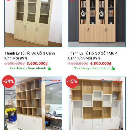
Thanh Lý Tủ Hồ Sơ Gỗ 3 Cánh
Thanh Lý Tủ Hồ Sơ Gỗ 1M6 4
Kính Mới 99%
Cánh Kính Mới 99%
Giá
Giá
Giá
Giá
5,500,000
₫
3,600,000
₫
7,500,000
₫
4,800,000
₫
gốc
hiện
gốc
hiện
Còn hàng - Giao nhanh
Còn hàng - Giao nhanh
là:
tại
là:
tại
5,500,000₫.
là:
7,500,000₫.
là:
3,600,000₫.
4,800,000
-34%
-15%