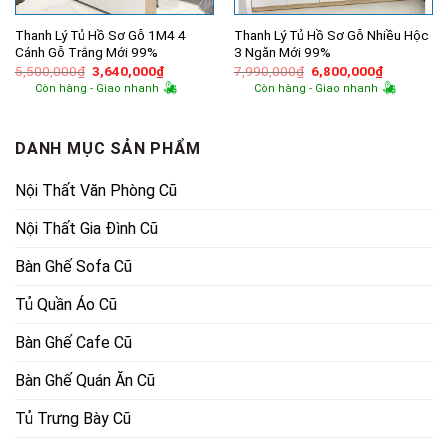
Thanh Lý Tủ Hồ Sơ Gỗ 1M4 4
Thanh Lý Tủ Hồ Sơ Gỗ Nhiều Hộc
Cánh Gỗ Trắng Mới 99%
3 Ngăn Mới 99%
Giá
Giá
Giá
Giá
5,500,000
₫
3,640,000
₫
7,990,000
₫
6,800,000
₫
gốc
hiện
gốc
hiện
Còn hàng - Giao nhanh
Còn hàng - Giao nhanh
là:
tại
là:
tại
5,500,000₫.
là:
7,990,000₫.
là:
3,640,000₫.
6,800,000
DANH MỤC SẢN PHẨM
Nội Thất Văn Phòng Cũ
Nội Thất Gia Đình Cũ
Bàn Ghế Sofa Cũ
Tủ Quần Áo Cũ
Bàn Ghế Cafe Cũ
Bàn Ghế Quán Ăn Cũ
Tủ Trưng Bày Cũ