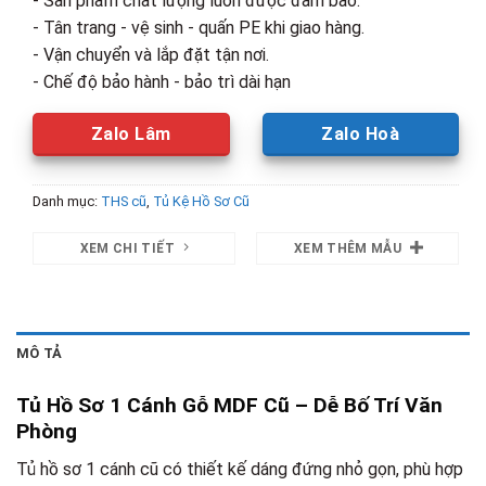
- Sản phẩm chất lượng luôn được đảm bảo.
- Tân trang - vệ sinh - quấn PE khi giao hàng.
- Vận chuyển và lắp đặt tận nơi.
- Chế độ bảo hành - bảo trì dài hạn
Zalo Lâm
Zalo Hoà
Danh mục:
THS cũ
,
Tủ Kệ Hồ Sơ Cũ
XEM CHI TIẾT
XEM THÊM MẪU
MÔ TẢ
Tủ Hồ Sơ 1 Cánh Gỗ MDF Cũ – Dễ Bố Trí Văn
Phòng
Tủ hồ sơ 1 cánh cũ có thiết kế dáng đứng nhỏ gọn, phù hợp