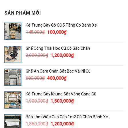
SẢN PHẨM MỚI
Kệ Trưng Bày Gỗ Cũ 5 Tầng Có Bánh Xe
Giá
Giá
145,000
₫
100,000
₫
gốc
hiện
là:
tại
Ghế Công Thái Học Cũ Có Gác Chân
145,000₫.
là:
Giá
Giá
2,000,000
₫
1,200,000
₫
100,000₫.
gốc
hiện
là:
tại
Ghế Ăn Cara Chân Sắt Bọc Vải Nỉ Cũ
2,000,000₫.
là:
Giá
Giá
680,000
₫
400,000
₫
1,200,000₫.
gốc
hiện
là:
tại
Kệ Trưng Bày Khung Sắt Vòng Cong Cũ
680,000₫.
là:
Giá
Giá
1,900,000
₫
1,500,000
₫
400,000₫.
gốc
hiện
là:
tại
Bàn Làm Việc Cao Cấp 1m2 Cũ Chân Bánh Xe
1,900,000₫.
là:
Giá
Giá
1,860,000
₫
1,200,000
₫
1,500,000₫.