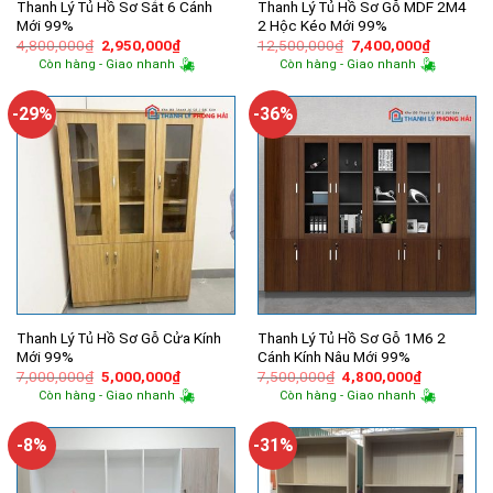
Thanh Lý Tủ Hồ Sơ Sắt 6 Cánh
Thanh Lý Tủ Hồ Sơ Gỗ MDF 2M4
Mới 99%
2 Hộc Kéo Mới 99%
Giá
Giá
Giá
Giá
4,800,000
₫
2,950,000
₫
12,500,000
₫
7,400,000
₫
gốc
hiện
gốc
hiện
Còn hàng - Giao nhanh
Còn hàng - Giao nhanh
là:
tại
là:
tại
4,800,000₫.
là:
12,500,000₫.
là:
2,950,000₫.
7,400,00
-29%
-36%
Thanh Lý Tủ Hồ Sơ Gỗ Cửa Kính
Thanh Lý Tủ Hồ Sơ Gỗ 1M6 2
Mới 99%
Cánh Kính Nâu Mới 99%
Giá
Giá
Giá
Giá
7,000,000
₫
5,000,000
₫
7,500,000
₫
4,800,000
₫
gốc
hiện
gốc
hiện
Còn hàng - Giao nhanh
Còn hàng - Giao nhanh
là:
tại
là:
tại
7,000,000₫.
là:
7,500,000₫.
là:
5,000,000₫.
4,800,000
-8%
-31%