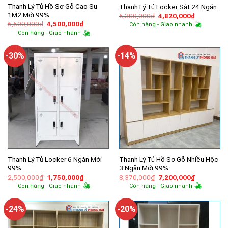
Thanh Lý Tủ Hồ Sơ Gỗ Cao Su
Thanh Lý Tủ Locker Sắt 24 Ngăn
1M2 Mới 99%
Giá
Giá
5,300,000
₫
4,820,000
₫
gốc
hiện
Giá
Giá
6,500,000
₫
4,500,000
₫
Còn hàng - Giao nhanh
là:
tại
gốc
hiện
Còn hàng - Giao nhanh
5,300,000₫.
là:
là:
tại
4,820,000
6,500,000₫.
là:
4,500,000₫.
-30%
-14%
Thanh Lý Tủ Locker 6 Ngăn Mới
Thanh Lý Tủ Hồ Sơ Gỗ Nhiều Hộc
99%
3 Ngăn Mới 99%
Giá
Giá
Giá
Giá
2,500,000
₫
1,750,000
₫
8,370,000
₫
7,200,000
₫
gốc
hiện
gốc
hiện
Còn hàng - Giao nhanh
Còn hàng - Giao nhanh
là:
tại
là:
tại
2,500,000₫.
là:
8,370,000₫.
là:
1,750,000₫.
7,200,000
-24%
-20%