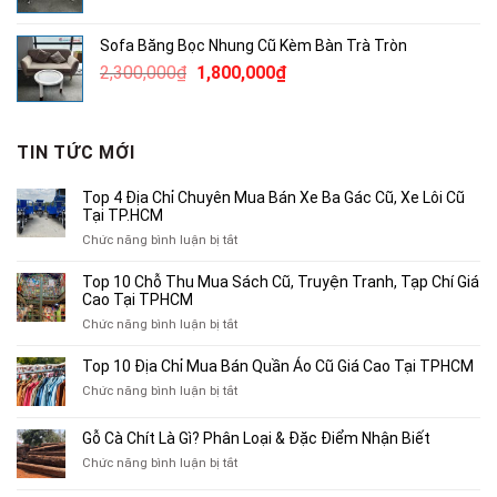
gốc
hiện
là:
tại
Sofa Băng Bọc Nhung Cũ Kèm Bàn Trà Tròn
1,860,000₫.
là:
Giá
Giá
2,300,000
₫
1,800,000
₫
1,200,000₫.
gốc
hiện
là:
tại
2,300,000₫.
là:
TIN TỨC MỚI
1,800,000₫.
Top 4 Địa Chỉ Chuyên Mua Bán Xe Ba Gác Cũ, Xe Lôi Cũ
Tại TP.HCM
ở
Chức năng bình luận bị tắt
Top
4
Top 10 Chỗ Thu Mua Sách Cũ, Truyện Tranh, Tạp Chí Giá
Địa
Cao Tại TPHCM
Chỉ
ở
Chức năng bình luận bị tắt
Chuyên
Top
Mua
10
Top 10 Địa Chỉ Mua Bán Quần Áo Cũ Giá Cao Tại TPHCM
Bán
Chỗ
Xe
ở
Chức năng bình luận bị tắt
Thu
Ba
Top
Mua
Gác
10
Gỗ Cà Chít Là Gì? Phân Loại & Đặc Điểm Nhận Biết
Sách
Cũ,
Địa
Cũ,
ở
Chức năng bình luận bị tắt
Xe
Chỉ
Truyện
Gỗ
Lôi
Mua
Tranh,