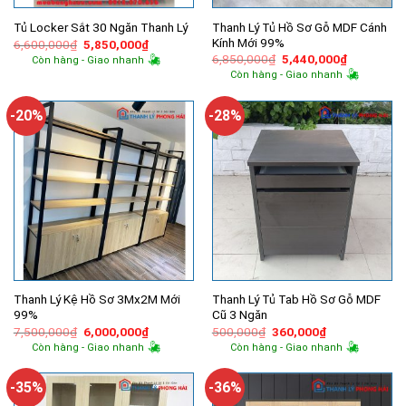
Thanh Lý Tủ Hồ Sơ Gỗ MDF Cánh
Tủ Locker Sắt 30 Ngăn Thanh Lý
Kính Mới 99%
Giá
Giá
6,600,000
₫
5,850,000
₫
gốc
hiện
Giá
Giá
6,850,000
₫
5,440,000
₫
Còn hàng - Giao nhanh
là:
tại
gốc
hiện
Còn hàng - Giao nhanh
6,600,000₫.
là:
là:
tại
5,850,000₫.
6,850,000₫.
là:
5,440,000
-20%
-28%
Thanh Lý Kệ Hồ Sơ 3Mx2M Mới
Thanh Lý Tủ Tab Hồ Sơ Gỗ MDF
99%
Cũ 3 Ngăn
Giá
Giá
Giá
Giá
7,500,000
₫
6,000,000
₫
500,000
₫
360,000
₫
gốc
hiện
gốc
hiện
Còn hàng - Giao nhanh
Còn hàng - Giao nhanh
là:
tại
là:
tại
7,500,000₫.
là:
500,000₫.
là:
6,000,000₫.
360,000₫.
-35%
-36%