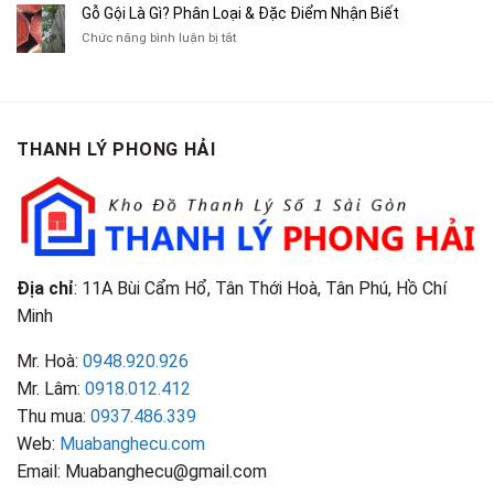
Cà
Cũ
Bán
Gỗ Gội Là Gì? Phân Loại & Đặc Điểm Nhận Biết
Tạp
Chít
Tại
Quần
Chí
ở
Chức năng bình luận bị tắt
Là
TP.HCM
Áo
Giá
Gỗ
Gì?
Cũ
Cao
Gội
Phân
Giá
Tại
Là
Loại
Cao
TPHCM
Gì?
&
Tại
Phân
Đặc
TPHCM
THANH LÝ PHONG HẢI
Loại
Điểm
&
Nhận
Đặc
Biết
Điểm
Nhận
Biết
Địa chỉ
: 11A Bùi Cẩm Hổ, Tân Thới Hoà, Tân Phú, Hồ Chí
Minh
Mr. Hoà:
0948.920.926
Mr. Lâm:
0918.012.412
Thu mua:
0937.486.339
Web:
Muabanghecu.com
Email: Muabanghecu@gmail.com