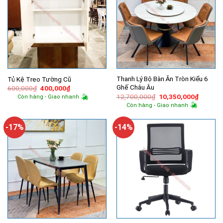
Thanh Lý Bộ Bàn Ăn Tròn Kiểu 6
Tủ Kệ Treo Tường Cũ
Ghế Châu Âu
Giá
Giá
600,000
₫
400,000
₫
gốc
hiện
Giá
Giá
12,700,000
₫
10,350,000
₫
Còn hàng - Giao nhanh
là:
tại
gốc
hiện
Còn hàng - Giao nhanh
600,000₫.
là:
là:
tại
400,000₫.
12,700,000₫.
là:
10,350,
-17%
-14%