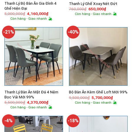
Thanh Lý Bộ Bàn Ăn Gia Đình 4
Thanh Lý Ghế Xoay Nét Đứt
Ghế Hiện Đại
Giá
Giá
760,000
₫
650,000
₫
gốc
hiện
Giá
Giá
5,000,000
₫
4,160,000
₫
Còn hàng - Giao nhanh
là:
tại
gốc
hiện
Còn hàng - Giao nhanh
760,000₫.
là:
là:
tại
650,000₫.
5,000,000₫.
là:
4,160,000₫.
-21%
-40%
Thanh Lý Bàn Ăn Mặt Đá 4 Nệm
Bộ Bàn Ăn Kèm Ghế Loft Mới 99%
Bọc Vải Mới 99%
Giá
Giá
9,500,000
₫
5,700,000
₫
gốc
hiện
Giá
Giá
5,500,000
₫
4,370,000
₫
Còn hàng - Giao nhanh
là:
tại
gốc
hiện
Còn hàng - Giao nhanh
9,500,000₫.
là:
là:
tại
5,700,000
5,500,000₫.
là:
4,370,000₫.
-4%
-18%