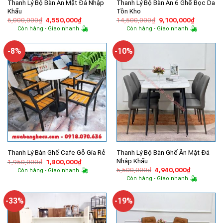
Thanh Lý Bộ Bàn Ăn Mặt Đá Nhập
Thanh Lý Bộ Bàn Ăn 6 Ghế Bọc Da
Khẩu
Tồn Kho
Giá
Giá
Giá
Giá
6,000,000
₫
4,550,000
₫
14,500,000
₫
9,100,000
₫
gốc
hiện
gốc
hiện
Còn hàng - Giao nhanh
Còn hàng - Giao nhanh
là:
tại
là:
tại
6,000,000₫.
là:
14,500,000₫.
là:
4,550,000₫.
9,100,00
-8%
-10%
Thanh Lý Bộ Bàn Ghế Ăn Mặt Đá
Thanh Lý Bàn Ghế Cafe Gỗ Gía Rẻ
Nhập Khẩu
Giá
Giá
1,950,000
₫
1,800,000
₫
gốc
hiện
Giá
Giá
5,500,000
₫
4,940,000
₫
Còn hàng - Giao nhanh
là:
tại
gốc
hiện
Còn hàng - Giao nhanh
1,950,000₫.
là:
là:
tại
1,800,000₫.
5,500,000₫.
là:
4,940,000
-33%
-19%