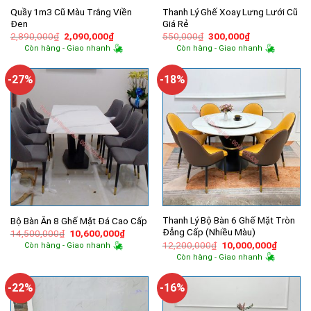
Quầy 1m3 Cũ Màu Trắng Viền
Thanh Lý Ghế Xoay Lưng Lưới Cũ
Đen
Giá Rẻ
Giá
Giá
Giá
Giá
2,890,000
₫
2,090,000
₫
550,000
₫
300,000
₫
gốc
hiện
gốc
hiện
Còn hàng - Giao nhanh
Còn hàng - Giao nhanh
là:
tại
là:
tại
2,890,000₫.
là:
550,000₫.
là:
2,090,000₫.
300,000₫.
-27%
-18%
Thanh Lý Bộ Bàn 6 Ghế Mặt Tròn
Bộ Bàn Ăn 8 Ghế Mặt Đá Cao Cấp
Đẳng Cấp (Nhiều Màu)
Giá
Giá
14,500,000
₫
10,600,000
₫
gốc
hiện
Giá
Giá
12,200,000
₫
10,000,000
₫
Còn hàng - Giao nhanh
là:
tại
gốc
hiện
Còn hàng - Giao nhanh
14,500,000₫.
là:
là:
tại
10,600,000₫.
12,200,000₫.
là:
10,000,
-22%
-16%