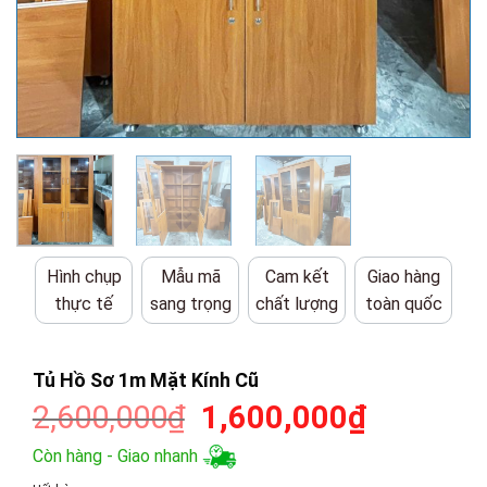
Hình chụp
Mẫu mã
Cam kết
Giao hàng
thực tế
sang trọng
chất lượng
toàn quốc
Tủ Hồ Sơ 1m Mặt Kính Cũ
Giá
Giá
2,600,000
₫
1,600,000
₫
gốc
hiện
Còn hàng - Giao nhanh
là:
tại