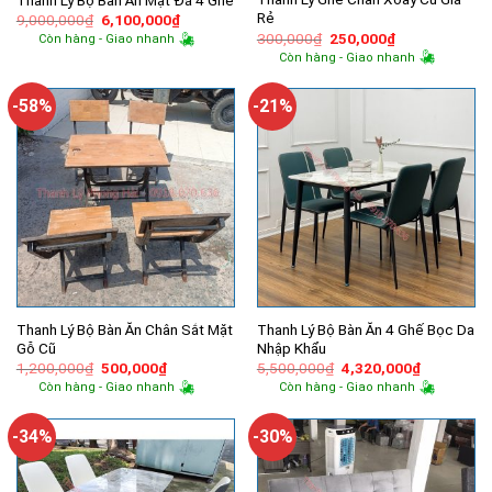
Rẻ
Giá
Giá
9,000,000
₫
6,100,000
₫
gốc
hiện
Giá
Giá
300,000
₫
250,000
₫
Còn hàng - Giao nhanh
là:
tại
gốc
hiện
Còn hàng - Giao nhanh
9,000,000₫.
là:
là:
tại
6,100,000₫.
300,000₫.
là:
250,000₫.
-58%
-21%
Thanh Lý Bộ Bàn Ăn Chân Sắt Mặt
Thanh Lý Bộ Bàn Ăn 4 Ghế Bọc Da
Gỗ Cũ
Nhập Khẩu
Giá
Giá
Giá
Giá
1,200,000
₫
500,000
₫
5,500,000
₫
4,320,000
₫
gốc
hiện
gốc
hiện
Còn hàng - Giao nhanh
Còn hàng - Giao nhanh
là:
tại
là:
tại
1,200,000₫.
là:
5,500,000₫.
là:
500,000₫.
4,320,000
-34%
-30%