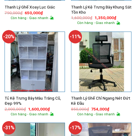
Thanh Lý Kệ Trưng Bày Khung Sắt
Thanh Lý Ghế Xoay Lục Giác
Tồn Kho
Giá
Giá
790,000
₫
650,000
₫
gốc
hiện
Giá
Giá
1,600,000
₫
1,350,000
₫
Còn hàng - Giao nhanh
là:
tại
gốc
hiện
Còn hàng - Giao nhanh
790,000₫.
là:
là:
tại
650,000₫.
1,600,000₫.
là:
1,350,000
-20%
-11%
Tủ Kệ Trưng Bày Màu Trắng Cũ,
Thanh Lý Ghế Chỉ Ngang Nét Đứt
Đẹp 99%
Kê Đầu
Giá
Giá
Giá
Giá
2,000,000
₫
1,600,000
₫
850,000
₫
754,000
₫
gốc
hiện
gốc
hiện
Còn hàng - Giao nhanh
Còn hàng - Giao nhanh
là:
tại
là:
tại
2,000,000₫.
là:
850,000₫.
là:
1,600,000₫.
754,000₫.
-31%
-17%