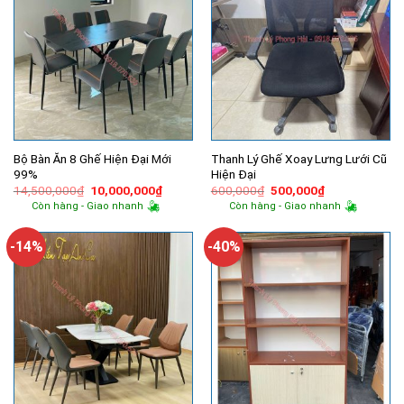
Bộ Bàn Ăn 8 Ghế Hiện Đại Mới
Thanh Lý Ghế Xoay Lưng Lưới Cũ
99%
Hiện Đại
Giá
Giá
Giá
Giá
14,500,000
₫
10,000,000
₫
600,000
₫
500,000
₫
gốc
hiện
gốc
hiện
Còn hàng - Giao nhanh
Còn hàng - Giao nhanh
là:
tại
là:
tại
14,500,000₫.
là:
600,000₫.
là:
10,000,000₫.
500,000₫.
-14%
-40%