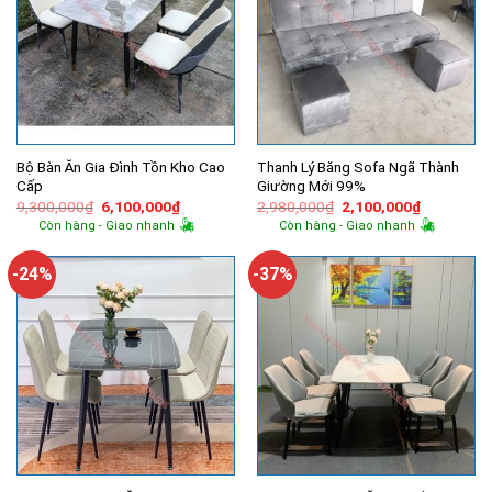
Bộ Bàn Ăn Gia Đình Tồn Kho Cao
Thanh Lý Băng Sofa Ngã Thành
Cấp
Giường Mới 99%
Giá
Giá
Giá
Giá
9,300,000
₫
6,100,000
₫
2,980,000
₫
2,100,000
₫
gốc
hiện
gốc
hiện
Còn hàng - Giao nhanh
Còn hàng - Giao nhanh
là:
tại
là:
tại
9,300,000₫.
là:
2,980,000₫.
là:
6,100,000₫.
2,100,000
-24%
-37%