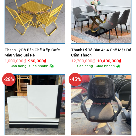
Thanh Lý Bộ Bàn Ghế Xếp Cafe
Thanh Lý Bộ Bàn Ăn 4 Ghế Mặt Đá
Màu Vàng Giá Rẻ
Cẩm Thạch
Giá
Giá
Giá
Giá
1,000,000
₫
960,000
₫
12,700,000
₫
10,400,000
₫
gốc
hiện
gốc
hiện
Còn hàng - Giao nhanh
Còn hàng - Giao nhanh
là:
tại
là:
tại
1,000,000₫.
là:
12,700,000₫.
là:
960,000₫.
10,400,
-28%
-45%