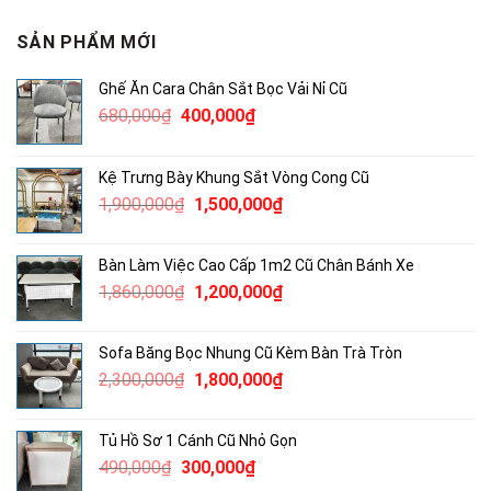
SẢN PHẨM MỚI
Ghế Ăn Cara Chân Sắt Bọc Vải Nỉ Cũ
Giá
Giá
680,000
₫
400,000
₫
gốc
hiện
là:
tại
Kệ Trưng Bày Khung Sắt Vòng Cong Cũ
680,000₫.
là:
Giá
Giá
1,900,000
₫
1,500,000
₫
400,000₫.
gốc
hiện
là:
tại
Bàn Làm Việc Cao Cấp 1m2 Cũ Chân Bánh Xe
1,900,000₫.
là:
Giá
Giá
1,860,000
₫
1,200,000
₫
1,500,000₫.
gốc
hiện
là:
tại
Sofa Băng Bọc Nhung Cũ Kèm Bàn Trà Tròn
1,860,000₫.
là:
Giá
Giá
2,300,000
₫
1,800,000
₫
1,200,000₫.
gốc
hiện
là:
tại
Tủ Hồ Sơ 1 Cánh Cũ Nhỏ Gọn
2,300,000₫.
là:
Giá
Giá
490,000
₫
300,000
₫
1,800,000₫.
gốc
hiện