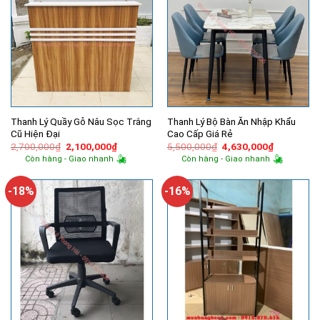
Thanh Lý Quầy Gỗ Nâu Sọc Trắng
Thanh Lý Bộ Bàn Ăn Nhập Khẩu
Cũ Hiện Đại
Cao Cấp Giá Rẻ
Giá
Giá
Giá
Giá
2,700,000
₫
2,100,000
₫
5,500,000
₫
4,630,000
₫
gốc
hiện
gốc
hiện
Còn hàng - Giao nhanh
Còn hàng - Giao nhanh
là:
tại
là:
tại
2,700,000₫.
là:
5,500,000₫.
là:
2,100,000₫.
4,630,000
-18%
-16%