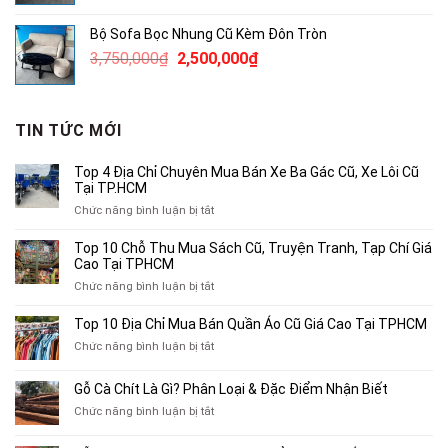
là:
tại
Bộ Sofa Bọc Nhung Cũ Kèm Đôn Tròn
490,000₫.
là:
Giá
Giá
3,750,000
₫
2,500,000
₫
300,000₫.
gốc
hiện
là:
tại
3,750,000₫.
là:
TIN TỨC MỚI
2,500,000₫.
Top 4 Địa Chỉ Chuyên Mua Bán Xe Ba Gác Cũ, Xe Lôi Cũ
Tại TP.HCM
ở
Chức năng bình luận bị tắt
Top
4
Top 10 Chỗ Thu Mua Sách Cũ, Truyện Tranh, Tạp Chí Giá
Địa
Cao Tại TPHCM
Chỉ
ở
Chức năng bình luận bị tắt
Chuyên
Top
Mua
10
Top 10 Địa Chỉ Mua Bán Quần Áo Cũ Giá Cao Tại TPHCM
Bán
Chỗ
Xe
ở
Chức năng bình luận bị tắt
Thu
Ba
Top
Mua
Gác
10
Gỗ Cà Chít Là Gì? Phân Loại & Đặc Điểm Nhận Biết
Sách
Cũ,
Địa
Cũ,
ở
Chức năng bình luận bị tắt
Xe
Chỉ
Truyện
Gỗ
Lôi
Mua
Tranh,
Cà
Cũ
Bán