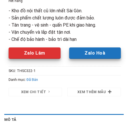
Hết hàng
2,600,000₫.
là:
- Kho đồ nội thất cũ lớn nhất Sài Gòn.
1,600,00
- Sản phẩm chất lượng luôn được đảm bảo.
- Tân trang - vệ sinh - quấn PE khi giao hàng.
- Vận chuyển và lắp đặt tận nơi.
- Chế độ bảo hành - bảo trì dài hạn
Zalo Lâm
Zalo Hoà
SKU:
THSC322-1
Danh mục:
Đã Bán
XEM CHI TIẾT
XEM THÊM MẪU
MÔ TẢ