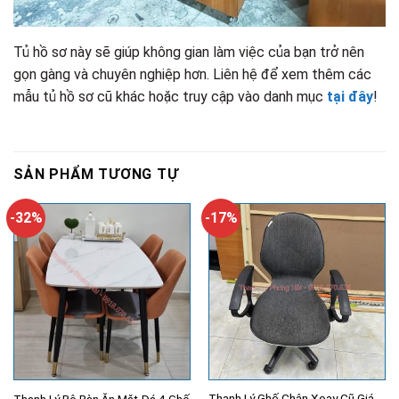
Tủ hồ sơ này sẽ giúp không gian làm việc của bạn trở nên
gọn gàng và chuyên nghiệp hơn. Liên hệ để xem thêm các
mẫu tủ hồ sơ cũ khác hoặc truy cập vào danh mục
tại đây
!
SẢN PHẨM TƯƠNG TỰ
-32%
-17%
Thanh Lý Ghế Chân Xoay Cũ Giá
Thanh Lý Bộ Bàn Ăn Mặt Đá 4 Ghế