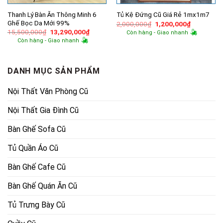
Thanh Lý Bàn Ăn Thông Minh 6
Tủ Kệ Đứng Cũ Giá Rẻ 1mx1m7
Ghế Bọc Da Mới 99%
Giá
Giá
2,000,000
₫
1,200,000
₫
gốc
hiện
Giá
Giá
15,500,000
₫
13,290,000
₫
Còn hàng - Giao nhanh
là:
tại
gốc
hiện
Còn hàng - Giao nhanh
2,000,000₫.
là:
là:
tại
1,200,000
15,500,000₫.
là:
13,290,000₫.
DANH MỤC SẢN PHẨM
Nội Thất Văn Phòng Cũ
Nội Thất Gia Đình Cũ
Bàn Ghế Sofa Cũ
Tủ Quần Áo Cũ
Bàn Ghế Cafe Cũ
Bàn Ghế Quán Ăn Cũ
Tủ Trưng Bày Cũ