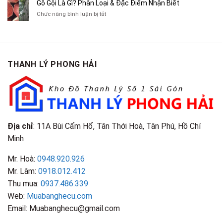
Gỗ Gội Là Gì? Phân Loại & Đặc Điểm Nhận Biết
Tạp
Chít
Tại
Quần
Chí
ở
Chức năng bình luận bị tắt
Là
TP.HCM
Áo
Giá
Gỗ
Gì?
Cũ
Cao
Gội
Phân
Giá
Tại
Là
Loại
Cao
TPHCM
Gì?
&
Tại
Phân
Đặc
TPHCM
THANH LÝ PHONG HẢI
Loại
Điểm
&
Nhận
Đặc
Biết
Điểm
Nhận
Biết
Địa chỉ
: 11A Bùi Cẩm Hổ, Tân Thới Hoà, Tân Phú, Hồ Chí
Minh
Mr. Hoà:
0948.920.926
Mr. Lâm:
0918.012.412
Thu mua:
0937.486.339
Web:
Muabanghecu.com
Email: Muabanghecu@gmail.com