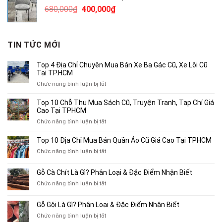
2,000,000₫.
là:
Giá
Giá
680,000
₫
400,000
₫
1,200,000₫.
gốc
hiện
là:
tại
680,000₫.
là:
TIN TỨC MỚI
400,000₫.
Top 4 Địa Chỉ Chuyên Mua Bán Xe Ba Gác Cũ, Xe Lôi Cũ
Tại TP.HCM
ở
Chức năng bình luận bị tắt
Top
4
Top 10 Chỗ Thu Mua Sách Cũ, Truyện Tranh, Tạp Chí Giá
Địa
Cao Tại TPHCM
Chỉ
ở
Chức năng bình luận bị tắt
Chuyên
Top
Mua
10
Top 10 Địa Chỉ Mua Bán Quần Áo Cũ Giá Cao Tại TPHCM
Bán
Chỗ
Xe
ở
Chức năng bình luận bị tắt
Thu
Ba
Top
Mua
Gác
10
Gỗ Cà Chít Là Gì? Phân Loại & Đặc Điểm Nhận Biết
Sách
Cũ,
Địa
Cũ,
ở
Chức năng bình luận bị tắt
Xe
Chỉ
Truyện
Gỗ
Lôi
Mua
Tranh,
Cà
Cũ
Bán
Gỗ Gội Là Gì? Phân Loại & Đặc Điểm Nhận Biết
Tạp
Chít
Tại
Quần
Chí
ở
Chức năng bình luận bị tắt
Là
TP.HCM
Áo