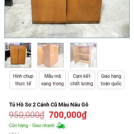
Hình chụp
Mẫu mã
Cam kết
Giao hàng
thực tế
sang trọng
chất lượng
toàn quốc
Tủ Hồ Sơ 2 Cánh Cũ Màu Nâu Gỗ
Giá
Giá
950,000
₫
700,000
₫
gốc
hiện
Còn hàng - Giao nhanh
là:
tại