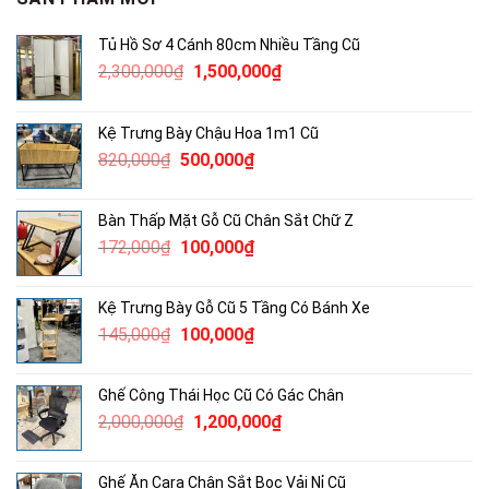
Tủ Hồ Sơ 4 Cánh 80cm Nhiều Tầng Cũ
Giá
Giá
2,300,000
₫
1,500,000
₫
gốc
hiện
là:
tại
Kệ Trưng Bày Chậu Hoa 1m1 Cũ
2,300,000₫.
là:
Giá
Giá
820,000
₫
500,000
₫
1,500,000₫.
gốc
hiện
là:
tại
Bàn Thấp Mặt Gỗ Cũ Chân Sắt Chữ Z
820,000₫.
là:
Giá
Giá
172,000
₫
100,000
₫
500,000₫.
gốc
hiện
là:
tại
Kệ Trưng Bày Gỗ Cũ 5 Tầng Có Bánh Xe
172,000₫.
là:
Giá
Giá
145,000
₫
100,000
₫
100,000₫.
gốc
hiện
là:
tại
Ghế Công Thái Học Cũ Có Gác Chân
145,000₫.
là:
Giá
Giá
2,000,000
₫
1,200,000
₫
100,000₫.
gốc
hiện
là:
tại
Ghế Ăn Cara Chân Sắt Bọc Vải Nỉ Cũ