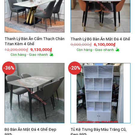
Thanh Lý Bàn Ăn Cẩm Thạch Chân
Thanh Lý Bộ Bàn Ăn Mặt Đá 4 Ghế
Titan Kèm 4 Ghế
Giá
Giá
9,000,000
₫
6,100,000
₫
gốc
hiện
Giá
Giá
12,200,000
₫
9,130,000
₫
Còn hàng - Giao nhanh
là:
tại
gốc
hiện
Còn hàng - Giao nhanh
9,000,000₫.
là:
là:
tại
6,100,000
12,200,000₫.
là:
9,130,000₫.
-36%
-20%
Bộ Bàn Ăn Mặt Đá 4 Ghế Đẹp
Tủ Kệ Trưng Bày Màu Trắng Cũ,
99%
Đẹp 99%