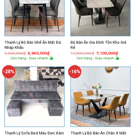
Thanh Lý Bộ Bàn Ghế Ăn Mặt Đá
Bộ Bàn Ăn Gia Đình Tồn Kho Giá
Nhập Khẩu
Rẻ
Giá
Giá
Giá
Giá
5,500,000
₫
4,940,000
₫
11,000,000
₫
7,100,000
₫
gốc
hiện
gốc
hiện
Còn hàng - Giao nhanh
Còn hàng - Giao nhanh
là:
tại
là:
tại
5,500,000₫.
là:
11,000,000₫.
là:
4,940,000₫.
7,100,00
-28%
-16%
Thanh Lý Sofa Bed Màu Đen Xám
Thanh Lý Bộ Bàn Ăn Chân X Mặt