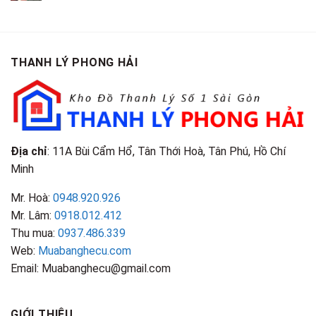
Giá
Gỗ
Gì?
Cũ
Cao
Gội
Phân
Giá
Tại
Là
Loại
Cao
TPHCM
Gì?
&
Tại
Phân
Đặc
TPHCM
THANH LÝ PHONG HẢI
Loại
Điểm
&
Nhận
Đặc
Biết
Điểm
Nhận
Biết
Địa chỉ
: 11A Bùi Cẩm Hổ, Tân Thới Hoà, Tân Phú, Hồ Chí
Minh
Mr. Hoà:
0948.920.926
Mr. Lâm:
0918.012.412
Thu mua:
0937.486.339
Web:
Muabanghecu.com
Email: Muabanghecu@gmail.com
GIỚI THIỆU