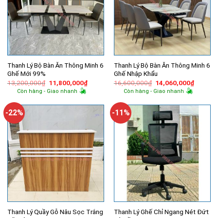
Thanh Lý Bộ Bàn Ăn Thông Minh 6
Thanh Lý Bộ Bàn Ăn Thông Minh 6
Ghế Mới 99%
Ghế Nhập Khẩu
Giá
Giá
Giá
Giá
13,200,000
₫
11,800,000
₫
16,600,000
₫
14,060,000
₫
gốc
hiện
gốc
hiện
Còn hàng - Giao nhanh
Còn hàng - Giao nhanh
là:
tại
là:
tại
13,200,000₫.
là:
16,600,000₫.
là:
11,800,000₫.
14,060,
-22%
-11%
Thanh Lý Quầy Gỗ Nâu Sọc Trắng
Thanh Lý Ghế Chỉ Ngang Nét Đứt