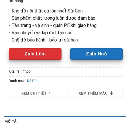
Hết hàng
950,000₫.
là:
- Kho đồ nội thất cũ lớn nhất Sài Gòn.
700,000₫.
- Sản phẩm chất lượng luôn được đảm bảo.
- Tân trang - vệ sinh - quấn PE khi giao hàng.
- Vận chuyển và lắp đặt tận nơi.
- Chế độ bảo hành - bảo trì dài hạn
Zalo Lâm
Zalo Hoà
SKU:
THSC221
Danh mục:
Đã Bán
XEM CHI TIẾT
XEM THÊM MẪU
MÔ TẢ