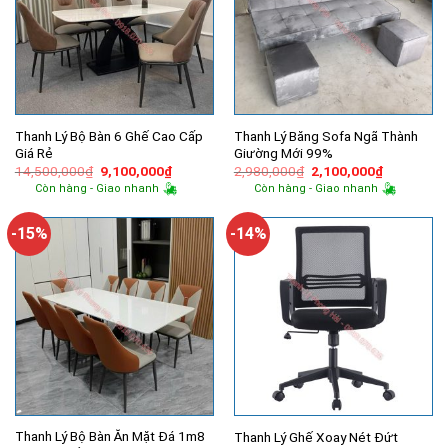
Thanh Lý Bộ Bàn 6 Ghế Cao Cấp
Thanh Lý Băng Sofa Ngã Thành
Giá Rẻ
Giường Mới 99%
Giá
Giá
Giá
Giá
14,500,000
₫
9,100,000
₫
2,980,000
₫
2,100,000
₫
gốc
hiện
gốc
hiện
Còn hàng - Giao nhanh
Còn hàng - Giao nhanh
là:
tại
là:
tại
14,500,000₫.
là:
2,980,000₫.
là:
9,100,000₫.
2,100,000
-15%
-14%
Thanh Lý Bộ Bàn Ăn Mặt Đá 1m8
Thanh Lý Ghế Xoay Nét Đứt