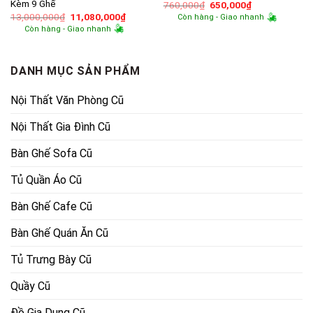
Kèm 9 Ghế
Giá
Giá
760,000
₫
650,000
₫
gốc
hiện
Giá
Giá
13,000,000
₫
11,080,000
₫
Còn hàng - Giao nhanh
là:
tại
gốc
hiện
Còn hàng - Giao nhanh
760,000₫.
là:
là:
tại
650,000₫.
13,000,000₫.
là:
11,080,000₫.
DANH MỤC SẢN PHẨM
Nội Thất Văn Phòng Cũ
Nội Thất Gia Đình Cũ
Bàn Ghế Sofa Cũ
Tủ Quần Áo Cũ
Bàn Ghế Cafe Cũ
Bàn Ghế Quán Ăn Cũ
Tủ Trưng Bày Cũ
Quầy Cũ
Đồ Gia Dụng Cũ