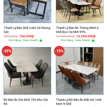
Thanh Lý Bàn Ghế Cafe Gỗ Khung
Thanh Lý Bàn Ăn Thông Minh 6
Sắt
Ghế Bọc Da Mới 99%
Giá
Giá
Giá
Giá
900,000
₫
760,000
₫
15,500,000
₫
13,290,000
₫
gốc
hiện
gốc
hiện
Còn hàng - Giao nhanh
Còn hàng - Giao nhanh
là:
tại
là:
tại
900,000₫.
là:
15,500,000₫.
là:
760,000₫.
13,290,
-35%
-15%
Bộ Bàn Ăn Gia Đình Tồn Kho Giá
Thanh Lý Bộ Bàn Ăn Mặt Đá 1m8
Rẻ
Kèm 9 Ghế