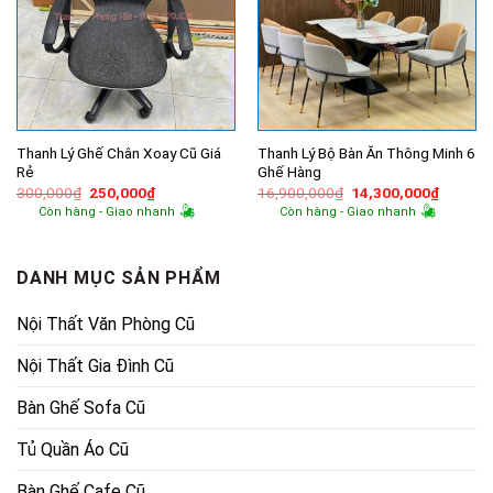
Thanh Lý Ghế Chân Xoay Cũ Giá
Thanh Lý Bộ Bàn Ăn Thông Minh 6
Rẻ
Ghế Hàng
Giá
Giá
Giá
Giá
300,000
₫
250,000
₫
16,900,000
₫
14,300,000
₫
gốc
hiện
gốc
hiện
Còn hàng - Giao nhanh
Còn hàng - Giao nhanh
là:
tại
là:
tại
300,000₫.
là:
16,900,000₫.
là:
250,000₫.
14,300,
DANH MỤC SẢN PHẨM
Nội Thất Văn Phòng Cũ
Nội Thất Gia Đình Cũ
Bàn Ghế Sofa Cũ
Tủ Quần Áo Cũ
Bàn Ghế Cafe Cũ