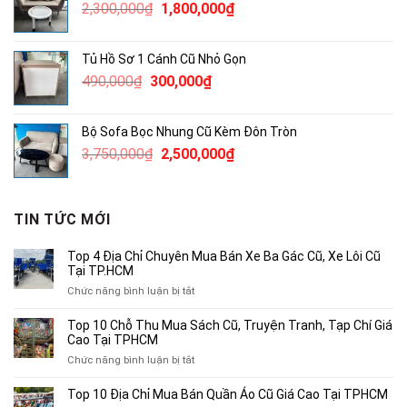
Giá
Giá
2,300,000
₫
1,800,000
₫
1,200,000₫.
gốc
hiện
là:
tại
Tủ Hồ Sơ 1 Cánh Cũ Nhỏ Gọn
2,300,000₫.
là:
Giá
Giá
490,000
₫
300,000
₫
1,800,000₫.
gốc
hiện
là:
tại
Bộ Sofa Bọc Nhung Cũ Kèm Đôn Tròn
490,000₫.
là:
Giá
Giá
3,750,000
₫
2,500,000
₫
300,000₫.
gốc
hiện
là:
tại
3,750,000₫.
là:
TIN TỨC MỚI
2,500,000₫.
Top 4 Địa Chỉ Chuyên Mua Bán Xe Ba Gác Cũ, Xe Lôi Cũ
Tại TP.HCM
ở
Chức năng bình luận bị tắt
Top
4
Top 10 Chỗ Thu Mua Sách Cũ, Truyện Tranh, Tạp Chí Giá
Địa
Cao Tại TPHCM
Chỉ
ở
Chức năng bình luận bị tắt
Chuyên
Top
Mua
10
Top 10 Địa Chỉ Mua Bán Quần Áo Cũ Giá Cao Tại TPHCM
Bán
Chỗ