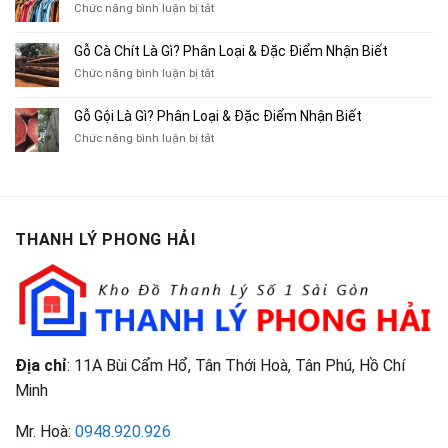
Xe
ở
Chức năng bình luận bị tắt
Thu
Ba
Top
Mua
Gác
10
Gỗ Cà Chít Là Gì? Phân Loại & Đặc Điểm Nhận Biết
Sách
Cũ,
Địa
Cũ,
ở
Chức năng bình luận bị tắt
Xe
Chỉ
Truyện
Gỗ
Lôi
Mua
Tranh,
Cà
Cũ
Bán
Gỗ Gội Là Gì? Phân Loại & Đặc Điểm Nhận Biết
Tạp
Chít
Tại
Quần
Chí
ở
Chức năng bình luận bị tắt
Là
TP.HCM
Áo
Giá
Gỗ
Gì?
Cũ
Cao
Gội
Phân
Giá
Tại
Là
Loại
Cao
TPHCM
Gì?
&
Tại
Phân
Đặc
TPHCM
THANH LÝ PHONG HẢI
Loại
Điểm
&
Nhận
Đặc
Biết
Điểm
Nhận
Biết
Địa chỉ
: 11A Bùi Cẩm Hổ, Tân Thới Hoà, Tân Phú, Hồ Chí
Minh
Mr. Hoà:
0948.920.926