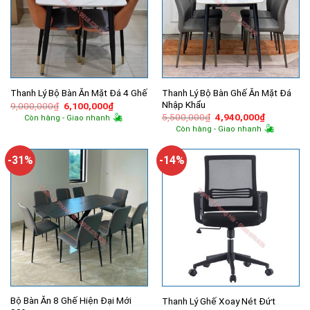
Thanh Lý Bộ Bàn Ghế Ăn Mặt Đá
Thanh Lý Bộ Bàn Ăn Mặt Đá 4 Ghế
Nhập Khẩu
Giá
Giá
9,000,000
₫
6,100,000
₫
gốc
hiện
Giá
Giá
5,500,000
₫
4,940,000
₫
Còn hàng - Giao nhanh
là:
tại
gốc
hiện
Còn hàng - Giao nhanh
9,000,000₫.
là:
là:
tại
6,100,000₫.
5,500,000₫.
là:
4,940,000
-31%
-14%
Bộ Bàn Ăn 8 Ghế Hiện Đại Mới
Thanh Lý Ghế Xoay Nét Đứt