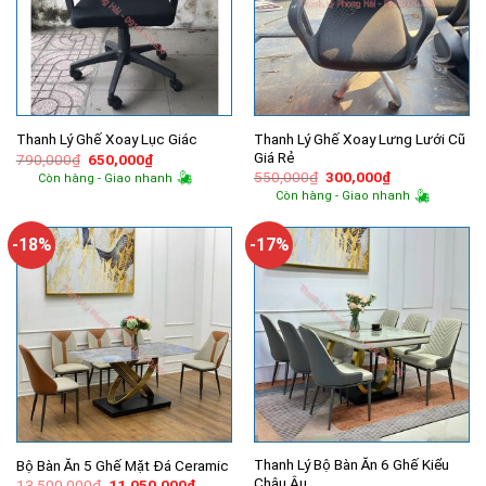
Thanh Lý Ghế Xoay Lưng Lưới Cũ
Thanh Lý Ghế Xoay Lục Giác
Giá Rẻ
Giá
Giá
790,000
₫
650,000
₫
gốc
hiện
Giá
Giá
550,000
₫
300,000
₫
Còn hàng - Giao nhanh
là:
tại
gốc
hiện
Còn hàng - Giao nhanh
790,000₫.
là:
là:
tại
650,000₫.
550,000₫.
là:
300,000₫.
-18%
-17%
Thanh Lý Bộ Bàn Ăn 6 Ghế Kiểu
Bộ Bàn Ăn 5 Ghế Mặt Đá Ceramic
Châu Âu
Giá
Giá
13,500,000
₫
11,050,000
₫