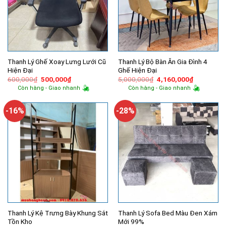
Thanh Lý Ghế Xoay Lưng Lưới Cũ
Thanh Lý Bộ Bàn Ăn Gia Đình 4
Hiện Đại
Ghế Hiện Đại
Giá
Giá
Giá
Giá
600,000
₫
500,000
₫
5,000,000
₫
4,160,000
₫
gốc
hiện
gốc
hiện
Còn hàng - Giao nhanh
Còn hàng - Giao nhanh
là:
tại
là:
tại
600,000₫.
là:
5,000,000₫.
là:
500,000₫.
4,160,000
-16%
-28%
Thanh Lý Kệ Trưng Bày Khung Sắt
Thanh Lý Sofa Bed Màu Đen Xám
Tồn Kho
Mới 99%