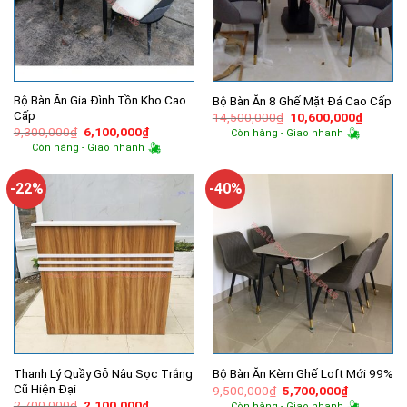
Bộ Bàn Ăn Gia Đình Tồn Kho Cao
Bộ Bàn Ăn 8 Ghế Mặt Đá Cao Cấp
Cấp
Giá
Giá
14,500,000
₫
10,600,000
₫
gốc
hiện
Giá
Giá
9,300,000
₫
6,100,000
₫
Còn hàng - Giao nhanh
là:
tại
gốc
hiện
Còn hàng - Giao nhanh
14,500,000₫.
là:
là:
tại
10,600,
9,300,000₫.
là:
6,100,000₫.
-22%
-40%
Thanh Lý Quầy Gỗ Nâu Sọc Trắng
Bộ Bàn Ăn Kèm Ghế Loft Mới 99%
Cũ Hiện Đại
Giá
Giá
9,500,000
₫
5,700,000
₫
gốc
hiện
Giá
Giá
2,700,000
₫
2,100,000
₫
Còn hàng - Giao nhanh