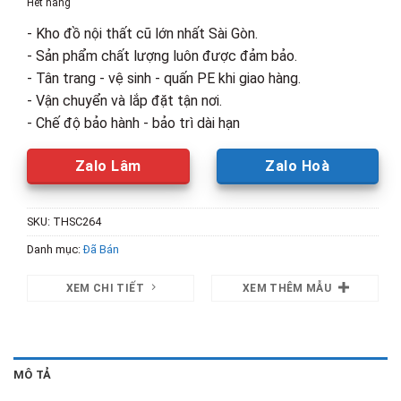
Hết hàng
1,000,000₫.
là:
- Kho đồ nội thất cũ lớn nhất Sài Gòn.
750,000₫.
- Sản phẩm chất lượng luôn được đảm bảo.
- Tân trang - vệ sinh - quấn PE khi giao hàng.
- Vận chuyển và lắp đặt tận nơi.
- Chế độ bảo hành - bảo trì dài hạn
Zalo Lâm
Zalo Hoà
SKU:
THSC264
Danh mục:
Đã Bán
XEM CHI TIẾT
XEM THÊM MẪU
MÔ TẢ