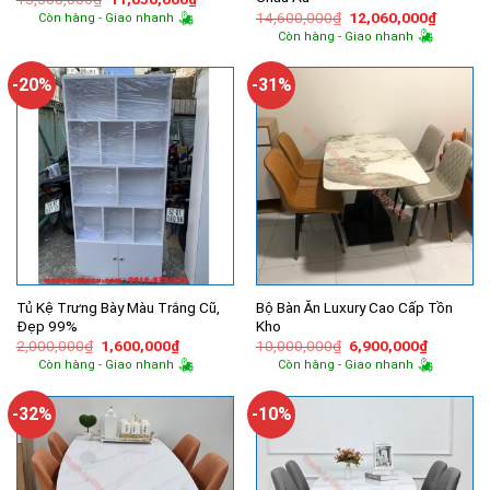
gốc
hiện
Giá
Giá
14,600,000
₫
12,060,000
₫
Còn hàng - Giao nhanh
là:
tại
gốc
hiện
Còn hàng - Giao nhanh
13,500,000₫.
là:
là:
tại
11,050,000₫.
14,600,000₫.
là:
12,060,
-20%
-31%
Tủ Kệ Trưng Bày Màu Trắng Cũ,
Bộ Bàn Ăn Luxury Cao Cấp Tồn
Đẹp 99%
Kho
Giá
Giá
Giá
Giá
2,000,000
₫
1,600,000
₫
10,000,000
₫
6,900,000
₫
gốc
hiện
gốc
hiện
Còn hàng - Giao nhanh
Còn hàng - Giao nhanh
là:
tại
là:
tại
2,000,000₫.
là:
10,000,000₫.
là:
1,600,000₫.
6,900,00
-32%
-10%