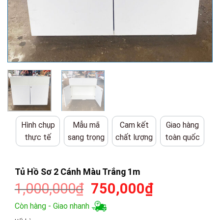
Hình chụp
Mẫu mã
Cam kết
Giao hàng
thực tế
sang trọng
chất lượng
toàn quốc
Tủ Hồ Sơ 2 Cánh Màu Trắng 1m
Giá
Giá
1,000,000
₫
750,000
₫
gốc
hiện
Còn hàng - Giao nhanh
là:
tại