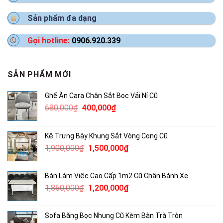
Sản phẩm đa dạng
Gọi hotline:
0906.920.339
SẢN PHẨM MỚI
Ghế Ăn Cara Chân Sắt Bọc Vải Nỉ Cũ
Giá
Giá
680,000
₫
400,000
₫
gốc
hiện
là:
tại
Kệ Trưng Bày Khung Sắt Vòng Cong Cũ
680,000₫.
là:
Giá
Giá
1,900,000
₫
1,500,000
₫
400,000₫.
gốc
hiện
là:
tại
Bàn Làm Việc Cao Cấp 1m2 Cũ Chân Bánh Xe
1,900,000₫.
là:
Giá
Giá
1,860,000
₫
1,200,000
₫
1,500,000₫.
gốc
hiện
là:
tại
Sofa Băng Bọc Nhung Cũ Kèm Bàn Trà Tròn
1,860,000₫.
là: