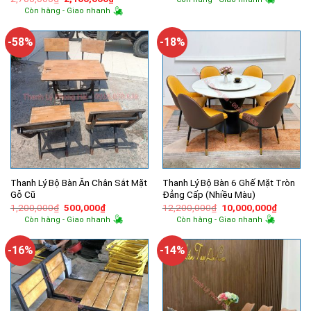
là:
tại
gốc
hiện
Còn hàng - Giao nhanh
9,500,000₫.
là:
là:
tại
5,700,000
2,700,000₫.
là:
2,100,000₫.
-58%
-18%
Thanh Lý Bộ Bàn Ăn Chân Sắt Mặt
Thanh Lý Bộ Bàn 6 Ghế Mặt Tròn
Gỗ Cũ
Đẳng Cấp (Nhiều Màu)
Giá
Giá
Giá
Giá
1,200,000
₫
500,000
₫
12,200,000
₫
10,000,000
₫
gốc
hiện
gốc
hiện
Còn hàng - Giao nhanh
Còn hàng - Giao nhanh
là:
tại
là:
tại
1,200,000₫.
là:
12,200,000₫.
là:
500,000₫.
10,000,
-16%
-14%