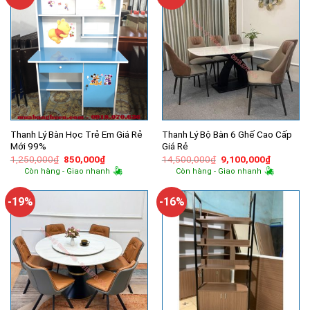
Thanh Lý Bàn Học Trẻ Em Giá Rẻ
Thanh Lý Bộ Bàn 6 Ghế Cao Cấp
Mới 99%
Giá Rẻ
Giá
Giá
Giá
Giá
1,250,000
₫
850,000
₫
14,500,000
₫
9,100,000
₫
gốc
hiện
gốc
hiện
Còn hàng - Giao nhanh
Còn hàng - Giao nhanh
là:
tại
là:
tại
1,250,000₫.
là:
14,500,000₫.
là:
850,000₫.
9,100,00
-19%
-16%