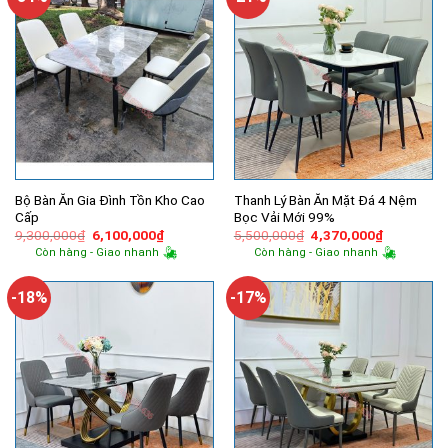
Bộ Bàn Ăn Gia Đình Tồn Kho Cao
Thanh Lý Bàn Ăn Mặt Đá 4 Nệm
Cấp
Bọc Vải Mới 99%
Giá
Giá
Giá
Giá
9,300,000
₫
6,100,000
₫
5,500,000
₫
4,370,000
₫
gốc
hiện
gốc
hiện
Còn hàng - Giao nhanh
Còn hàng - Giao nhanh
là:
tại
là:
tại
9,300,000₫.
là:
5,500,000₫.
là:
6,100,000₫.
4,370,000
-18%
-17%