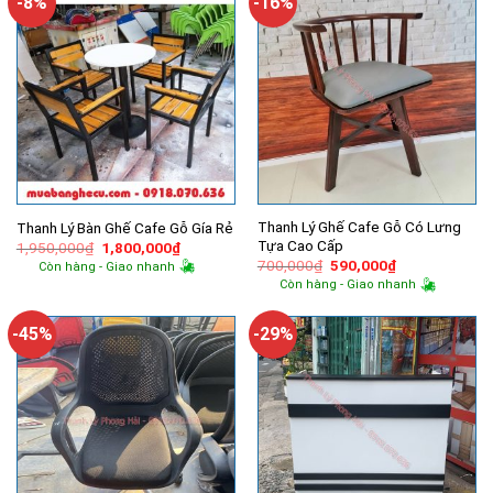
-8%
-16%
Thanh Lý Ghế Cafe Gỗ Có Lưng
Thanh Lý Bàn Ghế Cafe Gỗ Gía Rẻ
Tựa Cao Cấp
Giá
Giá
1,950,000
₫
1,800,000
₫
gốc
hiện
Giá
Giá
700,000
₫
590,000
₫
Còn hàng - Giao nhanh
là:
tại
gốc
hiện
Còn hàng - Giao nhanh
1,950,000₫.
là:
là:
tại
1,800,000₫.
700,000₫.
là:
590,000₫.
-45%
-29%