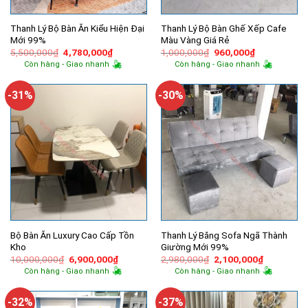
Thanh Lý Bộ Bàn Ăn Kiểu Hiện Đại
Thanh Lý Bộ Bàn Ghế Xếp Cafe
Mới 99%
Màu Vàng Giá Rẻ
Giá
Giá
Giá
Giá
5,500,000
₫
4,780,000
₫
1,000,000
₫
960,000
₫
gốc
hiện
gốc
hiện
Còn hàng - Giao nhanh
Còn hàng - Giao nhanh
là:
tại
là:
tại
5,500,000₫.
là:
1,000,000₫.
là:
4,780,000₫.
960,000₫.
-31%
-30%
Bộ Bàn Ăn Luxury Cao Cấp Tồn
Thanh Lý Băng Sofa Ngã Thành
Kho
Giường Mới 99%
Giá
Giá
Giá
Giá
10,000,000
₫
6,900,000
₫
2,980,000
₫
2,100,000
₫
gốc
hiện
gốc
hiện
Còn hàng - Giao nhanh
Còn hàng - Giao nhanh
là:
tại
là:
tại
10,000,000₫.
là:
2,980,000₫.
là:
6,900,000₫.
2,100,000
-32%
-37%