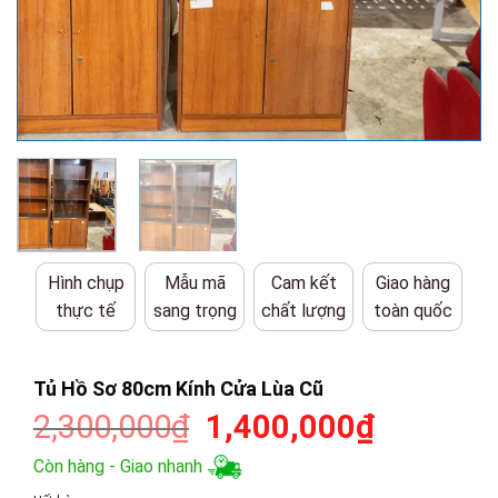
Hình chụp
Mẫu mã
Cam kết
Giao hàng
thực tế
sang trọng
chất lượng
toàn quốc
Tủ Hồ Sơ 80cm Kính Cửa Lùa Cũ
Giá
Giá
2,300,000
₫
1,400,000
₫
gốc
hiện
Còn hàng - Giao nhanh
là:
tại