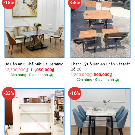
-18%
-58%
Thanh Lý Bộ Bàn Ăn Chân Sắt Mặt
Bộ Bàn Ăn 5 Ghế Mặt Đá Ceramic
Gỗ Cũ
Giá
Giá
13,500,000
₫
11,050,000
₫
gốc
hiện
Giá
Giá
1,200,000
₫
500,000
₫
Còn hàng - Giao nhanh
là:
tại
gốc
hiện
Còn hàng - Giao nhanh
13,500,000₫.
là:
là:
tại
11,050,000₫.
1,200,000₫.
là:
500,000₫.
-33%
-16%