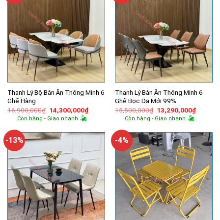
Thanh Lý Bộ Bàn Ăn Thông Minh 6
Thanh Lý Bàn Ăn Thông Minh 6
Ghế Hàng
Ghế Bọc Da Mới 99%
Giá
Giá
Giá
Giá
16,900,000
₫
14,300,000
₫
15,500,000
₫
13,290,000
₫
gốc
hiện
gốc
hiện
Còn hàng - Giao nhanh
Còn hàng - Giao nhanh
là:
tại
là:
tại
16,900,000₫.
là:
15,500,000₫.
là:
14,300,000₫.
13,290,
-13%
-4%