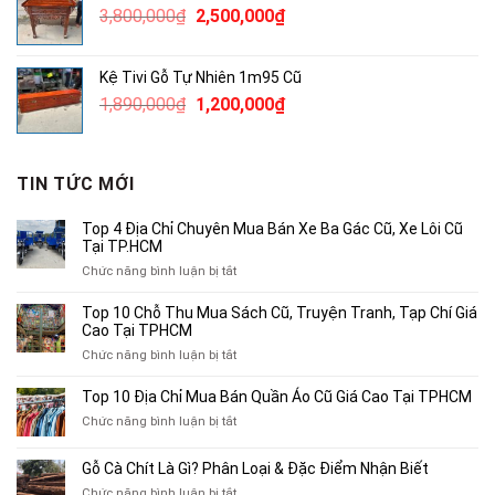
Giá
Giá
3,800,000
₫
2,500,000
₫
250,000₫.
gốc
hiện
là:
tại
Kệ Tivi Gỗ Tự Nhiên 1m95 Cũ
3,800,000₫.
là:
Giá
Giá
1,890,000
₫
1,200,000
₫
2,500,000₫.
gốc
hiện
là:
tại
1,890,000₫.
là:
TIN TỨC MỚI
1,200,000₫.
Top 4 Địa Chỉ Chuyên Mua Bán Xe Ba Gác Cũ, Xe Lôi Cũ
Tại TP.HCM
ở
Chức năng bình luận bị tắt
Top
4
Top 10 Chỗ Thu Mua Sách Cũ, Truyện Tranh, Tạp Chí Giá
Địa
Cao Tại TPHCM
Chỉ
ở
Chức năng bình luận bị tắt
Chuyên
Top
Mua
10
Top 10 Địa Chỉ Mua Bán Quần Áo Cũ Giá Cao Tại TPHCM
Bán
Chỗ
Xe
ở
Chức năng bình luận bị tắt
Thu
Ba
Top
Mua
Gác
10
Gỗ Cà Chít Là Gì? Phân Loại & Đặc Điểm Nhận Biết
Sách
Cũ,
Địa
Cũ,
ở
Chức năng bình luận bị tắt