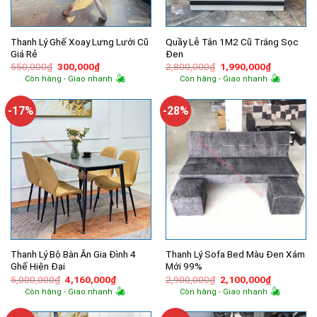
Thanh Lý Ghế Xoay Lưng Lưới Cũ
Quầy Lễ Tân 1M2 Cũ Trắng Sọc
Giá Rẻ
Đen
Giá
Giá
Giá
Giá
550,000
₫
300,000
₫
2,800,000
₫
1,990,000
₫
gốc
hiện
gốc
hiện
Còn hàng - Giao nhanh
Còn hàng - Giao nhanh
là:
tại
là:
tại
550,000₫.
là:
2,800,000₫.
là:
300,000₫.
1,990,000
-17%
-28%
Thanh Lý Bộ Bàn Ăn Gia Đình 4
Thanh Lý Sofa Bed Màu Đen Xám
Ghế Hiện Đại
Mới 99%
Giá
Giá
Giá
Giá
5,000,000
₫
4,160,000
₫
2,900,000
₫
2,100,000
₫
gốc
hiện
gốc
hiện
Còn hàng - Giao nhanh
Còn hàng - Giao nhanh
là:
tại
là:
tại
5,000,000₫.
là:
2,900,000₫.
là:
4,160,000₫.
2,100,000