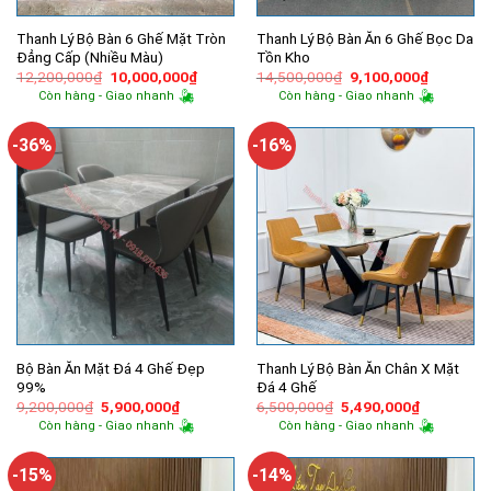
Thanh Lý Bộ Bàn 6 Ghế Mặt Tròn
Thanh Lý Bộ Bàn Ăn 6 Ghế Bọc Da
Đẳng Cấp (Nhiều Màu)
Tồn Kho
Giá
Giá
Giá
Giá
12,200,000
₫
10,000,000
₫
14,500,000
₫
9,100,000
₫
gốc
hiện
gốc
hiện
Còn hàng - Giao nhanh
Còn hàng - Giao nhanh
là:
tại
là:
tại
12,200,000₫.
là:
14,500,000₫.
là:
10,000,000₫.
9,100,00
-36%
-16%
Bộ Bàn Ăn Mặt Đá 4 Ghế Đẹp
Thanh Lý Bộ Bàn Ăn Chân X Mặt
99%
Đá 4 Ghế
Giá
Giá
Giá
Giá
9,200,000
₫
5,900,000
₫
6,500,000
₫
5,490,000
₫
gốc
hiện
gốc
hiện
Còn hàng - Giao nhanh
Còn hàng - Giao nhanh
là:
tại
là:
tại
9,200,000₫.
là:
6,500,000₫.
là:
5,900,000₫.
5,490,000
-15%
-14%