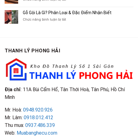
Xe
Chỉ
Truyện
Gỗ
Lôi
Mua
Tranh,
Cà
Cũ
Bán
Gỗ Gội Là Gì? Phân Loại & Đặc Điểm Nhận Biết
Tạp
Chít
Tại
Quần
Chí
ở
Chức năng bình luận bị tắt
Là
TP.HCM
Áo
Giá
Gỗ
Gì?
Cũ
Cao
Gội
Phân
Giá
Tại
Là
Loại
Cao
TPHCM
Gì?
&
Tại
Phân
Đặc
TPHCM
THANH LÝ PHONG HẢI
Loại
Điểm
&
Nhận
Đặc
Biết
Điểm
Nhận
Biết
Địa chỉ
: 11A Bùi Cẩm Hổ, Tân Thới Hoà, Tân Phú, Hồ Chí
Minh
Mr. Hoà:
0948.920.926
Mr. Lâm:
0918.012.412
Thu mua:
0937.486.339
Web:
Muabanghecu.com