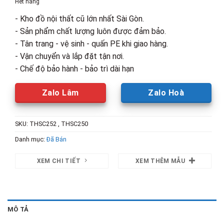
Hết hàng
2,300,000₫.
là:
- Kho đồ nội thất cũ lớn nhất Sài Gòn.
1,400,00
- Sản phẩm chất lượng luôn được đảm bảo.
- Tân trang - vệ sinh - quấn PE khi giao hàng.
- Vận chuyển và lắp đặt tận nơi.
- Chế độ bảo hành - bảo trì dài hạn
Zalo Lâm
Zalo Hoà
SKU:
THSC252 , THSC250
Danh mục:
Đã Bán
XEM CHI TIẾT
XEM THÊM MẪU
MÔ TẢ