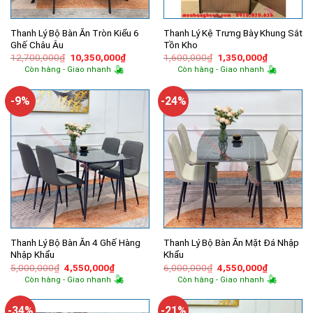
Thanh Lý Bộ Bàn Ăn Tròn Kiểu 6
Thanh Lý Kệ Trưng Bày Khung Sắt
Ghế Châu Âu
Tồn Kho
Giá
Giá
Giá
Giá
12,700,000
₫
10,350,000
₫
1,600,000
₫
1,350,000
₫
gốc
hiện
gốc
hiện
Còn hàng - Giao nhanh
Còn hàng - Giao nhanh
là:
tại
là:
tại
12,700,000₫.
là:
1,600,000₫.
là:
10,350,000₫.
1,350,000
-9%
-24%
Thanh Lý Bộ Bàn Ăn 4 Ghế Hàng
Thanh Lý Bộ Bàn Ăn Mặt Đá Nhập
Nhập Khẩu
Khẩu
Giá
Giá
Giá
Giá
5,000,000
₫
4,550,000
₫
6,000,000
₫
4,550,000
₫
gốc
hiện
gốc
hiện
Còn hàng - Giao nhanh
Còn hàng - Giao nhanh
là:
tại
là:
tại
5,000,000₫.
là:
6,000,000₫.
là:
4,550,000₫.
4,550,000
-34%
-21%