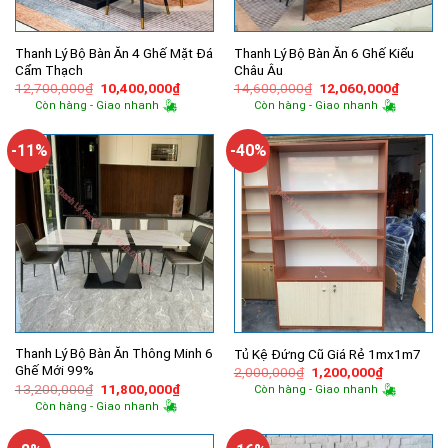
Thanh Lý Bộ Bàn Ăn 4 Ghế Mặt Đá
Thanh Lý Bộ Bàn Ăn 6 Ghế Kiểu
Cẩm Thạch
Châu Âu
Giá
Giá
Giá
Giá
12,700,000
₫
10,400,000
₫
14,600,000
₫
12,060,000
₫
gốc
hiện
gốc
hiện
Còn hàng - Giao nhanh
Còn hàng - Giao nhanh
là:
tại
là:
tại
12,700,000₫.
là:
14,600,000₫.
là:
10,400,000₫.
12,060,
-11%
-40%
Thanh Lý Bộ Bàn Ăn Thông Minh 6
Tủ Kệ Đứng Cũ Giá Rẻ 1mx1m7
Ghế Mới 99%
Giá
Giá
2,000,000
₫
1,200,000
₫
gốc
hiện
Giá
Giá
13,200,000
₫
11,800,000
₫
Còn hàng - Giao nhanh
là:
tại
gốc
hiện
Còn hàng - Giao nhanh
2,000,000₫.
là:
là:
tại
1,200,000
13,200,000₫.
là:
11,800,000₫.