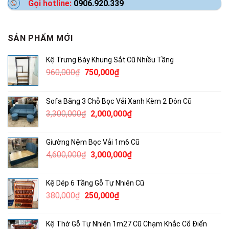
Gọi hotline:
0906.920.339
SẢN PHẨM MỚI
Kệ Trưng Bày Khung Sắt Cũ Nhiều Tầng
Giá
Giá
960,000
₫
750,000
₫
gốc
hiện
là:
tại
Sofa Băng 3 Chỗ Bọc Vải Xanh Kèm 2 Đôn Cũ
960,000₫.
là:
Giá
Giá
3,300,000
₫
2,000,000
₫
750,000₫.
gốc
hiện
là:
tại
Giường Nệm Bọc Vải 1m6 Cũ
3,300,000₫.
là:
Giá
Giá
4,600,000
₫
3,000,000
₫
2,000,000₫.
gốc
hiện
là:
tại
Kệ Dép 6 Tầng Gỗ Tự Nhiên Cũ
4,600,000₫.
là:
Giá
Giá
380,000
₫
250,000
₫
3,000,000₫.
gốc
hiện
là:
tại
Kệ Thờ Gỗ Tự Nhiên 1m27 Cũ Chạm Khắc Cổ Điển
380,000₫.
là: