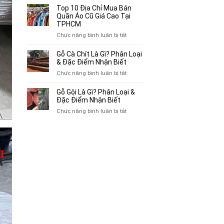
Bán
10
Top 10 Địa Chỉ Mua Bán
Xe
Chỗ
Quần Áo Cũ Giá Cao Tại
Ba
Thu
TPHCM
Gác
Mua
ở
Chức năng bình luận bị tắt
Cũ,
Sách
Top
Xe
Cũ,
10
Gỗ Cà Chít Là Gì? Phân Loại
Lôi
Truyện
Địa
& Đặc Điểm Nhận Biết
Cũ
Tranh,
Chỉ
Tại
ở
Chức năng bình luận bị tắt
Tạp
Mua
TP.HCM
Gỗ
Chí
Bán
Cà
Giá
Gỗ Gội Là Gì? Phân Loại &
Quần
Chít
Đặc Điểm Nhận Biết
Cao
Áo
Là
Tại
ở
Chức năng bình luận bị tắt
Cũ
Gì?
TPHCM
Gỗ
Giá
Phân
Gội
Cao
Loại
Là
Tại
&
Gì?
TPHCM
Đặc
Phân
Điểm
Loại
Nhận
&
Biết
Đặc
Điểm
Nhận
Biết