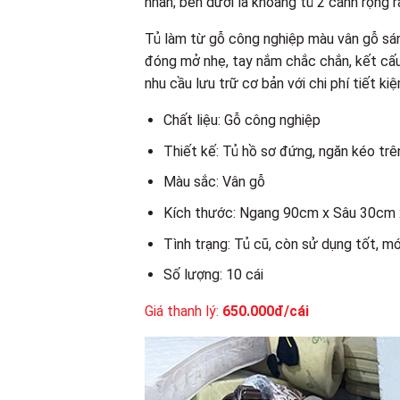
nhân; bên dưới là khoang tủ 2 cánh rộng rã
Tủ làm từ gỗ công nghiệp màu vân gỗ sáng,
đóng mở nhẹ, tay nắm chắc chắn, kết cấu
nhu cầu lưu trữ cơ bản với chi phí tiết kiệ
Chất liệu: Gỗ công nghiệp
Thiết kế: Tủ hồ sơ đứng, ngăn kéo trê
Màu sắc: Vân gỗ
Kích thước: Ngang 90cm x Sâu 30cm
Tình trạng: Tủ cũ, còn sử dụng tốt, m
Số lượng: 10 cái
Giá thanh lý:
650.000đ/cái