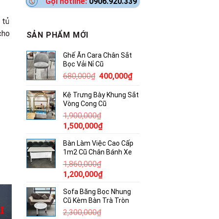
Gọi hotline:
0906.920.339
 tủ
cho
SẢN PHẨM MỚI
Ghế Ăn Cara Chân Sắt
Bọc Vải Nỉ Cũ
Giá
Giá
680,000
₫
400,000
₫
gốc
hiện
Kệ Trưng Bày Khung Sắt
là:
tại
Vòng Cong Cũ
680,000₫.
là:
1,900,000
₫
400,000₫.
Giá
Giá
1,500,000
₫
gốc
hiện
Bàn Làm Việc Cao Cấp
là:
tại
1m2 Cũ Chân Bánh Xe
1,900,000₫.
là:
1,860,000
₫
1,500,000₫.
Giá
Giá
1,200,000
₫
gốc
hiện
Sofa Băng Bọc Nhung
là:
tại
Cũ Kèm Bàn Trà Tròn
1,860,000₫.
là:
2,300,000
₫
1,200,000₫.