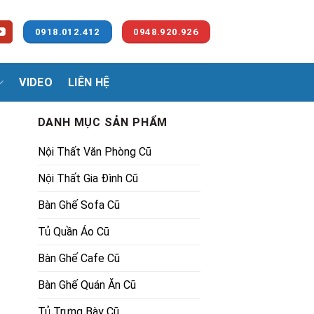
0918.012.412
0948.920.926
VIDEO
LIÊN HỆ
DANH MỤC SẢN PHẨM
Nội Thất Văn Phòng Cũ
Nội Thất Gia Đình Cũ
Bàn Ghế Sofa Cũ
Tủ Quần Áo Cũ
.
Bàn Ghế Cafe Cũ
Bàn Ghế Quán Ăn Cũ
Tủ Trưng Bày Cũ