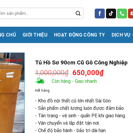
m
m:
NG CHỦ
GIỚI THIỆU
HOẠT ĐỘNG CÔNG TY
DỊCH VỤ
Tủ Hồ Sơ 90cm Cũ Gỗ Công Nghiệp
Giá
Giá
1,000,000
₫
650,000
₫
gốc
hiện
Còn hàng - Giao nhanh
là:
tại
Hết hàng
1,000,000₫.
là:
650,000₫
- Kho đồ nội thất cũ lớn nhất Sài Gòn.
- Sản phẩm chất lượng luôn được đảm bảo.
- Tân trang - vệ sinh - quấn PE khi giao hàng.
- Vận chuyển và lắp đặt tận nơi.
- Chế độ bảo hành - bảo trì dài hạn