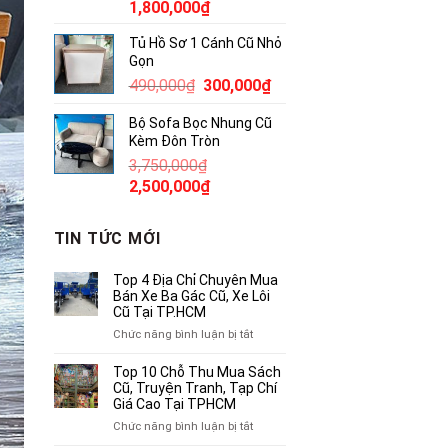
Giá
Giá
1,800,000
₫
gốc
hiện
Tủ Hồ Sơ 1 Cánh Cũ Nhỏ
là:
tại
Gọn
2,300,000₫.
là:
Giá
Giá
490,000
₫
300,000
₫
1,800,000₫.
gốc
hiện
Bộ Sofa Bọc Nhung Cũ
là:
tại
Kèm Đôn Tròn
490,000₫.
là:
3,750,000
₫
300,000₫.
Giá
Giá
2,500,000
₫
gốc
hiện
là:
tại
TIN TỨC MỚI
3,750,000₫.
là:
2,500,000₫.
Top 4 Địa Chỉ Chuyên Mua
Bán Xe Ba Gác Cũ, Xe Lôi
Cũ Tại TP.HCM
ở
Chức năng bình luận bị tắt
Top
4
Top 10 Chỗ Thu Mua Sách
Địa
Cũ, Truyện Tranh, Tạp Chí
Chỉ
Giá Cao Tại TPHCM
Chuyên
ở
Chức năng bình luận bị tắt
Mua
Top