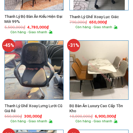
Thanh Lý Bộ Bàn Ăn Kiểu Hiện Đại
Thanh Lý Ghế Xoay Lục Giác
Mới 99%
Giá
Giá
790,000
₫
650,000
₫
gốc
hiện
Giá
Giá
5,500,000
₫
4,780,000
₫
Còn hàng - Giao nhanh
là:
tại
gốc
hiện
Còn hàng - Giao nhanh
790,000₫.
là:
là:
tại
650,000₫.
5,500,000₫.
là:
4,780,000₫.
-45%
-31%
Thanh Lý Ghế Xoay Lưng Lưới Cũ
Bộ Bàn Ăn Luxury Cao Cấp Tồn
Giá Rẻ
Kho
Giá
Giá
Giá
Giá
550,000
₫
300,000
₫
10,000,000
₫
6,900,000
₫
gốc
hiện
gốc
hiện
Còn hàng - Giao nhanh
Còn hàng - Giao nhanh
là:
tại
là:
tại
550,000₫.
là:
10,000,000₫.
là:
300,000₫.
6,900,00