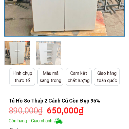
Hình chụp
Mẫu mã
Cam kết
Giao hàng
thực tế
sang trọng
chất lượng
toàn quốc
Tủ Hồ Sơ Thấp 2 Cánh Cũ Còn Đẹp 95%
Giá
Giá
890,000
₫
650,000
₫
gốc
hiện
Còn hàng - Giao nhanh
là:
tại