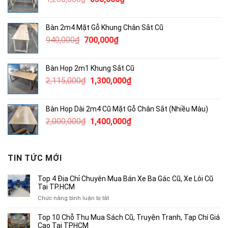
2,000,000₫.
gốc
hiện
là:
tại
Bàn 2m4 Mặt Gỗ Khung Chân Sắt Cũ
1,200,000₫.
là:
Giá
Giá
940,000
₫
700,000
₫
850,000₫.
gốc
hiện
là:
tại
Bàn Họp 2m1 Khung Sắt Cũ
940,000₫.
là:
Giá
Giá
2,115,000
₫
1,300,000
₫
700,000₫.
gốc
hiện
là:
tại
Bàn Họp Dài 2m4 Cũ Mặt Gỗ Chân Sắt (Nhiều Màu)
2,115,000₫.
là:
Giá
Giá
2,000,000
₫
1,400,000
₫
1,300,000₫.
gốc
hiện
là:
tại
2,000,000₫.
là:
TIN TỨC MỚI
1,400,000₫.
Top 4 Địa Chỉ Chuyên Mua Bán Xe Ba Gác Cũ, Xe Lôi Cũ
Tại TP.HCM
ở
Chức năng bình luận bị tắt
Top
4
Top 10 Chỗ Thu Mua Sách Cũ, Truyện Tranh, Tạp Chí Giá
Địa
Cao Tại TPHCM