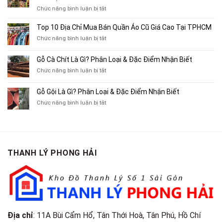
Chỉ
ở
Chức năng bình luận bị tắt
Chuyên
Top
Mua
10
Top 10 Địa Chỉ Mua Bán Quần Áo Cũ Giá Cao Tại TPHCM
Bán
Chỗ
Xe
ở
Chức năng bình luận bị tắt
Thu
Ba
Top
Mua
Gác
10
Gỗ Cà Chít Là Gì? Phân Loại & Đặc Điểm Nhận Biết
Sách
Cũ,
Địa
Cũ,
ở
Chức năng bình luận bị tắt
Xe
Chỉ
Truyện
Gỗ
Lôi
Mua
Tranh,
Cà
Cũ
Bán
Gỗ Gội Là Gì? Phân Loại & Đặc Điểm Nhận Biết
Tạp
Chít
Tại
Quần
Chí
ở
Chức năng bình luận bị tắt
Là
TP.HCM
Áo
Giá
Gỗ
Gì?
Cũ
Cao
Gội
Phân
Giá
Tại
Là
Loại
Cao
TPHCM
Gì?
&
Tại
Phân
Đặc
TPHCM
THANH LÝ PHONG HẢI
Loại
Điểm
&
Nhận
Đặc
Biết
Điểm
Nhận
Biết
Địa chỉ
: 11A Bùi Cẩm Hổ, Tân Thới Hoà, Tân Phú, Hồ Chí