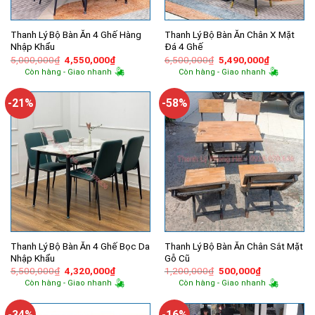
Thanh Lý Bộ Bàn Ăn 4 Ghế Hàng
Thanh Lý Bộ Bàn Ăn Chân X Mặt
Nhập Khẩu
Đá 4 Ghế
Giá
Giá
Giá
Giá
5,000,000
₫
4,550,000
₫
6,500,000
₫
5,490,000
₫
gốc
hiện
gốc
hiện
Còn hàng - Giao nhanh
Còn hàng - Giao nhanh
là:
tại
là:
tại
5,000,000₫.
là:
6,500,000₫.
là:
4,550,000₫.
5,490,000
-21%
-58%
Thanh Lý Bộ Bàn Ăn 4 Ghế Bọc Da
Thanh Lý Bộ Bàn Ăn Chân Sắt Mặt
Nhập Khẩu
Gỗ Cũ
Giá
Giá
Giá
Giá
5,500,000
₫
4,320,000
₫
1,200,000
₫
500,000
₫
gốc
hiện
gốc
hiện
Còn hàng - Giao nhanh
Còn hàng - Giao nhanh
là:
tại
là:
tại
5,500,000₫.
là:
1,200,000₫.
là:
4,320,000₫.
500,000₫.
-34%
-16%