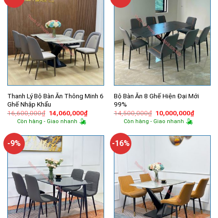
Thanh Lý Bộ Bàn Ăn Thông Minh 6
Bộ Bàn Ăn 8 Ghế Hiện Đại Mới
Ghế Nhập Khẩu
99%
Giá
Giá
Giá
Giá
16,600,000
₫
14,060,000
₫
14,500,000
₫
10,000,000
₫
gốc
hiện
gốc
hiện
Còn hàng - Giao nhanh
Còn hàng - Giao nhanh
là:
tại
là:
tại
16,600,000₫.
là:
14,500,000₫.
là:
14,060,000₫.
10,000,
-9%
-16%