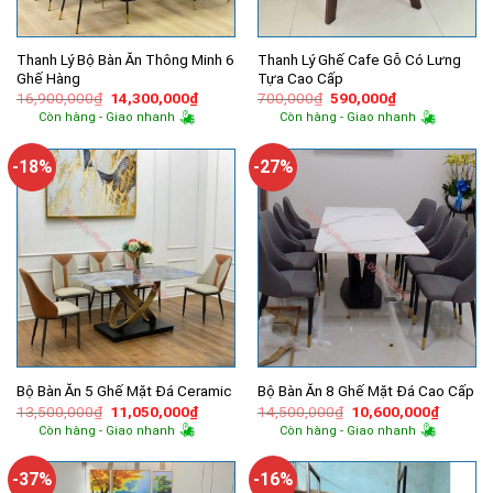
Thanh Lý Bộ Bàn Ăn Thông Minh 6
Thanh Lý Ghế Cafe Gỗ Có Lưng
Ghế Hàng
Tựa Cao Cấp
Giá
Giá
Giá
Giá
16,900,000
₫
14,300,000
₫
700,000
₫
590,000
₫
gốc
hiện
gốc
hiện
Còn hàng - Giao nhanh
Còn hàng - Giao nhanh
là:
tại
là:
tại
16,900,000₫.
là:
700,000₫.
là:
14,300,000₫.
590,000₫.
-18%
-27%
Bộ Bàn Ăn 5 Ghế Mặt Đá Ceramic
Bộ Bàn Ăn 8 Ghế Mặt Đá Cao Cấp
Giá
Giá
Giá
Giá
13,500,000
₫
11,050,000
₫
14,500,000
₫
10,600,000
₫
gốc
hiện
gốc
hiện
Còn hàng - Giao nhanh
Còn hàng - Giao nhanh
là:
tại
là:
tại
13,500,000₫.
là:
14,500,000₫.
là:
11,050,000₫.
10,600,
-37%
-16%