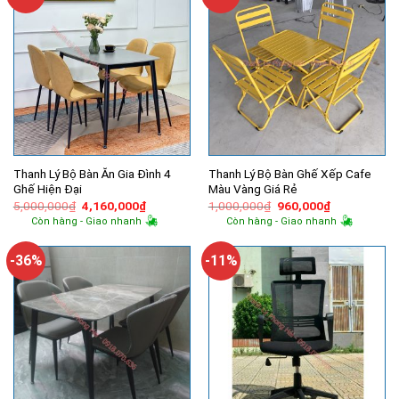
Thanh Lý Bộ Bàn Ăn Gia Đình 4
Thanh Lý Bộ Bàn Ghế Xếp Cafe
Ghế Hiện Đại
Màu Vàng Giá Rẻ
Giá
Giá
Giá
Giá
5,000,000
₫
4,160,000
₫
1,000,000
₫
960,000
₫
gốc
hiện
gốc
hiện
Còn hàng - Giao nhanh
Còn hàng - Giao nhanh
là:
tại
là:
tại
5,000,000₫.
là:
1,000,000₫.
là:
4,160,000₫.
960,000₫.
-36%
-11%