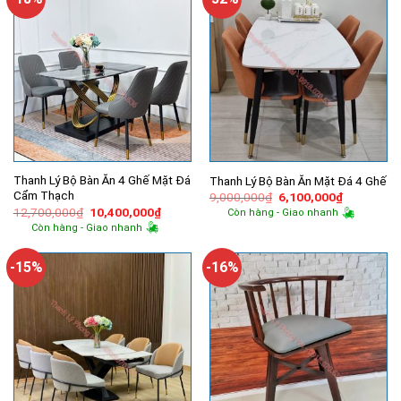
Thanh Lý Bộ Bàn Ăn 4 Ghế Mặt Đá
Thanh Lý Bộ Bàn Ăn Mặt Đá 4 Ghế
Cẩm Thạch
Giá
Giá
9,000,000
₫
6,100,000
₫
gốc
hiện
Giá
Giá
12,700,000
₫
10,400,000
₫
Còn hàng - Giao nhanh
là:
tại
gốc
hiện
Còn hàng - Giao nhanh
9,000,000₫.
là:
là:
tại
6,100,000
12,700,000₫.
là:
10,400,000₫.
-15%
-16%