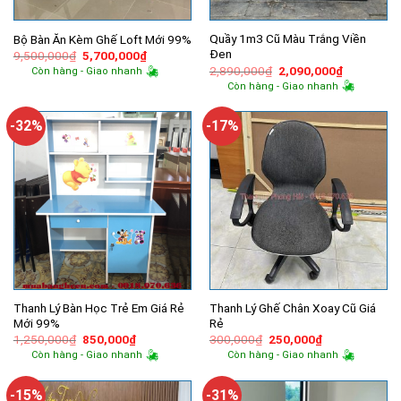
Quầy 1m3 Cũ Màu Trắng Viền
Bộ Bàn Ăn Kèm Ghế Loft Mới 99%
Đen
Giá
Giá
9,500,000
₫
5,700,000
₫
gốc
hiện
Giá
Giá
2,890,000
₫
2,090,000
₫
Còn hàng - Giao nhanh
là:
tại
gốc
hiện
Còn hàng - Giao nhanh
9,500,000₫.
là:
là:
tại
5,700,000₫.
2,890,000₫.
là:
2,090,000
-32%
-17%
Thanh Lý Bàn Học Trẻ Em Giá Rẻ
Thanh Lý Ghế Chân Xoay Cũ Giá
Mới 99%
Rẻ
Giá
Giá
Giá
Giá
1,250,000
₫
850,000
₫
300,000
₫
250,000
₫
gốc
hiện
gốc
hiện
Còn hàng - Giao nhanh
Còn hàng - Giao nhanh
là:
tại
là:
tại
1,250,000₫.
là:
300,000₫.
là:
850,000₫.
250,000₫.
-15%
-31%