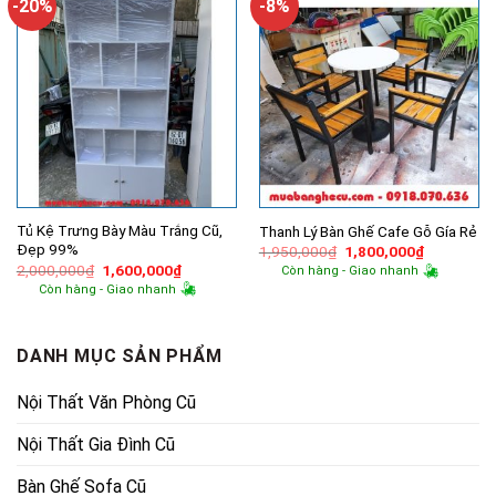
-20%
-8%
Tủ Kệ Trưng Bày Màu Trắng Cũ,
Thanh Lý Bàn Ghế Cafe Gỗ Gía Rẻ
Đẹp 99%
Giá
Giá
1,950,000
₫
1,800,000
₫
gốc
hiện
Giá
Giá
2,000,000
₫
1,600,000
₫
Còn hàng - Giao nhanh
là:
tại
gốc
hiện
Còn hàng - Giao nhanh
1,950,000₫.
là:
là:
tại
1,800,000
2,000,000₫.
là:
1,600,000₫.
DANH MỤC SẢN PHẨM
Nội Thất Văn Phòng Cũ
Nội Thất Gia Đình Cũ
Bàn Ghế Sofa Cũ