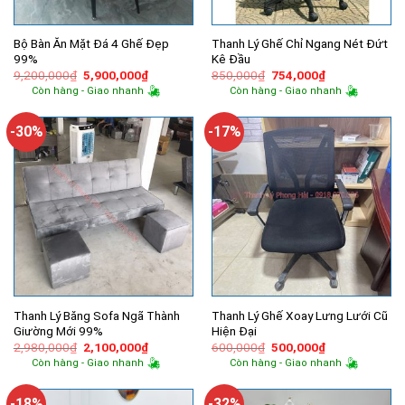
Bộ Bàn Ăn Mặt Đá 4 Ghế Đẹp
Thanh Lý Ghế Chỉ Ngang Nét Đứt
99%
Kê Đầu
Giá
Giá
Giá
Giá
9,200,000
₫
5,900,000
₫
850,000
₫
754,000
₫
gốc
hiện
gốc
hiện
Còn hàng - Giao nhanh
Còn hàng - Giao nhanh
là:
tại
là:
tại
9,200,000₫.
là:
850,000₫.
là:
5,900,000₫.
754,000₫.
-30%
-17%
Thanh Lý Băng Sofa Ngã Thành
Thanh Lý Ghế Xoay Lưng Lưới Cũ
Giường Mới 99%
Hiện Đại
Giá
Giá
Giá
Giá
2,980,000
₫
2,100,000
₫
600,000
₫
500,000
₫
gốc
hiện
gốc
hiện
Còn hàng - Giao nhanh
Còn hàng - Giao nhanh
là:
tại
là:
tại
2,980,000₫.
là:
600,000₫.
là:
2,100,000₫.
500,000₫.
-18%
-32%