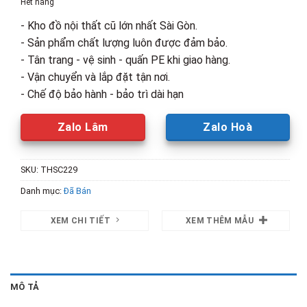
Hết hàng
890,000₫.
là:
- Kho đồ nội thất cũ lớn nhất Sài Gòn.
650,000₫.
- Sản phẩm chất lượng luôn được đảm bảo.
- Tân trang - vệ sinh - quấn PE khi giao hàng.
- Vận chuyển và lắp đặt tận nơi.
- Chế độ bảo hành - bảo trì dài hạn
Zalo Lâm
Zalo Hoà
SKU:
THSC229
Danh mục:
Đã Bán
XEM CHI TIẾT
XEM THÊM MẪU
MÔ TẢ