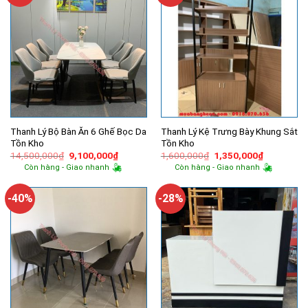
Thanh Lý Bộ Bàn Ăn 6 Ghế Bọc Da
Thanh Lý Kệ Trưng Bày Khung Sắt
Tồn Kho
Tồn Kho
Giá
Giá
Giá
Giá
14,500,000
₫
9,100,000
₫
1,600,000
₫
1,350,000
₫
gốc
hiện
gốc
hiện
Còn hàng - Giao nhanh
Còn hàng - Giao nhanh
là:
tại
là:
tại
14,500,000₫.
là:
1,600,000₫.
là:
9,100,000₫.
1,350,000
-40%
-28%