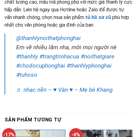
chất lượng cao, mẫu mã phong phú với mức giá thanh lý cực
hấp dẫn. Liên hệ ngay qua Hotline hoặc Zalo để được tư
vấn nhanh chóng, chọn mua sản phẩm
tủ hồ sơ cũ
phù hợp
nhất cho văn phòng hoặc gia đình của bạn.
@thanhlynoithatphonghai
Em về nhiều lắm nha, mời mọi người nè
#thanhly
#trangtrinhacua
#noithatgiare
#chodocuphonghai
#thanhlyphonghai
#tuhoso
♬ nhạc nền – ♥ Vân ♥ – Mẹ bé Khang
SẢN PHẨM TƯƠNG TỰ
-17%
-4%