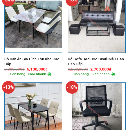
Bộ Bàn Ăn Gia Đình Tồn Kho Cao
Bộ Sofa Bed Bọc Simili Màu Đen
Cấp
Cao Cấp
Giá
Giá
Giá
Giá
9,300,000
₫
6,100,000
₫
3,200,000
₫
2,700,000
₫
gốc
hiện
gốc
hiện
Còn hàng - Giao nhanh
Còn hàng - Giao nhanh
là:
tại
là:
tại
9,300,000₫.
là:
3,200,000₫.
là:
6,100,000₫.
2,700,000
-13%
-18%