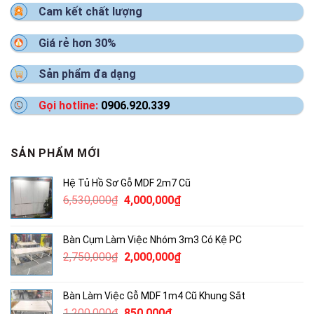
Cam kết chất lượng
Giá rẻ hơn 30%
Sản phẩm đa dạng
Gọi hotline:
0906.920.339
SẢN PHẨM MỚI
Hệ Tủ Hồ Sơ Gỗ MDF 2m7 Cũ
Giá
Giá
6,530,000
₫
4,000,000
₫
gốc
hiện
là:
tại
Bàn Cụm Làm Việc Nhóm 3m3 Có Kệ PC
6,530,000₫.
là:
Giá
Giá
2,750,000
₫
2,000,000
₫
4,000,000₫.
gốc
hiện
là:
tại
Bàn Làm Việc Gỗ MDF 1m4 Cũ Khung Sắt
2,750,000₫.
là:
Giá
Giá
1,200,000
₫
850,000
₫