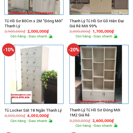
Tủ Hồ Sơ 80Cm x 2M “Đóng Mới”
Thanh Lý Tủ Hồ Sơ Gỗ Hiện Đại
Thanh Lý
Giá Rẻ Mới 99%
Giá
Giá
Giá
Giá
2,900,000
₫
2,000,000
₫
2,000,000
₫
1,700,000
₫
gốc
hiện
gốc
hiện
Còn hàng - Giao nhanh
Còn hàng - Giao nhanh
là:
tại
là:
tại
2,900,000₫.
là:
2,000,000₫.
là:
2,000,000₫.
1,700,000
-10%
-20%
Thanh Lý Tủ Hồ Sơ Đóng Mới
Tủ Locker Sắt 18 Ngăn Thanh Lý
1M2 Giá Rẻ
Giá
Giá
4,500,000
₫
4,050,000
₫
gốc
hiện
Giá
Giá
3,250,000
₫
2,600,000
₫
Còn hàng - Giao nhanh
là:
tại
gốc
hiện
Còn hàng - Giao nhanh
4,500,000₫.
là:
là:
tại
4,050,000₫.
3,250,000₫.
là: