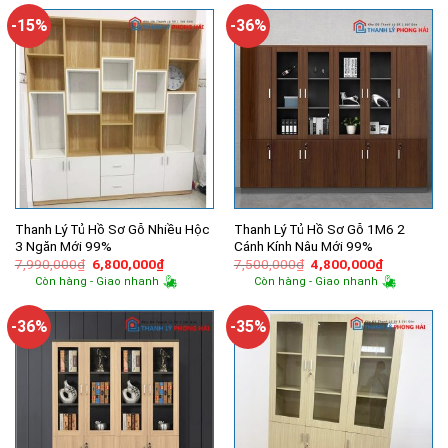
2,200,000₫.
là:
2,100,000₫.
là:
1,800,000₫.
1,800,000
-15%
-36%
Thanh Lý Tủ Hồ Sơ Gỗ Nhiều Hộc
Thanh Lý Tủ Hồ Sơ Gỗ 1M6 2
3 Ngăn Mới 99%
Cánh Kính Nâu Mới 99%
Giá
Giá
Giá
Giá
7,990,000
₫
6,800,000
₫
7,500,000
₫
4,800,000
₫
gốc
hiện
gốc
hiện
Còn hàng - Giao nhanh
Còn hàng - Giao nhanh
là:
tại
là:
tại
7,990,000₫.
là:
7,500,000₫.
là:
6,800,000₫.
4,800,000
-36%
-35%