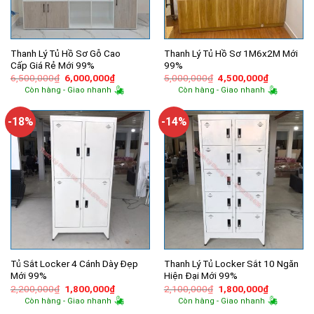
Thanh Lý Tủ Hồ Sơ Gỗ Cao
Thanh Lý Tủ Hồ Sơ 1M6x2M Mới
Cấp Giá Rẻ Mới 99%
99%
Giá
Giá
Giá
Giá
6,500,000
₫
6,000,000
₫
5,000,000
₫
4,500,000
₫
gốc
hiện
gốc
hiện
Còn hàng - Giao nhanh
Còn hàng - Giao nhanh
là:
tại
là:
tại
6,500,000₫.
là:
5,000,000₫.
là:
6,000,000₫.
4,500,000
-18%
-14%
Tủ Sắt Locker 4 Cánh Dày Đẹp
Thanh Lý Tủ Locker Sắt 10 Ngăn
Mới 99%
Hiện Đại Mới 99%
Giá
Giá
Giá
Giá
2,200,000
₫
1,800,000
₫
2,100,000
₫
1,800,000
₫
gốc
hiện
gốc
hiện
Còn hàng - Giao nhanh
Còn hàng - Giao nhanh
là:
tại
là:
tại