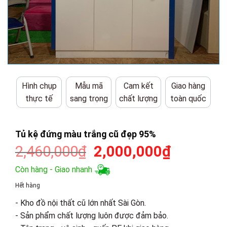
Hình chụp
Mẫu mã
Cam kết
Giao hàng
thực tế
sang trọng
chất lượng
toàn quốc
Tủ kệ đứng màu trắng cũ đẹp 95%
Giá
Giá
2,460,000
₫
2,000,000
₫
gốc
hiện
Còn hàng - Giao nhanh
là:
tại
Hết hàng
2,460,000₫.
là:
- Kho đồ nội thất cũ lớn nhất Sài Gòn.
2,000,00
- Sản phẩm chất lượng luôn được đảm bảo.