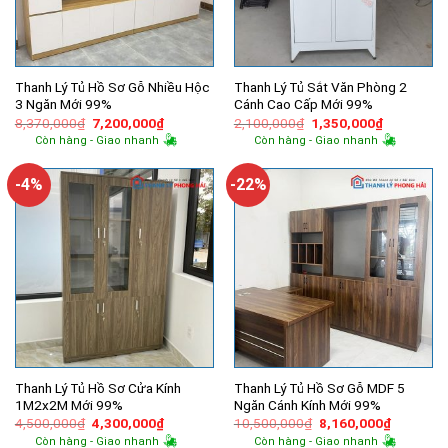
Thanh Lý Tủ Hồ Sơ Gỗ Nhiều Hộc
Thanh Lý Tủ Sắt Văn Phòng 2
3 Ngăn Mới 99%
Cánh Cao Cấp Mới 99%
Giá
Giá
Giá
Giá
8,370,000
₫
7,200,000
₫
2,100,000
₫
1,350,000
₫
gốc
hiện
gốc
hiện
Còn hàng - Giao nhanh
Còn hàng - Giao nhanh
là:
tại
là:
tại
8,370,000₫.
là:
2,100,000₫.
là:
7,200,000₫.
1,350,000
-4%
-22%
Thanh Lý Tủ Hồ Sơ Cửa Kính
Thanh Lý Tủ Hồ Sơ Gỗ MDF 5
1M2x2M Mới 99%
Ngăn Cánh Kính Mới 99%
Giá
Giá
Giá
Giá
4,500,000
₫
4,300,000
₫
10,500,000
₫
8,160,000
₫
gốc
hiện
gốc
hiện
Còn hàng - Giao nhanh
Còn hàng - Giao nhanh