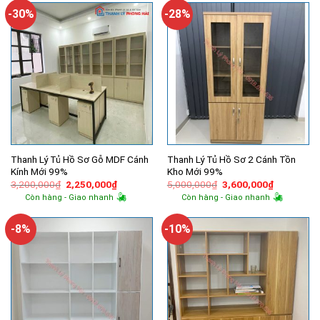
2,600,000
-30%
-28%
Thanh Lý Tủ Hồ Sơ Gỗ MDF Cánh
Thanh Lý Tủ Hồ Sơ 2 Cánh Tồn
Kính Mới 99%
Kho Mới 99%
Giá
Giá
Giá
Giá
3,200,000
₫
2,250,000
₫
5,000,000
₫
3,600,000
₫
gốc
hiện
gốc
hiện
Còn hàng - Giao nhanh
Còn hàng - Giao nhanh
là:
tại
là:
tại
3,200,000₫.
là:
5,000,000₫.
là:
2,250,000₫.
3,600,000
-8%
-10%