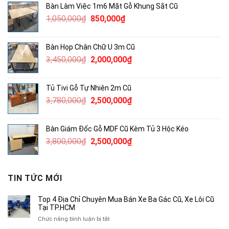
Bàn Làm Việc 1m6 Mặt Gỗ Khung Sắt Cũ
2,000,000₫.
là:
Giá
Giá
1,050,000
₫
850,000
₫
1,400,000₫.
gốc
hiện
là:
tại
Bàn Họp Chân Chữ U 3m Cũ
1,050,000₫.
là:
Giá
Giá
3,450,000
₫
2,000,000
₫
850,000₫.
gốc
hiện
là:
tại
Tủ Tivi Gỗ Tự Nhiên 2m Cũ
3,450,000₫.
là:
Giá
Giá
3,780,000
₫
2,500,000
₫
2,000,000₫.
gốc
hiện
là:
tại
Bàn Giám Đốc Gỗ MDF Cũ Kèm Tủ 3 Hộc Kéo
3,780,000₫.
là:
Giá
Giá
3,800,000
₫
2,500,000
₫
2,500,000₫.
gốc
hiện
là:
tại
3,800,000₫.
là:
TIN TỨC MỚI
2,500,000₫.
Top 4 Địa Chỉ Chuyên Mua Bán Xe Ba Gác Cũ, Xe Lôi Cũ
Tại TP.HCM
ở
Chức năng bình luận bị tắt
Top