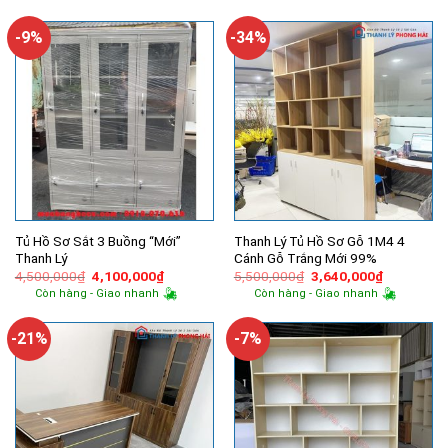
là:
tại
là:
tại
4,500,000₫.
là:
10,500,000₫.
là:
4,300,000₫.
8,160,00
-9%
-34%
Tủ Hồ Sơ Sắt 3 Buồng “Mới”
Thanh Lý Tủ Hồ Sơ Gỗ 1M4 4
Thanh Lý
Cánh Gỗ Trắng Mới 99%
Giá
Giá
Giá
Giá
4,500,000
₫
4,100,000
₫
5,500,000
₫
3,640,000
₫
gốc
hiện
gốc
hiện
Còn hàng - Giao nhanh
Còn hàng - Giao nhanh
là:
tại
là:
tại
4,500,000₫.
là:
5,500,000₫.
là:
4,100,000₫.
3,640,000
-21%
-7%