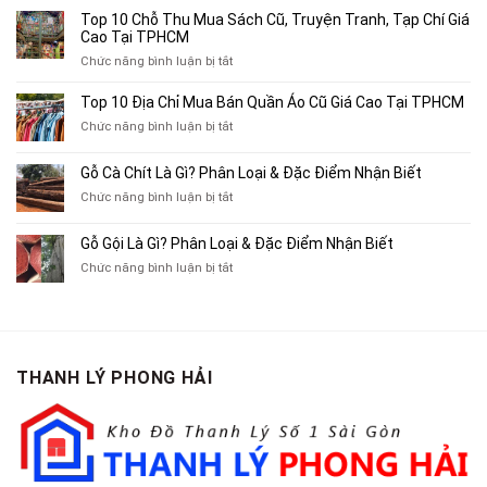
4
Top 10 Chỗ Thu Mua Sách Cũ, Truyện Tranh, Tạp Chí Giá
Địa
Cao Tại TPHCM
Chỉ
ở
Chức năng bình luận bị tắt
Chuyên
Top
Mua
10
Top 10 Địa Chỉ Mua Bán Quần Áo Cũ Giá Cao Tại TPHCM
Bán
Chỗ
Xe
ở
Chức năng bình luận bị tắt
Thu
Ba
Top
Mua
Gác
10
Gỗ Cà Chít Là Gì? Phân Loại & Đặc Điểm Nhận Biết
Sách
Cũ,
Địa
Cũ,
ở
Chức năng bình luận bị tắt
Xe
Chỉ
Truyện
Gỗ
Lôi
Mua
Tranh,
Cà
Cũ
Bán
Gỗ Gội Là Gì? Phân Loại & Đặc Điểm Nhận Biết
Tạp
Chít
Tại
Quần
Chí
ở
Chức năng bình luận bị tắt
Là
TP.HCM
Áo
Giá
Gỗ
Gì?
Cũ
Cao
Gội
Phân
Giá
Tại
Là
Loại
Cao
TPHCM
Gì?
&
Tại
Phân
Đặc
TPHCM
THANH LÝ PHONG HẢI
Loại
Điểm
&
Nhận
Đặc
Biết
Điểm
Nhận
Biết