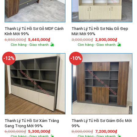
Thanh Lý Tủ Hồ Sơ Gỗ MDF Cánh
Thanh Lý Tủ Hồ Sơ Nâu Gỗ Đẹp
Kính Mới 99%
Mắt Mới 99%
Giá
Giá
Giá
Giá
6,850,000
₫
5,440,000
₫
3,000,000
₫
2,800,000
₫
gốc
hiện
gốc
hiện
Còn hàng - Giao nhanh
Còn hàng - Giao nhanh
là:
tại
là:
tại
6,850,000₫.
là:
3,000,000₫.
là:
5,440,000₫.
2,800,000
-12%
-10%
Thanh Lý Tủ Hồ Sơ Xám Trắng
Thanh Lý Tủ Hồ Sơ Giám Đốc Mới
Sang Trọng Mới 99%
99%
Giá
Giá
Giá
Giá
6,000,000
₫
5,300,000
₫
8,000,000
₫
7,200,000
₫
gốc
hiện
gốc
hiện
Còn hàng - Giao nhanh
Còn hàng - Giao nhanh