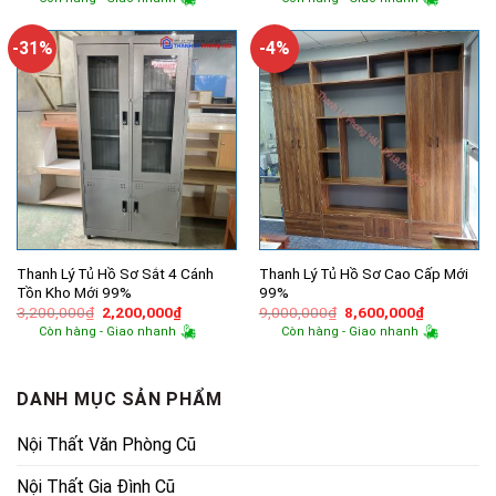
là:
tại
là:
tại
6,000,000₫.
là:
8,000,000₫.
là:
5,300,000₫.
7,200,000
-31%
-4%
Thanh Lý Tủ Hồ Sơ Sắt 4 Cánh
Thanh Lý Tủ Hồ Sơ Cao Cấp Mới
Tồn Kho Mới 99%
99%
Giá
Giá
Giá
Giá
3,200,000
₫
2,200,000
₫
9,000,000
₫
8,600,000
₫
gốc
hiện
gốc
hiện
Còn hàng - Giao nhanh
Còn hàng - Giao nhanh
là:
tại
là:
tại
3,200,000₫.
là:
9,000,000₫.
là:
2,200,000₫.
8,600,000
DANH MỤC SẢN PHẨM
Nội Thất Văn Phòng Cũ
Nội Thất Gia Đình Cũ