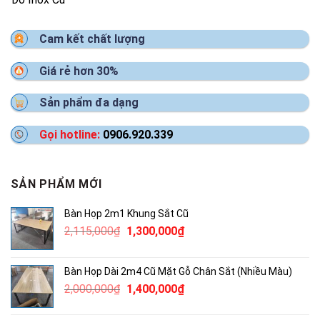
Cam kết chất lượng
Giá rẻ hơn 30%
Sản phẩm đa dạng
Gọi hotline:
0906.920.339
SẢN PHẨM MỚI
Bàn Họp 2m1 Khung Sắt Cũ
Giá
Giá
2,115,000
₫
1,300,000
₫
gốc
hiện
là:
tại
Bàn Họp Dài 2m4 Cũ Mặt Gỗ Chân Sắt (Nhiều Màu)
2,115,000₫.
là:
Giá
Giá
2,000,000
₫
1,400,000
₫
1,300,000₫.
gốc
hiện
là:
tại