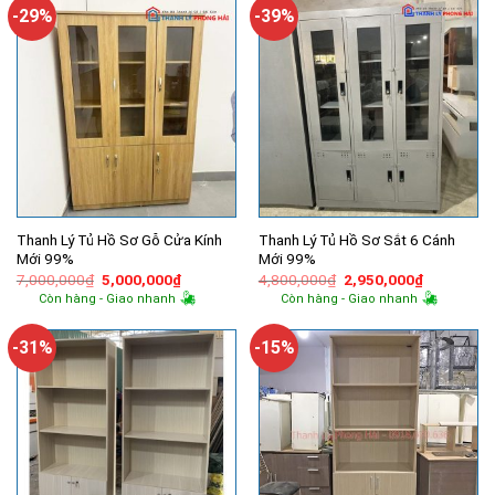
-29%
-39%
Thanh Lý Tủ Hồ Sơ Gỗ Cửa Kính
Thanh Lý Tủ Hồ Sơ Sắt 6 Cánh
Mới 99%
Mới 99%
Giá
Giá
Giá
Giá
7,000,000
₫
5,000,000
₫
4,800,000
₫
2,950,000
₫
gốc
hiện
gốc
hiện
Còn hàng - Giao nhanh
Còn hàng - Giao nhanh
là:
tại
là:
tại
7,000,000₫.
là:
4,800,000₫.
là:
5,000,000₫.
2,950,000
-31%
-15%