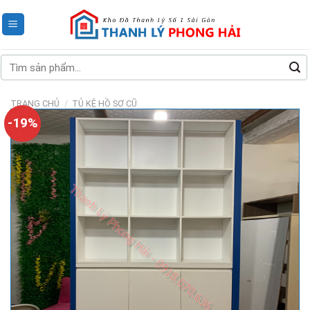
Skip
to
content
Tìm
kiếm:
TRANG CHỦ
/
TỦ KỆ HỒ SƠ CŨ
-19%