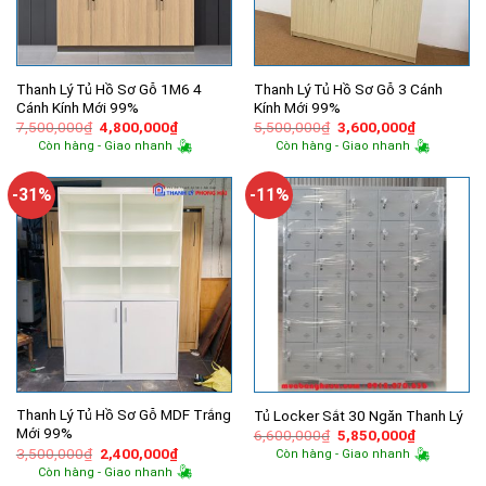
Thanh Lý Tủ Hồ Sơ Gỗ 1M6 4
Thanh Lý Tủ Hồ Sơ Gỗ 3 Cánh
Cánh Kính Mới 99%
Kính Mới 99%
Giá
Giá
Giá
Giá
7,500,000
₫
4,800,000
₫
5,500,000
₫
3,600,000
₫
gốc
hiện
gốc
hiện
Còn hàng - Giao nhanh
Còn hàng - Giao nhanh
là:
tại
là:
tại
7,500,000₫.
là:
5,500,000₫.
là:
4,800,000₫.
3,600,000
-31%
-11%
Thanh Lý Tủ Hồ Sơ Gỗ MDF Trắng
Tủ Locker Sắt 30 Ngăn Thanh Lý
Mới 99%
Giá
Giá
6,600,000
₫
5,850,000
₫
gốc
hiện
Giá
Giá
3,500,000
₫
2,400,000
₫
Còn hàng - Giao nhanh
là:
tại
gốc
hiện
Còn hàng - Giao nhanh
6,600,000₫.
là:
là:
tại