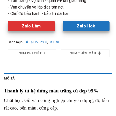
- Tân trang - vệ sinh - quấn PE khi giao hàng.
- Vận chuyển và lắp đặt tận nơi.
- Chế độ bảo hành - bảo trì dài hạn
Zalo Lâm
Zalo Hoà
Danh mục:
Tủ Kệ Hồ Sơ Cũ
,
Đã Bán
XEM CHI TIẾT
XEM THÊM MẪU
MÔ TẢ
Thanh lý tủ kệ đứng màu trắng cũ đẹp 95%
Chất liệu: Gỗ ván công nghiệp chuyên dụng, độ bền
rất cao, bền màu, cứng cáp.