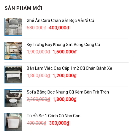
SẢN PHẨM MỚI
Ghế Ăn Cara Chân Sắt Bọc Vải Nỉ Cũ
Giá
Giá
680,000
₫
400,000
₫
gốc
hiện
là:
tại
Kệ Trưng Bày Khung Sắt Vòng Cong Cũ
680,000₫.
là:
Giá
Giá
1,900,000
₫
1,500,000
₫
400,000₫.
gốc
hiện
là:
tại
Bàn Làm Việc Cao Cấp 1m2 Cũ Chân Bánh Xe
1,900,000₫.
là:
Giá
Giá
1,860,000
₫
1,200,000
₫
1,500,000₫.
gốc
hiện
là:
tại
Sofa Băng Bọc Nhung Cũ Kèm Bàn Trà Tròn
1,860,000₫.
là:
Giá
Giá
2,300,000
₫
1,800,000
₫
1,200,000₫.
gốc
hiện
là:
tại
Tủ Hồ Sơ 1 Cánh Cũ Nhỏ Gọn
2,300,000₫.
là:
Giá
Giá
490,000
₫
300,000
₫
1,800,000₫.
gốc
hiện