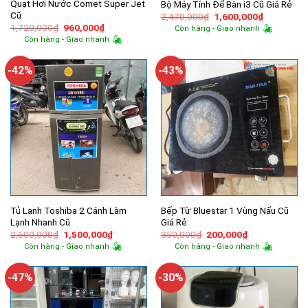
Quạt Hơi Nước Comet Super Jet
Bộ Máy Tính Để Bàn i3 Cũ Giá Rẻ
Cũ
Giá
Giá
2,470,000
₫
1,600,000
₫
gốc
hiện
Giá
Giá
1,720,000
₫
960,000
₫
Còn hàng - Giao nhanh
là:
tại
gốc
hiện
Còn hàng - Giao nhanh
2,470,000₫.
là:
là:
tại
1,600,000
1,720,000₫.
là:
960,000₫.
-42%
-43%
Tủ Lạnh Toshiba 2 Cánh Làm
Bếp Từ Bluestar 1 Vùng Nấu Cũ
Lạnh Nhanh Cũ
Giá Rẻ
Giá
Giá
Giá
Giá
2,600,000
₫
1,500,000
₫
350,000
₫
200,000
₫
gốc
hiện
gốc
hiện
Còn hàng - Giao nhanh
Còn hàng - Giao nhanh
là:
tại
là:
tại
2,600,000₫.
là:
350,000₫.
là:
1,500,000₫.
200,000₫.
-47%
-30%