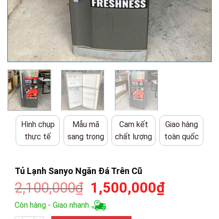
Hình chụp
Mẫu mã
Cam kết
Giao hàng
thực tế
sang trọng
chất lượng
toàn quốc
Tủ Lạnh Sanyo Ngăn Đá Trên Cũ
Giá
Giá
2,100,000
₫
1,500,000
₫
gốc
hiện
Còn hàng - Giao nhanh
là:
tại