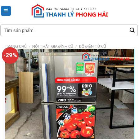
Skip
to
content
Tìm
kiếm:
TRANG CHỦ
/
NỘI THẤT GIA ĐÌNH CŨ
/
ĐỒ ĐIỆN TỬ CŨ
-29%