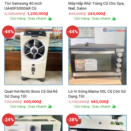
Tivi Samsung 40 inch
Máy Hấp Khử Trùng Cũ Cho Spa,
UA40F5000AR Cũ
Nail, Salon
Giá
Giá
Giá
Giá
2,100,000
₫
1,200,000
₫
443,000
₫
240,000
₫
gốc
hiện
gốc
hiện
Còn hàng - Giao nhanh
Còn hàng - Giao nhanh
là:
tại
là:
tại
2,100,000₫.
là:
443,000₫.
là:
1,200,000₫.
240,000₫.
-44%
-44%
Quạt Hơi Nước Boss Cũ Giá Rẻ
Lò Vi Sóng Mama 50L Cũ Còn Sử
Sử Dụng Tốt
Dụng Tốt
Giá
Giá
Giá
Giá
720,000
₫
400,000
₫
1,150,000
₫
640,000
₫
gốc
hiện
gốc
hiện
Còn hàng - Giao nhanh
Còn hàng - Giao nhanh
là:
tại
là:
tại
720,000₫.
là:
1,150,000₫.
là:
400,000₫.
640,000₫.
-24%
-38%