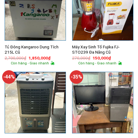
Tủ Đông Kangaroo Dung Tích
Máy Xay Sinh Tố Fujika FJ-
215L Cũ
STO239 Đa Năng Cũ
Giá
Giá
Giá
Giá
2,700,000
₫
1,850,000
₫
270,000
₫
150,000
₫
gốc
hiện
gốc
hiện
Còn hàng - Giao nhanh
Còn hàng - Giao nhanh
là:
tại
là:
tại
2,700,000₫.
là:
270,000₫.
là:
1,850,000₫.
150,000₫.
-44%
-35%