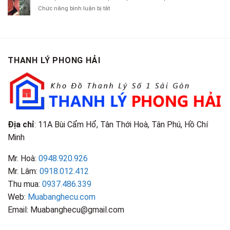
Chít
Tại
Quần
Chí
ở
Chức năng bình luận bị tắt
Là
TP.HCM
Áo
Giá
Gỗ
Gì?
Cũ
Cao
Gội
Phân
Giá
Tại
Là
Loại
Cao
TPHCM
Gì?
&
Tại
Phân
Đặc
TPHCM
THANH LÝ PHONG HẢI
Loại
Điểm
&
Nhận
Đặc
Biết
Điểm
Nhận
Biết
Địa chỉ
: 11A Bùi Cẩm Hổ, Tân Thới Hoà, Tân Phú, Hồ Chí
Minh
Mr. Hoà:
0948.920.926
Mr. Lâm:
0918.012.412
Thu mua:
0937.486.339
Web:
Muabanghecu.com
Email: Muabanghecu@gmail.com