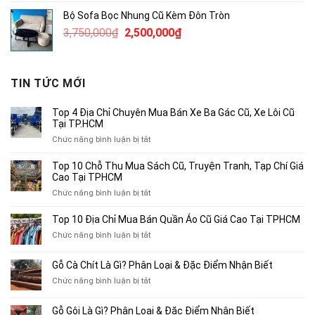
là:
tại
Bộ Sofa Bọc Nhung Cũ Kèm Đôn Tròn
490,000₫.
là:
Giá
Giá
3,750,000
₫
2,500,000
₫
300,000₫.
gốc
hiện
là:
tại
3,750,000₫.
là:
TIN TỨC MỚI
2,500,000₫.
Top 4 Địa Chỉ Chuyên Mua Bán Xe Ba Gác Cũ, Xe Lôi Cũ
Tại TP.HCM
ở
Chức năng bình luận bị tắt
Top
4
Top 10 Chỗ Thu Mua Sách Cũ, Truyện Tranh, Tạp Chí Giá
Địa
Cao Tại TPHCM
Chỉ
ở
Chức năng bình luận bị tắt
Chuyên
Top
Mua
10
Top 10 Địa Chỉ Mua Bán Quần Áo Cũ Giá Cao Tại TPHCM
Bán
Chỗ
Xe
ở
Chức năng bình luận bị tắt
Thu
Ba
Top
Mua
Gác
10
Gỗ Cà Chít Là Gì? Phân Loại & Đặc Điểm Nhận Biết
Sách
Cũ,
Địa
Cũ,
ở
Chức năng bình luận bị tắt
Xe
Chỉ
Truyện
Gỗ
Lôi
Mua
Tranh,
Cà
Cũ
Bán
Gỗ Gội Là Gì? Phân Loại & Đặc Điểm Nhận Biết
Tạp