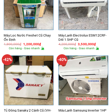
Máy Lọc Nước Freshet Cũ Chạy
Máy Lạnh Electrolux ESM12CRF-
Ổn Định
D4I 1.5HP Cũ
Giá
Giá
Giá
Giá
1,800,000
₫
1,200,000
₫
4,200,000
₫
3,500,000
₫
gốc
hiện
gốc
hiện
Còn hàng - Giao nhanh
Còn hàng - Giao nhanh
là:
tại
là:
tại
1,800,000₫.
là:
4,200,000₫.
là:
1,200,000₫.
3,500,000
-42%
-40%
Tủ Đông Sanaky 2 Cánh Cũ (VH-
Máy Lạnh Samsung Inverter 1HP