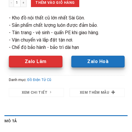
Tủ Lạnh Sanyo Ngăn Đá Trên Cũ số lượng
2,100,000₫.
là:
THÊM VÀO GIỎ HÀNG
1,500,00
- Kho đồ nội thất cũ lớn nhất Sài Gòn.
- Sản phẩm chất lượng luôn được đảm bảo.
- Tân trang - vệ sinh - quấn PE khi giao hàng.
- Vận chuyển và lắp đặt tận nơi.
- Chế độ bảo hành - bảo trì dài hạn
Zalo Lâm
Zalo Hoà
Danh mục:
Đồ Điện Tử Cũ
XEM CHI TIẾT
XEM THÊM MẪU
MÔ TẢ