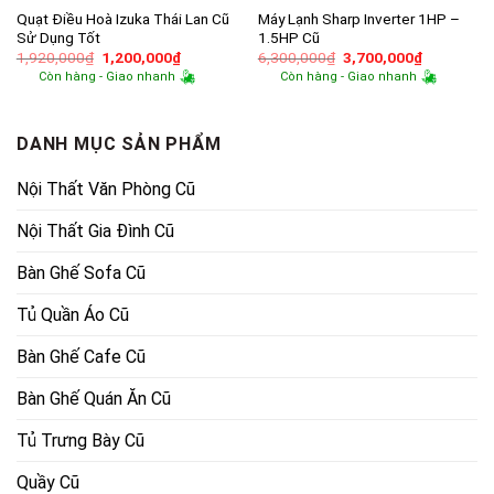
Quạt Điều Hoà Izuka Thái Lan Cũ
Máy Lạnh Sharp Inverter 1HP –
Sử Dụng Tốt
1.5HP Cũ
Giá
Giá
Giá
Giá
1,920,000
₫
1,200,000
₫
6,300,000
₫
3,700,000
₫
gốc
hiện
gốc
hiện
Còn hàng - Giao nhanh
Còn hàng - Giao nhanh
là:
tại
là:
tại
1,920,000₫.
là:
6,300,000₫.
là:
1,200,000₫.
3,700,000
DANH MỤC SẢN PHẨM
Nội Thất Văn Phòng Cũ
Nội Thất Gia Đình Cũ
Bàn Ghế Sofa Cũ
Tủ Quần Áo Cũ
Bàn Ghế Cafe Cũ
Bàn Ghế Quán Ăn Cũ
Tủ Trưng Bày Cũ
Quầy Cũ