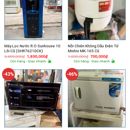
Máy Lọc Nước R.O Sunhouse 10
Nồi Chiên Không Dầu Điện Tử
Lõi Cũ (SHR76210CK)
Mishio MK-165 Cũ
Giá
Giá
Giá
Giá
3,400,000
₫
1,800,000
₫
1,000,000
₫
700,000
₫
gốc
hiện
gốc
hiện
Còn hàng - Giao nhanh
Còn hàng - Giao nhanh
là:
tại
là:
tại
3,400,000₫.
là:
1,000,000₫.
là:
1,800,000₫.
700,000₫.
-43%
-46%