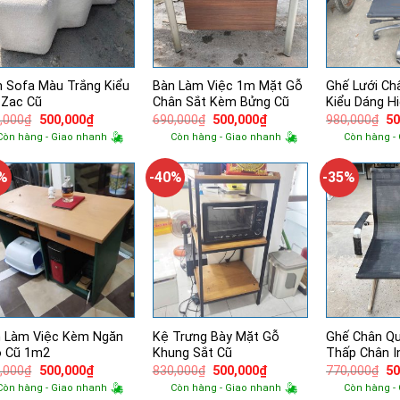
 Sofa Màu Trắng Kiểu
Bàn Làm Việc 1m Mặt Gỗ
Ghế Lưới Ch
-Zac Cũ
Chân Sắt Kèm Bửng Cũ
Kiểu Dáng Hi
Giá
Giá
Giá
Giá
Gi
,000
₫
500,000
₫
690,000
₫
500,000
₫
980,000
₫
50
gốc
hiện
gốc
hiện
g
Còn hàng - Giao nhanh
Còn hàng - Giao nhanh
Còn hàng -
là:
tại
là:
tại
là:
690,000₫.
là:
690,000₫.
là:
98
500,000₫.
500,000₫.
2%
-40%
-35%
 Làm Việc Kèm Ngăn
Kệ Trưng Bày Mặt Gỗ
Ghế Chân Qu
o Cũ 1m2
Khung Sắt Cũ
Thấp Chân I
Giá
Giá
Giá
Giá
Gi
,000
₫
500,000
₫
830,000
₫
500,000
₫
770,000
₫
50
gốc
hiện
gốc
hiện
g
Còn hàng - Giao nhanh
Còn hàng - Giao nhanh
Còn hàng -
là:
tại
là:
tại
là: