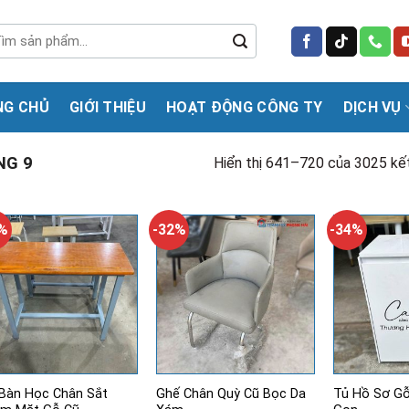
m
m:
NG CHỦ
GIỚI THIỆU
HOẠT ĐỘNG CÔNG TY
DỊCH VỤ
NG 9
Hiển thị 641–720 của 3025 kế
1%
-32%
-34%
Bàn Học Chân Sắt
Ghế Chân Quỳ Cũ Bọc Da
Tủ Hồ Sơ G