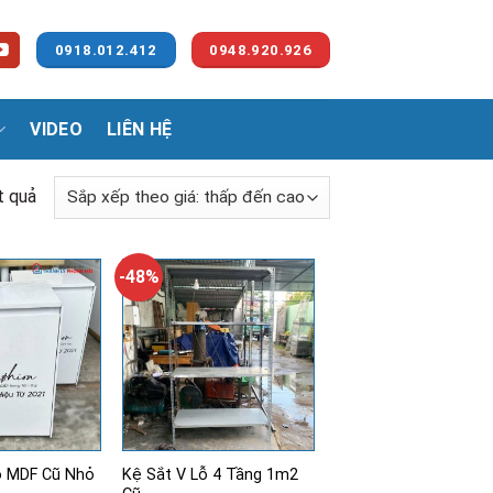
0918.012.412
0948.920.926
VIDEO
LIÊN HỆ
t quả
-48%
ỗ MDF Cũ Nhỏ
Kệ Sắt V Lỗ 4 Tầng 1m2