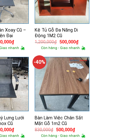
ân Xoay Cũ –
Kệ Tủ Gỗ Đa Năng Di
ện Đại
Động 1M2 Cũ
á
Giá
Giá
Giá
0,000
₫
1,200,000
₫
500,000
₫
ốc
hiện
gốc
hiện
 Giao nhanh
Còn hàng - Giao nhanh
tại
là:
tại
0,000₫.
là:
1,200,000₫.
là:
500,000₫.
500,000₫.
-40%
ỳ Lưng Lưới
Bàn Làm Việc Chân Sắt
nox Cũ
Mặt Gỗ 1m2 Cũ
á
Giá
Giá
Giá
0,000
₫
830,000
₫
500,000
₫
ốc
hiện
gốc
hiện
 Giao nhanh
Còn hàng - Giao nhanh
tại
là:
tại