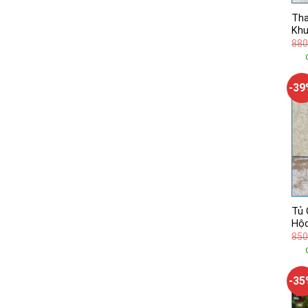
Tha
Khu
880
-3
Tủ 
Hộc
850
-3