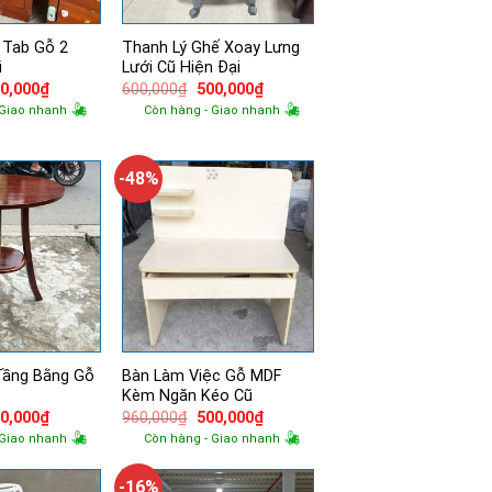
 Tab Gỗ 2
Thanh Lý Ghế Xoay Lưng
ũ
Lưới Cũ Hiện Đại
á
Giá
Giá
Giá
0,000
₫
600,000
₫
500,000
₫
ốc
hiện
gốc
hiện
 Giao nhanh
Còn hàng - Giao nhanh
tại
là:
tại
0,000₫.
là:
600,000₫.
là:
500,000₫.
500,000₫.
-48%
Tầng Bằng Gỗ
Bàn Làm Việc Gỗ MDF
Kèm Ngăn Kéo Cũ
á
Giá
Giá
Giá
0,000
₫
960,000
₫
500,000
₫
ốc
hiện
gốc
hiện
 Giao nhanh
Còn hàng - Giao nhanh
tại
là:
tại
0,000₫.
là:
960,000₫.
là:
500,000₫.
500,000₫.
-16%