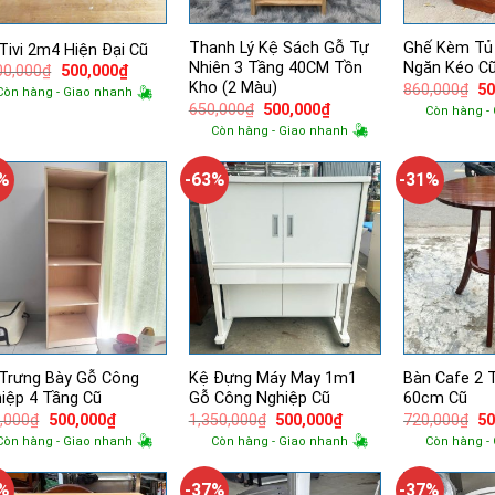
Thanh Lý Kệ Sách Gỗ Tự
Ghế Kèm Tủ
Tivi 2m4 Hiện Đại Cũ
Nhiên 3 Tầng 40CM Tồn
Ngăn Kéo C
Giá
Giá
00,000
₫
500,000
₫
gốc
hiện
Kho (2 Màu)
Gi
860,000
₫
50
Còn hàng - Giao nhanh
là:
tại
g
Giá
Giá
650,000
₫
500,000
₫
Còn hàng -
5,400,000₫.
là:
là:
gốc
hiện
500,000₫.
Còn hàng - Giao nhanh
86
là:
tại
650,000₫.
là:
500,000₫.
0%
-63%
-31%
Trưng Bày Gỗ Công
Kệ Đựng Máy May 1m1
Bàn Cafe 2 
iệp 4 Tầng Cũ
Gỗ Công Nghiệp Cũ
60cm Cũ
Giá
Giá
Giá
Giá
Gi
,000
₫
500,000
₫
1,350,000
₫
500,000
₫
720,000
₫
50
gốc
hiện
gốc
hiện
g
Còn hàng - Giao nhanh
Còn hàng - Giao nhanh
Còn hàng -
là:
tại
là:
tại
là:
830,000₫.
là:
1,350,000₫.
là:
72
500,000₫.
500,000₫.
0%
-37%
-37%