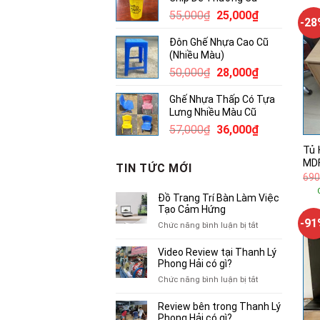
20,000₫.
Giá
Giá
55,000
₫
25,000
₫
-2
gốc
hiện
Đôn Ghế Nhựa Cao Cũ
là:
tại
(Nhiều Màu)
55,000₫.
là:
Giá
Giá
50,000
₫
28,000
₫
25,000₫.
gốc
hiện
Ghế Nhựa Thấp Có Tựa
là:
tại
Lưng Nhiều Màu Cũ
50,000₫.
là:
Giá
Giá
57,000
₫
36,000
₫
28,000₫.
gốc
hiện
Tủ 
là:
tại
MD
TIN TỨC MỚI
57,000₫.
là:
690
36,000₫.
Đồ Trang Trí Bàn Làm Việc
Tạo Cảm Hứng
-9
ở
Chức năng bình luận bị tắt
Đồ
Trang
Video Review tại Thanh Lý
Trí
Phong Hải có gì?
Bàn
ở
Chức năng bình luận bị tắt
Làm
Video
Việc
Review
Review bên trong Thanh Lý
Tạo
tại
Phong Hải có gì?