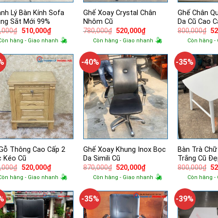
nh Lý Bàn Kính Sofa
Ghế Xoay Crystal Chân
Ghế Chân Qu
ng Sắt Mới 99%
Nhôm Cũ
Da Cũ Cao C
Giá
Giá
Giá
Giá
Gi
,000
₫
510,000
₫
780,000
₫
520,000
₫
800,000
₫
52
gốc
hiện
gốc
hiện
g
Còn hàng - Giao nhanh
Còn hàng - Giao nhanh
Còn hàng -
là:
tại
là:
tại
là:
880,000₫.
là:
780,000₫.
là:
80
510,000₫.
520,000₫.
9%
-40%
-35%
Gỗ Thông Cao Cấp 2
Ghế Xoay Khung Inox Bọc
Bàn Trà Chữ
 Kéo Cũ
Da Simili Cũ
Trắng Cũ Đ
Giá
Giá
Giá
Giá
Gi
,000
₫
520,000
₫
870,000
₫
520,000
₫
800,000
₫
52
gốc
hiện
gốc
hiện
g
Còn hàng - Giao nhanh
Còn hàng - Giao nhanh
Còn hàng -
là:
tại
là:
tại
là:
850,000₫.
là:
870,000₫.
là:
80
520,000₫.
520,000₫.
5%
-35%
-39%