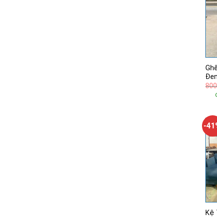
Ghế
Đen
800
-4
Kệ 