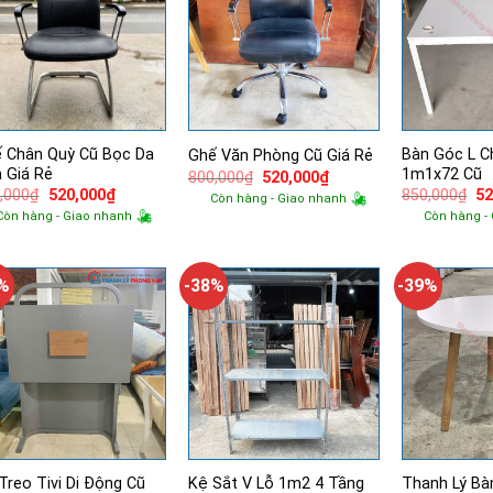
 Chân Quỳ Cũ Bọc Da
Bàn Góc L C
Ghế Văn Phòng Cũ Giá Rẻ
 Giá Rẻ
1m1x72 Cũ
Giá
Giá
800,000
₫
520,000
₫
gốc
hiện
Giá
Giá
Gi
,000
₫
520,000
₫
850,000
₫
52
Còn hàng - Giao nhanh
là:
tại
gốc
hiện
g
Còn hàng - Giao nhanh
Còn hàng -
800,000₫.
là:
là:
tại
là:
520,000₫.
800,000₫.
là:
85
520,000₫.
1%
-38%
-39%
Treo Tivi Di Động Cũ
Kệ Sắt V Lỗ 1m2 4 Tầng
Thanh Lý Bà