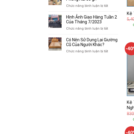
Cảm
Thanh
ở
Chức năng bình luận bị tắt
Hứng
Lý
Review
Kệ 
Phong
bên
Hình Ảnh Giao Hàng Tuần 2
Hải
5,4
trong
Của Tháng 7/2023
có
Thanh
ở
Chức năng bình luận bị tắt
gì?
Lý
Hình
Phong
Ảnh
Có Nên Sử Dụng Lại Giường
Hải
Giao
Cũ Của Người Khác?
có
-4
Hàng
ở
Chức năng bình luận bị tắt
gì?
Tuần
Có
2
Nên
Của
Sử
Tháng
Dụng
7/2023
Lại
Giường
Cũ
Của
Người
Khác?
Kệ 
Ngh
830
-4