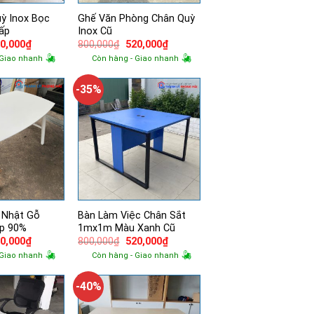
ỳ Inox Bọc
Ghế Văn Phòng Chân Quỳ
ấp
Inox Cũ
á
Giá
Giá
Giá
0,000
₫
800,000
₫
520,000
₫
ốc
hiện
gốc
hiện
 Giao nhanh
Còn hàng - Giao nhanh
tại
là:
tại
0,000₫.
là:
800,000₫.
là:
520,000₫.
520,000₫.
-35%
 Nhật Gỗ
Bàn Làm Việc Chân Sắt
ẹp 90%
1mx1m Màu Xanh Cũ
á
Giá
Giá
Giá
0,000
₫
800,000
₫
520,000
₫
ốc
hiện
gốc
hiện
 Giao nhanh
Còn hàng - Giao nhanh
tại
là:
tại
0,000₫.
là:
800,000₫.
là:
520,000₫.
520,000₫.
-40%