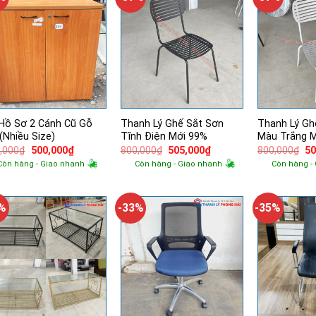
Hồ Sơ 2 Cánh Cũ Gỗ
Thanh Lý Ghế Sắt Sơn
Thanh Lý Gh
(Nhiều Size)
Tĩnh Điện Mới 99%
Màu Trắng 
Giá
Giá
Giá
Giá
Gi
,000
₫
500,000
₫
800,000
₫
505,000
₫
800,000
₫
50
gốc
hiện
gốc
hiện
g
Còn hàng - Giao nhanh
Còn hàng - Giao nhanh
Còn hàng -
là:
tại
là:
tại
là:
830,000₫.
là:
800,000₫.
là:
80
500,000₫.
505,000₫.
2%
-33%
-35%