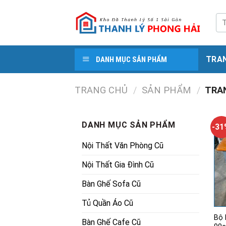
Skip
to
Tì
kiế
content
TRA
DANH MỤC SẢN PHẨM
TRANG CHỦ
/
SẢN PHẨM
/
TRA
DANH MỤC SẢN PHẨM
-3
Nội Thất Văn Phòng Cũ
Nội Thất Gia Đình Cũ
Bàn Ghế Sofa Cũ
Tủ Quần Áo Cũ
Bộ 
Bàn Ghế Cafe Cũ