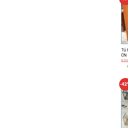
Tủ 
CN 
830
-4