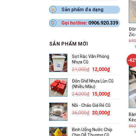
Sản phẩm đa dạng
Gọi hotline:
0906.920.339
Đôn
Zic
690
SẢN PHẨM MỚI
Sọt Rác Văn Phòng
-4
Nhựa Cũ
Giá
Giá
21,000
₫
12,000
₫
gốc
hiện
Đôn Ghế Nhựa Lùn Cũ
là:
tại
(Nhiều Màu)
21,000₫.
là:
Giá
Giá
24,000
₫
15,000
₫
12,000₫.
gốc
hiện
Nồi - Chảo Giá Rẻ Cũ
là:
tại
Giá
Giá
36,000
₫
24,000₫.
20,000
₫
là:
Bàn
gốc
hiện
15,000₫.
Ké
là:
tại
860
Bình Uống Nước Chip
36,000₫.
là:
Chip Dễ Thương Cũ