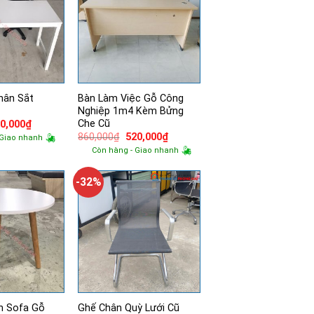
hân Sắt
Bàn Làm Việc Gỗ Công
Nghiệp 1m4 Kèm Bửng
Che Cũ
á
Giá
0,000
₫
ốc
hiện
Giá
Giá
860,000
₫
520,000
₫
 Giao nhanh
tại
gốc
hiện
Còn hàng - Giao nhanh
0,000₫.
là:
là:
tại
520,000₫.
860,000₫.
là:
520,000₫.
-32%
n Sofa Gỗ
Ghế Chân Quỳ Lưới Cũ