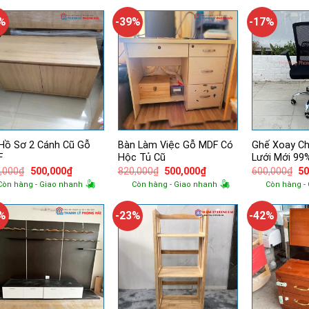
860,000₫.
là:
830,000₫.
là:
77
500,000₫.
500,000₫.
8%
-39%
-17%
Hồ Sơ 2 Cánh Cũ Gỗ
Bàn Làm Việc Gỗ MDF Có
Ghế Xoay Ch
F
Hộc Tủ Cũ
Lưới Mới 99
Giá
Giá
Giá
Giá
Gi
,000
₫
500,000
₫
820,000
₫
500,000
₫
600,000
₫
50
gốc
hiện
gốc
hiện
g
Còn hàng - Giao nhanh
Còn hàng - Giao nhanh
Còn hàng -
là:
tại
là:
tại
là:
690,000₫.
là:
820,000₫.
là:
60
500,000₫.
500,000₫.
1%
-23%
-42%