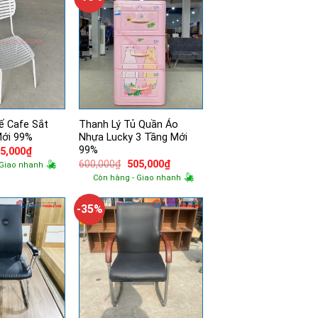
ế Cafe Sắt
Thanh Lý Tủ Quần Áo
Mới 99%
Nhựa Lucky 3 Tầng Mới
99%
á
Giá
5,000
₫
ốc
hiện
Giá
Giá
600,000
₫
505,000
₫
 Giao nhanh
tại
gốc
hiện
Còn hàng - Giao nhanh
0,000₫.
là:
là:
tại
505,000₫.
600,000₫.
là:
505,000₫.
-35%