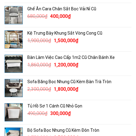
Ghế Ăn Cara Chân Sắt Bọc Vải Nỉ Cũ
Giá
Giá
680,000
₫
400,000
₫
gốc
hiện
là:
tại
Kệ Trưng Bày Khung Sắt Vòng Cong Cũ
680,000₫.
là:
Giá
Giá
1,900,000
₫
1,500,000
₫
400,000₫.
gốc
hiện
là:
tại
Bàn Làm Việc Cao Cấp 1m2 Cũ Chân Bánh Xe
1,900,000₫.
là:
Giá
Giá
1,860,000
₫
1,200,000
₫
1,500,000₫.
gốc
hiện
là:
tại
Sofa Băng Bọc Nhung Cũ Kèm Bàn Trà Tròn
1,860,000₫.
là:
Giá
Giá
2,300,000
₫
1,800,000
₫
1,200,000₫.
gốc
hiện
là:
tại
Tủ Hồ Sơ 1 Cánh Cũ Nhỏ Gọn
2,300,000₫.
là:
Giá
Giá
490,000
₫
300,000
₫
1,800,000₫.
gốc
hiện
là:
tại
Bộ Sofa Bọc Nhung Cũ Kèm Đôn Tròn
490,000₫.
là: