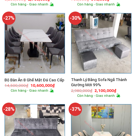
gốc
hiện
gốc
hiện
Còn hàng - Giao nhanh
Còn hàng - Giao nhanh
là:
tại
là:
tại
3,200,000₫.
là:
700,000₫.
là:
2,700,000₫.
590,000₫.
-27%
-30%
Thanh Lý Băng Sofa Ngã Thành
Bộ Bàn Ăn 8 Ghế Mặt Đá Cao Cấp
Giường Mới 99%
Giá
Giá
14,500,000
₫
10,600,000
₫
gốc
hiện
Giá
Giá
2,980,000
₫
2,100,000
₫
Còn hàng - Giao nhanh
là:
tại
gốc
hiện
Còn hàng - Giao nhanh
14,500,000₫.
là:
là:
tại
10,600,000₫.
2,980,000₫.
là:
2,100,000
-28%
-37%