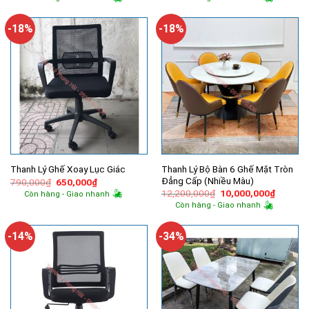
là:
tại
là:
tại
9,200,000₫.
là:
600,000₫.
là:
5,900,000₫.
500,000₫.
-18%
-18%
Thanh Lý Bộ Bàn 6 Ghế Mặt Tròn
Thanh Lý Ghế Xoay Lục Giác
Đẳng Cấp (Nhiều Màu)
Giá
Giá
790,000
₫
650,000
₫
gốc
hiện
Giá
Giá
12,200,000
₫
10,000,000
₫
Còn hàng - Giao nhanh
là:
tại
gốc
hiện
Còn hàng - Giao nhanh
790,000₫.
là:
là:
tại
650,000₫.
12,200,000₫.
là:
10,000,
-14%
-34%