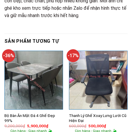
còn đẹp, chắc chắn, phù hợp nhiều không gian. Mời anh chị
ghé kho xem trực tiếp hoặc nhắn Zalo để nhận hình thực tế
và giữ mẫu nhanh trước khi hết hàng.
SẢN PHẨM TƯƠNG TỰ
-36%
-17%
Bộ Bàn Ăn Mặt Đá 4 Ghế Đẹp
Thanh Lý Ghế Xoay Lưng Lưới Cũ
99%
Hiện Đại
Giá
Giá
Giá
Giá
9,200,000
₫
5,900,000
₫
600,000
₫
500,000
₫
gốc
hiện
gốc
hiện
Còn hàng - Giao nhanh
Còn hàng - Giao nhanh