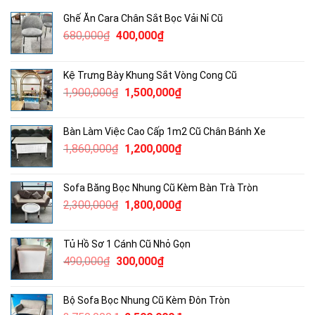
Ghế Ăn Cara Chân Sắt Bọc Vải Nỉ Cũ
Giá
Giá
680,000
₫
400,000
₫
gốc
hiện
là:
tại
Kệ Trưng Bày Khung Sắt Vòng Cong Cũ
680,000₫.
là:
Giá
Giá
1,900,000
₫
1,500,000
₫
400,000₫.
gốc
hiện
là:
tại
Bàn Làm Việc Cao Cấp 1m2 Cũ Chân Bánh Xe
1,900,000₫.
là:
Giá
Giá
1,860,000
₫
1,200,000
₫
1,500,000₫.
gốc
hiện
là:
tại
Sofa Băng Bọc Nhung Cũ Kèm Bàn Trà Tròn
1,860,000₫.
là:
Giá
Giá
2,300,000
₫
1,800,000
₫
1,200,000₫.
gốc
hiện
là:
tại
Tủ Hồ Sơ 1 Cánh Cũ Nhỏ Gọn
2,300,000₫.
là:
Giá
Giá
490,000
₫
300,000
₫
1,800,000₫.
gốc
hiện
là:
tại
Bộ Sofa Bọc Nhung Cũ Kèm Đôn Tròn
490,000₫.
là: