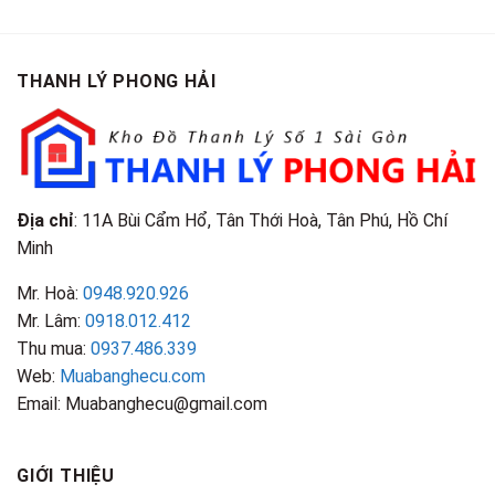
Cao
Gội
Phân
Giá
Tại
Là
Loại
Cao
TPHCM
Gì?
&
Tại
Phân
Đặc
TPHCM
THANH LÝ PHONG HẢI
Loại
Điểm
&
Nhận
Đặc
Biết
Điểm
Nhận
Biết
Địa chỉ
: 11A Bùi Cẩm Hổ, Tân Thới Hoà, Tân Phú, Hồ Chí
Minh
Mr. Hoà:
0948.920.926
Mr. Lâm:
0918.012.412
Thu mua:
0937.486.339
Web:
Muabanghecu.com
Email: Muabanghecu@gmail.com
GIỚI THIỆU