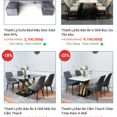
Thanh Lý Sofa Bed Màu Đen Xám
Thanh Lý Bộ Bàn Ăn 6 Ghế Bọc Da
Mới 99%
Tồn Kho
Giá
Giá
Giá
Giá
2,900,000
₫
2,100,000
₫
14,500,000
₫
9,100,000
₫
gốc
hiện
gốc
hiện
Còn hàng - Giao nhanh
Còn hàng - Giao nhanh
là:
tại
là:
tại
2,900,000₫.
là:
14,500,000₫.
là:
2,100,000₫.
9,100,00
-18%
-25%
Thanh Lý Bộ Bàn Ăn 4 Ghế Mặt Đá
Thanh Lý Bàn Ăn Cẩm Thạch Chân
Cẩm Thạch
Titan Kèm 4 Ghế