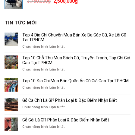
Giá
Giá
3,750,000
₫
2,500,000
₫
300,000₫.
gốc
hiện
là:
tại
3,750,000₫.
là:
TIN TỨC MỚI
2,500,000₫.
Top 4 Địa Chỉ Chuyên Mua Bán Xe Ba Gác Cũ, Xe Lôi Cũ
Tại TP.HCM
ở
Chức năng bình luận bị tắt
Top
4
Top 10 Chỗ Thu Mua Sách Cũ, Truyện Tranh, Tạp Chí Giá
Địa
Cao Tại TPHCM
Chỉ
ở
Chức năng bình luận bị tắt
Chuyên
Top
Mua
10
Top 10 Địa Chỉ Mua Bán Quần Áo Cũ Giá Cao Tại TPHCM
Bán
Chỗ
Xe
ở
Chức năng bình luận bị tắt
Thu
Ba
Top
Mua
Gác
10
Gỗ Cà Chít Là Gì? Phân Loại & Đặc Điểm Nhận Biết
Sách
Cũ,
Địa
Cũ,
ở
Chức năng bình luận bị tắt
Xe
Chỉ
Truyện
Gỗ
Lôi
Mua
Tranh,
Cà
Cũ
Bán
Gỗ Gội Là Gì? Phân Loại & Đặc Điểm Nhận Biết
Tạp
Chít
Tại
Quần
Chí
ở
Chức năng bình luận bị tắt
Là
TP.HCM
Áo
Giá
Gỗ
Gì?
Cũ