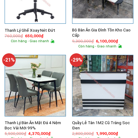
Bộ Bàn Ăn Gia Đình Tồn Kho Cao
Thanh Lý Ghế Xoay Nét Đứt
Cấp
Giá
Giá
760,000
₫
650,000
₫
gốc
hiện
Giá
Giá
9,300,000
₫
6,100,000
₫
Còn hàng - Giao nhanh
là:
tại
gốc
hiện
Còn hàng - Giao nhanh
760,000₫.
là:
là:
tại
650,000₫.
9,300,000₫.
là:
6,100,000
-21%
-29%
Thanh Lý Bàn Ăn Mặt Đá 4 Nệm
Quầy Lễ Tân 1M2 Cũ Trắng Sọc
Bọc Vải Mới 99%
Đen
Giá
Giá
Giá
Giá
5,500,000
₫
4,370,000
₫
2,800,000
₫
1,990,000
₫
gốc
hiện
gốc
hiện