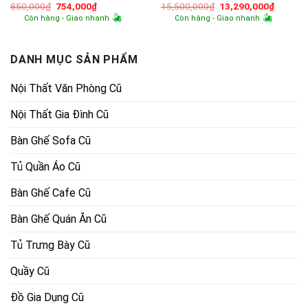
Giá
Giá
Giá
Giá
850,000
₫
754,000
₫
15,500,000
₫
13,290,000
₫
gốc
hiện
gốc
hiện
Còn hàng - Giao nhanh
Còn hàng - Giao nhanh
là:
tại
là:
tại
850,000₫.
là:
15,500,000₫.
là:
754,000₫.
13,290,
DANH MỤC SẢN PHẨM
Nội Thất Văn Phòng Cũ
Nội Thất Gia Đình Cũ
Bàn Ghế Sofa Cũ
Tủ Quần Áo Cũ
Bàn Ghế Cafe Cũ
Bàn Ghế Quán Ăn Cũ
Tủ Trưng Bày Cũ
Quầy Cũ
Đồ Gia Dụng Cũ