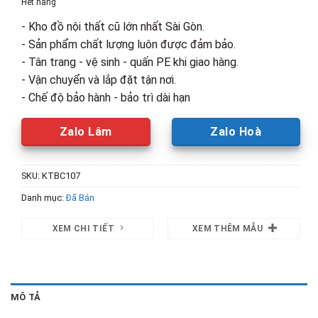
Hết hàng
510,000₫.
là:
- Kho đồ nội thất cũ lớn nhất Sài Gòn.
300,000₫.
- Sản phẩm chất lượng luôn được đảm bảo.
- Tân trang - vệ sinh - quấn PE khi giao hàng.
- Vận chuyển và lắp đặt tận nơi.
- Chế độ bảo hành - bảo trì dài hạn
Zalo Lâm
Zalo Hoà
SKU:
KTBC107
Danh mục:
Đã Bán
XEM CHI TIẾT
XEM THÊM MẪU
MÔ TẢ