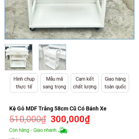
Hình chụp
Mẫu mã
Cam kết
Giao hàng
thực tế
sang trọng
chất lượng
toàn quốc
Kệ Gỗ MDF Trắng 58cm Cũ Có Bánh Xe
Giá
Giá
510,000
₫
300,000
₫
gốc
hiện
Còn hàng - Giao nhanh
là:
tại