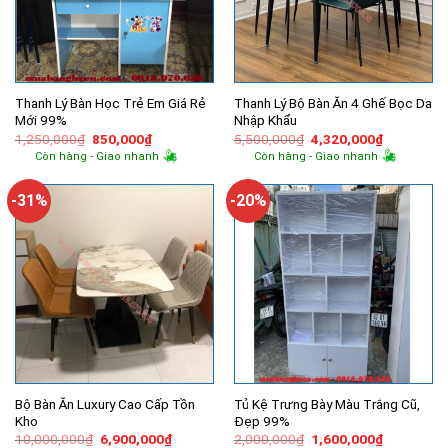
Thanh Lý Bàn Học Trẻ Em Giá Rẻ
Thanh Lý Bộ Bàn Ăn 4 Ghế Bọc Da
Mới 99%
Nhập Khẩu
Giá
Giá
Giá
Giá
1,250,000
₫
850,000
₫
5,500,000
₫
4,320,000
₫
gốc
hiện
gốc
hiện
Còn hàng - Giao nhanh
Còn hàng - Giao nhanh
là:
tại
là:
tại
1,250,000₫.
là:
5,500,000₫.
là:
850,000₫.
4,320,000
-31%
-20%
Bộ Bàn Ăn Luxury Cao Cấp Tồn
Tủ Kệ Trưng Bày Màu Trắng Cũ,
Kho
Đẹp 99%
Giá
Giá
Giá
Giá
10,000,000
₫
6,900,000
₫
2,000,000
₫
1,600,000
₫