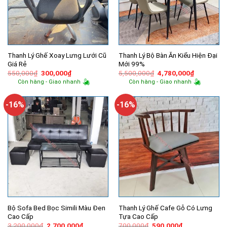
Thanh Lý Ghế Xoay Lưng Lưới Cũ
Thanh Lý Bộ Bàn Ăn Kiểu Hiện Đại
Giá Rẻ
Mới 99%
Giá
Giá
Giá
Giá
550,000
₫
300,000
₫
5,500,000
₫
4,780,000
₫
gốc
hiện
gốc
hiện
Còn hàng - Giao nhanh
Còn hàng - Giao nhanh
là:
tại
là:
tại
550,000₫.
là:
5,500,000₫.
là:
300,000₫.
4,780,000
-16%
-16%
Bộ Sofa Bed Bọc Simili Màu Đen
Thanh Lý Ghế Cafe Gỗ Có Lưng
Cao Cấp
Tựa Cao Cấp
Giá
Giá
Giá
Giá
3,200,000
₫
2,700,000
₫
700,000
₫
590,000
₫