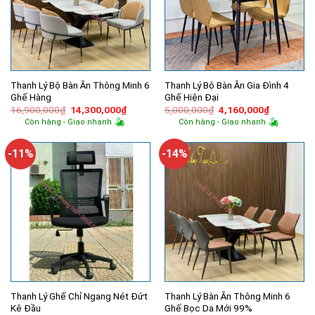
Thanh Lý Bộ Bàn Ăn Thông Minh 6
Thanh Lý Bộ Bàn Ăn Gia Đình 4
Ghế Hàng
Ghế Hiện Đại
Giá
Giá
Giá
Giá
16,900,000
₫
14,300,000
₫
5,000,000
₫
4,160,000
₫
gốc
hiện
gốc
hiện
Còn hàng - Giao nhanh
Còn hàng - Giao nhanh
là:
tại
là:
tại
16,900,000₫.
là:
5,000,000₫.
là:
14,300,000₫.
4,160,000
-11%
-14%
Thanh Lý Ghế Chỉ Ngang Nét Đứt
Thanh Lý Bàn Ăn Thông Minh 6
Kê Đầu
Ghế Bọc Da Mới 99%