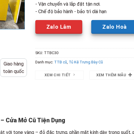
- Vận chuyển và lắp đặt tận nơi.
- Chế độ bảo hành - bảo trì dài hạn
Zalo Lâm
Zalo Hoà
SKU:
TTBC30
Danh mục:
TTB cũ
,
Tủ Kệ Trưng Bày Cũ
Giao hàng
toàn quốc
XEM CHI TIẾT
XEM THÊM MẪU
 – Cửa Mở Cũ Tiện Dụng
ật với tone vàng – đỏ đặc trưng, phần mặt kính dày trong suốt, 