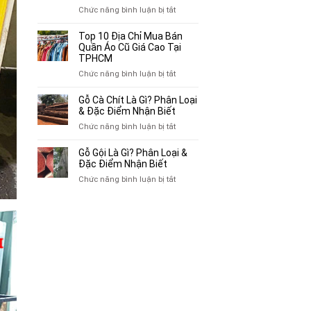
Chuyên
ở
Chức năng bình luận bị tắt
Mua
Top
Bán
10
Top 10 Địa Chỉ Mua Bán
Xe
Chỗ
Quần Áo Cũ Giá Cao Tại
Ba
Thu
TPHCM
Gác
Mua
ở
Chức năng bình luận bị tắt
Cũ,
Sách
Top
Xe
Cũ,
10
Gỗ Cà Chít Là Gì? Phân Loại
Lôi
Truyện
Địa
& Đặc Điểm Nhận Biết
Cũ
Tranh,
Chỉ
Tại
ở
Chức năng bình luận bị tắt
Tạp
Mua
TP.HCM
Gỗ
Chí
Bán
Cà
Giá
Gỗ Gội Là Gì? Phân Loại &
Quần
Chít
Đặc Điểm Nhận Biết
Cao
Áo
Là
Tại
ở
Chức năng bình luận bị tắt
Cũ
Gì?
TPHCM
Gỗ
Giá
Phân
Gội
Cao
Loại
Là
Tại
&
Gì?
TPHCM
Đặc
Phân
Điểm
Loại
Nhận
&
Biết
Đặc
Điểm
Nhận
Biết