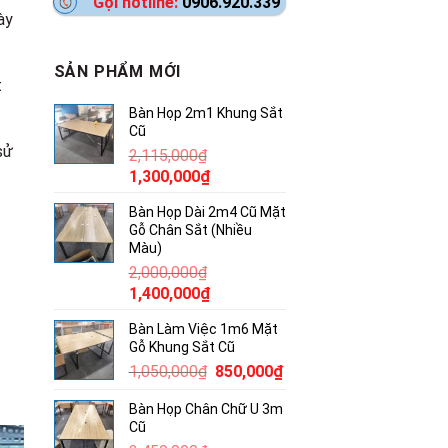
Gọi hotline:
0906.920.339
ày
SẢN PHẨM MỚI
t
Bàn Họp 2m1 Khung Sắt
Cũ
sử
2,115,000
₫
Giá
Giá
1,300,000
₫
gốc
hiện
Bàn Họp Dài 2m4 Cũ Mặt
là:
tại
Gỗ Chân Sắt (Nhiều
2,115,000₫.
là:
Màu)
1,300,000₫.
2,000,000
₫
Giá
Giá
1,400,000
₫
gốc
hiện
Bàn Làm Việc 1m6 Mặt
là:
tại
Gỗ Khung Sắt Cũ
2,000,000₫.
là:
Giá
Giá
1,050,000
₫
850,000
₫
1,400,000₫.
gốc
hiện
Bàn Họp Chân Chữ U 3m
là:
tại
Cũ
1,050,000₫.
là: