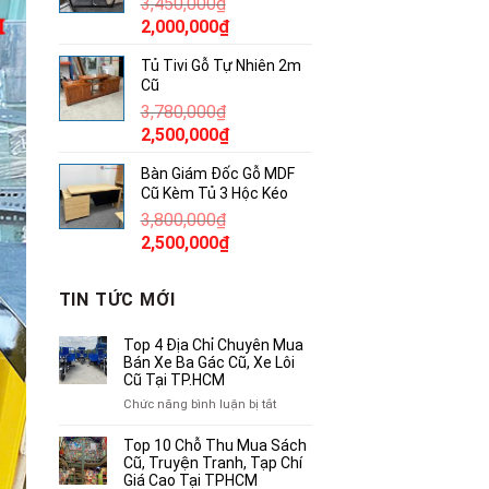
3,450,000
₫
850,000₫.
Giá
Giá
2,000,000
₫
gốc
hiện
Tủ Tivi Gỗ Tự Nhiên 2m
là:
tại
Cũ
3,450,000₫.
là:
3,780,000
₫
2,000,000₫.
Giá
Giá
2,500,000
₫
gốc
hiện
Bàn Giám Đốc Gỗ MDF
là:
tại
Cũ Kèm Tủ 3 Hộc Kéo
3,780,000₫.
là:
3,800,000
₫
2,500,000₫.
Giá
Giá
2,500,000
₫
gốc
hiện
là:
tại
TIN TỨC MỚI
3,800,000₫.
là:
2,500,000₫.
Top 4 Địa Chỉ Chuyên Mua
Bán Xe Ba Gác Cũ, Xe Lôi
Cũ Tại TP.HCM
ở
Chức năng bình luận bị tắt
Top
4
Top 10 Chỗ Thu Mua Sách
Địa
Cũ, Truyện Tranh, Tạp Chí
Chỉ
Giá Cao Tại TPHCM