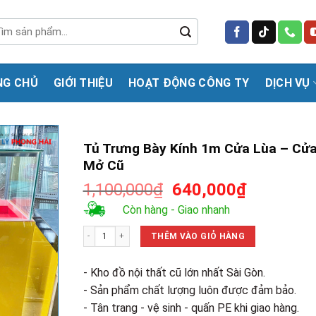
m
m:
NG CHỦ
GIỚI THIỆU
HOẠT ĐỘNG CÔNG TY
DỊCH VỤ
Tủ Trưng Bày Kính 1m Cửa Lùa – Cử
Mở Cũ
Giá
Giá
1,100,000
₫
640,000
₫
gốc
hiện
Còn hàng - Giao nhanh
là:
tại
Tủ Trưng Bày Kính 1m Cửa Lùa - Cửa Mở Cũ số lượng
1,100,000₫.
là:
THÊM VÀO GIỎ HÀNG
640,000₫
- Kho đồ nội thất cũ lớn nhất Sài Gòn.
- Sản phẩm chất lượng luôn được đảm bảo.
- Tân trang - vệ sinh - quấn PE khi giao hàng.