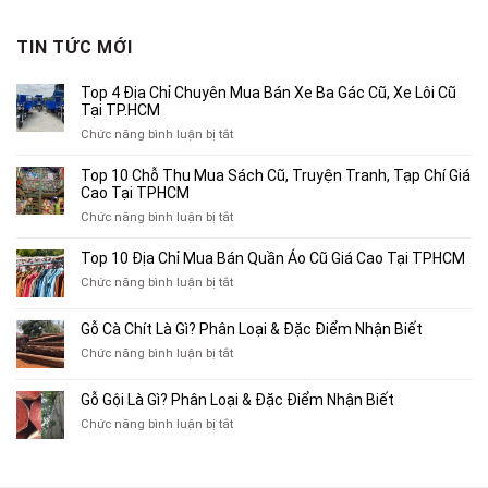
là:
tại
1,890,000₫.
là:
TIN TỨC MỚI
1,200,000₫.
Top 4 Địa Chỉ Chuyên Mua Bán Xe Ba Gác Cũ, Xe Lôi Cũ
Tại TP.HCM
ở
Chức năng bình luận bị tắt
Top
4
Top 10 Chỗ Thu Mua Sách Cũ, Truyện Tranh, Tạp Chí Giá
Địa
Cao Tại TPHCM
Chỉ
ở
Chức năng bình luận bị tắt
Chuyên
Top
Mua
10
Top 10 Địa Chỉ Mua Bán Quần Áo Cũ Giá Cao Tại TPHCM
Bán
Chỗ
Xe
ở
Chức năng bình luận bị tắt
Thu
Ba
Top
Mua
Gác
10
Gỗ Cà Chít Là Gì? Phân Loại & Đặc Điểm Nhận Biết
Sách
Cũ,
Địa
Cũ,
ở
Chức năng bình luận bị tắt
Xe
Chỉ
Truyện
Gỗ
Lôi
Mua
Tranh,
Cà
Cũ
Bán
Gỗ Gội Là Gì? Phân Loại & Đặc Điểm Nhận Biết
Tạp
Chít
Tại
Quần
Chí
ở
Chức năng bình luận bị tắt
Là
TP.HCM
Áo
Giá
Gỗ
Gì?
Cũ
Cao
Gội
Phân
Giá
Tại
Là
Loại
Cao