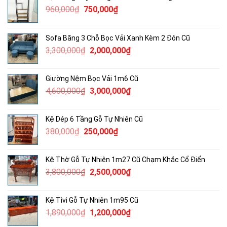
Giá
Giá
960,000
₫
750,000
₫
gốc
hiện
là:
tại
Sofa Băng 3 Chỗ Bọc Vải Xanh Kèm 2 Đôn Cũ
960,000₫.
là:
Giá
Giá
3,300,000
₫
2,000,000
₫
750,000₫.
gốc
hiện
là:
tại
Giường Nệm Bọc Vải 1m6 Cũ
3,300,000₫.
là:
Giá
Giá
4,600,000
₫
3,000,000
₫
2,000,000₫.
gốc
hiện
là:
tại
Kệ Dép 6 Tầng Gỗ Tự Nhiên Cũ
4,600,000₫.
là:
Giá
Giá
380,000
₫
250,000
₫
3,000,000₫.
gốc
hiện
là:
tại
Kệ Thờ Gỗ Tự Nhiên 1m27 Cũ Chạm Khắc Cổ Điển
380,000₫.
là:
Giá
Giá
3,800,000
₫
2,500,000
₫
250,000₫.
gốc
hiện
là:
tại
Kệ Tivi Gỗ Tự Nhiên 1m95 Cũ
3,800,000₫.
là:
Giá
Giá
1,890,000
₫
1,200,000
₫
2,500,000₫.
gốc
hiện