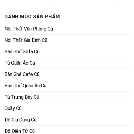
là:
tại
là:
tại
3,000,000₫.
là:
5,500,000₫.
là:
1,600,000₫.
3,800,000
DANH MỤC SẢN PHẨM
Nội Thất Văn Phòng Cũ
Nội Thất Gia Đình Cũ
Bàn Ghế Sofa Cũ
Tủ Quần Áo Cũ
Bàn Ghế Cafe Cũ
Bàn Ghế Quán Ăn Cũ
Tủ Trưng Bày Cũ
Quầy Cũ
Đồ Gia Dụng Cũ
Đồ Điện Tử Cũ