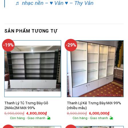
♬ nhạc nền – ♥ Vân ♥ – Thy Vân
SẢN PHẨM TƯƠNG TỰ
-19%
-29%
Thanh Lý Tủ Trưng Bày Gỗ
Thanh Lý Kệ Trưng Bày Mới 99%
2M4x2M Mới 99%
(nhiều mẫu)
Giá
Giá
Giá
Giá
5,950,000
₫
4,800,000
₫
8,500,000
₫
6,000,000
₫
gốc
hiện
gốc
hiện
Còn hàng - Giao nhanh
Còn hàng - Giao nhanh
là:
tại
là:
tại
5,950,000₫.
là:
8,500,000₫.
là:
4,800,000₫.
6,000,000