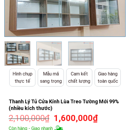
Hình chụp
Mẫu mã
Cam kết
Giao hàng
thực tế
sang trọng
chất lượng
toàn quốc
Thanh Lý Tủ Cửa Kính Lùa Treo Tường Mới 99%
(nhiều kích thước)
Giá
Giá
2,100,000
₫
1,600,000
₫
gốc
hiện
Còn hàng - Giao nhanh