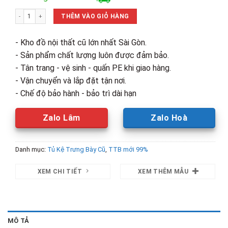
là:
tại
Thanh Lý Tủ Cửa Kính Lùa Treo Tường Mới 99% (nhiều kích thước) số lượng
2,100,000₫.
là:
THÊM VÀO GIỎ HÀNG
1,600,00
- Kho đồ nội thất cũ lớn nhất Sài Gòn.
- Sản phẩm chất lượng luôn được đảm bảo.
- Tân trang - vệ sinh - quấn PE khi giao hàng.
- Vận chuyển và lắp đặt tận nơi.
- Chế độ bảo hành - bảo trì dài hạn
Zalo Lâm
Zalo Hoà
Danh mục:
Tủ Kệ Trưng Bày Cũ
,
TTB mới 99%
XEM CHI TIẾT
XEM THÊM MẪU
MÔ TẢ