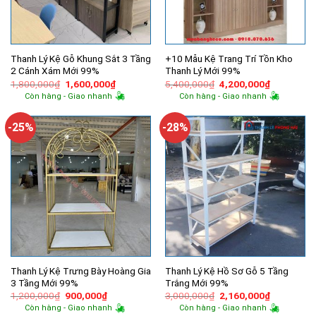
Thanh Lý Kệ Gỗ Khung Sắt 3 Tầng
+10 Mẫu Kệ Trang Trí Tồn Kho
2 Cánh Xám Mới 99%
Thanh Lý Mới 99%
Giá
Giá
Giá
Giá
1,800,000
₫
1,600,000
₫
5,400,000
₫
4,200,000
₫
gốc
hiện
gốc
hiện
Còn hàng - Giao nhanh
Còn hàng - Giao nhanh
là:
tại
là:
tại
1,800,000₫.
là:
5,400,000₫.
là:
1,600,000₫.
4,200,000
-25%
-28%
Thanh Lý Kệ Trưng Bày Hoàng Gia
Thanh Lý Kệ Hồ Sơ Gỗ 5 Tầng
3 Tầng Mới 99%
Trắng Mới 99%
Giá
Giá
Giá
Giá
1,200,000
₫
900,000
₫
3,000,000
₫
2,160,000
₫
gốc
hiện
gốc
hiện
Còn hàng - Giao nhanh
Còn hàng - Giao nhanh
là:
tại
là:
tại