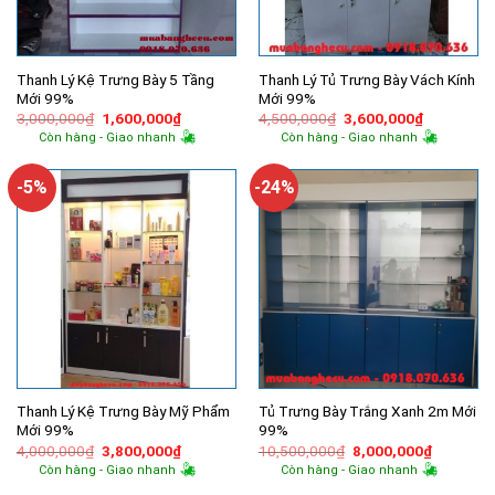
Thanh Lý Kệ Trưng Bày 5 Tầng
Thanh Lý Tủ Trưng Bày Vách Kính
Mới 99%
Mới 99%
Giá
Giá
Giá
Giá
3,000,000
₫
1,600,000
₫
4,500,000
₫
3,600,000
₫
gốc
hiện
gốc
hiện
Còn hàng - Giao nhanh
Còn hàng - Giao nhanh
là:
tại
là:
tại
3,000,000₫.
là:
4,500,000₫.
là:
1,600,000₫.
3,600,000
-5%
-24%
Thanh Lý Kệ Trưng Bày Mỹ Phẩm
Tủ Trưng Bày Trắng Xanh 2m Mới
Mới 99%
99%
Giá
Giá
Giá
Giá
4,000,000
₫
3,800,000
₫
10,500,000
₫
8,000,000
₫
gốc
hiện
gốc
hiện
Còn hàng - Giao nhanh
Còn hàng - Giao nhanh
là:
tại
là:
tại
4,000,000₫.
là:
10,500,000₫.
là: