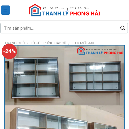
Skip
to
content
Tìm
kiếm:
TRANG CHỦ
/
TỦ KỆ TRƯNG BÀY CŨ
/
TTB MỚI 99%
-24%