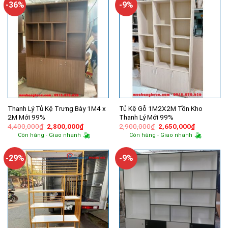
-36%
-9%
Thanh Lý Tủ Kệ Trưng Bày 1M4 x
Tủ Kệ Gỗ 1M2X2M Tồn Kho
2M Mới 99%
Thanh Lý Mới 99%
Giá
Giá
Giá
Giá
4,400,000
₫
2,800,000
₫
2,900,000
₫
2,650,000
₫
gốc
hiện
gốc
hiện
Còn hàng - Giao nhanh
Còn hàng - Giao nhanh
là:
tại
là:
tại
4,400,000₫.
là:
2,900,000₫.
là:
2,800,000₫.
2,650,000
-29%
-9%