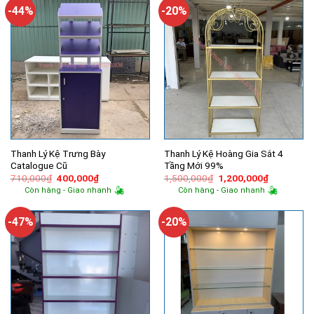
3,800,000₫.
1,500,000
-44%
-20%
Thanh Lý Kệ Trưng Bày
Thanh Lý Kệ Hoàng Gia Sắt 4
Catalogue Cũ
Tầng Mới 99%
Giá
Giá
Giá
Giá
710,000
₫
400,000
₫
1,500,000
₫
1,200,000
₫
gốc
hiện
gốc
hiện
Còn hàng - Giao nhanh
Còn hàng - Giao nhanh
là:
tại
là:
tại
710,000₫.
là:
1,500,000₫.
là:
400,000₫.
1,200,000
-47%
-20%