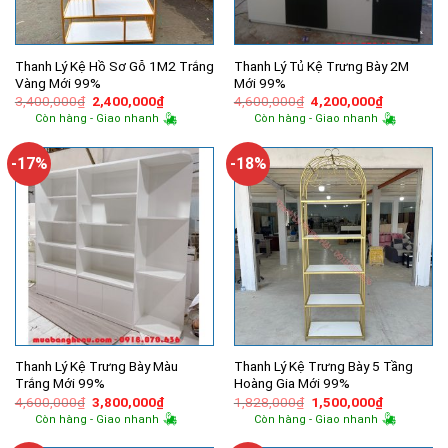
Thanh Lý Kệ Hồ Sơ Gỗ 1M2 Trắng
Thanh Lý Tủ Kệ Trưng Bày 2M
Vàng Mới 99%
Mới 99%
Giá
Giá
Giá
Giá
3,400,000
₫
2,400,000
₫
4,600,000
₫
4,200,000
₫
gốc
hiện
gốc
hiện
Còn hàng - Giao nhanh
Còn hàng - Giao nhanh
là:
tại
là:
tại
3,400,000₫.
là:
4,600,000₫.
là:
2,400,000₫.
4,200,000
-17%
-18%
Thanh Lý Kệ Trưng Bày Màu
Thanh Lý Kệ Trưng Bày 5 Tầng
Trắng Mới 99%
Hoàng Gia Mới 99%
Giá
Giá
Giá
Giá
4,600,000
₫
3,800,000
₫
1,828,000
₫
1,500,000
₫
gốc
hiện
gốc
hiện
Còn hàng - Giao nhanh
Còn hàng - Giao nhanh
là:
tại
là:
tại
4,600,000₫.
là:
1,828,000₫.
là: