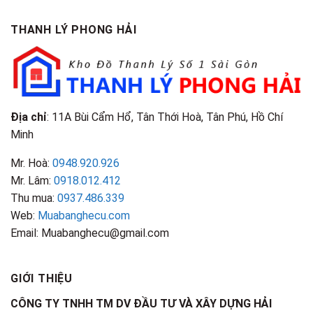
TPHCM
Gì?
&
Tại
Phân
Đặc
TPHCM
THANH LÝ PHONG HẢI
Loại
Điểm
&
Nhận
Đặc
Biết
Điểm
Nhận
Biết
Địa chỉ
: 11A Bùi Cẩm Hổ, Tân Thới Hoà, Tân Phú, Hồ Chí
Minh
Mr. Hoà:
0948.920.926
Mr. Lâm:
0918.012.412
Thu mua:
0937.486.339
Web:
Muabanghecu.com
Email: Muabanghecu@gmail.com
GIỚI THIỆU
CÔNG TY TNHH TM DV ĐẦU TƯ VÀ XÂY DỰNG HẢI