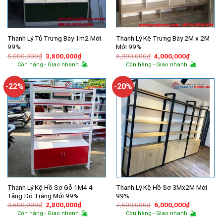
Thanh Lý Tủ Trưng Bày 1m2 Mới
Thanh Lý Kệ Trưng Bày 2M x 2M
99%
Mới 99%
Giá
Giá
Giá
Giá
5,000,000
₫
3,800,000
₫
6,000,000
₫
4,000,000
₫
gốc
hiện
gốc
hiện
Còn hàng - Giao nhanh
Còn hàng - Giao nhanh
là:
tại
là:
tại
5,000,000₫.
là:
6,000,000₫.
là:
3,800,000₫.
4,000,000
-22%
-20%
Thanh Lý Kệ Hồ Sơ Gỗ 1M4 4
Thanh Lý Kệ Hồ Sơ 3Mx2M Mới
Tầng Đỏ Trắng Mới 99%
99%
Giá
Giá
Giá
Giá
3,600,000
₫
2,800,000
₫
7,500,000
₫
6,000,000
₫
gốc
hiện
gốc
hiện
Còn hàng - Giao nhanh
Còn hàng - Giao nhanh
là:
tại
là:
tại