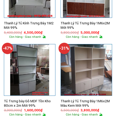
Thanh Lý Tủ Kính Trưng Bày 1M2
Thanh Lý Tủ Trưng Bày 1M6x2M
Mới 99%
Mới 99%
Giá
Giá
Giá
Giá
5,400,000
₫
4,500,000
₫
5,800,000
₫
5,000,000
₫
gốc
hiện
gốc
hiện
Còn hàng - Giao nhanh
Còn hàng - Giao nhanh
là:
tại
là:
tại
5,400,000₫.
là:
5,800,000₫.
là:
4,500,000₫.
5,000,000
-47%
-31%
Tủ Trưng bày Gỗ MDF Tồn Kho
Thanh Lý Tủ Trưng Bày 1M6x2M
80cm x 2m Mới 99%
Màu Kem Mới 99%
Giá
Giá
Giá
Giá
3,000,000
₫
1,600,000
₫
5,500,000
₫
3,800,000
₫
gốc
hiện
gốc
hiện
Còn hàng - Giao nhanh
Còn hàng - Giao nhanh