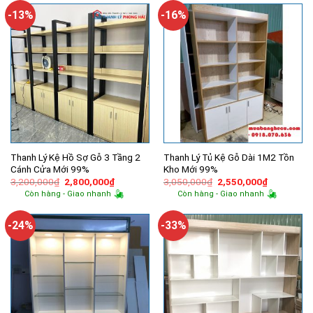
3,800,000₫.
8,000,00
-13%
-16%
Thanh Lý Kệ Hồ Sợ Gỗ 3 Tầng 2
Thanh Lý Tủ Kệ Gỗ Dài 1M2 Tồn
Cánh Cửa Mới 99%
Kho Mới 99%
Giá
Giá
Giá
Giá
3,200,000
₫
2,800,000
₫
3,050,000
₫
2,550,000
₫
gốc
hiện
gốc
hiện
Còn hàng - Giao nhanh
Còn hàng - Giao nhanh
là:
tại
là:
tại
3,200,000₫.
là:
3,050,000₫.
là:
2,800,000₫.
2,550,000
-24%
-33%